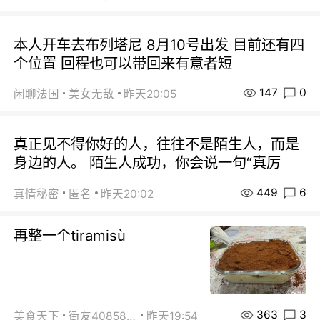
本人开车去布列塔尼 8月10号出发 目前还有四
个位置 回程也可以带回来有意者短
147
0
闲聊法国
美女无敌
昨天20:05
真正见不得你好的人，往往不是陌生人，而是
身边的人。 陌生人成功，你会说一句“真厉
449
6
真情秘密
匿名
昨天20:02
再整一个tiramisù
363
3
美食天下
街友40858442
昨天19:54