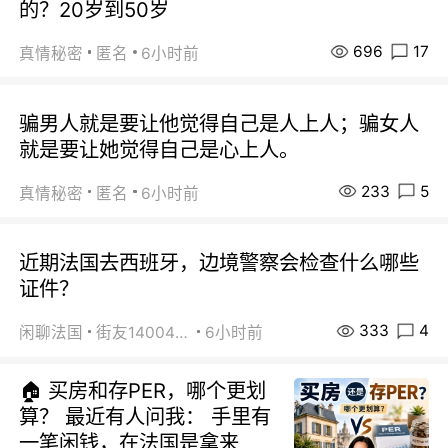
的？20岁到50岁
696
17
真情秘密
匿名
6小时前
骗男人就是要让他觉得自己是人上人；骗女人
就是要让她觉得自己是心上人。
233
5
真情秘密
匿名
6小时前
近期法国去西班牙，边境警察会检查什么哪些
证件？
333
4
闲聊法国
街友14004820
6小时前
🏠 买房和存PER，哪个更划
算？ 最近有人问我： 手里有
一笔闲钱，在法国是拿来