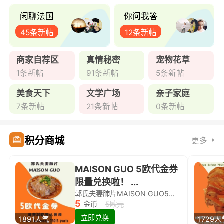
闲聊法国
你问我答
45条新帖
12条新帖
商家自荐区
真情秘密
宠物花草
1条新帖
91条新帖
5条新帖
美食天下
文学广场
亲子家庭
7条新帖
21条新帖
0条新帖
积分商城
更多
MAISON GUO 5欧代金券
限量兑换啦！ ...
郭氏夫妻肺片MAISON GUO5欧代金券限量兑换啦！
5
金币
5欧元
立即兑换
1891人气
1729人