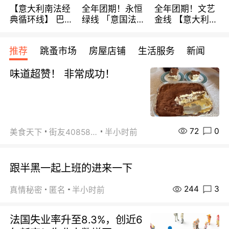
【意大利南法经
全年团期！永恒
全年团期！文艺
典循环线】 巴黎
绿线 「意国法
金线 【意大利一
上下 所有日期铁
南」巴黎上下 去
地】 循环7日游
发！ 全程四星级
意大利 南法 99
全程693欧/人起
推荐
跳蚤市场
房屋店铺
生活服务
新闻
宾馆 108欧/天起
欧/天起 ~包拼房
每周铁发！
全程756欧/位
味道超赞！ 非常成功！
72
0
美食天下
街友40858442
半小时前
跟半黑一起上班的进来一下
244
3
真情秘密
匿名
半小时前
法国失业率升至8.3%，创近6