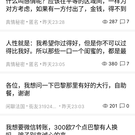
什么叫感情呢？应该在平等的区域间，一样为
对方考虑，如果有一方付出了，金钱，得不到
287
7
真情秘密
匿名
昨天23:28
人性就是：我希望你过得好，但是你不可以过
得比我好。所以那些一口一个闺蜜的，都是最
380
7
真情秘密
匿名
昨天23:05
各位，我想问一下巴黎那里有好的大行，自助
餐，谢谢
201
0
闲聊法国
街友31924072
昨天23:03
我想要微信转账，300欧7个点巴黎有人换