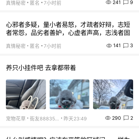
241
9
真情秘密
匿名
7小时前
心邪者多疑，量小者易怒，才疏者好辩，志短
者常怨，品劣者善妒，心虚者声高，志浅者固
141
3
真情秘密
匿名
7小时前
养只小挂件吧 去拿都带着
290
2
宠物花草
街友88835518
昨天23:49