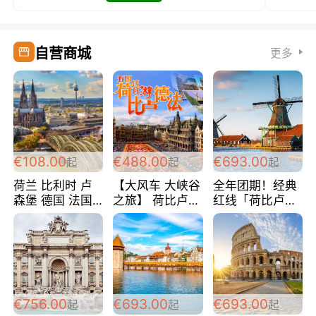
自营商城
更多
€108.00
€488.00
€693.00
起
起
起
荷兰 比利时 卢
【大风车 大峡谷
全年团期！经典
森堡 德国 法国
之旅】 荷比卢德
红线「荷比卢德
超爽玩遍西欧 循
法 巴黎上下 经
法」七天循环 五
环线 全程四星宾
典五国四日游
国 仅售99欧/人/
馆 108欧/人/天
488欧/人
天！巴黎上下！
包拼房~
€756.00
€693.00
€693.00
起
起
起