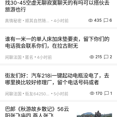
找30-45空虚无聊寂寞聊天的有吗可以搭伙去
旅游也行
435
6
真情秘密
顺其自然随缘
4小时前
谁有一米一的单人床加床垫要卖，留下你们的
电话我会联系你们，在拉古耐无
215
2
闲聊法国
匿名
4小时前
街友们好：汽车218i一键起动电瓶没电了，去
哪里换比较好修理厂，留个电话号码或者
170
1
闲聊法国
街友64250024
5小时前
巴郞《秋游故乡散记》56云
阳张飞庙四 燕人张飞