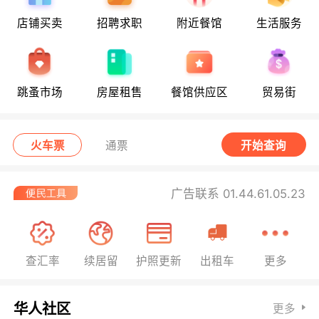
店铺买卖
招聘求职
附近餐馆
生活服务
跳蚤市场
房屋租售
餐馆供应区
贸易街
火车票
通票
开始查询
广告联系 01.44.61.05.23
查汇率
续居留
护照更新
出租车
更多
华人社区
更多