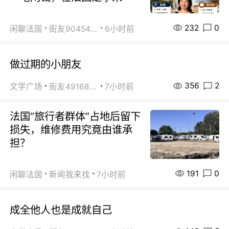
232
0
闲聊法国
街友90454511
6小时前
做过期的小朋友
356
2
文学广场
街友49168527
7小时前
法国“旅行者群体”占地后留下
损失，维修费用究竟由谁承
担？
191
0
闲聊法国
新闻我来找
7小时前
成全他人也是成就自己