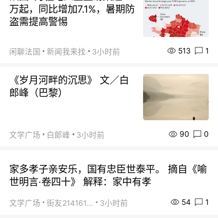
万起，同比增加7.1%，暑期防
盗需提高警惕
513
1
闲聊法国
新闻我来找
3小时前
《岁月河畔的沉思》 文／白
郎峰（巴黎）
90
0
文学广场
白郞峰
3小时前
家多孝子亲安乐，国有忠臣世泰平。 摘自《喻
世明言·卷四十》 解释：家中有孝
54
1
文学广场
街友21416156
3小时前