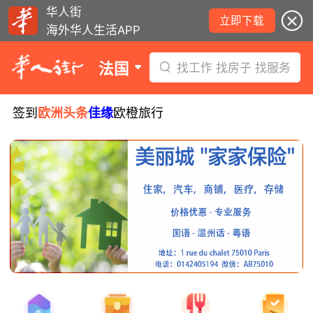
华人街
立即下载
海外华人生活APP
法国
找工作 找房子 找服务
签到
欧洲头条
佳缘
欧橙旅行