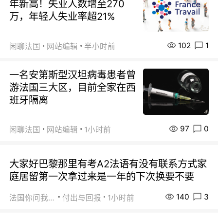
年新高！失业人数增至270
万，年轻人失业率超21%
102
1
闲聊法国
网站编辑
半小时前
一名安第斯型汉坦病毒患者曾
游法国三大区，目前全家在西
班牙隔离
97
0
闲聊法国
网站编辑
1小时前
大家好巴黎那里有考A2法语有没有联系方式家
庭居留第一次拿过来是一年的下次换要不要
140
3
法国你问我答
付出与回报
1小时前