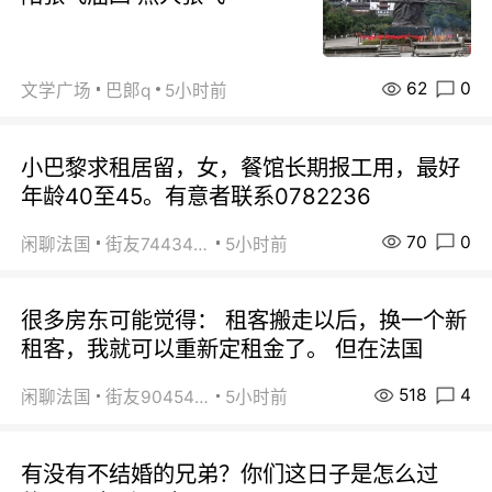
62
0
文学广场
巴郞q
5小时前
小巴黎求租居留，女，餐馆长期报工用，最好
年龄40至45。有意者联系0782236
70
0
闲聊法国
街友74434350
5小时前
很多房东可能觉得： 租客搬走以后，换一个新
租客，我就可以重新定租金了。 但在法国
518
4
闲聊法国
街友90454511
5小时前
有没有不结婚的兄弟？你们这日子是怎么过