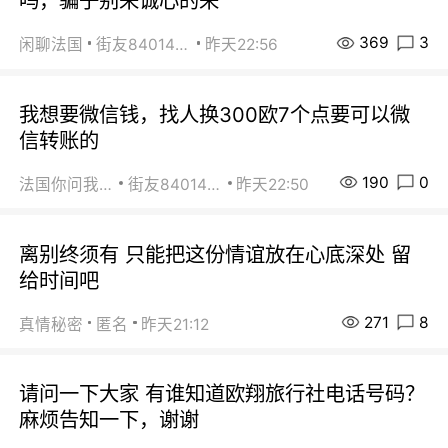
吗，骗子别来诚心的来
369
3
闲聊法国
街友84014588
昨天22:56
我想要微信钱，找人换300欧7个点要可以微
信转账的
190
0
法国你问我答
街友84014588
昨天22:50
离别终须有 只能把这份情谊放在心底深处 留
给时间吧
271
8
真情秘密
匿名
昨天21:12
请问一下大家 有谁知道欧翔旅行社电话号码？
麻烦告知一下，谢谢