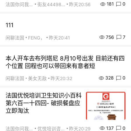
181
0
法国你问我答
街友44498484
昨天20:56
111
756
7
闲聊法国
FENG，
昨天20:41
本人开车去布列塔尼 8月10号出发 目前还有四
个位置 回程也可以带回来有意者短
328
0
闲聊法国
美女无敌
昨天20:32
法国优悦培训卫生知识小百科
第六百一十四回- 破损餐盘应
立即淘汰
137
0
法国你问我答
优悦培训咨询
昨天20:29