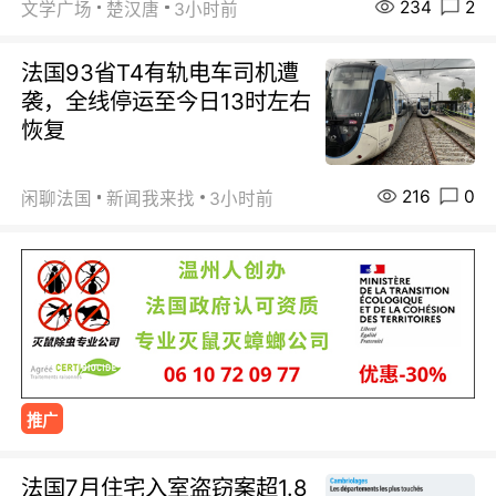
234
2
文学广场
楚汉唐
3小时前
法国93省T4有轨电车司机遭
袭，全线停运至今日13时左右
恢复
216
0
闲聊法国
新闻我来找
3小时前
推广
法国7月住宅入室盗窃案超1.8