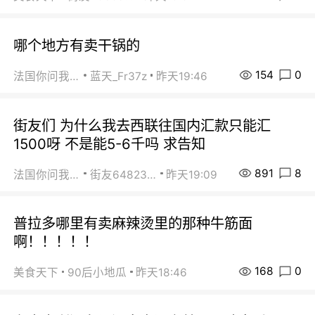
哪个地方有卖干锅的
154
0
法国你问我答
蓝天_Fr37z
昨天19:46
街友们 为什么我去西联往国内汇款只能汇
1500呀 不是能5-6千吗 求告知
891
8
法国你问我答
街友64823891
昨天19:09
普拉多哪里有卖麻辣烫里的那种牛筋面
啊！！！！！
168
0
美食天下
90后小地瓜
昨天18:46