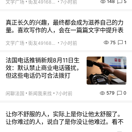
148
5
文学广场
街友49168527
7小时前
真正长久的兴趣，最终都会成为滋养自己的力
量。喜欢写作的人，会在一篇篇文字中提升表
75
1
文学广场
街友49168527
7小时前
法国电话推销新规8月11日生
效：默认禁止商业电话骚扰，
但这些电话仍可合法拨打
579
0
闲聊法国
新闻我来找
7小时前
让你不舒服的人，实际上是你让他太舒服了。
让你难过的人，说白了是你没让他难过。看不