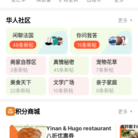
华人社区
更多
闲聊法国
你问我答
49条新帖
15条新帖
商家自荐区
真情秘密
宠物花草
3条新帖
45条新帖
7条新帖
美食天下
文学广场
亲子家庭
22条新帖
10条新帖
0条新帖
积分商城
更多
Yinan & Hugo restaurant
八折优惠券