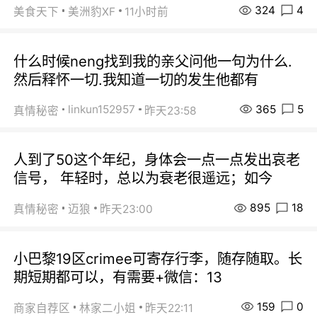
324
4
美食天下
美洲豹XF
11小时前
什么时候neng找到我的亲父问他一句为什么.
然后释怀一切.我知道一切的发生他都有
365
5
linkun152957
真情秘密
昨天23:58
人到了50这个年纪，身体会一点一点发出哀老
信号， 年轻时，总以为衰老很遥远；如今
895
18
真情秘密
迈狼
昨天23:00
小巴黎19区crimee可寄存行李，随存随取。长
期短期都可以，有需要+微信：13
159
0
商家自荐区
林家二小姐
昨天22:11