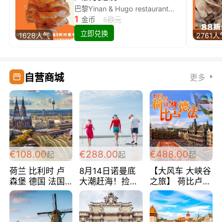
巴黎Yinan & Hugo restaurant除简餐类全场8折
1
金币
5欧元
立即兑换
1628人气
2761人
自营商城
更多
€108.00
€288.00
€488.00
起
起
起
荷兰 比利时 卢
8月14日诺曼底
【大风车 大峡谷
森堡 德国 法国
大潮赶海！捡海
之旅】 荷比卢德
超爽玩遍西欧 循
鲜！轻轻松松海
法 巴黎上下 经
环线 全程四星宾
边爽玩三日游
典五国四日游
馆 108欧/人/天
288欧/人
488欧/人