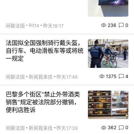
236
0
Ritta
闲聊法国
昨天18:17
法国拟全国强制骑行戴头盔，
自行车、电动滑板车等或将统
一规定
1375
4
闲聊法国
新闻我来找
昨天17:46
巴黎多个街区“禁止外带酒类
销售”规定被法院部分撤销，
便利店胜诉
362
0
闲聊法国
新闻我来找
昨天17:39