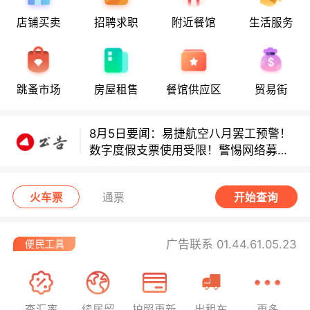
店铺买卖
招聘求职
附近餐馆
生活服务
8月5日要闻：易捷航空八月罢工预警！
跳蚤市场
房屋租售
餐馆供应区
贸易街
数字度假支票使用受限！警惕网络募捐
骗局！
8月5日要闻：易捷航空八月罢工预警！
数字度假支票使用受限！警惕网络募捐
骗局！
8月5日要闻：易捷航空八月罢工预警！
数字度假支票使用受限！警惕网络募捐
火车票
通票
开始查询
骗局！
广告联系 01.44.61.05.23
查汇率
续居留
护照更新
出租车
更多