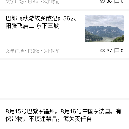
38
0
文学广场
巴郞q
3小时前
巴郞《秋游故乡散记》56云
阳张飞庙二 东下三峡
37
0
文学广场
巴郞q
3小时前
8月15号巴黎✈️福州。8月16号中国✈️法国。有
偿带物，不接违禁品，海关责任自