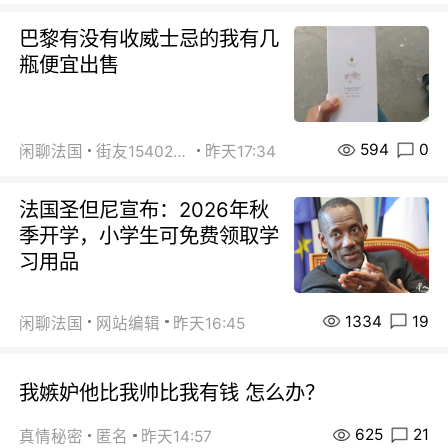
巴黎有没有收威士忌的我有几
瓶便宜出售
594
0
闲聊法国
街友15402223
昨天17:34
法国圣但尼宣布：2026年秋
季开学，小学生可免费领取学
习用品
1334
19
闲聊法国
网站编辑
昨天16:45
我嫉妒他比我帅比我有钱 怎么办？
625
21
真情秘密
匿名
昨天14:57