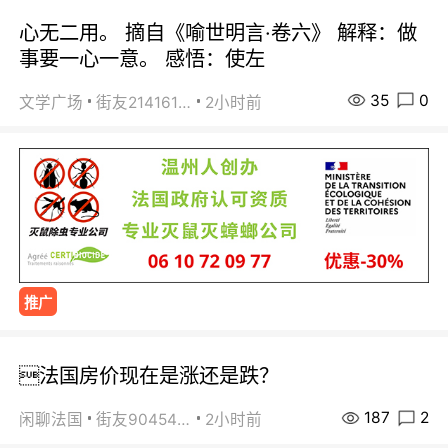
心无二用。 摘自《喻世明言·卷六》 解释：做
事要一心一意。 感悟：使左
35
0
文学广场
街友21416156
2小时前
推广
法国房价现在是涨还是跌？
187
2
闲聊法国
街友90454511
2小时前