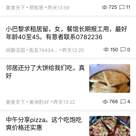
725
11
美食天下
郑知恩
昨天13:59
小巴黎求租居留，女，餐馆长期报工用，最好
年龄40至45。有意者联系0782236
150
0
闲聊法国
街友74434350
昨天13:25
邻居还分了大饼给我们吃，真
好
766
4
美食天下
美洲豹XF
昨天13:22
中午分享pizza。这个吃饱吃
爽价格还实惠