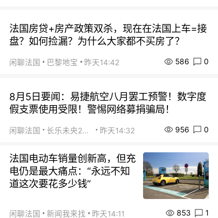
法国房贷+房产政策双杀，现在在法国上车=接
盘？如何捡漏？为什么大家都不买房了？
586
0
闲聊法国
巴黎地宝
昨天14:42
8月5日要闻：易捷航空八月罢工预警！数字度
假支票使用受限！警惕网络募捐骗局！
956
0
闲聊法国
长乐未央2015
昨天14:32
法国电动车销量创新高，但充
电仍是最大痛点：“永远不知
道这次要花多少钱”
853
1
闲聊法国
新闻我来找
昨天14:11