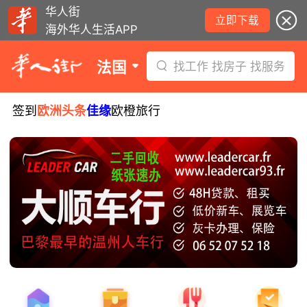
华人街
立即下载
海外华人生活APP
法国
找工作 找房子 找服务
签到
欧洲头条
佳缘
欧橙旅行