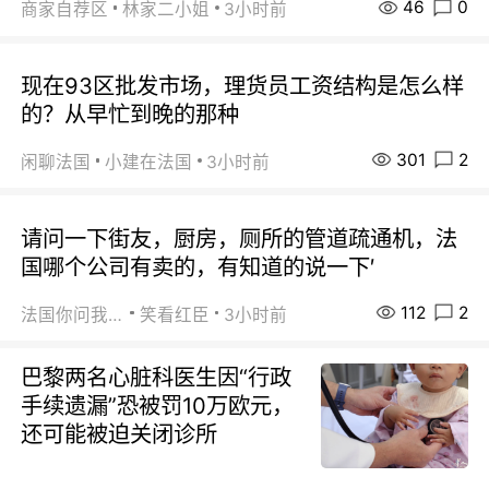
46
0
商家自荐区
林家二小姐
3小时前
现在93区批发市场，理货员工资结构是怎么样
的？从早忙到晚的那种
301
2
闲聊法国
小建在法国
3小时前
请问一下街友，厨房，厕所的管道疏通机，法
国哪个公司有卖的，有知道的说一下′
112
2
法国你问我答
笑看红臣
3小时前
巴黎两名心脏科医生因“行政
手续遗漏”恐被罚10万欧元，
还可能被迫关闭诊所