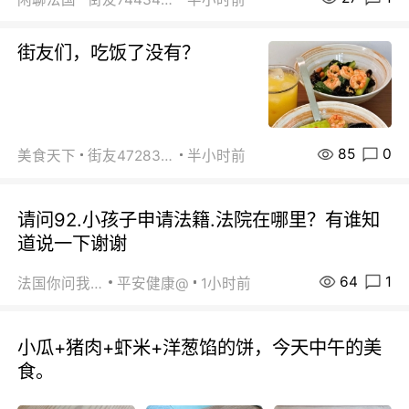
街友们，吃饭了没有？
85
0
美食天下
街友472838572
半小时前
请问92.小孩子申请法籍.法院在哪里？有谁知
道说一下谢谢
64
1
法国你问我答
平安健康@
1小时前
小瓜+猪肉+虾米+洋葱馅的饼，今天中午的美
食。