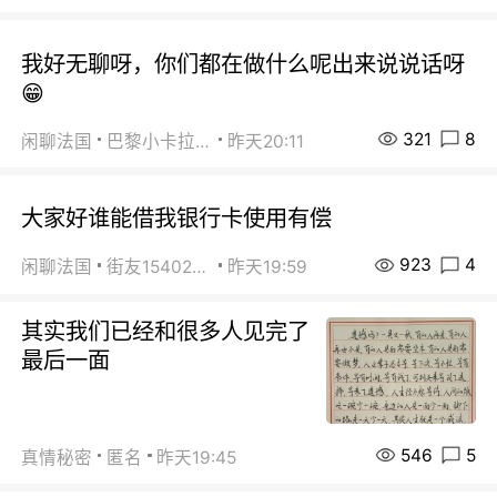
我好无聊呀，你们都在做什么呢出来说说话呀
😁
321
8
闲聊法国
巴黎小卡拉咪
昨天20:11
大家好谁能借我银行卡使用有偿
923
4
闲聊法国
街友15402223
昨天19:59
其实我们已经和很多人见完了
最后一面
546
5
真情秘密
匿名
昨天19:45