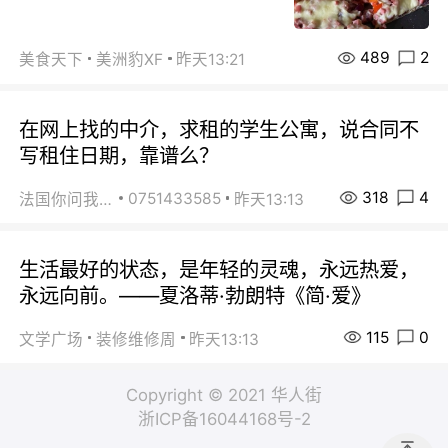
489
2
美食天下
美洲豹XF
昨天13:21
在网上找的中介，求租的学生公寓，说合同不
写租住日期，靠谱么？
318
4
0751433585
法国你问我答
昨天13:13
生活最好的状态，是年轻的灵魂，永远热爱，
永远向前。——夏洛蒂·勃朗特《简·爱》
115
0
文学广场
装修维修周
昨天13:13
Copyright © 2021 华人街
浙ICP备16044168号-2