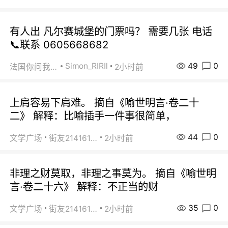
有人出 凡尔赛城堡的门票吗？ 需要几张 电话
📞联系 0605668682
49
0
Simon_RIRIl
法国你问我答
2小时前
上肩容易下肩难。 摘自《喻世明言·卷二十
二》 解释：比喻插手一件事很简单，
44
0
文学广场
街友21416156
2小时前
非理之财莫取，非理之事莫为。 摘自《喻世明
言·卷二十六》 解释：不正当的财
35
0
文学广场
街友21416156
2小时前