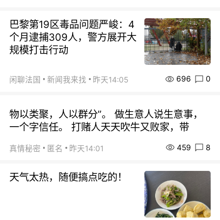
巴黎第19区毒品问题严峻：4
个月逮捕309人，警方展开大
规模打击行动
696
0
闲聊法国
新闻我来找
昨天14:05
物以类聚，人以群分”。 做生意人说生意事，
一个字信任。 打赌人天天吹牛又败家，带
459
8
真情秘密
匿名
昨天14:01
天气太热，随便搞点吃的！