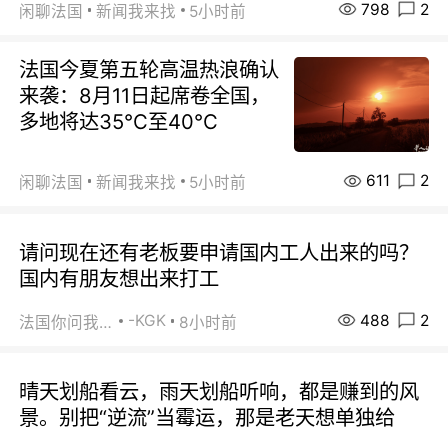
798
2
闲聊法国
新闻我来找
5小时前
法国今夏第五轮高温热浪确认
来袭：8月11日起席卷全国，
多地将达35℃至40℃
611
2
闲聊法国
新闻我来找
5小时前
请问现在还有老板要申请国内工人出来的吗？
国内有朋友想出来打工
488
2
-KGK
法国你问我答
8小时前
晴天划船看云，雨天划船听响，都是赚到的风
景。别把“逆流”当霉运，那是老天想单独给