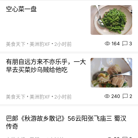
空心菜一盘
164
3
美食天下
美洲豹XF
2小时前
有朋自远方来不亦乐乎，一大
早去买菜炒乌贼给他吃
240
2
美食天下
美洲豹XF
2小时前
巴郞《秋游故乡散记》56云阳张飞庙三 蜀汉
传奇