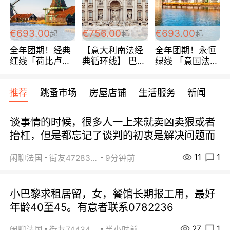
€693.00
€756.00
€693.00
起
起
起
全年团期！经典
【意大利南法经
全年团期！永恒
红线「荷比卢德
典循环线】 巴黎
绿线 「意国法
法」七天循环 五
上下 所有日期铁
南」巴黎上下 去
国 仅售99欧/人/
发！ 全程四星级
意大利 南法 99
推荐
跳蚤市场
房屋店铺
生活服务
新闻
天！巴黎上下！
宾馆 108欧/天起
欧/天起 ~包拼房
包拼房~
全程756欧/位
谈事情的时候，很多人一上来就卖凶卖狠或者
抬杠，但是都忘记了谈判的初衷是解决问题而
11
1
闲聊法国
街友472838572
9分钟前
小巴黎求租居留，女，餐馆长期报工用，最好
年龄40至45。有意者联系0782236
27
1
闲聊法国
街友74434350
半小时前