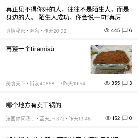
真正见不得你好的人，往往不是陌生人，而是
身边的人。 陌生人成功，你会说一句“真厉
445
6
真情秘密
匿名
昨天20:02
再整一个tiramisù
355
3
美食天下
街友40858442
昨天19:54
哪个地方有卖干锅的
152
0
法国你问我答
蓝天_Fr37z
昨天19:46