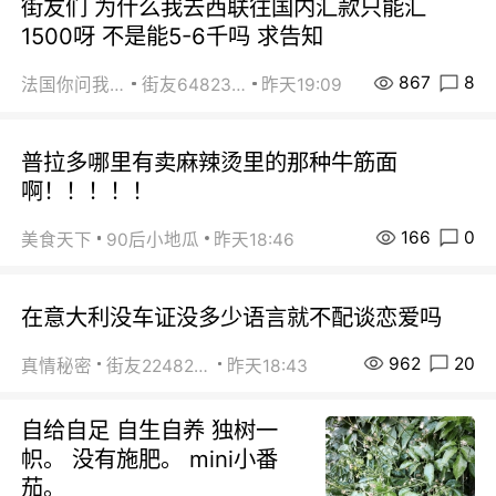
街友们 为什么我去西联往国内汇款只能汇
1500呀 不是能5-6千吗 求告知
867
8
法国你问我答
街友64823891
昨天19:09
普拉多哪里有卖麻辣烫里的那种牛筋面
啊！！！！！
166
0
美食天下
90后小地瓜
昨天18:46
在意大利没车证没多少语言就不配谈恋爱吗
962
20
真情秘密
街友22482465
昨天18:43
自给自足 自生自养 独树一
帜。 没有施肥。 mini小番
茄。