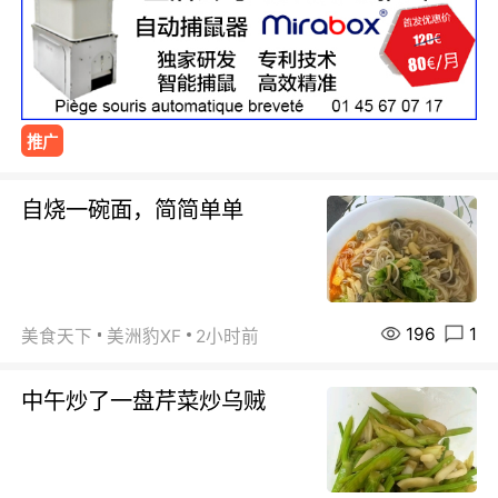
推广
自烧一碗面，简简单单
196
1
美食天下
美洲豹XF
2小时前
中午炒了一盘芹菜炒乌贼