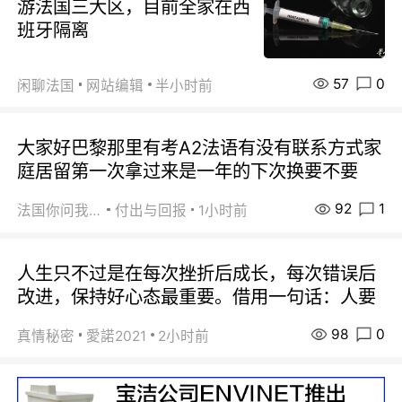
游法国三大区，目前全家在西
班牙隔离
57
0
闲聊法国
网站编辑
半小时前
大家好巴黎那里有考A2法语有没有联系方式家
庭居留第一次拿过来是一年的下次换要不要
92
1
法国你问我答
付出与回报
1小时前
人生只不过是在每次挫折后成长，每次错误后
改进，保持好心态最重要。借用一句话：人要
98
0
真情秘密
愛諾2021
2小时前