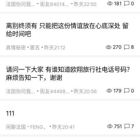
181
0
法国你问我答
街友84014588
昨天22:50
离别终须有 只能把这份情谊放在心底深处 留
给时间吧
270
8
真情秘密
匿名
昨天21:12
请问一下大家 有谁知道欧翔旅行社电话号码？
麻烦告知一下，谢谢
179
0
法国你问我答
街友44498484
昨天20:56
111
751
7
闲聊法国
FENG，
昨天20:41