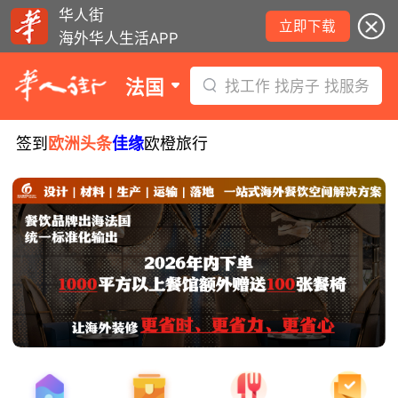
华人街
立即下载
海外华人生活APP
法国
找工作 找房子 找服务
签到
欧洲头条
佳缘
欧橙旅行