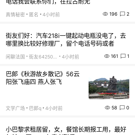
电话我会联系你们，在拉古耐无
196
2
真情秘密
匿名
4小时前
街友们好：汽车218i一键起动电瓶没电了，去
哪里换比较好修理厂，留个电话号码或者
161
1
闲聊法国
街友64250024
4小时前
巴郞《秋游故乡散记》56云
阳张飞庙四 燕人张飞
58
0
文学广场
巴郞q
4小时前
小巴黎求租居留，女，餐馆长期报工用，最好