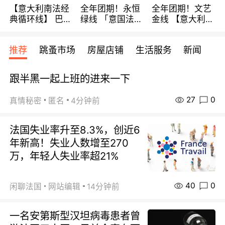
【意大利南法经
全年团期！永恒
全年团期！文艺
典循环线】 巴黎
绿线 「意国法
金线 【意大利一
上下 所有日期铁
南」巴黎上下 去
地】 循环7日游
发！ 全程四星级
意大利 南法 99
全程693欧/人起
推荐
跳蚤市场
房屋店铺
生活服务
新闻
宾馆 108欧/天起
欧/天起 ~包拼房
每周铁发！
全程756欧/位
跟半黑一起上班的进来一下
27
0
真情秘密
匿名
4分钟前
法国失业率升至8.3%，创近6
年新高！失业人数增至270
万，年轻人失业率超21%
40
0
闲聊法国
网站编辑
14分钟前
一名安第斯型汉坦病毒患者曾