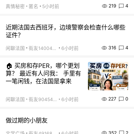
219
4
真情秘密
匿名
5小时前
近期法国去西班牙，边境警察会检查什么哪些
证件？
316
4
闲聊法国
街友14004820
6小时前
🏠 买房和存PER，哪个更划
算？ 最近有人问我： 手里有
一笔闲钱，在法国是拿来
227
0
闲聊法国
街友90454511
6小时前
做过期的小朋友
352
2
文学广场
街友49168527
6小时前