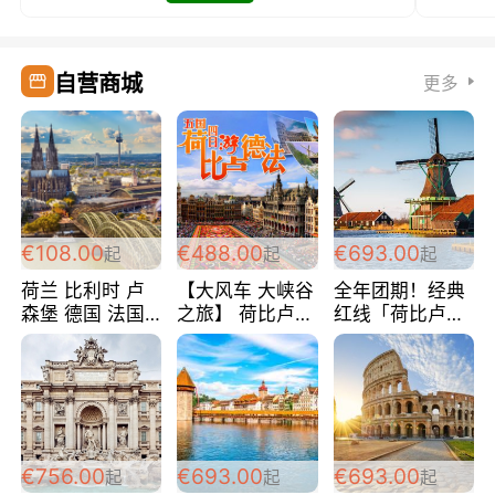
自营商城
更多
€108.00
€488.00
€693.00
起
起
起
荷兰 比利时 卢
【大风车 大峡谷
全年团期！经典
森堡 德国 法国
之旅】 荷比卢德
红线「荷比卢德
超爽玩遍西欧 循
法 巴黎上下 经
法」七天循环 五
环线 全程四星宾
典五国四日游
国 仅售99欧/人/
馆 108欧/人/天
488欧/人
天！巴黎上下！
包拼房~
€756.00
€693.00
€693.00
起
起
起