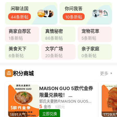
闲聊法国
你问我答
44条新帖
10条新帖
商家自荐区
真情秘密
宠物花草
1条新帖
86条新帖
5条新帖
美食天下
文学广场
亲子家庭
6条新帖
20条新帖
0条新帖
积分商城
更多
MAISON GUO 5欧代金券
限量兑换啦！ ...
郭氏夫妻肺片MAISON GUO5欧代金券限量兑换啦！
5
金币
5欧元
立即兑换
1891人气
1729人