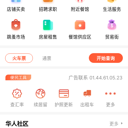
店铺买卖
招聘求职
附近餐馆
生活服务
跳蚤市场
房屋租售
餐馆供应区
贸易街
火车票
通票
开始查询
广告联系 01.44.61.05.23
查汇率
续居留
护照更新
出租车
更多
华人社区
更多