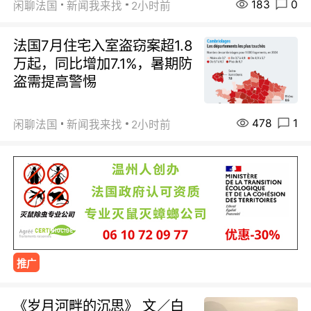
183
0
闲聊法国
新闻我来找
2小时前
法国7月住宅入室盗窃案超1.8
万起，同比增加7.1%，暑期防
盗需提高警惕
478
1
闲聊法国
新闻我来找
2小时前
推广
《岁月河畔的沉思》 文／白