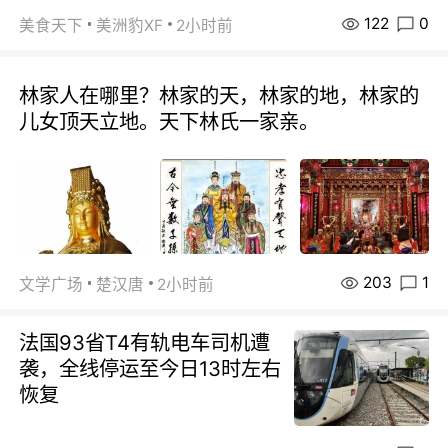
122
0
美食天下
美洲豹XF
2小时前
林家人在哪里？林家的天，林家的地，林家的
儿女顶天立地。天下林氏一家亲。
203
1
文学广场
楚汉唐
2小时前
法国93省T4有轨电车司机遭
袭，全线停运至今日13时左右
恢复