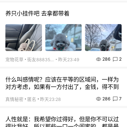
养只小挂件吧 去拿都带着
286
2
宠物花草
街友88835518
昨天23:49
什么叫感情呢？应该在平等的区域间，一样为
对方考虑，如果有一方付出了，金钱，得不到
286
7
真情秘密
匿名
昨天23:28
人性就是：我希望你过得好，但是你不可以过
得比我好。所以那些一口一个闺蜜的，都是最