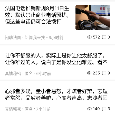
法国电话推销新规8月11日生
效：默认禁止商业电话骚扰，
但这些电话仍可合法拨打
572
0
闲聊法国
新闻我来找
6小时前
让你不舒服的人，实际上是你让他太舒服了。
让你难过的人，说白了是你没让他难过。看不
235
9
真情秘密
匿名
6小时前
心邪者多疑，量小者易怒，才疏者好辩，志短
者常怨，品劣者善妒，心虚者声高，志浅者固
140
3
真情秘密
匿名
7小时前