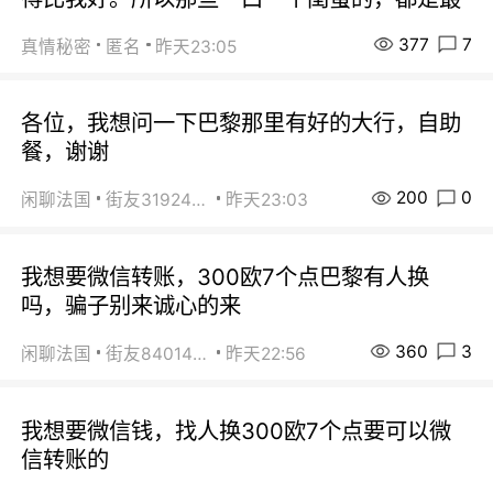
377
7
真情秘密
匿名
昨天23:05
各位，我想问一下巴黎那里有好的大行，自助
餐，谢谢
200
0
闲聊法国
街友31924072
昨天23:03
我想要微信转账，300欧7个点巴黎有人换
吗，骗子别来诚心的来
360
3
闲聊法国
街友84014588
昨天22:56
我想要微信钱，找人换300欧7个点要可以微
信转账的