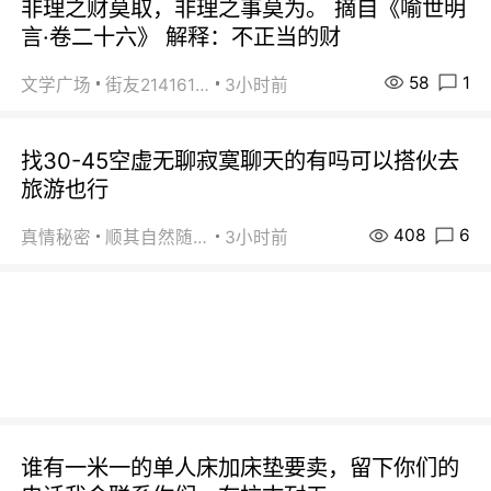
非理之财莫取，非理之事莫为。 摘自《喻世明
言·卷二十六》 解释：不正当的财
58
1
文学广场
街友21416156
3小时前
找30-45空虚无聊寂寞聊天的有吗可以搭伙去
旅游也行
408
6
真情秘密
顺其自然随缘
3小时前
谁有一米一的单人床加床垫要卖，留下你们的