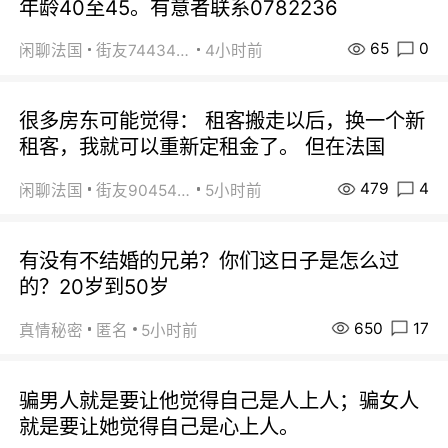
年龄40至45。有意者联系0782236
65
0
闲聊法国
街友74434350
4小时前
很多房东可能觉得： 租客搬走以后，换一个新
租客，我就可以重新定租金了。 但在法国
479
4
闲聊法国
街友90454511
5小时前
有没有不结婚的兄弟？你们这日子是怎么过
的？20岁到50岁
650
17
真情秘密
匿名
5小时前
骗男人就是要让他觉得自己是人上人；骗女人
就是要让她觉得自己是心上人。