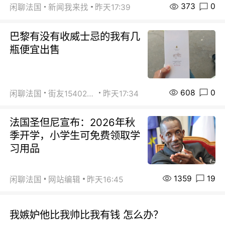
373
0
闲聊法国
新闻我来找
昨天17:39
巴黎有没有收威士忌的我有几
瓶便宜出售
608
0
闲聊法国
街友15402223
昨天17:34
法国圣但尼宣布：2026年秋
季开学，小学生可免费领取学
习用品
1359
19
闲聊法国
网站编辑
昨天16:45
我嫉妒他比我帅比我有钱 怎么办？