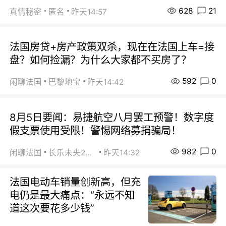
628
21
真情秘密
匿名
昨天14:57
法国房贷+房产政策双杀，现在在法国上车=接
盘？如何捡漏？为什么大家都不买房了？
592
0
闲聊法国
巴黎地宝
昨天14:42
8月5日要闻：易捷航空八月罢工预警！数字度
假支票使用受限！警惕网络募捐骗局！
982
0
闲聊法国
长乐未央2015
昨天14:32
法国电动车销量创新高，但充
电仍是最大痛点：“永远不知
道这次要花多少钱”