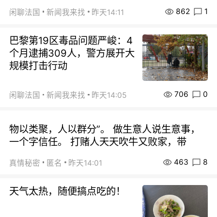
862
1
闲聊法国
新闻我来找
昨天14:11
巴黎第19区毒品问题严峻：4
个月逮捕309人，警方展开大
规模打击行动
706
0
闲聊法国
新闻我来找
昨天14:05
物以类聚，人以群分”。 做生意人说生意事，
一个字信任。 打赌人天天吹牛又败家，带
463
8
真情秘密
匿名
昨天14:01
天气太热，随便搞点吃的！