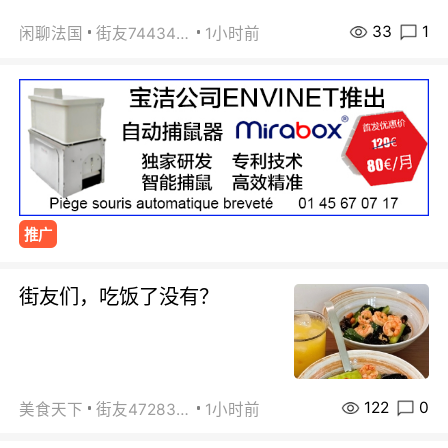
33
1
闲聊法国
街友74434350
1小时前
推广
街友们，吃饭了没有？
122
0
美食天下
街友472838572
1小时前