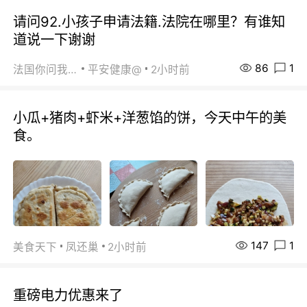
请问92.小孩子申请法籍.法院在哪里？有谁知
道说一下谢谢
86
1
法国你问我答
平安健康@
2小时前
小瓜+猪肉+虾米+洋葱馅的饼，今天中午的美
食。
147
1
美食天下
凤还巢
2小时前
重磅电力优惠来了