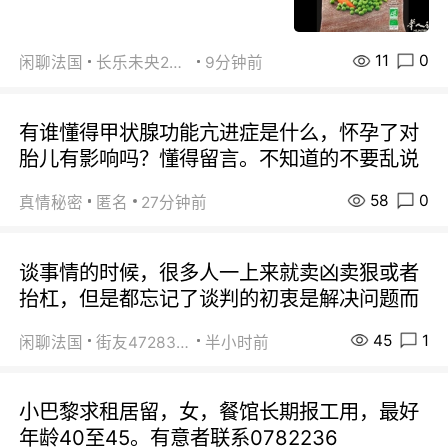
11
0
闲聊法国
长乐未央2015
9分钟前
有谁懂得甲状腺功能亢进症是什么，怀孕了对
胎儿有影响吗？懂得留言。不知道的不要乱说
58
0
真情秘密
匿名
27分钟前
谈事情的时候，很多人一上来就卖凶卖狠或者
抬杠，但是都忘记了谈判的初衷是解决问题而
45
1
闲聊法国
街友472838572
半小时前
小巴黎求租居留，女，餐馆长期报工用，最好
年龄40至45。有意者联系0782236