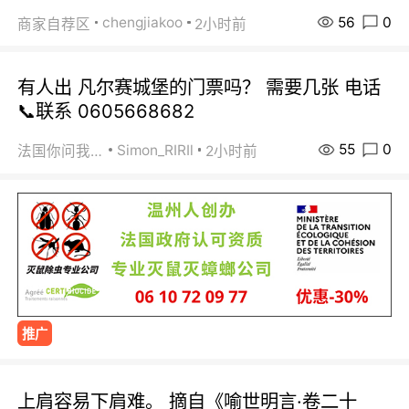
56
0
chengjiakoo
商家自荐区
2小时前
有人出 凡尔赛城堡的门票吗？ 需要几张 电话
📞联系 0605668682
55
0
Simon_RIRIl
法国你问我答
2小时前
推广
上肩容易下肩难。 摘自《喻世明言·卷二十