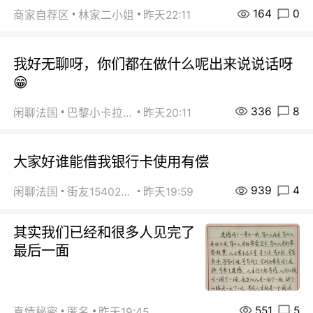
164
0
商家自荐区
林家二小姐
昨天22:11
我好无聊呀，你们都在做什么呢出来说说话呀
😁
336
8
闲聊法国
巴黎小卡拉咪
昨天20:11
大家好谁能借我银行卡使用有偿
939
4
闲聊法国
街友15402223
昨天19:59
其实我们已经和很多人见完了
最后一面
551
5
真情秘密
匿名
昨天19:45