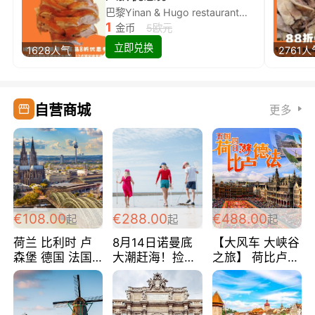
巴黎Yinan & Hugo restaurant除简餐类全场8折
1
金币
5欧元
立即兑换
1628人气
2761人
自营商城
更多
€108.00
€288.00
€488.00
起
起
起
荷兰 比利时 卢
8月14日诺曼底
【大风车 大峡谷
森堡 德国 法国
大潮赶海！捡海
之旅】 荷比卢德
超爽玩遍西欧 循
鲜！轻轻松松海
法 巴黎上下 经
环线 全程四星宾
边爽玩三日游
典五国四日游
馆 108欧/人/天
288欧/人
488欧/人