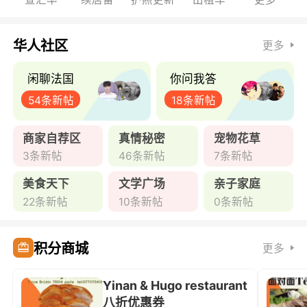
华人社区
更多
闲聊法国
你问我答
54条新帖
18条新帖
商家自荐区
真情秘密
宠物花草
3条新帖
46条新帖
7条新帖
美食天下
文学广场
亲子家庭
22条新帖
10条新帖
0条新帖
积分商城
更多
Yinan & Hugo restaurant
八折优惠券