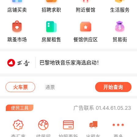
店铺买卖
招聘求职
附近餐馆
生活服务
巴黎地铁音乐家海选启动！
8月5日要闻：易捷航空八月罢工预警！
跳蚤市场
房屋租售
餐馆供应区
贸易街
数字度假支票使用受限！警惕网络募捐
骗局！
巴黎地铁音乐家海选启动！
8月5日要闻：易捷航空八月罢工预警！
火车票
通票
开始查询
数字度假支票使用受限！警惕网络募捐
骗局！
广告联系 01.44.61.05.23
查汇率
续居留
护照更新
出租车
更多