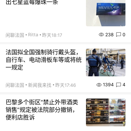
出七星蓝莓爆珠一条
238
0
Ritta
闲聊法国
昨天18:17
法国拟全国强制骑行戴头盔，
自行车、电动滑板车等或将统
一规定
1394
4
闲聊法国
新闻我来找
昨天17:46
巴黎多个街区“禁止外带酒类
销售”规定被法院部分撤销，
便利店胜诉