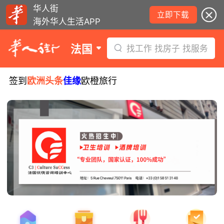
华人街
立即下载
海外华人生活APP
法国
找工作 找房子 找服务
签到
欧洲头条
佳缘
欧橙旅行