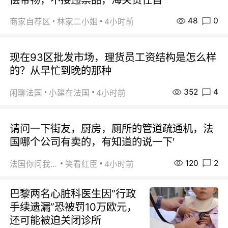
48
0
商家自荐区
林家二小姐
4小时前
现在93区批发市场，理货员工资结构是怎么样
的？从早忙到晚的那种
352
4
闲聊法国
小建在法国
4小时前
请问一下街友，厨房，厕所的管道疏通机，法
国哪个公司有卖的，有知道的说一下′
120
2
法国你问我答
笑看红臣
4小时前
巴黎两名心脏科医生因“行政
手续遗漏”恐被罚10万欧元，
还可能被迫关闭诊所