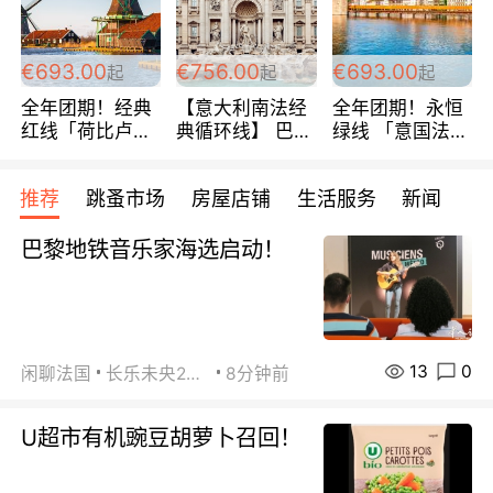
€693.00
€756.00
€693.00
起
起
起
全年团期！经典
【意大利南法经
全年团期！永恒
红线「荷比卢德
典循环线】 巴黎
绿线 「意国法
法」七天循环 五
上下 所有日期铁
南」巴黎上下 去
国 仅售99欧/人/
发！ 全程四星级
意大利 南法 99
推荐
跳蚤市场
房屋店铺
生活服务
新闻
天！巴黎上下！
宾馆 108欧/天起
欧/天起 ~包拼房
包拼房~
全程756欧/位
巴黎地铁音乐家海选启动！
13
0
闲聊法国
长乐未央2015
8分钟前
U超市有机豌豆胡萝卜召回！