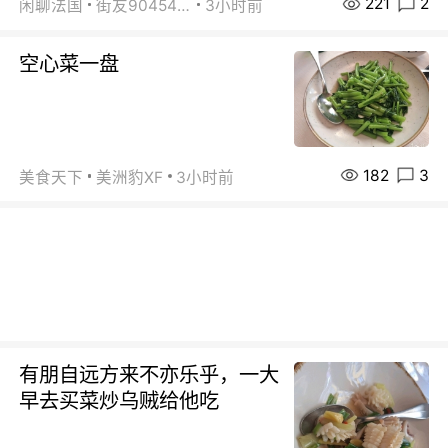
221
2
闲聊法国
街友90454511
3小时前
空心菜一盘
182
3
美食天下
美洲豹XF
3小时前
有朋自远方来不亦乐乎，一大
早去买菜炒乌贼给他吃