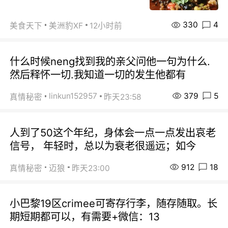
330
4
美食天下
美洲豹XF
12小时前
什么时候neng找到我的亲父问他一句为什么.
然后释怀一切.我知道一切的发生他都有
379
5
linkun152957
真情秘密
昨天23:58
人到了50这个年纪，身体会一点一点发出哀老
信号， 年轻时，总以为衰老很遥远；如今
912
18
真情秘密
迈狼
昨天23:00
小巴黎19区crimee可寄存行李，随存随取。长
期短期都可以，有需要+微信：13