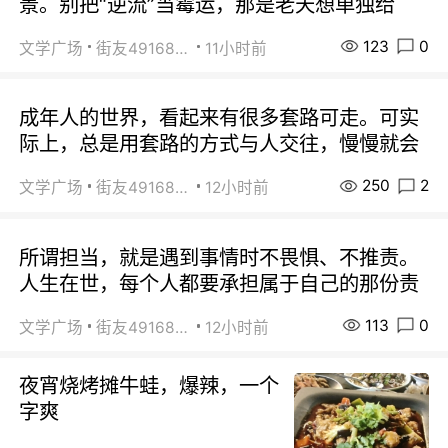
景。别把“逆流”当霉运，那是老天想单独给
123
0
文学广场
街友49168527
11小时前
成年人的世界，看起来有很多套路可走。可实
际上，总是用套路的方式与人交往，慢慢就会
250
2
文学广场
街友49168527
12小时前
所谓担当，就是遇到事情时不畏惧、不推责。
人生在世，每个人都要承担属于自己的那份责
113
0
文学广场
街友49168527
12小时前
夜宵烧烤摊牛蛙，爆辣，一个
字爽