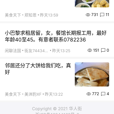
731
11
美食天下
郑知恩
昨天13:59
小巴黎求租居留，女，餐馆长期报工用，最好
年龄40至45。有意者联系0782236
151
0
闲聊法国
街友74434350
昨天13:25
邻居还分了大饼给我们吃，真
好
772
4
美食天下
美洲豹XF
昨天13:22
Copyright © 2021 华人街