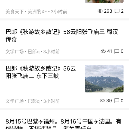
263
2
美食天下
美洲豹XF
3小时前
巴郞《秋游故乡散记》56云阳张飞庙三 蜀汉
传奇
41
0
文学广场
巴郞q
3小时前
巴郞《秋游故乡散记》56云
阳张飞庙二 东下三峡
39
0
文学广场
巴郞q
3小时前
8月15号巴黎✈️福州。8月16号中国✈️法国。有
偿带物，不接违禁品，海关责任自