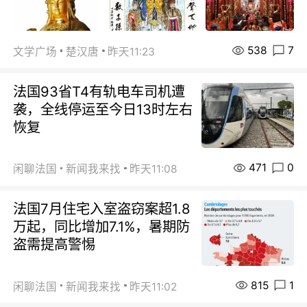
538
7
文学广场
楚汉唐
昨天11:23
法国93省T4有轨电车司机遭
袭，全线停运至今日13时左右
恢复
471
0
闲聊法国
新闻我来找
昨天11:08
法国7月住宅入室盗窃案超1.8
万起，同比增加7.1%，暑期防
盗需提高警惕
815
1
闲聊法国
新闻我来找
昨天11:02