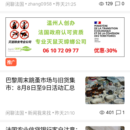
129
0
zhang0958
闲聊法国
昨天21:25
推广
巴黎周末跳蚤市场与旧货集
市：8月8日至9日活动汇总
401
1
闲聊法国
新闻我来找
昨天21:10
法国农业信贷银行客户注意：