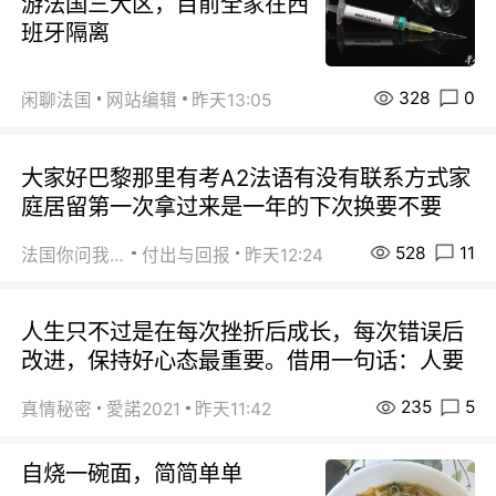
游法国三大区，目前全家在西
班牙隔离
328
0
闲聊法国
网站编辑
昨天13:05
大家好巴黎那里有考A2法语有没有联系方式家
庭居留第一次拿过来是一年的下次换要不要
528
11
法国你问我答
付出与回报
昨天12:24
人生只不过是在每次挫折后成长，每次错误后
改进，保持好心态最重要。借用一句话：人要
235
5
真情秘密
愛諾2021
昨天11:42
自烧一碗面，简简单单