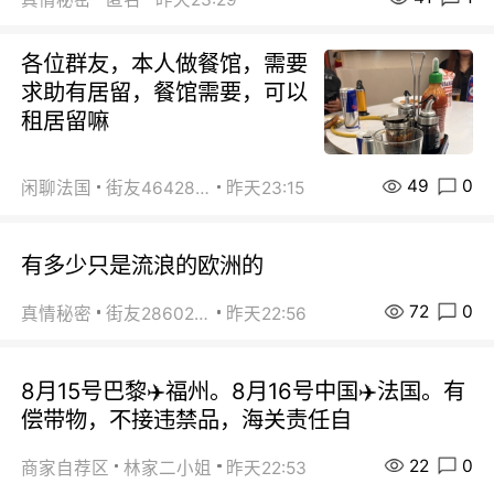
各位群友，本人做餐馆，需要
求助有居留，餐馆需要，可以
租居留嘛
49
0
闲聊法国
街友46428878
昨天23:15
有多少只是流浪的欧洲的
72
0
真情秘密
街友28602925
昨天22:56
8月15号巴黎✈️福州。8月16号中国✈️法国。有
偿带物，不接违禁品，海关责任自
22
0
商家自荐区
林家二小姐
昨天22:53