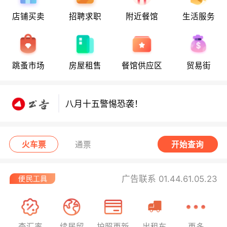
店铺买卖
招聘求职
附近餐馆
生活服务
八月十五警惕恐袭！
跳蚤市场
房屋租售
餐馆供应区
贸易街
八月十五警惕恐袭！
八月十五警惕恐袭！
火车票
通票
开始查询
广告联系 01.44.61.05.23
查汇率
续居留
护照更新
出租车
更多