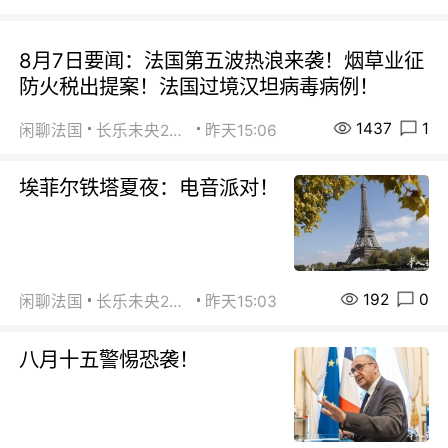
8月7日要闻：法国第五波热浪来袭！烟草业征
防火税出提案！法国过境汉坦病毒病例！
1437
1
闲聊法国
长乐未央2015
昨天15:06
埃菲尔铁塔夏夜：电音派对！
192
0
闲聊法国
长乐未央2015
昨天15:03
八月十五警惕恐袭！