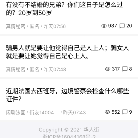
有没有不结婚的兄弟？你们这日子是怎么过
的？20岁到50岁
987
20
真情秘密
匿名
昨天07:56
骗男人就是要让他觉得自己是人上人；骗女人
就是要让她觉得自己是心上人。
317
8
真情秘密
匿名
昨天07:48
近期法国去西班牙，边境警察会检查什么哪些
证件？
552
9
闲聊法国
街友14004820
昨天07:43
Copyright © 2021 华人街
浙ICP备16044168号-2