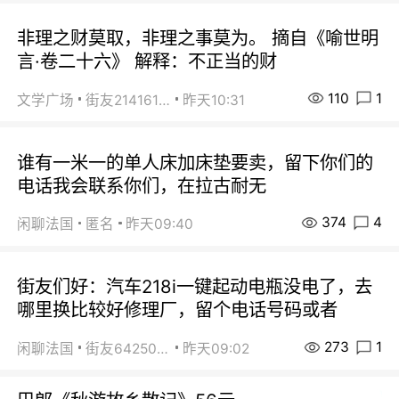
非理之财莫取，非理之事莫为。 摘自《喻世明
言·卷二十六》 解释：不正当的财
110
1
文学广场
街友21416156
昨天10:31
谁有一米一的单人床加床垫要卖，留下你们的
电话我会联系你们，在拉古耐无
374
4
闲聊法国
匿名
昨天09:40
街友们好：汽车218i一键起动电瓶没电了，去
哪里换比较好修理厂，留个电话号码或者
273
1
闲聊法国
街友64250024
昨天09:02