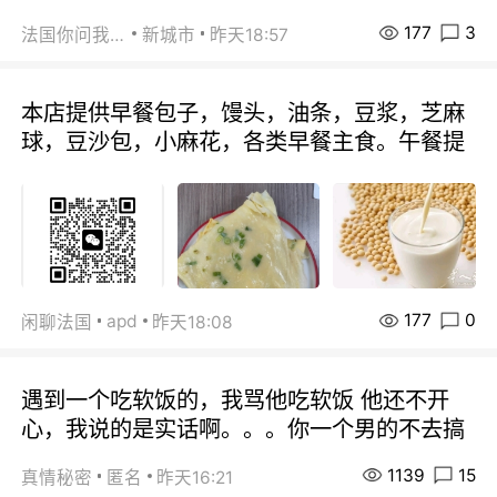
177
3
法国你问我答
新城市
昨天18:57
本店提供早餐包子，馒头，油条，豆浆，芝麻
球，豆沙包，小麻花，各类早餐主食。午餐提
177
0
apd
闲聊法国
昨天18:08
遇到一个吃软饭的，我骂他吃软饭 他还不开
心，我说的是实话啊。。。你一个男的不去搞
1139
15
真情秘密
匿名
昨天16:21