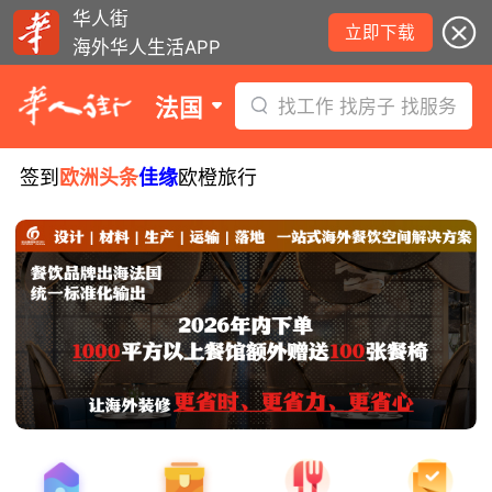
华人街
立即下载
海外华人生活APP
法国
找工作 找房子 找服务
签到
欧洲头条
佳缘
欧橙旅行