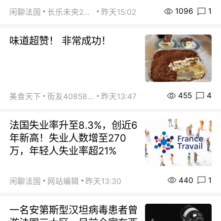
1096
1
闲聊法国
长乐未央2015
昨天15:02
味道超赞！ 非常成功！
455
4
美食天下
街友40858442
昨天13:47
法国失业率升至8.3%，创近6
年新高！失业人数增至270
万，年轻人失业率超21%
440
1
闲聊法国
网站编辑
昨天13:30
一名安第斯型汉坦病毒患者曾