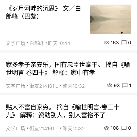
《岁月河畔的沉思》 文／白
郎峰（巴黎）
163
0
文学广场
白郞峰
昨天10:44
家多孝子亲安乐，国有忠臣世泰平。 摘自《喻
世明言·卷四十》 解释：家中有孝
93
1
文学广场
街友21416156
昨天10:32
贴人不富自家穷。 摘自《喻世明言·卷三十
九》 解释：资助别人，别人富裕不了
108
0
文学广场
街友21416156
昨天10:32