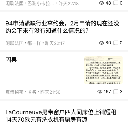
48
0
闲聊法国
巴黎小卡拉咪
昨天22:18
94申请紧缺行业拿约会，2月申请的现在还没
约会下来有没有知道什么情况的？
80
0
闲聊法国
都一样
昨天22:17
因果
167
3
真情秘密
匿名
昨天21:56
LaCourneuve男带窗户四人间床位上铺短租
14天70欧元有洗衣机有厨房有凉