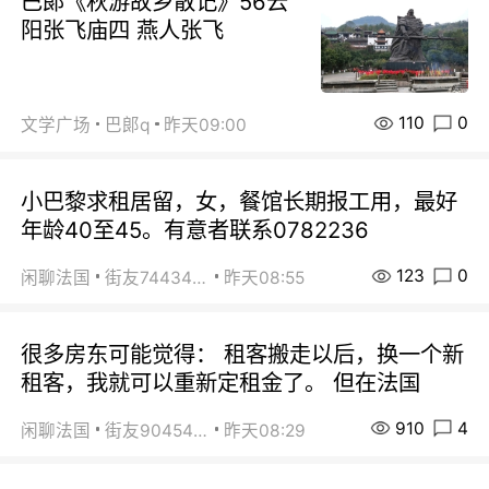
巴郞《秋游故乡散记》56云
阳张飞庙四 燕人张飞
110
0
文学广场
巴郞q
昨天09:00
小巴黎求租居留，女，餐馆长期报工用，最好
年龄40至45。有意者联系0782236
123
0
闲聊法国
街友74434350
昨天08:55
很多房东可能觉得： 租客搬走以后，换一个新
租客，我就可以重新定租金了。 但在法国
910
4
闲聊法国
街友90454511
昨天08:29