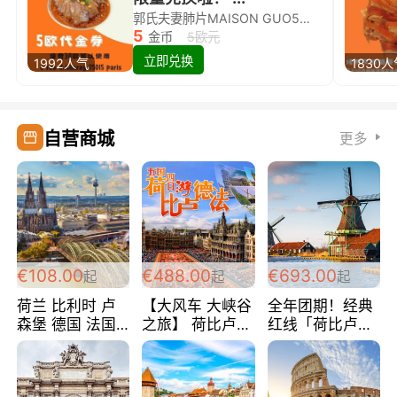
郭氏夫妻肺片MAISON GUO5欧代金券限量兑换啦！
5
金币
5欧元
立即兑换
1992人气
1830
自营商城
更多
€108.00
€488.00
€693.00
起
起
起
荷兰 比利时 卢
【大风车 大峡谷
全年团期！经典
森堡 德国 法国
之旅】 荷比卢德
红线「荷比卢德
超爽玩遍西欧 循
法 巴黎上下 经
法」七天循环 五
环线 全程四星宾
典五国四日游
国 仅售99欧/人/
馆 108欧/人/天
488欧/人
天！巴黎上下！