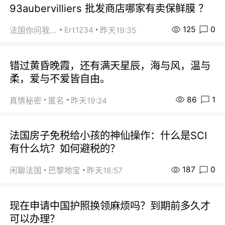
93aubervilliers 批发商店哪家有卖保鲜膜 ？
125
0
Ert1234
法国你问我答
昨天19:35
错过黄昏晚霞，还有满天星辰，海与风，温与
柔，爱与不爱皆自由。
86
1
真情秘密
匿名
昨天19:24
法国房子免税给小孩的神仙操作：什么是SCI
有什么坑？如何避税的？
187
0
闲聊法国
巴黎地宝
昨天18:57
现在申请中国护照换领麻烦吗？到期前多久才
可以办理？