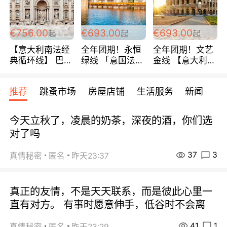
包拼房~
€756.00
€693.00
€693.00
起
起
起
【意大利南法经
全年团期！永恒
全年团期！文艺
典循环线】 巴黎
绿线 「意国法
金线 【意大利一
上下 所有日期铁
南」巴黎上下 去
地】 循环7日游
发！ 全程四星级
意大利 南法 99
全程693欧/人起
推荐
跳蚤市场
房屋店铺
生活服务
新闻
宾馆 108欧/天起
欧/天起 ~包拼房
每周铁发！
全程756欧/位
今天立秋了，凌晨的奶茶，深夜的酒，你们选
对了吗
37
3
真情秘密
匿名
昨天23:37
真正的友情，不是天天联系，而是彼此心里一
直有对方。 有事时愿意伸手，低谷时不会离
41
1
真情秘密
匿名
昨天23:29