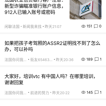
新型诈骗瞄准银行账户信息，
912人已输入账号或密码
151
0
闲聊法国
新闻我来找
昨天21:07
如果把孩子考驾照的ASSR2证明找不到了怎么
办，可以补吗
189
1
法国你问我答
街友65463281
昨天20:36
大家好，培训vtc 有中国人吗？在哪里培训，
谢谢回复
145
1
法国你问我答
前进的努力
昨天20:22