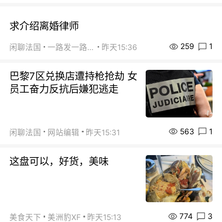
求介绍离婚律师
259
1
闲聊法国
一路发一路发
昨天15:36
巴黎7区兑换店遭持枪抢劫 女
员工奋力反抗后嫌犯逃走
563
1
闲聊法国
网站编辑
昨天15:31
这盘可以，好货，美味
774
3
美食天下
美洲豹XF
昨天15:13