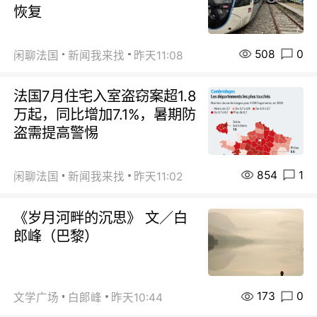
恢复
508
0
闲聊法国
新闻我来找
昨天11:08
法国7月住宅入室盗窃案超1.8
万起，同比增加7.1%，暑期防
盗需提高警惕
854
1
闲聊法国
新闻我来找
昨天11:02
《岁月河畔的沉思》 文／白
郎峰（巴黎）
173
0
文学广场
白郞峰
昨天10:44