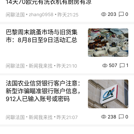
14天70欧元有洗衣机有厨房有凉
203
0
zhang0958
闲聊法国
昨天21:25
巴黎周末跳蚤市场与旧货集
市：8月8日至9日活动汇总
507
1
闲聊法国
新闻我来找
昨天21:10
法国农业信贷银行客户注意：
新型诈骗瞄准银行账户信息，
912人已输入账号或密码
238
0
闲聊法国
新闻我来找
昨天21:07