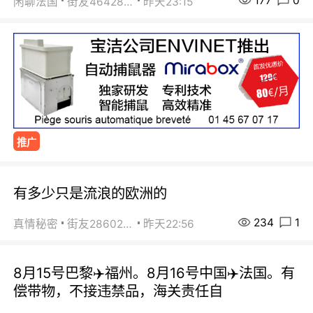
177
0
闲聊法国
街友46428878
昨天23:15
推广
有多少只是流浪的欧洲的
234
1
真情秘密
街友28602925
昨天22:56
8月15号巴黎✈️福州。8月16号中国✈️法国。有
偿带物，不接违禁品，海关责任自