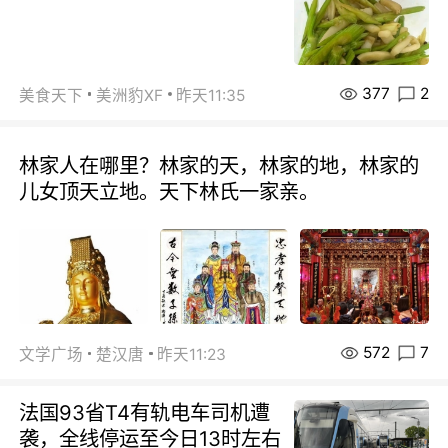
377
2
美食天下
美洲豹XF
昨天11:35
林家人在哪里？林家的天，林家的地，林家的
儿女顶天立地。天下林氏一家亲。
572
7
文学广场
楚汉唐
昨天11:23
法国93省T4有轨电车司机遭
袭，全线停运至今日13时左右