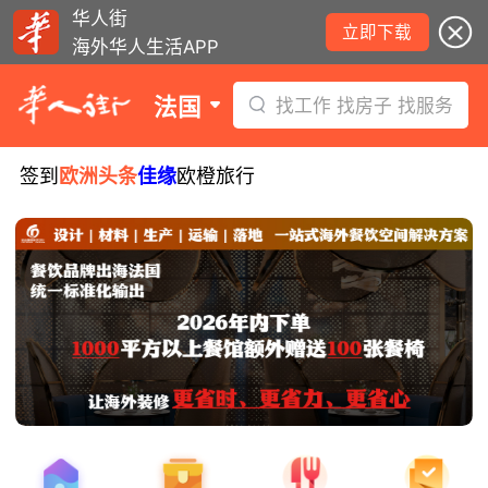
华人街
立即下载
海外华人生活APP
法国
找工作 找房子 找服务
签到
欧洲头条
佳缘
欧橙旅行