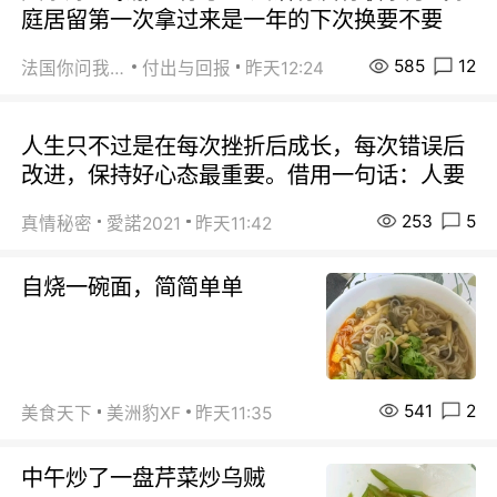
庭居留第一次拿过来是一年的下次换要不要
585
12
法国你问我答
付出与回报
昨天12:24
人生只不过是在每次挫折后成长，每次错误后
改进，保持好心态最重要。借用一句话：人要
253
5
真情秘密
愛諾2021
昨天11:42
自烧一碗面，简简单单
541
2
美食天下
美洲豹XF
昨天11:35
中午炒了一盘芹菜炒乌贼