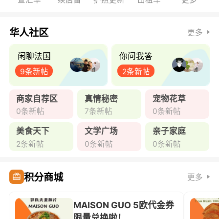
华人社区
更多
闲聊法国
你问我答
9条新帖
2条新帖
商家自荐区
真情秘密
宠物花草
0条新帖
7条新帖
0条新帖
美食天下
文学广场
亲子家庭
2条新帖
0条新帖
0条新帖
积分商城
更多
MAISON GUO 5欧代金券
限量兑换啦！ ...