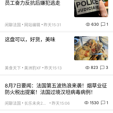
员工奋力反抗后嫌犯逃走
630
1
闲聊法国
网站编辑
昨天15:31
这盘可以，好货，美味
823
3
美食天下
美洲豹XF
昨天15:13
8月7日要闻：法国第五波热浪来袭！烟草业征
防火税出提案！法国过境汉坦病毒病例！
1530
1
闲聊法国
长乐未央2015
昨天15:06