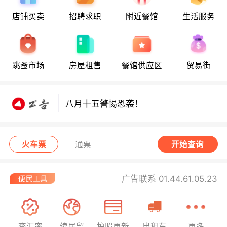
店铺买卖
招聘求职
附近餐馆
生活服务
跳蚤市场
房屋租售
餐馆供应区
贸易街
八月十五警惕恐袭！
八月十五警惕恐袭！
八月十五警惕恐袭！
火车票
通票
开始查询
广告联系 01.44.61.05.23
查汇率
续居留
护照更新
出租车
更多