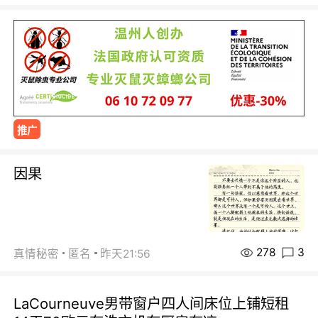
推广
因果
278
3
真情秘密
匿名
昨天21:56
LaCourneuve男带窗户四人间床位上铺短租