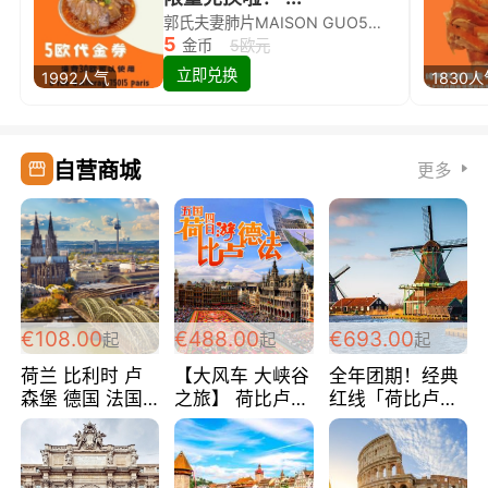
郭氏夫妻肺片MAISON GUO5欧代金券限量兑换啦！
5
金币
5欧元
立即兑换
1992人气
1830
自营商城
更多
€108.00
€488.00
€693.00
起
起
起
荷兰 比利时 卢
【大风车 大峡谷
全年团期！经典
森堡 德国 法国
之旅】 荷比卢德
红线「荷比卢德
超爽玩遍西欧 循
法 巴黎上下 经
法」七天循环 五
环线 全程四星宾
典五国四日游
国 仅售99欧/人/
馆 108欧/人/天
488欧/人
天！巴黎上下！