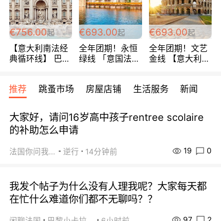
包拼房~
€756.00
€693.00
€693.00
起
起
起
【意大利南法经
全年团期！永恒
全年团期！文艺
典循环线】 巴黎
绿线 「意国法
金线 【意大利一
上下 所有日期铁
南」巴黎上下 去
地】 循环7日游
发！ 全程四星级
意大利 南法 99
全程693欧/人起
推荐
跳蚤市场
房屋店铺
生活服务
新闻
宾馆 108欧/天起
欧/天起 ~包拼房
每周铁发！
全程756欧/位
大家好，请问16岁高中孩子rentree scolaire
的补助怎么申请
19
0
法国你问我答
逆行
14分钟前
我发个帖子为什么没有人理我呢？大家每天都
在忙什么难道你们都不无聊吗？？
97
2
闲聊法国
巴黎小卡拉咪
6小时前