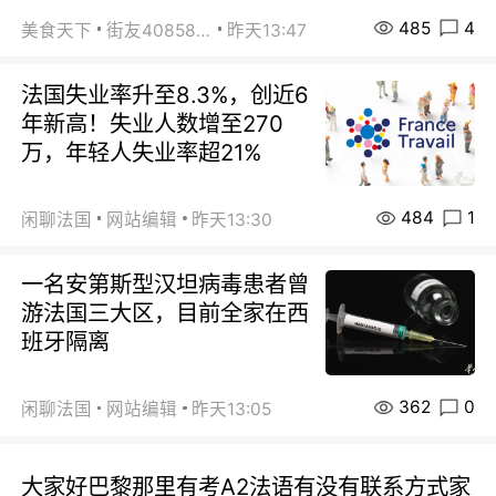
485
4
美食天下
街友40858442
昨天13:47
法国失业率升至8.3%，创近6
年新高！失业人数增至270
万，年轻人失业率超21%
484
1
闲聊法国
网站编辑
昨天13:30
一名安第斯型汉坦病毒患者曾
游法国三大区，目前全家在西
班牙隔离
362
0
闲聊法国
网站编辑
昨天13:05
大家好巴黎那里有考A2法语有没有联系方式家