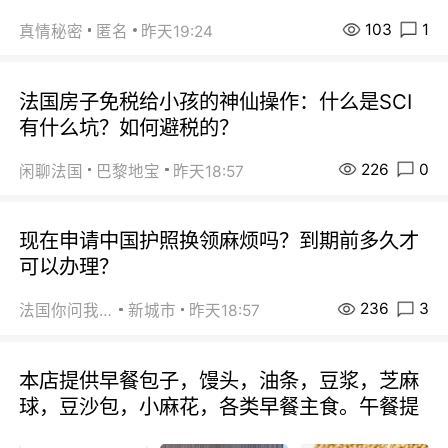
103
1
真情秘密
匿名
昨天19:24
法国房子免税给小孩的神仙操作：什么是SCI
有什么坑？如何避税的？
226
0
闲聊法国
巴黎地宝
昨天18:57
现在申请中国护照换领麻烦吗？到期前多久才
可以办理？
236
3
法国你问我答
新城市
昨天18:57
本店提供早餐包子，馒头，油条，豆浆，芝麻
球，豆沙包，小麻花，各类早餐主食。午餐提