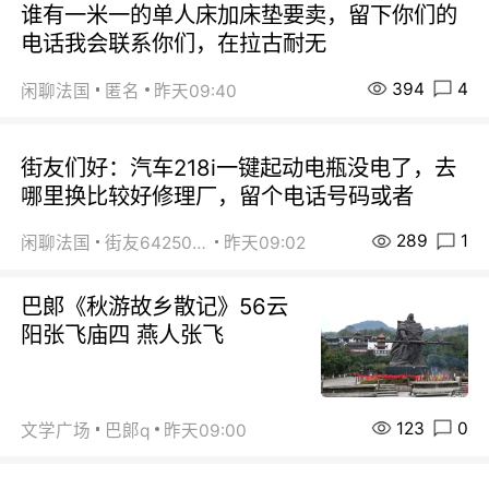
谁有一米一的单人床加床垫要卖，留下你们的
电话我会联系你们，在拉古耐无
394
4
闲聊法国
匿名
昨天09:40
街友们好：汽车218i一键起动电瓶没电了，去
哪里换比较好修理厂，留个电话号码或者
289
1
闲聊法国
街友64250024
昨天09:02
巴郞《秋游故乡散记》56云
阳张飞庙四 燕人张飞
123
0
文学广场
巴郞q
昨天09:00