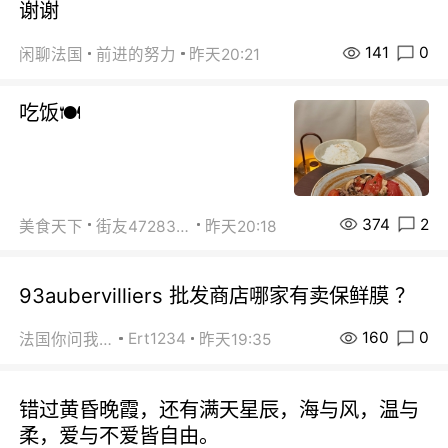
谢谢
141
0
闲聊法国
前进的努力
昨天20:21
吃饭🍽️
374
2
美食天下
街友472838572
昨天20:18
93aubervilliers 批发商店哪家有卖保鲜膜 ？
160
0
Ert1234
法国你问我答
昨天19:35
错过黄昏晚霞，还有满天星辰，海与风，温与
柔，爱与不爱皆自由。