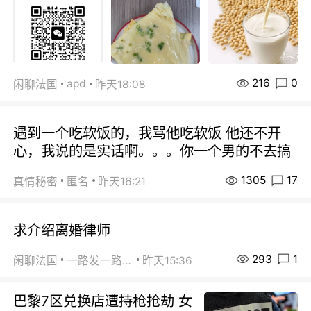
216
0
apd
闲聊法国
昨天18:08
遇到一个吃软饭的，我骂他吃软饭 他还不开
心，我说的是实话啊。。。你一个男的不去搞
1305
17
真情秘密
匿名
昨天16:21
求介绍离婚律师
293
1
闲聊法国
一路发一路发
昨天15:36
巴黎7区兑换店遭持枪抢劫 女