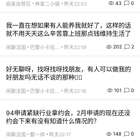
43
0
商家自荐区
林家二小姐
昨天22:53
我一直在想如果有人能养我就好了，这样的话
就不用天天这么辛苦靠上班那点钱维持生活了
202
2
闲聊法国
巴黎小卡拉咪
昨天22:19
好无聊呀，找呀找呀找朋友，有人可以做我的
好朋友吗无话不谈的那种😮‍💨
101
0
闲聊法国
巴黎小卡拉咪
昨天22:18
94申请紧缺行业拿约会，2月申请的现在还没
约会下来有没有知道什么情况的？
148
0
闲聊法国
都一样
昨天22:17