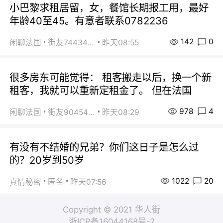
小巴黎求租居留，女，餐馆长期报工用，最好
年龄40至45。有意者联系0782236
142
0
闲聊法国
街友74434350
昨天08:55
很多房东可能觉得： 租客搬走以后，换一个新
租客，我就可以重新定租金了。 但在法国
978
4
闲聊法国
街友90454511
昨天08:29
有没有不结婚的兄弟？你们这日子是怎么过
的？20岁到50岁
1022
20
真情秘密
匿名
昨天07:56
Copyright © 2021 华人街
浙ICP备16044168号-2