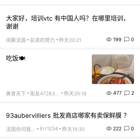
大家好，培训vtc 有中国人吗？在哪里培训，
谢谢
199
0
闲聊法国
前进的努力
昨天20:21
吃饭🍽️
477
2
美食天下
街友472838572
昨天20:18
93aubervilliers 批发商店哪家有卖保鲜膜 ？
222
0
Ert1234
法国你问我答
昨天19:35