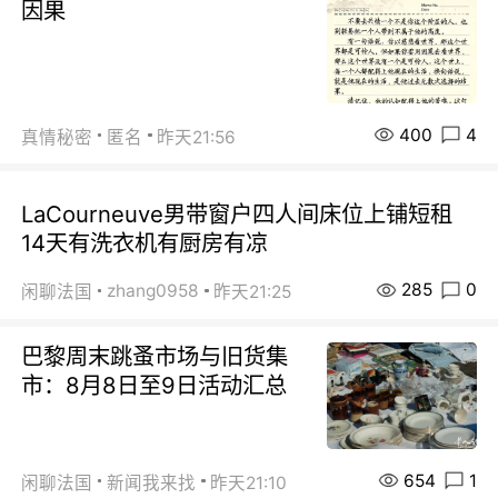
因果
400
4
真情秘密
匿名
昨天21:56
LaCourneuve男带窗户四人间床位上铺短租
14天有洗衣机有厨房有凉
285
0
zhang0958
闲聊法国
昨天21:25
巴黎周末跳蚤市场与旧货集
市：8月8日至9日活动汇总
654
1
闲聊法国
新闻我来找
昨天21:10