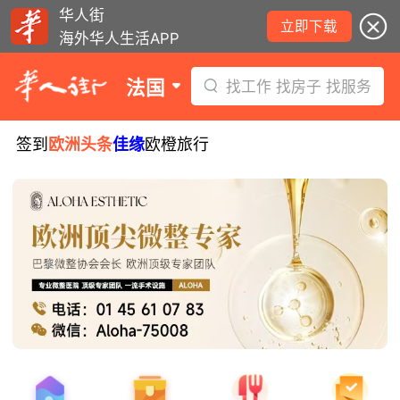
华人街
立即下载
海外华人生活APP
法国
找工作 找房子 找服务
签到
欧洲头条
佳缘
欧橙旅行