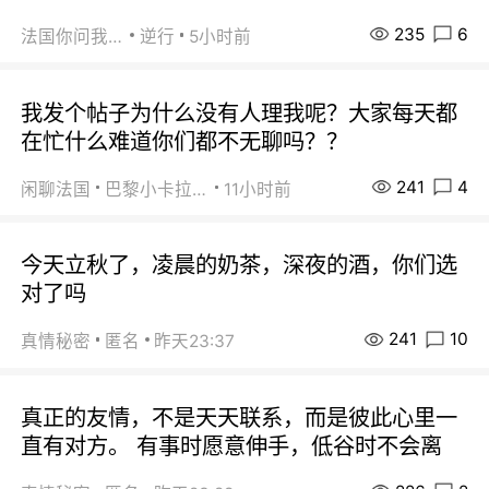
235
6
法国你问我答
逆行
5小时前
我发个帖子为什么没有人理我呢？大家每天都
在忙什么难道你们都不无聊吗？？
241
4
闲聊法国
巴黎小卡拉咪
11小时前
今天立秋了，凌晨的奶茶，深夜的酒，你们选
对了吗
241
10
真情秘密
匿名
昨天23:37
真正的友情，不是天天联系，而是彼此心里一
直有对方。 有事时愿意伸手，低谷时不会离