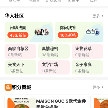
华人社区
更多
闲聊法国
你问我答
43条新帖
16条新帖
商家自荐区
真情秘密
宠物花草
0条新帖
38条新帖
0条新帖
美食天下
文学广场
亲子家庭
15条新帖
11条新帖
0条新帖
积分商城
更多
MAISON GUO 5欧代金券
限量兑换啦！ ...