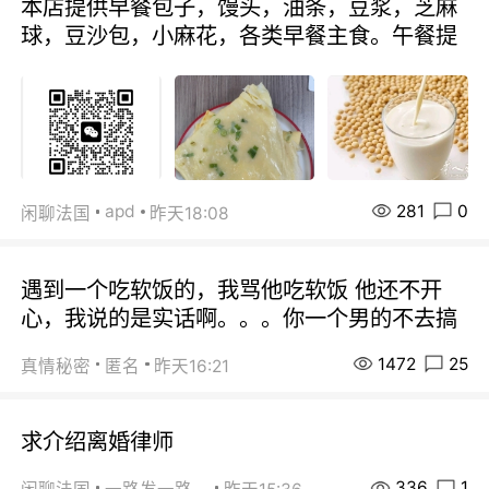
本店提供早餐包子，馒头，油条，豆浆，芝麻
球，豆沙包，小麻花，各类早餐主食。午餐提
281
0
apd
闲聊法国
昨天18:08
遇到一个吃软饭的，我骂他吃软饭 他还不开
心，我说的是实话啊。。。你一个男的不去搞
1472
25
真情秘密
匿名
昨天16:21
求介绍离婚律师
336
1