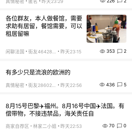
226
2
真情秘密
匿名
昨天23:29
各位群友，本人做餐馆，需要
求助有居留，餐馆需要，可以
租居留嘛
353
2
闲聊法国
街友46428878
昨天23:15
有多少只是流浪的欧洲的
436
5
真情秘密
街友28602925
昨天22:56
8月15号巴黎✈️福州。8月16号中国✈️法国。有
偿带物，不接违禁品，海关责任自
70
0
商家自荐区
林家二小姐
昨天22:53