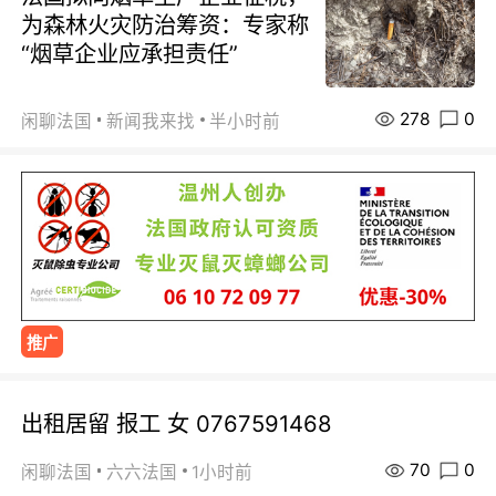
为森林火灾防治筹资：专家称
“烟草企业应承担责任”
278
0
闲聊法国
新闻我来找
半小时前
推广
出租居留 报工 女 0767591468
70
0
闲聊法国
六六法国
1小时前