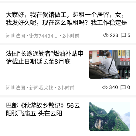
大家好，我在餐馆做工，想租一个居留，女，
我发好久呢，现在这么难租吗？我工作稳定是
223
5
闲聊法国
街友74434350
2小时前
法国“长途通勤者”燃油补贴申
请截止日期延长至8月底
340
0
闲聊法国
新闻我来找
2小时前
巴郞《秋游故乡散记》56云
阳张飞庙五 头在云阳