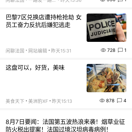
闲聊法国
一路发一路发
昨天15:36
巴黎7区兑换店遭持枪抢劫 女
员工奋力反抗后嫌犯逃走
728
1
闲聊法国
网站编辑
昨天15:31
这盘可以，好货，美味
878
4
美食天下
美洲豹XF
昨天15:13
8月7日要闻：法国第五波热浪来袭！烟草业征
防火税出提案！法国过境汉坦病毒病例！