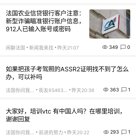
法国农业信贷银行客户注意：
新型诈骗瞄准银行账户信息，
912人已输入账号或密码
349
0
闲聊法国
新闻我来找
昨天21:07
如果把孩子考驾照的ASSR2证明找不到了怎么
办，可以补吗
363
1
法国你问我答
街友65463281
昨天20:36
大家好，培训vtc 有中国人吗？在哪里培训，
谢谢回复
293
1
法国你问我答
前进的努力
昨天20:22