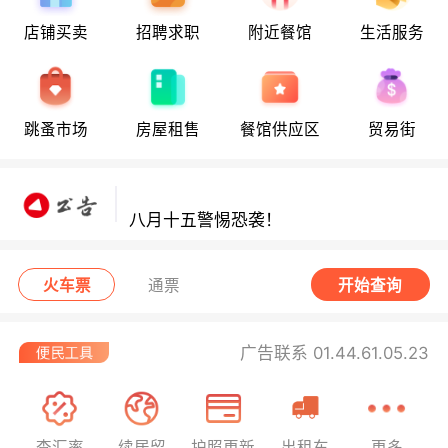
店铺买卖
招聘求职
附近餐馆
生活服务
八月十五警惕恐袭！
跳蚤市场
房屋租售
餐馆供应区
贸易街
八月十五警惕恐袭！
八月十五警惕恐袭！
火车票
通票
开始查询
广告联系 01.44.61.05.23
查汇率
续居留
护照更新
出租车
更多