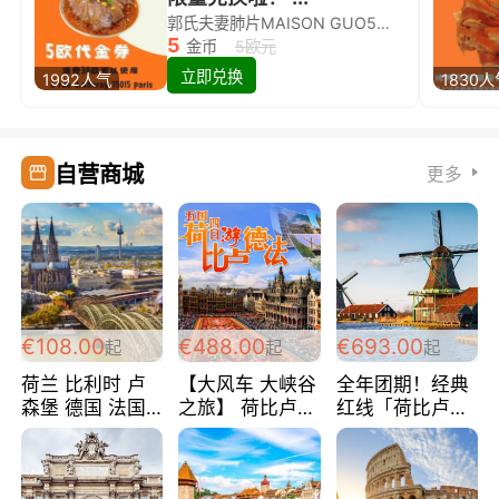
郭氏夫妻肺片MAISON GUO5欧代金券限量兑换啦！
5
金币
5欧元
立即兑换
1992人气
1830
自营商城
更多
€108.00
€488.00
€693.00
起
起
起
荷兰 比利时 卢
【大风车 大峡谷
全年团期！经典
森堡 德国 法国
之旅】 荷比卢德
红线「荷比卢德
超爽玩遍西欧 循
法 巴黎上下 经
法」七天循环 五
环线 全程四星宾
典五国四日游
国 仅售99欧/人/
馆 108欧/人/天
488欧/人
天！巴黎上下！