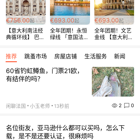
包拼房~
€756.00
€693.00
€693.00
起
起
起
【意大利南法经
全年团期！永恒
全年团期！文艺
典循环线】 巴黎
绿线 「意国法
金线 【意大利一
上下 所有日期铁
南」巴黎上下 去
地】 循环7日游
发！ 全程四星级
意大利 南法 99
全程693欧/人起
推荐
跳蚤市场
房屋店铺
生活服务
新闻
宾馆 108欧/天起
欧/天起 ~包拼房
每周铁发！
全程756欧/位
60省钓虹鳟鱼，门票21欧，
有结伴的吗？
2
0
闲聊法国
小玉老师
13秒前
名位街友，亚马逊什么都可以买吗，怎么下
载，是不是还要认证，很麻烦吗