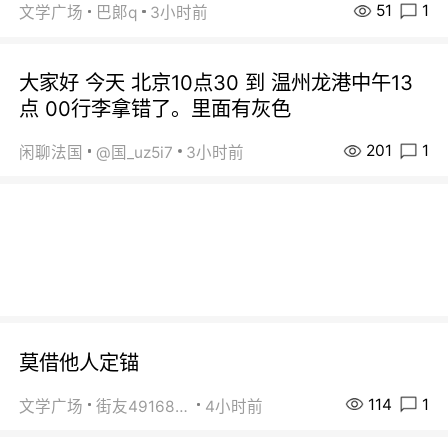
51
1
文学广场
巴郞q
3小时前
大家好 今天 北京10点30 到 温州龙港中午13
点 00行李拿错了。里面有灰色
201
1
闲聊法国
@国_uz5i7
3小时前
莫借他人定锚
114
1
文学广场
街友49168527
4小时前