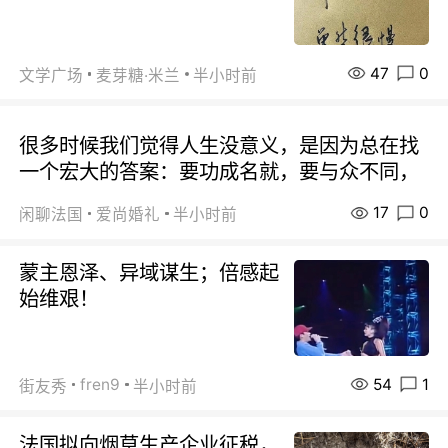
47
0
文学广场
麦芽糖·米兰
半小时前
很多时候我们觉得人生没意义，是因为总在找
一个宏大的答案：要功成名就，要与众不同，
17
0
闲聊法国
爱尚婚礼
半小时前
蒙主恩泽、异域谋生；倍感起
始维艰！
54
1
fren9
街友秀
半小时前
法国拟向烟草生产企业征税，