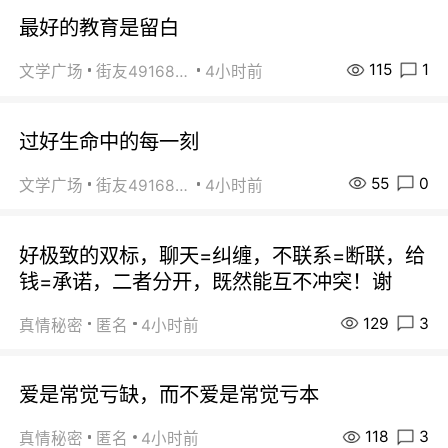
最好的教育是留白
115
1
文学广场
街友49168527
4小时前
过好生命中的每一刻
55
0
文学广场
街友49168527
4小时前
好极致的双标，聊天=纠缠，不联系=断联，给
钱=承诺，二者分开，既然能互不冲突！谢
129
3
真情秘密
匿名
4小时前
爱是常觉亏缺，而不爱是常觉亏本
118
3
真情秘密
匿名
4小时前