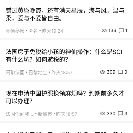
错过黄昏晚霞，还有满天星辰，海与风，温与
柔，爱与不爱皆自由。
136
1
真情秘密
匿名
昨天19:24
法国房子免税给小孩的神仙操作：什么是SCI
有什么坑？如何避税的？
309
0
闲聊法国
巴黎地宝
昨天18:57
现在申请中国护照换领麻烦吗？到期前多久才
可以办理？
330
3
法国你问我答
新城市
昨天18:57