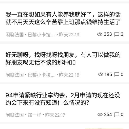
我一直在想如果有人能养我就好了，这样的话
就不用天天这么辛苦靠上班那点钱维持生活了
353
3
闲聊法国
巴黎小卡拉咪
昨天22:19
好无聊呀，找呀找呀找朋友，有人可以做我的
好朋友吗无话不谈的那种😮‍💨
185
0
闲聊法国
巴黎小卡拉咪
昨天22:18
94申请紧缺行业拿约会，2月申请的现在还没
约会下来有没有知道什么情况的？
254
0
闲聊法国
都一样
昨天22:17