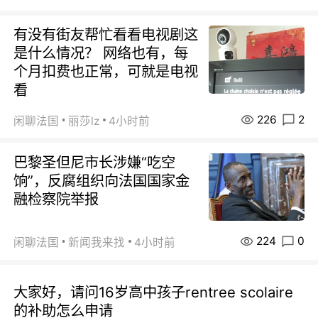
有没有街友帮忙看看电视剧这
是什么情况？ 网络也有，每
个月扣费也正常，可就是电视
看
226
2
闲聊法国
丽莎lz
4小时前
巴黎圣但尼市长涉嫌“吃空
饷”，反腐组织向法国国家金
融检察院举报
224
0
闲聊法国
新闻我来找
4小时前
大家好，请问16岁高中孩子rentree scolaire
的补助怎么申请