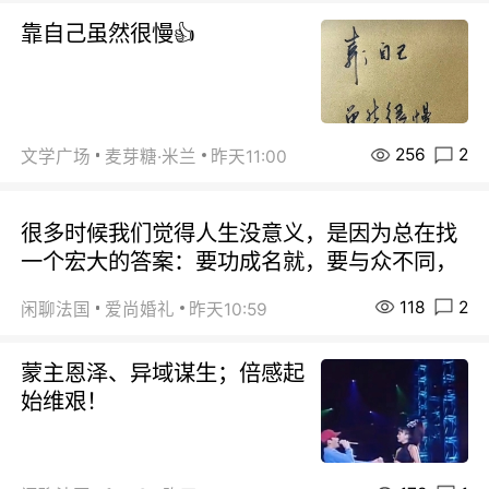
靠自己虽然很慢👍
256
2
文学广场
麦芽糖·米兰
昨天11:00
很多时候我们觉得人生没意义，是因为总在找
一个宏大的答案：要功成名就，要与众不同，
118
2
闲聊法国
爱尚婚礼
昨天10:59
蒙主恩泽、异域谋生；倍感起
始维艰！