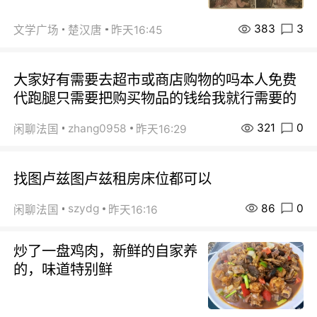
383
3
文学广场
楚汉唐
昨天16:45
大家好有需要去超市或商店购物的吗本人免费
代跑腿只需要把购买物品的钱给我就行需要的
321
0
zhang0958
闲聊法国
昨天16:29
找图卢兹图卢兹租房床位都可以
86
0
szydg
闲聊法国
昨天16:16
炒了一盘鸡肉，新鲜的自家养
的，味道特别鲜