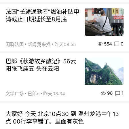
法国“长途通勤者”燃油补贴申
请截止日期延长至8月底
554
0
闲聊法国
新闻我来找
昨天08:55
巴郞《秋游故乡散记》56云
阳张飞庙五 头在云阳
98
1
文学广场
巴郞q
昨天08:34
大家好 今天 北京10点30 到 温州龙港中午13
点 00行李拿错了。里面有灰色