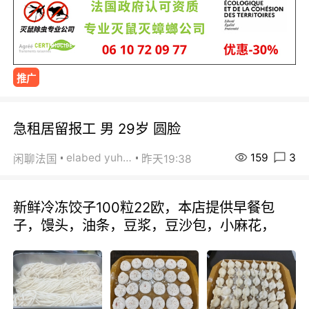
推广
急租居留报工 男 29岁 圆脸
159
3
elabed yuhua
闲聊法国
昨天19:38
新鲜冷冻饺子100粒22欧，本店提供早餐包
子，馒头，油条，豆浆，豆沙包，小麻花，