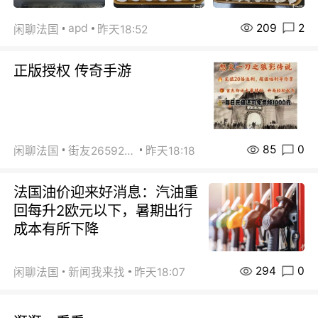
209
2
apd
闲聊法国
昨天18:52
正版授权 传奇手游
85
0
闲聊法国
街友26592800
昨天18:18
法国油价迎来好消息：汽油重
回每升2欧元以下，暑期出行
成本有所下降
294
0
闲聊法国
新闻我来找
昨天18:07