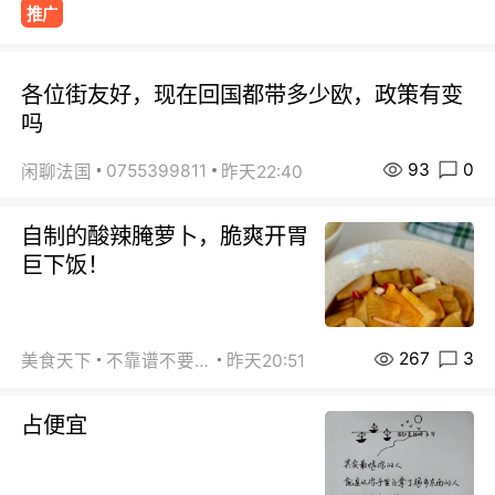
推广
各位街友好，现在回国都带多少欧，政策有变
吗
93
0
0755399811
闲聊法国
昨天22:40
自制的酸辣腌萝卜，脆爽开胃
巨下饭！
267
3
美食天下
不靠谱不要联系
昨天20:51
占便宜