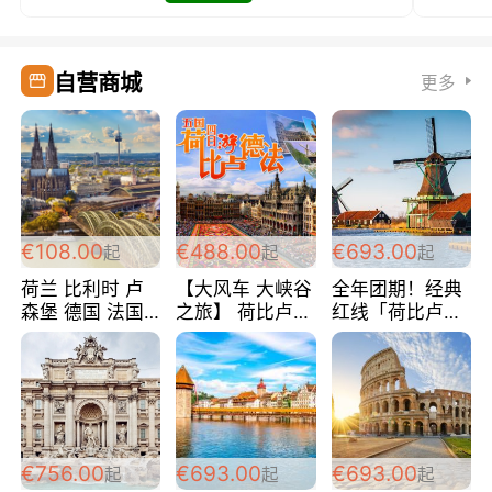
自营商城
更多
€108.00
€488.00
€693.00
起
起
起
荷兰 比利时 卢
【大风车 大峡谷
全年团期！经典
森堡 德国 法国
之旅】 荷比卢德
红线「荷比卢德
超爽玩遍西欧 循
法 巴黎上下 经
法」七天循环 五
环线 全程四星宾
典五国四日游
国 仅售99欧/人/
馆 108欧/人/天
488欧/人
天！巴黎上下！
包拼房~
€756.00
€693.00
€693.00
起
起
起