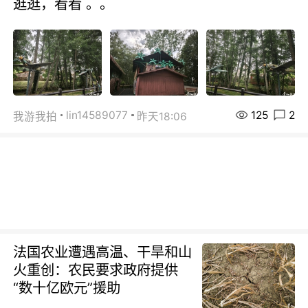
逛逛，看看 。。
125
2
lin14589077
我游我拍
昨天18:06
法国农业遭遇高温、干旱和山
火重创：农民要求政府提供
“数十亿欧元”援助