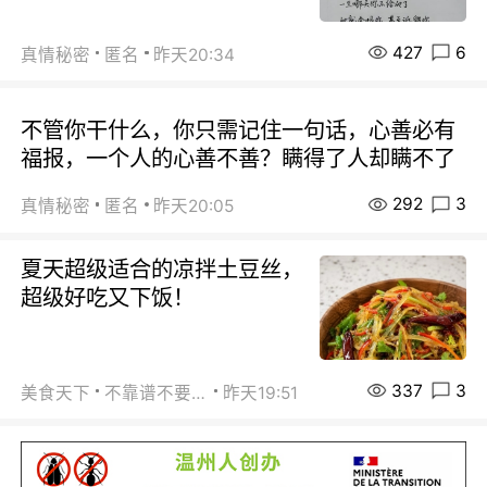
427
6
真情秘密
匿名
昨天20:34
不管你干什么，你只需记住一句话，心善必有
福报，一个人的心善不善？瞒得了人却瞒不了
292
3
真情秘密
匿名
昨天20:05
夏天超级适合的凉拌土豆丝，
超级好吃又下饭！
337
3
美食天下
不靠谱不要联系
昨天19:51