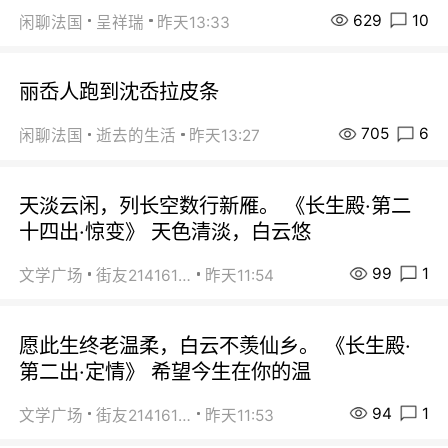
629
10
闲聊法国
呈祥瑞
昨天13:33
丽岙人跑到沈岙拉皮条
705
6
闲聊法国
逝去的生活
昨天13:27
天淡云闲，列长空数行新雁。 《长生殿·第二
十四出·惊变》 天色清淡，白云悠
99
1
文学广场
街友21416156
昨天11:54
愿此生终老温柔，白云不羡仙乡。 《长生殿·
第二出·定情》 希望今生在你的温
94
1
文学广场
街友21416156
昨天11:53