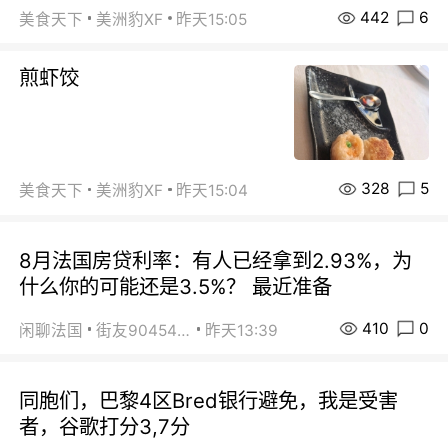
442
6
美食天下
美洲豹XF
昨天15:05
煎虾饺
328
5
美食天下
美洲豹XF
昨天15:04
8月法国房贷利率：有人已经拿到2.93%，为
什么你的可能还是3.5%？ 最近准备
410
0
闲聊法国
街友90454511
昨天13:39
同胞们，巴黎4区Bred银行避免，我是受害
者，谷歌打分3,7分