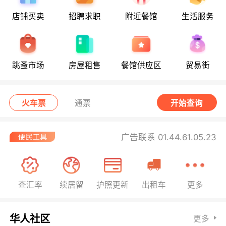
店铺买卖
招聘求职
附近餐馆
生活服务
跳蚤市场
房屋租售
餐馆供应区
贸易街
火车票
通票
开始查询
广告联系 01.44.61.05.23
查汇率
续居留
护照更新
出租车
更多
华人社区
更多