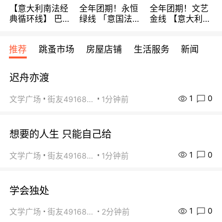
【意大利南法经
全年团期！永恒
全年团期！文艺
典循环线】 巴黎
绿线 「意国法
金线 【意大利一
上下 所有日期铁
南」巴黎上下 去
地】 循环7日游
发！ 全程四星级
意大利 南法 99
全程693欧/人起
推荐
跳蚤市场
房屋店铺
生活服务
新闻
宾馆 108欧/天起
欧/天起 ~包拼房
每周铁发！
全程756欧/位
迟舟亦渡
1
0
文学广场
街友49168527
1分钟前
想要的人生 只能自己给
1
0
文学广场
街友49168527
1分钟前
学会独处
1
0
文学广场
街友49168527
2分钟前