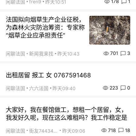
178
1
fren9
闲聊法国
昨天10:51
法国拟向烟草生产企业征税，
为森林火灾防治筹资：专家称
“烟草企业应承担责任”
701
3
闲聊法国
新闻我来找
昨天10:43
出租居留 报工 女 0767591468
223
0
闲聊法国
六六法国
昨天09:40
大家好，我在餐馆做工，想租一个居留，女，
我发好久呢，现在这么难租吗？我工作稳定是
718
18
闲聊法国
街友74434350
昨天09:06