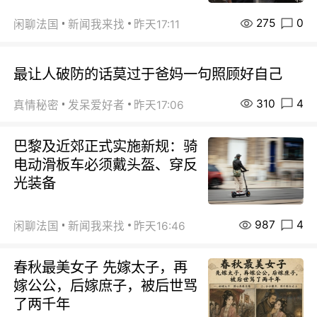
275
0
闲聊法国
新闻我来找
昨天17:11
最让人破防的话莫过于爸妈一句照顾好自己
310
4
真情秘密
发呆爱好者
昨天17:06
巴黎及近郊正式实施新规：骑
电动滑板车必须戴头盔、穿反
光装备
987
4
闲聊法国
新闻我来找
昨天16:46
春秋最美女子 先嫁太子，再
嫁公公，后嫁庶子，被后世骂
了两千年