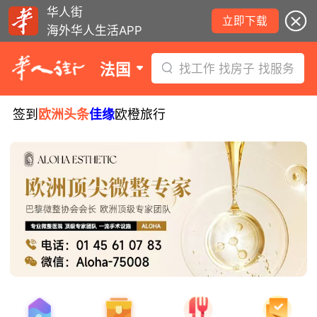
华人街
立即下载
海外华人生活APP
法国
找工作 找房子 找服务
签到
欧洲头条
佳缘
欧橙旅行