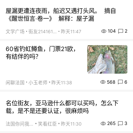
屋漏更遭连夜雨，船迟又遇打头风。 摘自
《醒世恒言·卷一》 解释：屋子漏
104
2
文学广场
街友21416156
昨天11:47
60省钓虹鳟鱼，门票21欧，
有结伴的吗？
568
6
闲聊法国
小玉老师
昨天11:38
名位街友，亚马逊什么都可以买吗，怎么下
载，是不是还要认证，很麻烦吗
265
3
法国你问我答
笑看红臣
昨天11:30