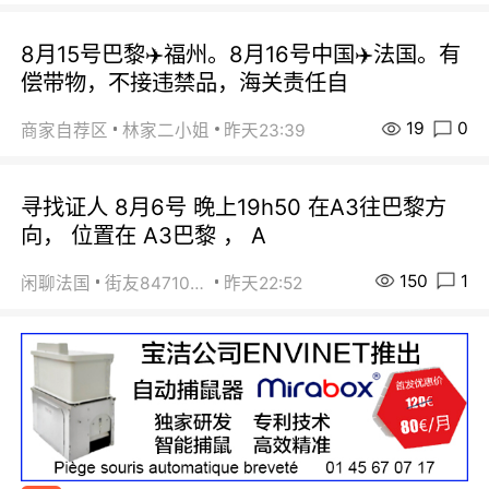
8月15号巴黎✈️福州。8月16号中国✈️法国。有
偿带物，不接违禁品，海关责任自
19
0
商家自荐区
林家二小姐
昨天23:39
寻找证人 8月6号 晚上19h50 在A3往巴黎方
向， 位置在 A3巴黎 ， A
150
1
闲聊法国
街友84710671
昨天22:52