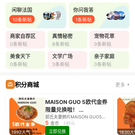
闲聊法国
你问我答
10条新帖
1条新帖
商家自荐区
真情秘密
宠物花草
0条新帖
8条新帖
0条新帖
美食天下
文学广场
亲子家庭
0条新帖
3条新帖
0条新帖
积分商城
更多
MAISON GUO 5欧代金券
限量兑换啦！ ...
郭氏夫妻肺片MAISON GUO5欧代金券限量兑换啦！
5
金币
5欧元
立即兑换
1992人气
1830