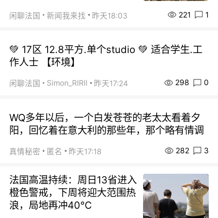
221
1
闲聊法国
新闻我来找
昨天18:03
💚 17区 12.8平方.单个studio 💚 适合学生.工
作人士 【环境】
298
0
Simon_RIRIl
闲聊法国
昨天17:24
WQ多年以后，一个白发苍苍的老太太看着夕
阳，回忆着在意大利的那些年，那个略有情调
282
3
真情秘密
匿名
昨天17:18
法国高温持续：周日13省进入
橙色警戒，下周将迎大范围热
浪，局地再冲40℃