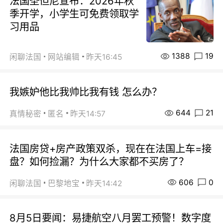
法国圣但尼宣布：2026年秋
季开学，小学生可免费领取学
习用品
1388
19
闲聊法国
网站编辑
昨天16:45
我嫉妒他比我帅比我有钱 怎么办？
644
21
真情秘密
匿名
昨天14:57
法国房贷+房产政策双杀，现在在法国上车=接
盘？如何捡漏？为什么大家都不买房了？
606
0
闲聊法国
巴黎地宝
昨天14:42
8月5日要闻：易捷航空八月罢工预警！数字度