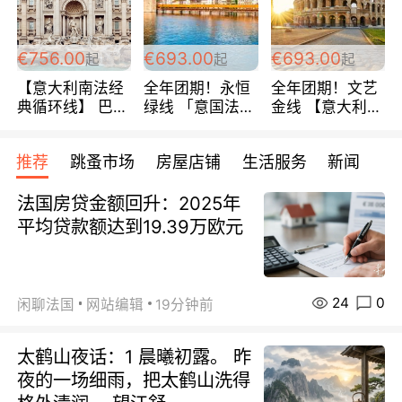
包拼房~
€756.00
€693.00
€693.00
起
起
起
【意大利南法经
全年团期！永恒
全年团期！文艺
典循环线】 巴黎
绿线 「意国法
金线 【意大利一
上下 所有日期铁
南」巴黎上下 去
地】 循环7日游
发！ 全程四星级
意大利 南法 99
全程693欧/人起
推荐
跳蚤市场
房屋店铺
生活服务
新闻
宾馆 108欧/天起
欧/天起 ~包拼房
每周铁发！
全程756欧/位
法国房贷金额回升：2025年
平均贷款额达到19.39万欧元
24
0
闲聊法国
网站编辑
19分钟前
太鹤山夜话：1 晨曦初露。 昨
夜的一场细雨，把太鹤山洗得