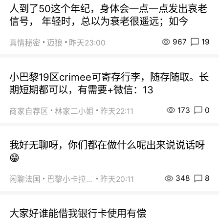
人到了50这个年纪，身体会一点一点发出哀老
信号， 年轻时，总以为衰老很遥远；如今
967
19
真情秘密
迈狼
昨天23:00
小巴黎19区crimee可寄存行李，随存随取。长
期短期都可以，有需要+微信：13
173
0
商家自荐区
林家二小姐
昨天22:11
我好无聊呀，你们都在做什么呢出来说说话呀
😁
348
8
闲聊法国
巴黎小卡拉咪
昨天20:11
大家好谁能借我银行卡使用有偿