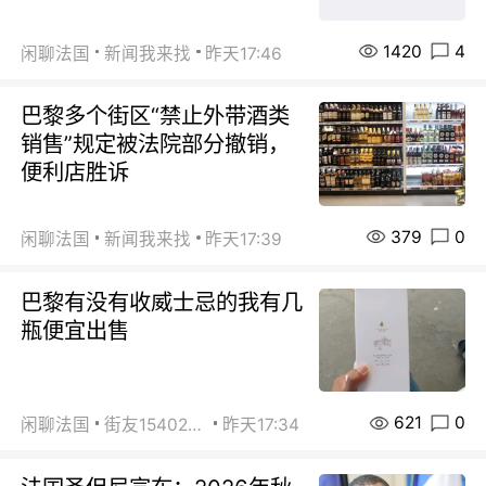
1420
4
闲聊法国
新闻我来找
昨天17:46
巴黎多个街区“禁止外带酒类
销售”规定被法院部分撤销，
便利店胜诉
379
0
闲聊法国
新闻我来找
昨天17:39
巴黎有没有收威士忌的我有几
瓶便宜出售
621
0
闲聊法国
街友15402223
昨天17:34