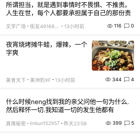
所谓担当，就是遇到事情时不畏惧、不推责。
人生在世，每个人都要承担属于自己的那份责
116
0
文学广场
街友49168527
13小时前
夜宵烧烤摊牛蛙，爆辣，一个
字爽
344
4
美食天下
美洲豹XF
13小时前
什么时候neng找到我的亲父问他一句为什么.
然后释怀一切.我知道一切的发生他都有
399
5
linkun152957
真情秘密
昨天23:58