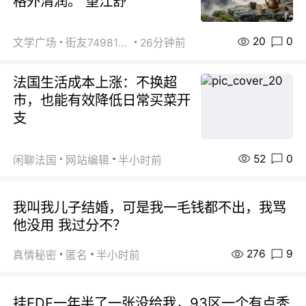
格外清润。 望江舒
20
0
文学广场
街友74981146
26分钟前
法国生活成本上涨：不换超
市，也能有效降低日常买菜开
支
52
0
闲聊法国
网站编辑
半小时前
我叫我儿子结婚，可是我一毛钱都不出，我骂
他没用 我过分不？
276
9
真情秘密
匿名
半小时前
挂EDF一年半了一张没给我，93区一个有点秃