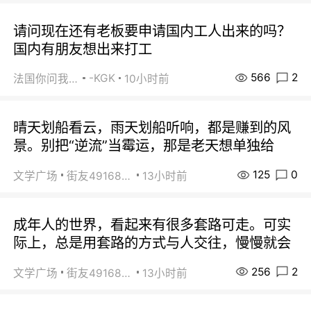
请问现在还有老板要申请国内工人出来的吗？
国内有朋友想出来打工
566
2
-KGK
法国你问我答
10小时前
晴天划船看云，雨天划船听响，都是赚到的风
景。别把“逆流”当霉运，那是老天想单独给
125
0
文学广场
街友49168527
13小时前
成年人的世界，看起来有很多套路可走。可实
际上，总是用套路的方式与人交往，慢慢就会
256
2
文学广场
街友49168527
13小时前