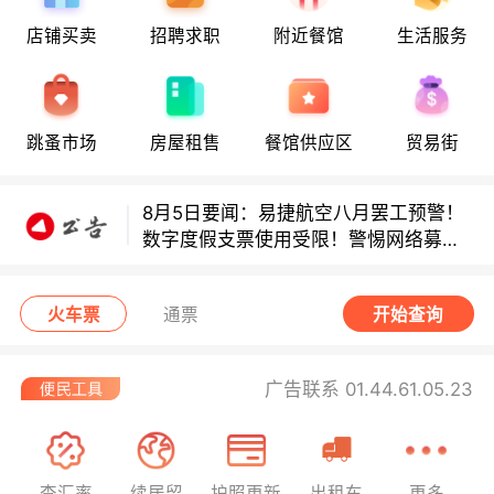
店铺买卖
招聘求职
附近餐馆
生活服务
8月6日要闻：法国医学实习名额大增！
跳蚤市场
房屋租售
餐馆供应区
贸易街
地铁8号线部分关闭！宠物店违规罚款出
炉！
8月5日要闻：易捷航空八月罢工预警！
数字度假支票使用受限！警惕网络募捐
骗局！
巴黎地铁音乐家海选启动！
火车票
通票
开始查询
8月6日要闻：法国医学实习名额大增！
地铁8号线部分关闭！宠物店违规罚款出
广告联系 01.44.61.05.23
炉！
8月5日要闻：易捷航空八月罢工预警！
数字度假支票使用受限！警惕网络募捐
骗局！
查汇率
续居留
护照更新
出租车
更多