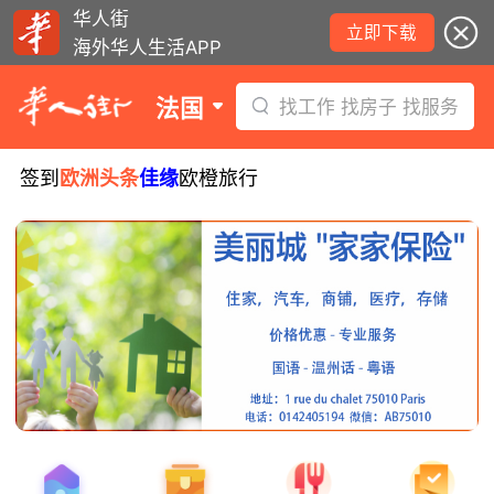
华人街
立即下载
海外华人生活APP
法国
找工作 找房子 找服务
签到
欧洲头条
佳缘
欧橙旅行