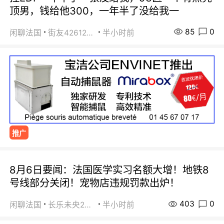
顶男，钱给他300，一年半了没给我一
85
0
闲聊法国
街友42612092
半小时前
推广
8月6日要闻：法国医学实习名额大增！地铁8
号线部分关闭！宠物店违规罚款出炉！
403
0
闲聊法国
长乐未央2015
半小时前