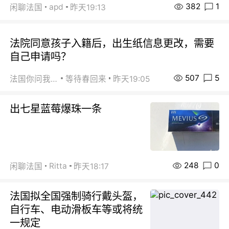
382
1
apd
闲聊法国
昨天19:13
法院同意孩子入籍后，出生纸信息更改，需要
自己申请吗？
507
5
法国你问我答
等待春回来
昨天19:05
出七星蓝莓爆珠一条
248
0
Ritta
闲聊法国
昨天18:17
法国拟全国强制骑行戴头盔，
自行车、电动滑板车等或将统
一规定