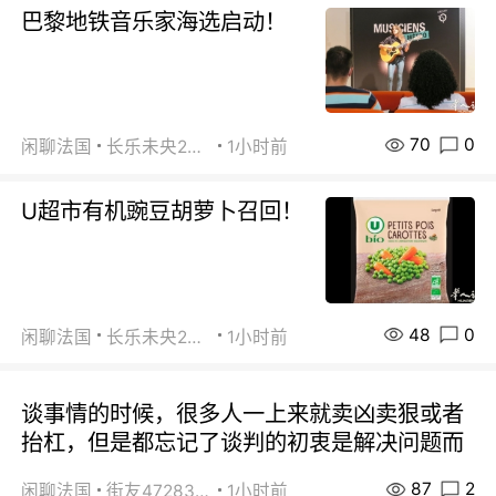
巴黎地铁音乐家海选启动！
70
0
闲聊法国
长乐未央2015
1小时前
U超市有机豌豆胡萝卜召回！
48
0
闲聊法国
长乐未央2015
1小时前
谈事情的时候，很多人一上来就卖凶卖狠或者
抬杠，但是都忘记了谈判的初衷是解决问题而
87
2
闲聊法国
街友472838572
1小时前