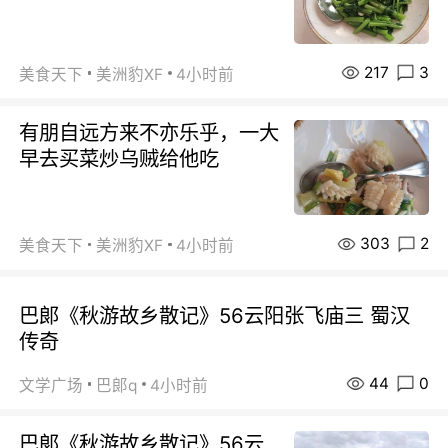
217
3
美食天下
美洲豹XF
4小时前
有朋自远方来不亦乐乎，一大
早去买菜炒乌贼给他吃
303
2
美食天下
美洲豹XF
4小时前
巴郞《秋游故乡散记》56云阳张飞庙三 蜀汉
传奇
44
0
文学广场
巴郞q
4小时前
巴郞《秋游故乡散记》56云