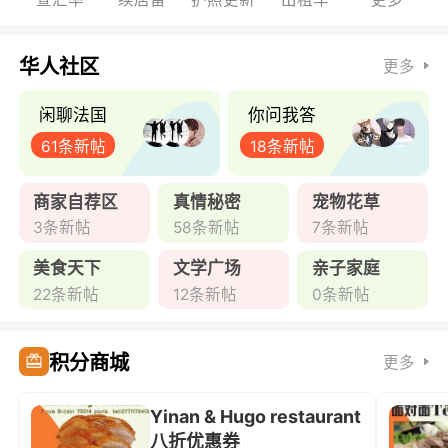
华人社区
更多
闲聊法国
你问我答
61条新帖
18条新帖
商家自荐区
真情秘密
宠物花草
3条新帖
58条新帖
7条新帖
美食天下
文学广场
亲子家庭
22条新帖
12条新帖
0条新帖
积分商城
更多
Yinan & Hugo restaurant
八折优惠券