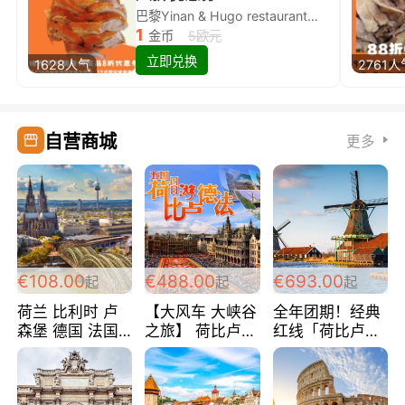
巴黎Yinan & Hugo restaurant除简餐类全场8折
1
金币
5欧元
立即兑换
1628人气
2761人
自营商城
更多
€108.00
€488.00
€693.00
起
起
起
荷兰 比利时 卢
【大风车 大峡谷
全年团期！经典
森堡 德国 法国
之旅】 荷比卢德
红线「荷比卢德
超爽玩遍西欧 循
法 巴黎上下 经
法」七天循环 五
环线 全程四星宾
典五国四日游
国 仅售99欧/人/
馆 108欧/人/天
488欧/人
天！巴黎上下！