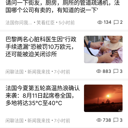
请问一下街友，厨房，厕所的管道疏通机，法
国哪个公司有卖的，有知道的说一下′
134
2
法国你问我答
笑看红臣
5小时前
巴黎两名心脏科医生因“行政
手续遗漏”恐被罚10万欧元，
还可能被迫关闭诊所
883
3
闲聊法国
新闻我来找
7小时前
法国今夏第五轮高温热浪确认
来袭：8月11日起席卷全国，
多地将达35℃至40℃
738
3
闲聊法国
新闻我来找
7小时前