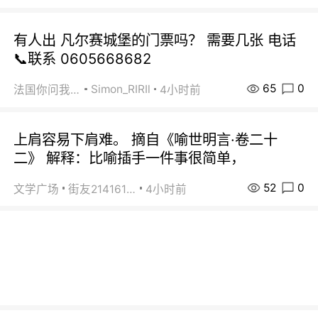
有人出 凡尔赛城堡的门票吗？ 需要几张 电话
📞联系 0605668682
65
0
Simon_RIRIl
法国你问我答
4小时前
上肩容易下肩难。 摘自《喻世明言·卷二十
二》 解释：比喻插手一件事很简单，
52
0
文学广场
街友21416156
4小时前