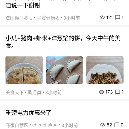
道说一下谢谢
121
1
法国你问我答
平安健康@
3小时前
小瓜+猪肉+虾米+洋葱馅的饼，今天中午的美
食。
173
1
美食天下
凤还巢
3小时前
重磅电力优惠来了
62
0
chengjiakoo
商家自荐区
3小时前