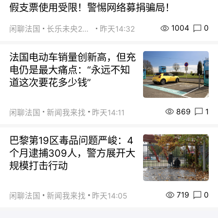
假支票使用受限！警惕网络募捐骗局！
1004
0
闲聊法国
长乐未央2015
昨天14:32
法国电动车销量创新高，但充
电仍是最大痛点：“永远不知
道这次要花多少钱”
869
1
闲聊法国
新闻我来找
昨天14:11
巴黎第19区毒品问题严峻：4
个月逮捕309人，警方展开大
规模打击行动
719
0
闲聊法国
新闻我来找
昨天14:05