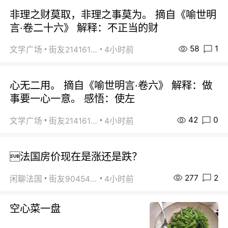
非理之财莫取，非理之事莫为。 摘自《喻世明
言·卷二十六》 解释：不正当的财
58
1
文学广场
街友21416156
4小时前
心无二用。 摘自《喻世明言·卷六》 解释：做
事要一心一意。 感悟：使左
42
0
文学广场
街友21416156
4小时前
法国房价现在是涨还是跌？
277
2
闲聊法国
街友90454511
4小时前
空心菜一盘