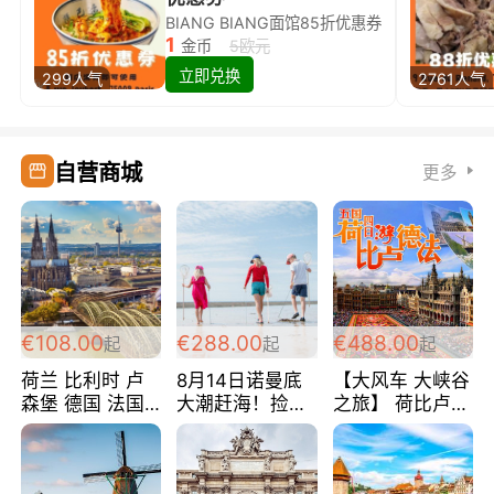
BIANG BIANG面馆85折优惠券
1
金币
5欧元
立即兑换
299人气
2761人气
自营商城
更多
€108.00
€288.00
€488.00
起
起
起
荷兰 比利时 卢
8月14日诺曼底
【大风车 大峡谷
森堡 德国 法国
大潮赶海！捡海
之旅】 荷比卢德
超爽玩遍西欧 循
鲜！轻轻松松海
法 巴黎上下 经
环线 全程四星宾
边爽玩三日游
典五国四日游
馆 108欧/人/天
288欧/人
488欧/人