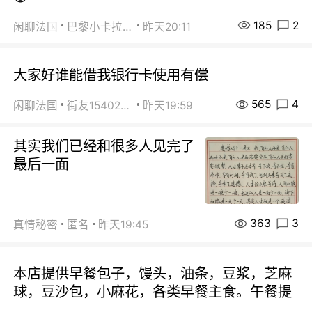
185
2
闲聊法国
巴黎小卡拉咪
昨天20:11
大家好谁能借我银行卡使用有偿
565
4
闲聊法国
街友15402223
昨天19:59
其实我们已经和很多人见完了
最后一面
363
3
真情秘密
匿名
昨天19:45
本店提供早餐包子，馒头，油条，豆浆，芝麻
球，豆沙包，小麻花，各类早餐主食。午餐提