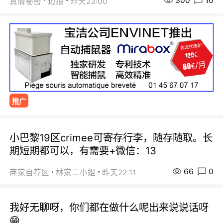
300
10
真情秘密
迈狼
昨天23:00
推广
小巴黎19区crimee可寄存行李，随存随取。长
期短期都可以，有需要+微信：13
66
0
商家自荐区
林家二小姐
昨天22:11
我好无聊呀，你们都在做什么呢出来说说话呀
😁