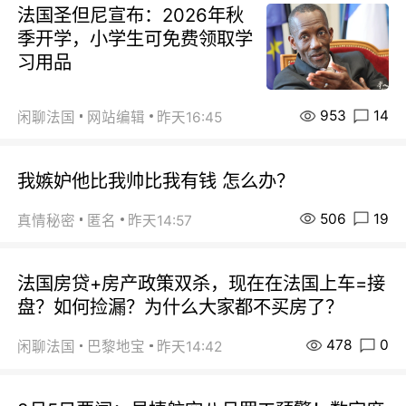
法国圣但尼宣布：2026年秋
季开学，小学生可免费领取学
习用品
953
14
闲聊法国
网站编辑
昨天16:45
我嫉妒他比我帅比我有钱 怎么办？
506
19
真情秘密
匿名
昨天14:57
法国房贷+房产政策双杀，现在在法国上车=接
盘？如何捡漏？为什么大家都不买房了？
478
0
闲聊法国
巴黎地宝
昨天14:42