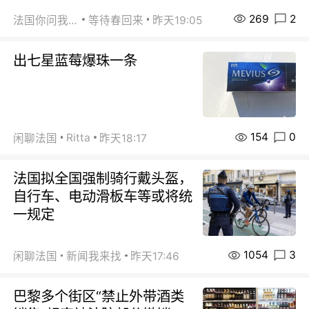
269
2
法国你问我答
等待春回来
昨天19:05
出七星蓝莓爆珠一条
154
0
Ritta
闲聊法国
昨天18:17
法国拟全国强制骑行戴头盔，
自行车、电动滑板车等或将统
一规定
1054
3
闲聊法国
新闻我来找
昨天17:46
巴黎多个街区“禁止外带酒类