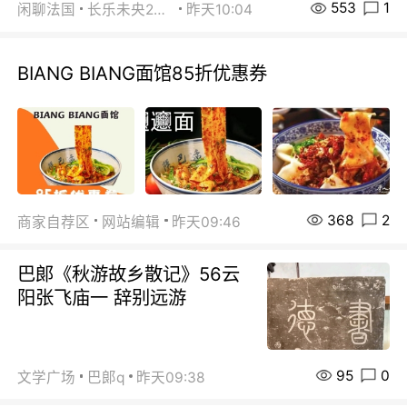
553
1
闲聊法国
长乐未央2015
昨天10:04
BIANG BIANG面馆85折优惠券
368
2
商家自荐区
网站编辑
昨天09:46
巴郞《秋游故乡散记》56云
阳张飞庙一 辞别远游
95
0
文学广场
巴郞q
昨天09:38