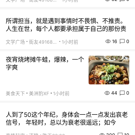
所谓担当，就是遇到事情时不畏惧、不推责。
人生在世，每个人都要承担属于自己的那份责
16
0
文学广场
街友49168527
1小时前
夜宵烧烤摊牛蛙，爆辣，一个
字爽
44
0
美食天下
美洲豹XF
1小时前
人到了50这个年纪，身体会一点一点发出哀老
信号， 年轻时，总以为衰老很遥远；如今