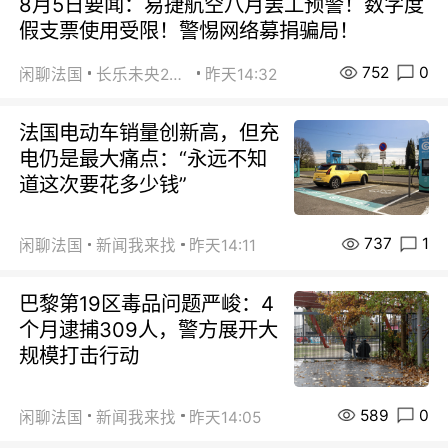
8月5日要闻：易捷航空八月罢工预警！数字度
假支票使用受限！警惕网络募捐骗局！
752
0
闲聊法国
长乐未央2015
昨天14:32
法国电动车销量创新高，但充
电仍是最大痛点：“永远不知
道这次要花多少钱”
737
1
闲聊法国
新闻我来找
昨天14:11
巴黎第19区毒品问题严峻：4
个月逮捕309人，警方展开大
规模打击行动
589
0
闲聊法国
新闻我来找
昨天14:05