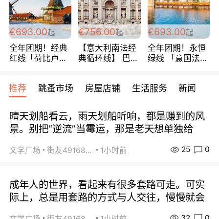
€693.00
€756.00
€693.00
起
起
起
全年团期！经典
【意大利南法经
全年团期！永恒
红线「荷比卢德
典循环线】 巴黎
绿线 「意国法
法」七天循环 五
上下 所有日期铁
南」巴黎上下 去
国 仅售99欧/人/
发！ 全程四星级
意大利 南法 99
推荐
跳蚤市场
房屋店铺
生活服务
新闻
天！巴黎上下！
宾馆 108欧/天起
欧/天起 ~包拼房
包拼房~
全程756欧/位
晴天划船看云，雨天划船听响，都是赚到的风
景。别把“逆流”当霉运，那是老天想单独给
25
0
文学广场
街友49168527
1小时前
成年人的世界，看起来有很多套路可走。可实
际上，总是用套路的方式与人交往，慢慢就会
32
0
文学广场
街友49168527
1小时前