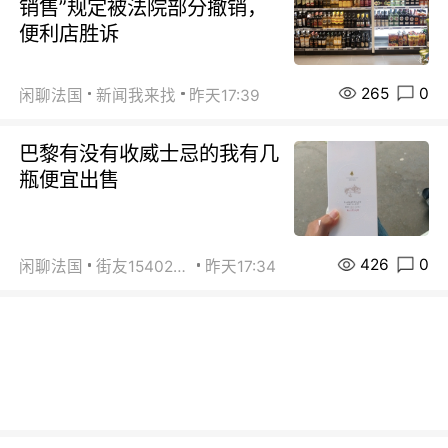
销售”规定被法院部分撤销，
便利店胜诉
265
0
闲聊法国
新闻我来找
昨天17:39
巴黎有没有收威士忌的我有几
瓶便宜出售
426
0
闲聊法国
街友15402223
昨天17:34