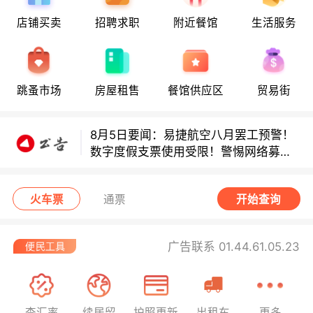
店铺买卖
招聘求职
附近餐馆
生活服务
多款避孕套因安全缺陷召回！
多款避孕套因安全缺陷召回！
跳蚤市场
房屋租售
餐馆供应区
贸易街
8月5日要闻：易捷航空八月罢工预警！
数字度假支票使用受限！警惕网络募捐
骗局！
无栏杆收费站逃费将重罚！
火车票
通票
开始查询
广告联系 01.44.61.05.23
查汇率
续居留
护照更新
出租车
更多