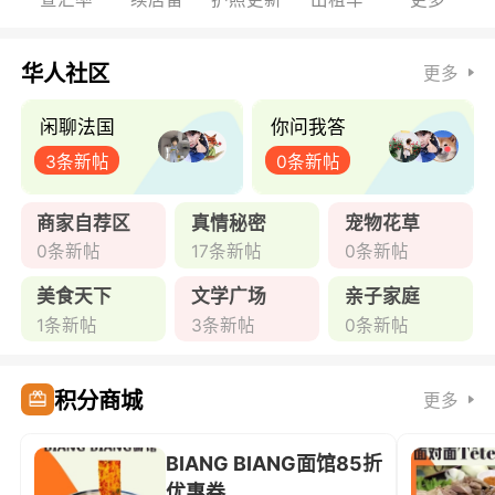
华人社区
更多
闲聊法国
你问我答
3条新帖
0条新帖
商家自荐区
真情秘密
宠物花草
0条新帖
17条新帖
0条新帖
美食天下
文学广场
亲子家庭
1条新帖
3条新帖
0条新帖
积分商城
更多
BIANG BIANG面馆85折
优惠券