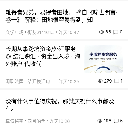
难得者兄弟，易得者田地。 摘自《喻世明言·
卷十》 解释：田地很容易得到，知
86
0
文学广场
街友21416156
昨天10:47
长期从事跨境资金/外汇服务
💱 结汇购汇 · 资金出入境 · 海
外账户 代收代
279
1
闲聊法国
结汇换汇电汇
昨天10:35
没有什么事值得庆祝，那就庆祝什么事都没
有。
196
5
真情秘密
四月的鱼
昨天10:26