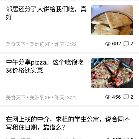
邻居还分了大饼给我们吃，真
好
692
2
美食天下
美洲豹XF
昨天13:22
中午分享pizza。这个吃饱吃
爽价格还实惠
456
2
美食天下
美洲豹XF
昨天13:21
在网上找的中介，求租的学生公寓，说合同不
写租住日期，靠谱么？