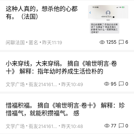
这种人真的，想杀他的心都
有。（法国）
1255
6
闲聊法国
匿名
昨天11:19
小来穿线，大来穿绢。 摘自《喻世明言·卷
十》 解释：指年幼时养成生活俭朴的
95
0
文学广场
街友21416156
昨天10:49
惜福积福。 摘自《喻世明言·卷十》 解释：珍
惜福气，就能积攒福气。 感
77
0
文学广场
街友21416156
昨天10:48