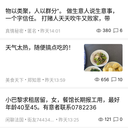
物以类聚，人以群分”。 做生意人说生意事，
一个字信任。 打赌人天天吹牛又败家，带
380
6
真情秘密
匿名
昨天14:01
天气太热，随便搞点吃的！
656
10
美食天下
郑知恩
昨天13:59
小巴黎求租居留，女，餐馆长期报工用，最好
年龄40至45。有意者联系0782236
121
0
闲聊法国
街友74434350
昨天13:25