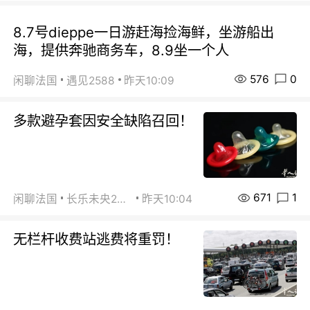
8.7号dieppe一日游赶海捡海鲜，坐游船出
海，提供奔驰商务车，8.9坐一个人
576
0
闲聊法国
遇见2588
昨天10:09
多款避孕套因安全缺陷召回！
671
1
闲聊法国
长乐未央2015
昨天10:04
无栏杆收费站逃费将重罚！