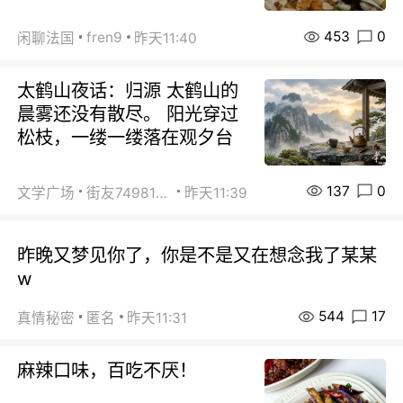
453
0
fren9
闲聊法国
昨天11:40
太鹤山夜话：归源 太鹤山的
晨雾还没有散尽。 阳光穿过
松枝，一缕一缕落在观夕台
137
0
文学广场
街友74981146
昨天11:39
昨晚又梦见你了，你是不是又在想念我了某某
w
544
17
真情秘密
匿名
昨天11:31
麻辣口味，百吃不厌！