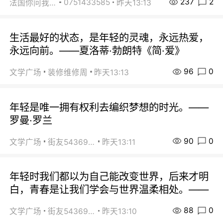
237
2
0751433585
法国你问我答
昨天13:13
生活最好的状态，是年轻的灵魂，永远热爱，
永远向前。——夏洛蒂·勃朗特《简·爱》
96
0
文学广场
装修维修周
昨天13:13
年轻是唯一拥有权利去编织梦想的时光。——
罗曼·罗兰
90
0
文学广场
街友54369822
昨天13:11
年轻时我们都以为自己能改变世界，后来才明
白，青春是让我们学会与世界温柔相处。——
88
0
文学广场
街友54369822
昨天13:10