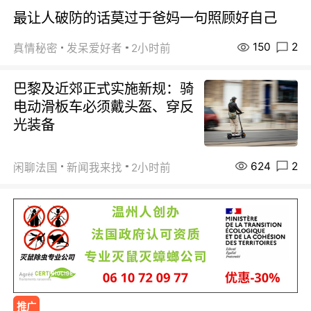
最让人破防的话莫过于爸妈一句照顾好自己
150
2
真情秘密
发呆爱好者
2小时前
巴黎及近郊正式实施新规：骑
电动滑板车必须戴头盔、穿反
光装备
624
2
闲聊法国
新闻我来找
2小时前
推广