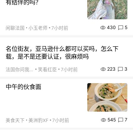
有结伴的吗？
430
5
闲聊法国
小玉老师
7小时前
名位街友，亚马逊什么都可以买吗，怎么下
载，是不是还要认证，很麻烦吗
223
3
法国你问我答
笑看红臣
7小时前
中午的伙食面
545
7
美食天下
美洲豹XF
7小时前