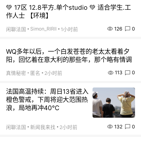
💚 17区 12.8平方.单个studio 💚 适合学生.工
作人士 【环境】
126
0
Simon_RIRIl
闲聊法国
1小时前
WQ多年以后，一个白发苍苍的老太太看着夕
阳，回忆着在意大利的那些年，那个略有情调
113
0
真情秘密
匿名
2小时前
法国高温持续：周日13省进入
橙色警戒，下周将迎大范围热
浪，局地再冲40℃
132
0
闲聊法国
新闻我来找
2小时前