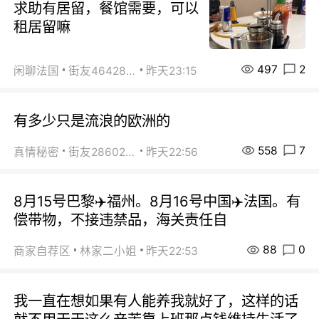
求助有居留，餐馆需要，可以
租居留嘛
497
2
闲聊法国
街友46428878
昨天23:15
有多少只是流浪的欧洲的
558
7
真情秘密
街友28602925
昨天22:56
8月15号巴黎✈️福州。8月16号中国✈️法国。有
偿带物，不接违禁品，海关责任自
88
0
商家自荐区
林家二小姐
昨天22:53
我一直在想如果有人能养我就好了，这样的话