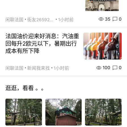
35
0
闲聊法国
街友26592800
1小时前
法国油价迎来好消息：汽油重
回每升2欧元以下，暑期出行
成本有所下降
100
0
闲聊法国
新闻我来找
1小时前
逛逛，看看 。。