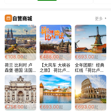
自营商城
更多
€108.00
€488.00
€693.00
起
起
起
荷兰 比利时 卢
【大风车 大峡谷
全年团期！经典
森堡 德国 法国
之旅】 荷比卢德
红线「荷比卢德
超爽玩遍西欧 循
法 巴黎上下 经
法」七天循环 五
环线 全程四星宾
典五国四日游
国 仅售99欧/人/
馆 108欧/人/天
488欧/人
天！巴黎上下！
包拼房~
€756.00
€693.00
€693.00
起
起
起