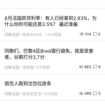
8月法国房贷利率：有人已经拿到2.93%，为
什么你的可能还是3.5%？ 最近准备
314
0
闲聊法国
街友90454511
5小时前
同胞们，巴黎4区Bred银行避免，我是受害
者，谷歌打分3,7分
483
9
闲聊法国
呈祥瑞
5小时前
丽岙人跑到沈岙拉皮条
489
5
闲聊法国
逝去的生活
5小时前