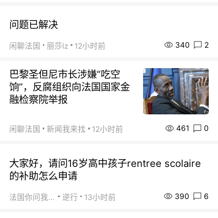
问题已解决
340
2
闲聊法国
丽莎lz
12小时前
巴黎圣但尼市长涉嫌“吃空
饷”，反腐组织向法国国家金
融检察院举报
461
0
闲聊法国
新闻我来找
12小时前
大家好，请问16岁高中孩子rentree scolaire
的补助怎么申请
390
6
法国你问我答
逆行
13小时前