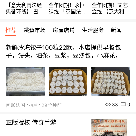
【意大利南法经
全年团期！永恒
全年团期！文艺
典循环线】 巴黎
绿线 「意国法
金线 【意大利一
上下 所有日期铁
南」巴黎上下 去
地】 循环7日游
发！ 全程四星级
意大利 南法 99
全程693欧/人起
推荐
跳蚤市场
房屋店铺
生活服务
新闻
宾馆 108欧/天起
欧/天起 ~包拼房
每周铁发！
全程756欧/位
新鲜冷冻饺子100粒22欧，本店提供早餐包
子，馒头，油条，豆浆，豆沙包，小麻花，
33
0
apd
闲聊法国
29分钟前
正版授权 传奇手游