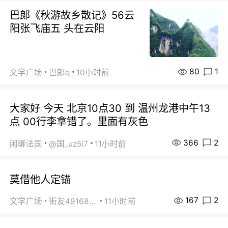
巴郞《秋游故乡散记》56云
阳张飞庙五 头在云阳
80
1
文学广场
巴郞q
10小时前
大家好 今天 北京10点30 到 温州龙港中午13
点 00行李拿错了。里面有灰色
366
2
闲聊法国
@国_uz5i7
11小时前
莫借他人定锚
167
2
文学广场
街友49168527
11小时前