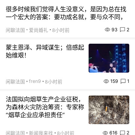
很多时候我们觉得人生没意义，是因为总在找
一个宏大的答案：要功成名就，要与众不同，
93
2
闲聊法国
爱尚婚礼
8小时前
蒙主恩泽、异域谋生；倍感起
始维艰！
159
1
fren9
闲聊法国
8小时前
法国拟向烟草生产企业征税，
为森林火灾防治筹资：专家称
“烟草企业应承担责任”
616
2
闲聊法国
新闻我来找
8小时前