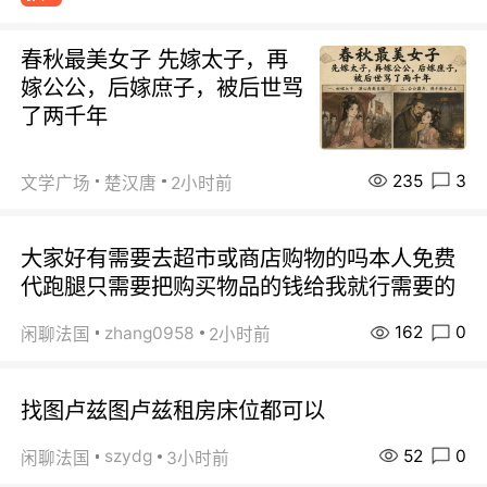
春秋最美女子 先嫁太子，再
嫁公公，后嫁庶子，被后世骂
了两千年
235
3
文学广场
楚汉唐
2小时前
大家好有需要去超市或商店购物的吗本人免费
代跑腿只需要把购买物品的钱给我就行需要的
162
0
zhang0958
闲聊法国
2小时前
找图卢兹图卢兹租房床位都可以
52
0
szydg
闲聊法国
3小时前