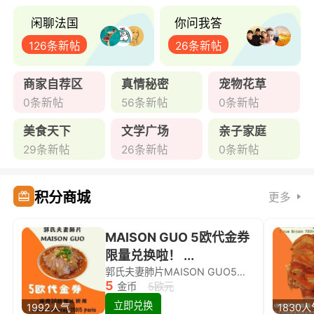
闲聊法国
你问我答
126条新帖
26条新帖
商家自荐区
真情秘密
宠物花草
0条新帖
56条新帖
0条新帖
美食天下
文学广场
亲子家庭
29条新帖
26条新帖
0条新帖
积分商城
更多
MAISON GUO 5欧代金券
限量兑换啦！ ...
郭氏夫妻肺片MAISON GUO5欧代金券限量兑换啦！
5
金币
5欧元
立即兑换
1992人气
1830