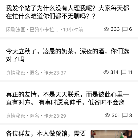
我发个帖子为什么没有人理我呢？大家每天都
在忙什么难道你们都不无聊吗？？
333
6
闲聊法国
巴黎小卡拉咪
19小时前
今天立秋了，凌晨的奶茶，深夜的酒，你们选
对了吗
314
11
真情秘密
匿名
昨天23:37
真正的友情，不是天天联系，而是彼此心里一
直有对方。 有事时愿意伸手，低谷时不会离
301
3
真情秘密
匿名
昨天23:29
各位群友，本人做餐馆，需要