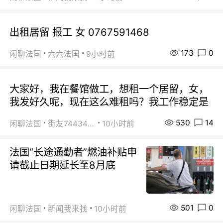
出租居留 报工 女 0767591468
173
0
闲聊法国
六六法国
9小时前
大家好，我在餐馆做工，想租一个居留，女，
我发好久呢，现在这么难租吗？我工作稳定是
530
14
闲聊法国
街友74434350
10小时前
法国“长途通勤者”燃油补贴申
请截止日期延长至8月底
501
0
闲聊法国
新闻我来找
10小时前