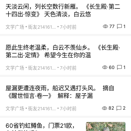
天淡云闲，列长空数行新雁。 《长生殿·第二
十四出·惊变》 天色清淡，白云悠
77
1
文学广场
街友21416156
7小时前
愿此生终老温柔，白云不羡仙乡。 《长生殿·
第二出·定情》 希望今生在你的温
60
1
文学广场
街友21416156
7小时前
屋漏更遭连夜雨，船迟又遇打头风。 摘自
《醒世恒言·卷一》 解释：屋子漏
82
2
文学广场
街友21416156
7小时前
60省钓虹鳟鱼，门票21欧，