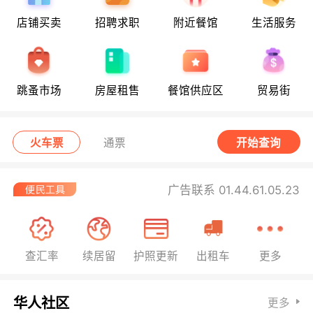
店铺买卖
招聘求职
附近餐馆
生活服务
跳蚤市场
房屋租售
餐馆供应区
贸易街
火车票
通票
开始查询
广告联系 01.44.61.05.23
查汇率
续居留
护照更新
出租车
更多
华人社区
更多