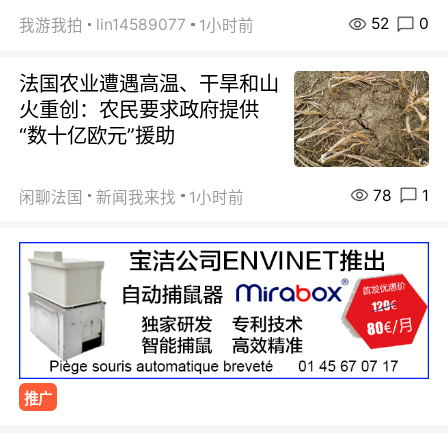
52
0
lin14589077
我游我拍
1小时前
法国农业遭遇高温、干旱和山
火重创：农民要求政府提供
“数十亿欧元”援助
78
1
闲聊法国
新闻我来找
1小时前
推广