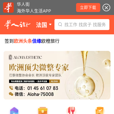
华人街
立即下载
海外华人生活APP
法国
找工作 找房子 找服务
签到
欧洲头条
佳缘
欧橙旅行