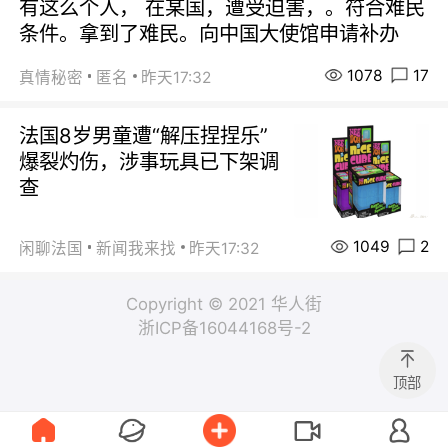
有这么个人， 在某国，遭受迫害，。符合难民
条件。拿到了难民。向中国大使馆申请补办
1078
17
真情秘密
匿名
昨天17:32
法国8岁男童遭“解压捏捏乐”
爆裂灼伤，涉事玩具已下架调
查
1049
2
闲聊法国
新闻我来找
昨天17:32
Copyright © 2021 华人街
浙ICP备16044168号-2
顶部