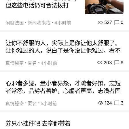
但这些电话仍可合法拨打
527
0
闲聊法国
新闻我来找
4小时前
让你不舒服的人，实际上是你让他太舒服了。
让你难过的人，说白了是你没让他难过。看不
203
9
真情秘密
匿名
4小时前
心邪者多疑，量小者易怒，才疏者好辩，志短
者常怨，品劣者善妒，心虚者声高，志浅者固
124
3
真情秘密
匿名
5小时前
养只小挂件吧 去拿都带着