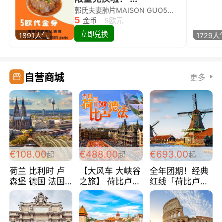
郭氏夫妻肺片MAISON GUO5欧代金券限量兑换啦！
5
金币
5欧元
立即兑换
1891人气
1729人
自营商城
更多
€108.00
€488.00
€693.00
起
起
起
荷兰 比利时 卢
【大风车 大峡谷
全年团期！经典
森堡 德国 法国
之旅】 荷比卢德
红线「荷比卢德
超爽玩遍西欧 循
法 巴黎上下 经
法」七天循环 五
环线 全程四星宾
典五国四日游
国 仅售99欧/人/
馆 108欧/人/天
488欧/人
天！巴黎上下！