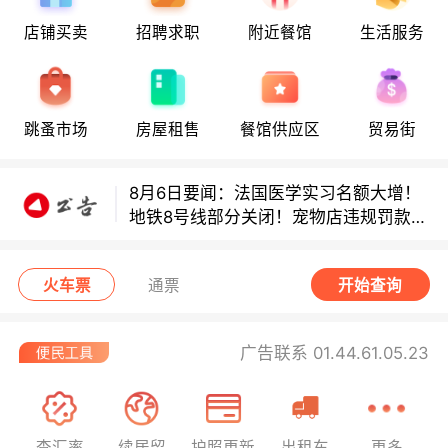
店铺买卖
招聘求职
附近餐馆
生活服务
8月6日要闻：法国医学实习名额大增！
地铁8号线部分关闭！宠物店违规罚款出
炉！
巴黎地铁音乐家海选启动！
跳蚤市场
房屋租售
餐馆供应区
贸易街
8月6日要闻：法国医学实习名额大增！
地铁8号线部分关闭！宠物店违规罚款出
炉！
巴黎地铁音乐家海选启动！
火车票
通票
开始查询
广告联系 01.44.61.05.23
查汇率
续居留
护照更新
出租车
更多