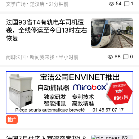
54
1
文学广场
楚汉唐
21分钟前
法国93省T4有轨电车司机遭
袭，全线停运至今日13时左右
恢复
68
0
闲聊法国
新闻我来找
半小时前
推广
法国7月住宅入室盗窃案超1.8