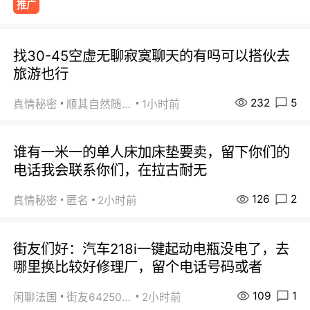
推广
找30-45空虚无聊寂寞聊天的有吗可以搭伙去
旅游也行
232
5
真情秘密
顺其自然随缘
1小时前
谁有一米一的单人床加床垫要卖，留下你们的
电话我会联系你们，在拉古耐无
126
2
真情秘密
匿名
2小时前
街友们好：汽车218i一键起动电瓶没电了，去
哪里换比较好修理厂，留个电话号码或者
109
1
闲聊法国
街友64250024
2小时前