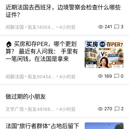
近期法国去西班牙，边境警察会检查什么哪些
证件？
241
3
闲聊法国
街友14004820
4小时前
🏠 买房和存PER，哪个更划
算？ 最近有人问我： 手里有
一笔闲钱，在法国是拿来
189
0
闲聊法国
街友90454511
4小时前
做过期的小朋友
270
2
文学广场
街友49168527
4小时前
法国“旅行者群体”占地后留下