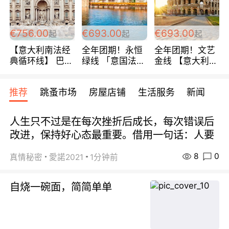
包拼房~
€756.00
€693.00
€693.00
起
起
起
【意大利南法经
全年团期！永恒
全年团期！文艺
典循环线】 巴黎
绿线 「意国法
金线 【意大利一
上下 所有日期铁
南」巴黎上下 去
地】 循环7日游
发！ 全程四星级
意大利 南法 99
全程693欧/人起
推荐
跳蚤市场
房屋店铺
生活服务
新闻
宾馆 108欧/天起
欧/天起 ~包拼房
每周铁发！
全程756欧/位
人生只不过是在每次挫折后成长，每次错误后
改进，保持好心态最重要。借用一句话：人要
8
0
真情秘密
愛諾2021
1分钟前
自烧一碗面，简简单单