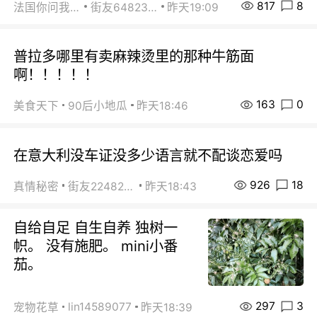
817
8
法国你问我答
街友64823891
昨天19:09
普拉多哪里有卖麻辣烫里的那种牛筋面
啊！！！！！
163
0
美食天下
90后小地瓜
昨天18:46
在意大利没车证没多少语言就不配谈恋爱吗
926
18
真情秘密
街友22482465
昨天18:43
自给自足 自生自养 独树一
帜。 没有施肥。 mini小番
茄。
297
3
lin14589077
宠物花草
昨天18:39