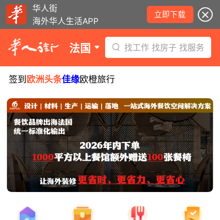
华人街
立即下载
海外华人生活APP
法国
找工作 找房子 找服务
签到
欧洲头条
佳缘
欧橙旅行