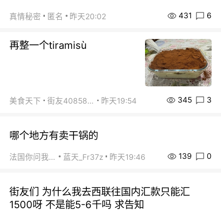
431
6
真情秘密
匿名
昨天20:02
再整一个tiramisù
345
3
美食天下
街友40858442
昨天19:54
哪个地方有卖干锅的
139
0
法国你问我答
蓝天_Fr37z
昨天19:46
街友们 为什么我去西联往国内汇款只能汇
1500呀 不是能5-6千吗 求告知