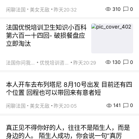
310
0
闲聊法国
美女无敌
昨天20:32
法国优悦培训卫生知识小百科
第六百一十四回- 破损餐盘应
立即淘汰
130
0
法国你问我答
优悦培训咨询
昨天20:29
本人开车去布列塔尼 8月10号出发 目前还有四
个位置 回程也可以带回来有意者短
141
0
闲聊法国
美女无敌
昨天20:05
真正见不得你好的人，往往不是陌生人，而是
身边的人。 陌生人成功，你会说一句“真厉