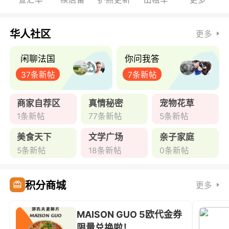
华人社区
更多
闲聊法国
你问我答
37条新帖
7条新帖
商家自荐区
真情秘密
宠物花草
1条新帖
77条新帖
5条新帖
美食天下
文学广场
亲子家庭
5条新帖
18条新帖
0条新帖
积分商城
更多
MAISON GUO 5欧代金券
限量兑换啦！ ...