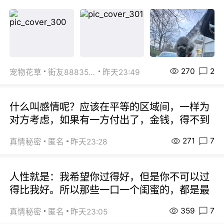
270
2
宠物花草
街友88835518
昨天23:49
什么叫感情呢？应该在平等的区域间，一样为
对方考虑，如果有一方付出了，金钱，得不到
271
7
真情秘密
匿名
昨天23:28
人性就是：我希望你过得好，但是你不可以过
得比我好。所以那些一口一个闺蜜的，都是最
359
7
真情秘密
匿名
昨天23:05