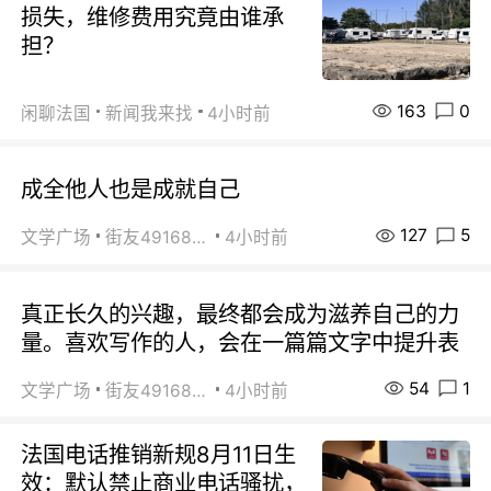
损失，维修费用究竟由谁承
担？
163
0
闲聊法国
新闻我来找
4小时前
成全他人也是成就自己
127
5
文学广场
街友49168527
4小时前
真正长久的兴趣，最终都会成为滋养自己的力
量。喜欢写作的人，会在一篇篇文字中提升表
54
1
文学广场
街友49168527
4小时前
法国电话推销新规8月11日生
效：默认禁止商业电话骚扰，