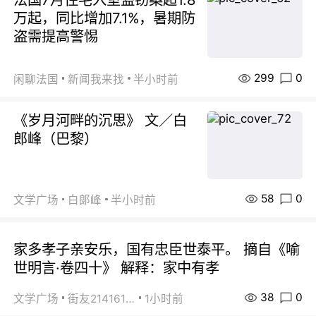
万起，同比增加7.1%，暑期防
盗需提高警惕
299
0
闲聊法国
新闻我来找
半小时前
《岁月河畔的沉思》 文／白
郎峰（巴黎）
58
0
文学广场
白郞峰
半小时前
家多孝子亲安乐，国有忠臣世泰平。 摘自《喻
世明言·卷四十》 解释：家中有孝
38
0
文学广场
街友21416156
1小时前