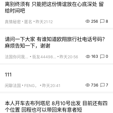
离别终须有 只能把这份情谊放在心底深处 留
给时间吧
256
8
真情秘密
匿名
昨天21:12
请问一下大家 有谁知道欧翔旅行社电话号码？
麻烦告知一下，谢谢
163
0
法国你问我答
街友44498484
昨天20:56
111
736
7
闲聊法国
FENG，
昨天20:41
本人开车去布列塔尼 8月10号出发 目前还有四
个位置 回程也可以带回来有意者短