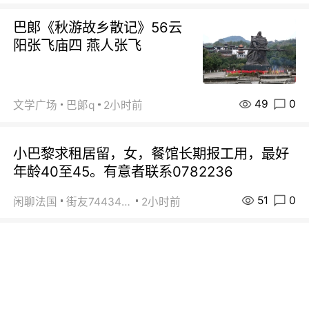
巴郞《秋游故乡散记》56云
阳张飞庙四 燕人张飞
49
0
文学广场
巴郞q
2小时前
小巴黎求租居留，女，餐馆长期报工用，最好
年龄40至45。有意者联系0782236
51
0
闲聊法国
街友74434350
2小时前