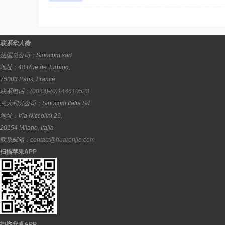
联系华人街
法国总公司：
Sinocom sarl
地址：
48 Rue de Turbigo,
75003
Paris
,
France
联系电话：
(0033)-(0)144610523
意大利分公司：
Sinocom Italia Srl
地址：
Via Niccolini 29,
20154
Milano
,
Italia
联系邮箱：
contact@huarenjie.com
扫描苹果APP
扫描安卓APP