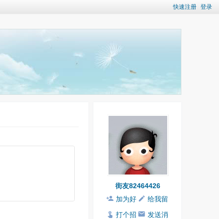
快速注册
登录
街友82464426
加为好
给我留
友
言
打个招
发送消