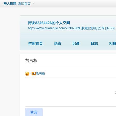
华人街网
返回首页
街友82464426的个人空间
https://www.huarenjie.com/?1302589
[收藏]
[复制]
[分享]
[RSS]
空间首页
动态
记录
日志
相
留言板
涂鸦板
留言