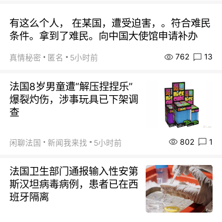
有这么个人， 在某国，遭受迫害，。符合难民
条件。拿到了难民。向中国大使馆申请补办
762
13
真情秘密
匿名
5小时前
法国8岁男童遭“解压捏捏乐”
爆裂灼伤，涉事玩具已下架调
查
802
1
闲聊法国
新闻我来找
5小时前
法国卫生部门通报输入性安第
斯汉坦病毒病例，患者已在西
班牙隔离