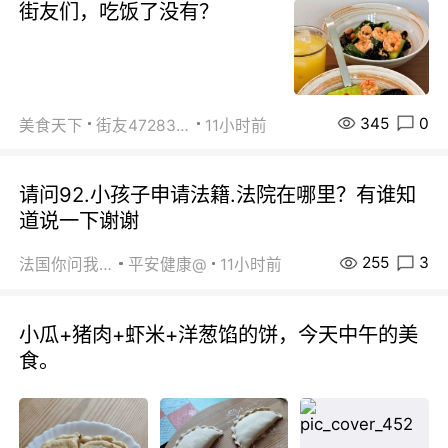
街友们，吃饭了没有？
345
0
美食天下
街友472838572
11小时前
请问92.小孩子申请法籍.法院在哪里？有谁知
道说一下谢谢
255
3
法国你问我答
平安健康@
11小时前
小瓜+猪肉+虾米+洋葱馅的饼，今天中午的美
食。