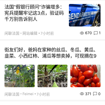
法国“假银行顾问”诈骗增多：
宪兵提醒牢记这3点，验证码
千万别告诉别人
670
1
闲聊法国
网站编辑
7小时前
街友们好，爸妈在家种的丝瓜、冬瓜、黄瓜、
韭菜、小西红柿、浦瓜等想卖掉，可现摘在9
371
0
Feimei
闲聊法国
7小时前