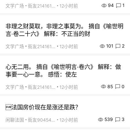
94
1
文学广场
街友21416156
12小时前
非理之财莫取，非理之事莫为。 摘自《喻世明
言·卷二十六》 解释：不正当的财
101
2
文学广场
街友21416156
12小时前
心无二用。 摘自《喻世明言·卷六》 解释：做
事要一心一意。 感悟：使左
85
0
文学广场
街友21416156
12小时前
法国房价现在是涨还是跌？
539
3
闲聊法国
街友90454511
12小时前