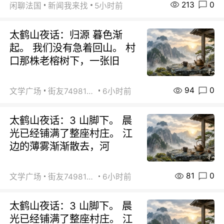
213
0
闲聊法国
新闻我来找
5小时前
太鹤山夜话：归源 暮色渐
起。 我们没有急着回山。 村
口那株老榕树下，一张旧
94
0
文学广场
街友74981146
6小时前
太鹤山夜话：3 山脚下。 晨
光已经铺满了整座村庄。 江
边的薄雾渐渐散去，河
81
0
文学广场
街友74981146
6小时前
太鹤山夜话：3 山脚下。 晨
光已经铺满了整座村庄。 江