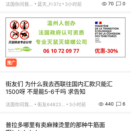
70
0
法国你问我答
蓝天_Fr37z
3小时前
推广
街友们 为什么我去西联往国内汇款只能汇
1500呀 不是能5-6千吗 求告知
440
6
法国你问我答
街友64823891
3小时前
普拉多哪里有卖麻辣烫里的那种牛筋面