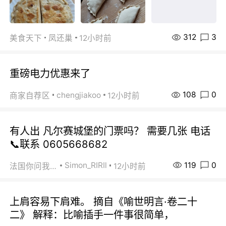
312
3
美食天下
凤还巢
12小时前
重磅电力优惠来了
108
0
chengjiakoo
商家自荐区
12小时前
有人出 凡尔赛城堡的门票吗？ 需要几张 电话
📞联系 0605668682
119
0
Simon_RIRIl
法国你问我答
12小时前
上肩容易下肩难。 摘自《喻世明言·卷二十
二》 解释：比喻插手一件事很简单，