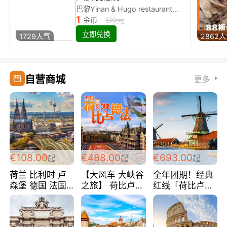
巴黎Yinan & Hugo restaurant除简餐类全场8折
1
金币
5欧元
立即兑换
1729人气
2862
自营商城
更多
€108.00
€488.00
€693.00
起
起
起
荷兰 比利时 卢
【大风车 大峡谷
全年团期！经典
森堡 德国 法国
之旅】 荷比卢德
红线「荷比卢德
超爽玩遍西欧 循
法 巴黎上下 经
法」七天循环 五
环线 全程四星宾
典五国四日游
国 仅售99欧/人/
馆 108欧/人/天
488欧/人
天！巴黎上下！