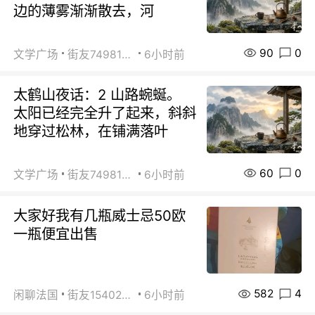
边的薄雾渐渐散去，河
90
0
文学广场
街友74981146
6小时前
太鹤山夜话：2 山路蜿蜒。
太阳已经完全升了起来，斜斜
地穿过松林，在铺满落叶
60
0
文学广场
街友74981146
6小时前
大家好我有几瓶威士忌50欧
一瓶便宜出售
582
4
闲聊法国
街友15402223
6小时前