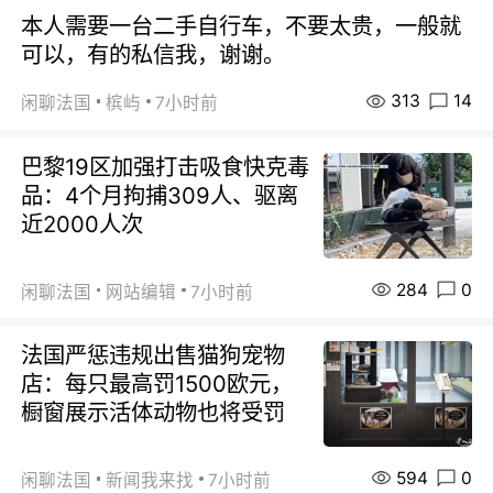
本人需要一台二手自行车，不要太贵，一般就
可以，有的私信我，谢谢。
313
14
闲聊法国
槟屿
7小时前
巴黎19区加强打击吸食快克毒
品：4个月拘捕309人、驱离
近2000人次
284
0
闲聊法国
网站编辑
7小时前
法国严惩违规出售猫狗宠物
店：每只最高罚1500欧元，
橱窗展示活体动物也将受罚
594
0
闲聊法国
新闻我来找
7小时前