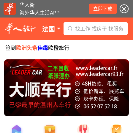
华人街
立即下载
海外华人生活APP
法国
找工作 找房子 找服务
签到
欧洲头条
佳缘
欧橙旅行