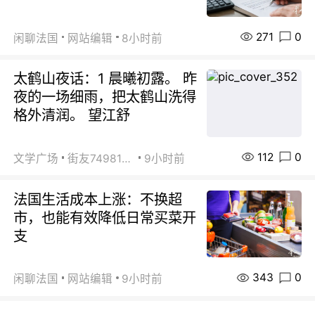
271
0
闲聊法国
网站编辑
8小时前
太鹤山夜话：1 晨曦初露。 昨
夜的一场细雨，把太鹤山洗得
格外清润。 望江舒
112
0
文学广场
街友74981146
9小时前
法国生活成本上涨：不换超
市，也能有效降低日常买菜开
支
343
0
闲聊法国
网站编辑
9小时前