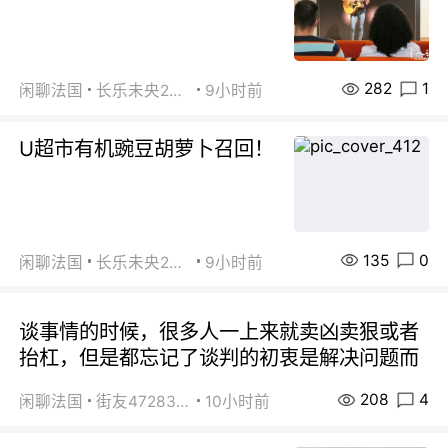
282
1
闲聊法国
长乐未央2015
9小时前
U超市有机豌豆胡萝卜召回！
135
0
闲聊法国
长乐未央2015
9小时前
谈事情的时候，很多人一上来就卖凶卖狠或者
抬杠，但是都忘记了谈判的初衷是解决问题而
208
4
闲聊法国
街友472838572
10小时前