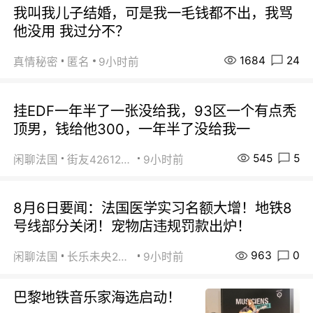
我叫我儿子结婚，可是我一毛钱都不出，我骂
他没用 我过分不？
1684
24
真情秘密
匿名
9小时前
挂EDF一年半了一张没给我，93区一个有点秃
顶男，钱给他300，一年半了没给我一
545
5
闲聊法国
街友42612092
9小时前
8月6日要闻：法国医学实习名额大增！地铁8
号线部分关闭！宠物店违规罚款出炉！
963
0
闲聊法国
长乐未央2015
9小时前
巴黎地铁音乐家海选启动！