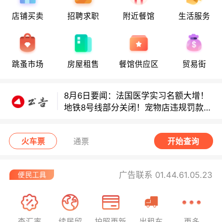
店铺买卖
招聘求职
附近餐馆
生活服务
8月6日要闻：法国医学实习名额大增！
地铁8号线部分关闭！宠物店违规罚款出
炉！
巴黎地铁音乐家海选启动！
跳蚤市场
房屋租售
餐馆供应区
贸易街
8月6日要闻：法国医学实习名额大增！
地铁8号线部分关闭！宠物店违规罚款出
炉！
巴黎地铁音乐家海选启动！
火车票
通票
开始查询
广告联系 01.44.61.05.23
查汇率
续居留
护照更新
出租车
更多