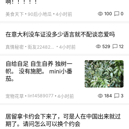
啊！！！！！
100
0
美食天下
90后小地瓜
4小时前
在意大利没车证没多少语言就不配谈恋爱吗
529
12
真情秘密
街友22482465
4小时前
自给自足 自生自养 独树一
帜。 没有施肥。 mini小番
茄。
184
3
lin14589077
宠物花草
4小时前
居留拿卡约会下来了，可是人在中国出来就过
期了。请问怎么可以换个约会