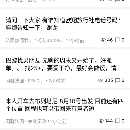
请问一下大家 有谁知道欧翔旅行社电话号码？
麻烦告知一下，谢谢
46
0
法国你问我答
街友44498484
1小时前
巴黎找男朋友 无聊的周末又开始了，好孤
单。。 找25+，要爱干净，最好会做饭，情
305
3
闲聊法国
FENG，
2小时前
本人开车去布列塔尼 8月10号出发 目前还有四
个位置 回程也可以带回来有意者短
144
0
闲聊法国
美女无敌
2小时前