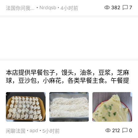
382
7
Nrdqsb
法国你问我答
4小时前
本店提供早餐包子，馒头，油条，豆浆，芝麻
球，豆沙包，小麻花，各类早餐主食。午餐提
212
0
apd
闲聊法国
5小时前