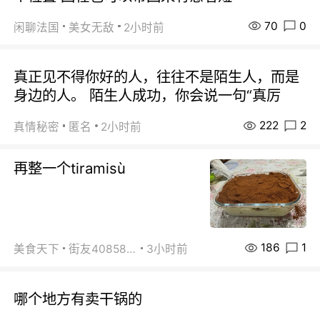
70
0
闲聊法国
美女无敌
2小时前
真正见不得你好的人，往往不是陌生人，而是
身边的人。 陌生人成功，你会说一句“真厉
222
2
真情秘密
匿名
2小时前
再整一个tiramisù
186
1
美食天下
街友40858442
3小时前
哪个地方有卖干锅的