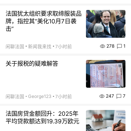
法国犹太组织要求取缔服装品
牌，指控其“美化10月7日袭
击”
278
1
闲聊法国
新闻我来找
7小时前
关于报税的疑难解答
247
7
George123
闲聊法国
7小时前
法国房贷金额回升：2025年
平均贷款额达到19.39万欧元