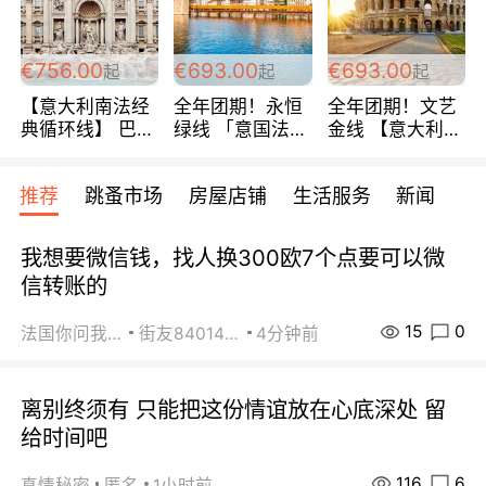
包拼房~
€756.00
€693.00
€693.00
起
起
起
【意大利南法经
全年团期！永恒
全年团期！文艺
典循环线】 巴黎
绿线 「意国法
金线 【意大利一
上下 所有日期铁
南」巴黎上下 去
地】 循环7日游
发！ 全程四星级
意大利 南法 99
全程693欧/人起
推荐
跳蚤市场
房屋店铺
生活服务
新闻
宾馆 108欧/天起
欧/天起 ~包拼房
每周铁发！
全程756欧/位
我想要微信钱，找人换300欧7个点要可以微
信转账的
15
0
法国你问我答
街友84014588
4分钟前
离别终须有 只能把这份情谊放在心底深处 留
给时间吧
116
6
真情秘密
匿名
1小时前