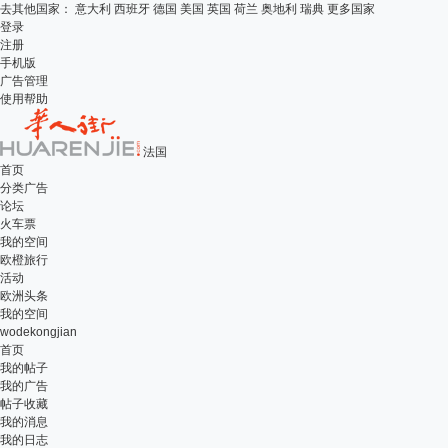
去其他国家：
意大利
西班牙
德国
美国
英国
荷兰
奥地利
瑞典
更多国家
登录
注册
手机版
广告管理
使用帮助
法国
首页
分类广告
论坛
火车票
我的空间
欧橙旅行
活动
欧洲头条
我的空间
wodekongjian
首页
我的帖子
我的广告
帖子收藏
我的消息
我的日志