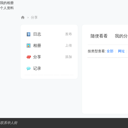
我的相册
个人资料
›
分享
华
人
日志
发布
随便看看
我的分
街
相册
上传
网
按类型查看:
全部
|
网址
|
分享
添加
记录
联系华人街