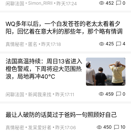
452
0
Simon_RIRIl
闲聊法国
昨天17:24
WQ多年以后，一个白发苍苍的老太太看着夕
阳，回忆着在意大利的那些年，那个略有情调
425
4
真情秘密
匿名
昨天17:18
法国高温持续：周日13省进入
橙色警戒，下周将迎大范围热
浪，局地再冲40℃
459
0
闲聊法国
新闻我来找
昨天17:11
最让人破防的话莫过于爸妈一句照顾好自己
450
10
真情秘密
发呆爱好者
昨天17:06