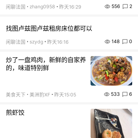
556
2
zhang0958
闲聊法国
昨天16:29
找图卢兹图卢兹租房床位都可以
148
0
szydg
闲聊法国
昨天16:16
炒了一盘鸡肉，新鲜的自家养
的，味道特别鲜
533
6
美食天下
美洲豹XF
昨天15:05
煎虾饺