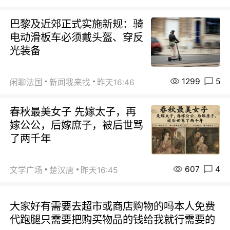
巴黎及近郊正式实施新规：骑
电动滑板车必须戴头盔、穿反
光装备
1299
5
闲聊法国
新闻我来找
昨天16:46
春秋最美女子 先嫁太子，再
嫁公公，后嫁庶子，被后世骂
了两千年
607
4
文学广场
楚汉唐
昨天16:45
大家好有需要去超市或商店购物的吗本人免费
代跑腿只需要把购买物品的钱给我就行需要的