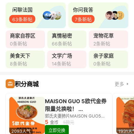
闲聊法国
你问我答
63条新帖
7条新帖
商家自荐区
真情秘密
宠物花草
0条新帖
66条新帖
2条新帖
美食天下
文学广场
亲子家庭
8条新帖
14条新帖
0条新帖
积分商城
更多
MAISON GUO 5欧代金券
限量兑换啦！ ...
郭氏夫妻肺片MAISON GUO5欧代金券限量兑换啦！
5
金币
5欧元
立即兑换
2093人气
1931人