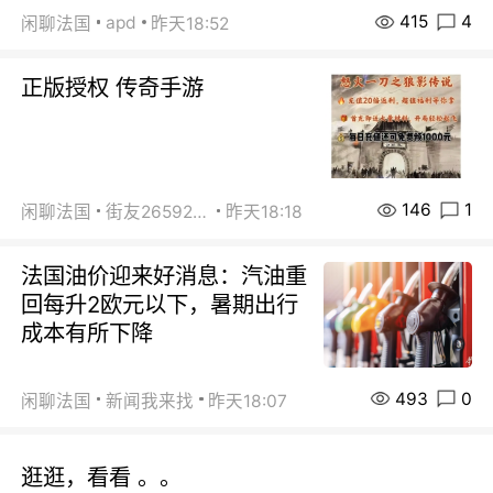
415
4
apd
闲聊法国
昨天18:52
正版授权 传奇手游
146
1
闲聊法国
街友26592800
昨天18:18
法国油价迎来好消息：汽油重
回每升2欧元以下，暑期出行
成本有所下降
493
0
闲聊法国
新闻我来找
昨天18:07
逛逛，看看 。。