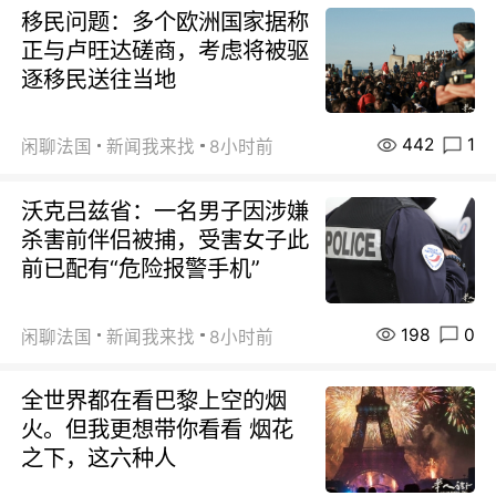
移民问题：多个欧洲国家据称
正与卢旺达磋商，考虑将被驱
逐移民送往当地
442
1
闲聊法国
新闻我来找
8小时前
沃克吕兹省：一名男子因涉嫌
杀害前伴侣被捕，受害女子此
前已配有“危险报警手机”
198
0
闲聊法国
新闻我来找
8小时前
全世界都在看巴黎上空的烟
火。但我更想带你看看 烟花
之下，这六种人