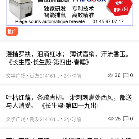
推广
漫揩罗袂，泪滴红冰； 薄试霞绡，汗流香玉。
《长生殿·长生殿·第四出·春睡》
36
0
文学广场
街友21416156
2小时前
叶枯红藕，条疏青柳。 淅刺刺满处西风，都送
与人消受。 《长生殿·第四十九出·
25
0
文学广场
街友21416156
2小时前