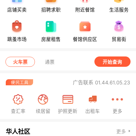
店铺买卖
招聘求职
附近餐馆
生活服务
跳蚤市场
房屋租售
餐馆供应区
贸易街
火车票
通票
开始查询
广告联系 01.44.61.05.23
查汇率
续居留
护照更新
出租车
更多
华人社区
更多