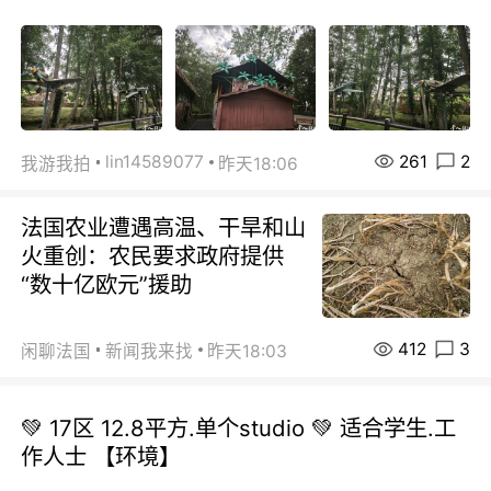
261
2
lin14589077
我游我拍
昨天18:06
法国农业遭遇高温、干旱和山
火重创：农民要求政府提供
“数十亿欧元”援助
412
3
闲聊法国
新闻我来找
昨天18:03
💚 17区 12.8平方.单个studio 💚 适合学生.工
作人士 【环境】