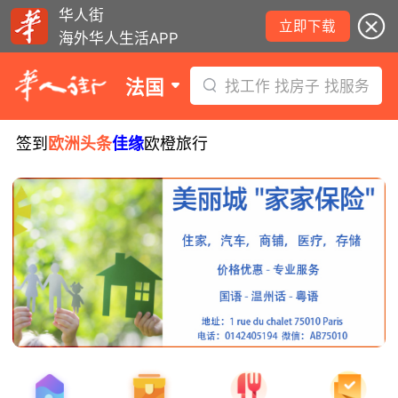
华人街
立即下载
海外华人生活APP
法国
找工作 找房子 找服务
签到
欧洲头条
佳缘
欧橙旅行