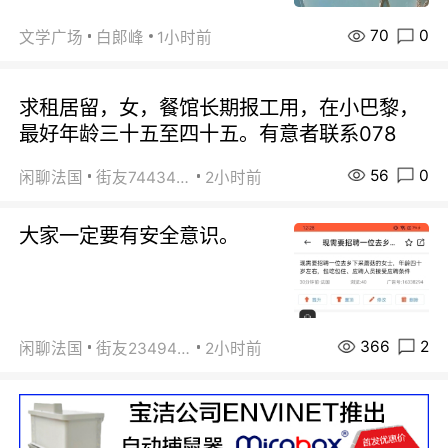
70
0
文学广场
白郞峰
1小时前
求租居留，女，餐馆长期报工用，在小巴黎，
最好年龄三十五至四十五。有意者联系078
56
0
闲聊法国
街友74434350
2小时前
大家一定要有安全意识。
366
2
闲聊法国
街友23494008
2小时前