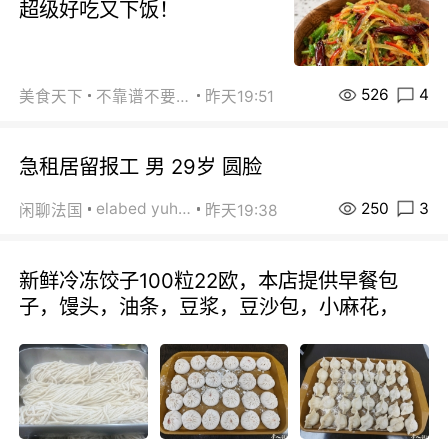
超级好吃又下饭！
526
4
美食天下
不靠谱不要联系
昨天19:51
急租居留报工 男 29岁 圆脸
250
3
elabed yuhua
闲聊法国
昨天19:38
新鲜冷冻饺子100粒22欧，本店提供早餐包
子，馒头，油条，豆浆，豆沙包，小麻花，