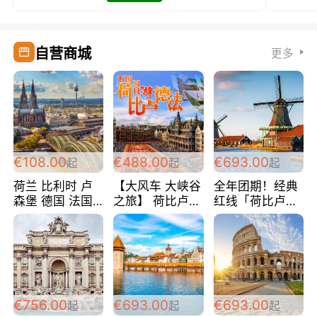
自营商城
更多
€108.00
€488.00
€693.00
起
起
起
荷兰 比利时 卢
【大风车 大峡谷
全年团期！经典
森堡 德国 法国
之旅】 荷比卢德
红线「荷比卢德
超爽玩遍西欧 循
法 巴黎上下 经
法」七天循环 五
环线 全程四星宾
典五国四日游
国 仅售99欧/人/
馆 108欧/人/天
488欧/人
天！巴黎上下！
包拼房~
€756.00
€693.00
€693.00
起
起
起