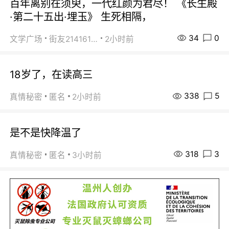
百年离别在须臾，一代红颜为君尽！ 《长生殿
·第二十五出·埋玉》 生死相隔，
34
0
文学广场
街友21416156
2小时前
18岁了，在读高三
338
5
真情秘密
匿名
2小时前
是不是快降温了
318
3
真情秘密
匿名
3小时前