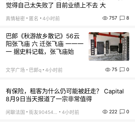
觉得自己太失败了 目前业绩上不去 大
757
8
真情秘密
匿名
4小时前
巴郞《秋游故乡散记》56云
阳张飞庙 六 迁张飞庙 一一一
一 据史料记载，张飞庙始
75
0
文学广场
巴郞q
4小时前
有保险，租客为什么仍可能被赶走？ Capital
8月9日当天报道了一宗非常值得
222
0
闲聊法国
街友90454511
4小时前