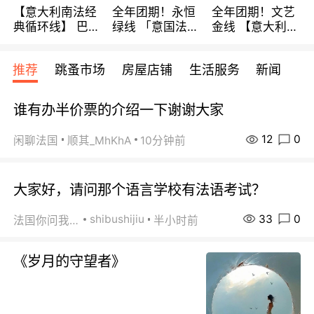
【意大利南法经
全年团期！永恒
全年团期！文艺
典循环线】 巴黎
绿线 「意国法
金线 【意大利一
上下 所有日期铁
南」巴黎上下 去
地】 循环7日游
发！ 全程四星级
意大利 南法 99
全程693欧/人起
推荐
跳蚤市场
房屋店铺
生活服务
新闻
宾馆 108欧/天起
欧/天起 ~包拼房
每周铁发！
全程756欧/位
谁有办半价票的介绍一下谢谢大家
12
0
闲聊法国
顺其_MhKhA
10分钟前
大家好，请问那个语言学校有法语考试？
33
0
shibushijiu
法国你问我答
半小时前
《岁月的守望者》