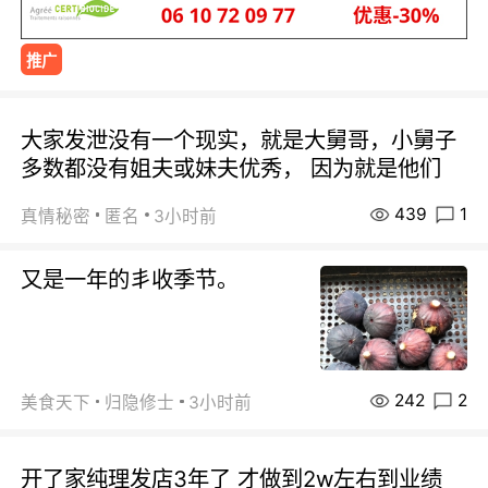
推广
大家发泄没有一个现实，就是大舅哥，小舅子
多数都没有姐夫或妹夫优秀， 因为就是他们
439
1
真情秘密
匿名
3小时前
又是一年的丯收季节。
242
2
美食天下
归隐修士
3小时前
开了家纯理发店3年了 才做到2w左右到业绩