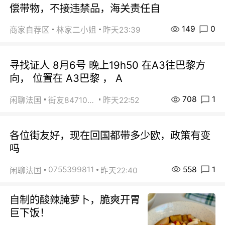
偿带物，不接违禁品，海关责任自
149
0
商家自荐区
林家二小姐
昨天23:39
寻找证人 8月6号 晚上19h50 在A3往巴黎方
向， 位置在 A3巴黎 ， A
708
1
闲聊法国
街友84710671
昨天22:52
各位街友好，现在回国都带多少欧，政策有变
吗
558
1
0755399811
闲聊法国
昨天22:40
自制的酸辣腌萝卜，脆爽开胃
巨下饭！