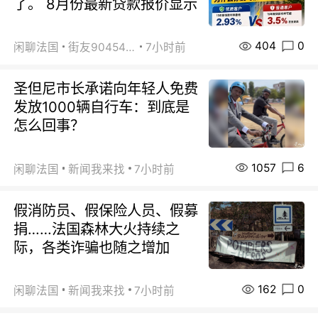
了。 8月份最新贷款报价显示
404
0
闲聊法国
街友90454511
7小时前
圣但尼市长承诺向年轻人免费
发放1000辆自行车：到底是
怎么回事？
1057
6
闲聊法国
新闻我来找
7小时前
假消防员、假保险人员、假募
捐……法国森林大火持续之
际，各类诈骗也随之增加
162
0
闲聊法国
新闻我来找
7小时前