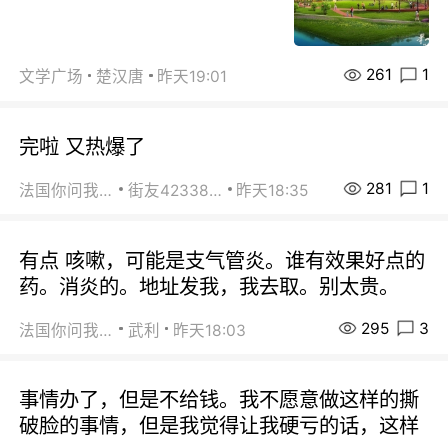
261
1
文学广场
楚汉唐
昨天19:01
完啦 又热爆了
281
1
法国你问我答
街友42338202
昨天18:35
有点 咳嗽，可能是支气管炎。谁有效果好点的
药。消炎的。地址发我，我去取。别太贵。
295
3
法国你问我答
武利
昨天18:03
事情办了，但是不给钱。我不愿意做这样的撕
破脸的事情，但是我觉得让我硬亏的话，这样