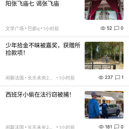
阳张飞庙七 谒张飞庙
52
0
文学广场
巴郞q
1小时前
少年拾金不昧被嘉奖，获赠所
捡款项！
237
1
闲聊法国
长乐未央2015
1小时前
西班牙小偷在法行窃被捕！
181
0
闲聊法国
长乐未央2015
1小时前