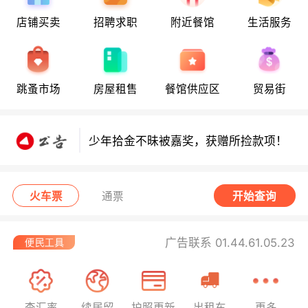
店铺买卖
招聘求职
附近餐馆
生活服务
少年拾金不昧获嘉奖，领走所捡款项！
跳蚤市场
房屋租售
餐馆供应区
贸易街
少年拾金不昧获嘉奖，领走所捡款项！
少年拾金不昧被嘉奖，获赠所捡款项！
西班牙小偷在法行窃被捕！
火车票
通票
开始查询
广告联系 01.44.61.05.23
查汇率
续居留
护照更新
出租车
更多