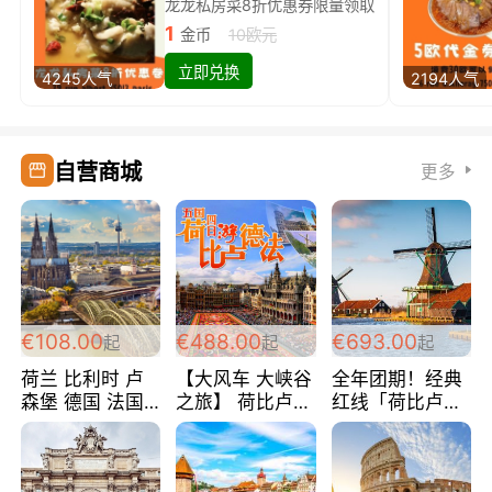
龙龙私房菜8折优惠券限量领取
1
金币
10欧元
立即兑换
4245人气
2194人气
自营商城
更多
€108.00
€488.00
€693.00
起
起
起
荷兰 比利时 卢
【大风车 大峡谷
全年团期！经典
森堡 德国 法国
之旅】 荷比卢德
红线「荷比卢德
超爽玩遍西欧 循
法 巴黎上下 经
法」七天循环 五
环线 全程四星宾
典五国四日游
国 仅售99欧/人/
馆 108欧/人/天
488欧/人
天！巴黎上下！