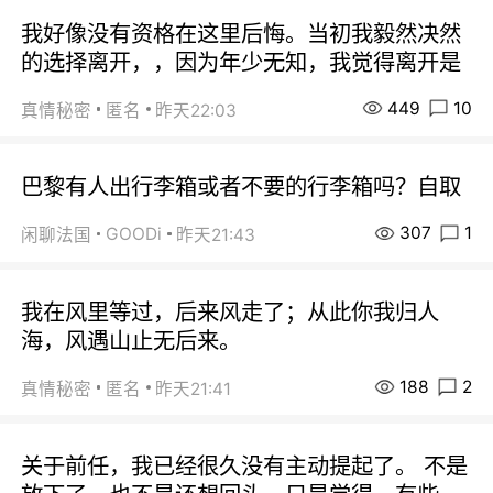
我好像没有资格在这里后悔。当初我毅然决然
的选择离开，，因为年少无知，我觉得离开是
449
10
真情秘密
匿名
昨天22:03
巴黎有人出行李箱或者不要的行李箱吗？自取
307
1
GOODi
闲聊法国
昨天21:43
我在风里等过，后来风走了；从此你我归人
海，风遇山止无后来。
188
2
真情秘密
匿名
昨天21:41
关于前任，我已经很久没有主动提起了。 不是