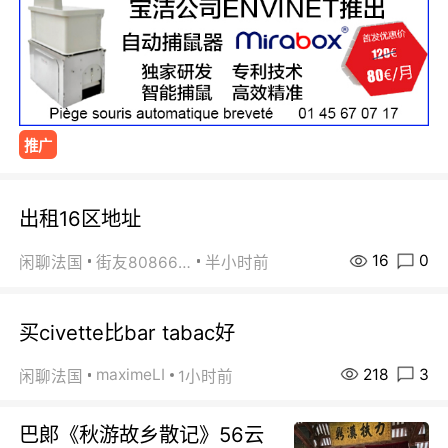
推广
出租16区地址
16
0
闲聊法国
街友80866802
半小时前
买civette比bar tabac好
218
3
maximeLI
闲聊法国
1小时前
巴郞《秋游故乡散记》56云