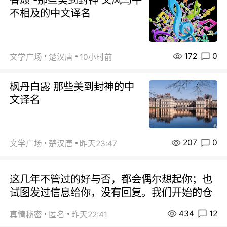
不相及的中文译名
172
0
文学广场
楚汉唐
10小时前
枫丹白露 那些美到封神的中
文译名
207
0
文学广场
楚汉唐
昨天23:47
这几年不管过的好与否，都会偶尔想起你；也
试图发过信息给你，没有回复。我们开始的仓
434
12
真情秘密
匿名
昨天22:41