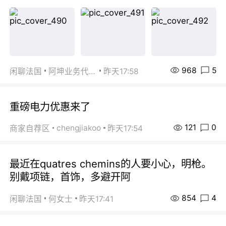
968
5
闲聊法国
阿坤业务代办
昨天17:58
重磅电力优惠来了
121
0
chengjiakoo
商家自荐区
昨天17:54
最近在quatres chemins的人要小心，明枪。
别戴项链，首饰，多避开阿
854
4
闲聊法国
何女士
昨天17:41