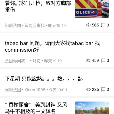
着邻居家门开枪，致对方胸部
重伤
565
0
闲聊法国
新闻我来找
昨天19:19
tabac bar 问题，请问大家找tabac bar 找
commission好
459
3
法国你问我答
丹花
昨天19:19
下星期 只能說熱。。。熱。。。熱
235
0
Xinren1995
闲聊法国
昨天19:03
” 香榭丽舍”--美到封神 又风
马牛不相及的中文译名