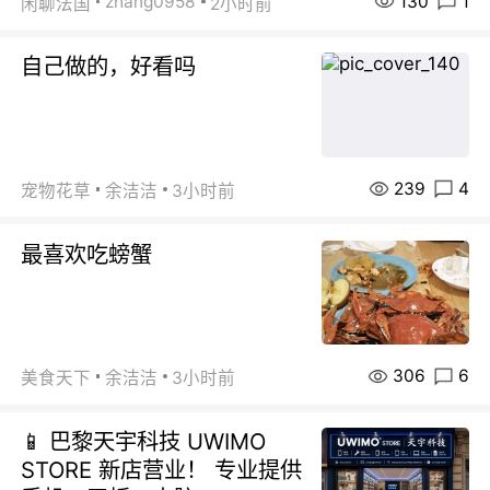
130
1
zhang0958
闲聊法国
2小时前
自己做的，好看吗
239
4
宠物花草
余洁洁
3小时前
最喜欢吃螃蟹
306
6
美食天下
余洁洁
3小时前
📱 巴黎天宇科技 UWIMO
STORE 新店营业！ 专业提供