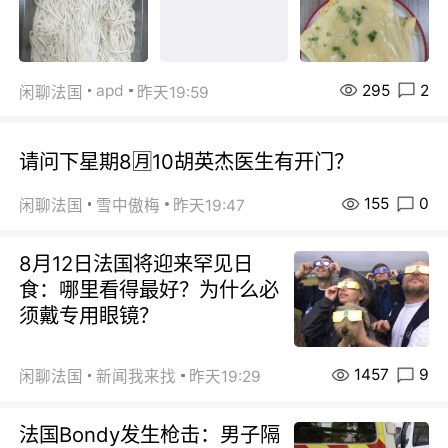
295
2
apd
闲聊法国
昨天19:59
请问下星期8🈷️10胡英杰医生有开门？
155
0
闲聊法国
雪中傲梅
昨天19:47
8月12日法国将迎来罕见日
食：哪里看得最好？为什么必
须戴专用眼镜？
1457
9
闲聊法国
新闻我来找
昨天19:29
法国Bondy发生枪击：男子隔