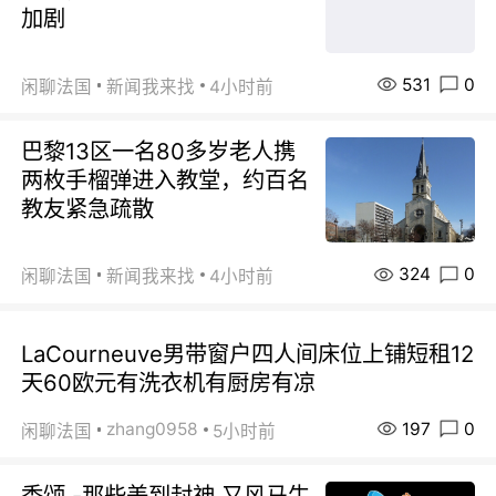
加剧
531
0
闲聊法国
新闻我来找
4小时前
巴黎13区一名80多岁老人携
两枚手榴弹进入教堂，约百名
教友紧急疏散
324
0
闲聊法国
新闻我来找
4小时前
LaCourneuve男带窗户四人间床位上铺短租12
天60欧元有洗衣机有厨房有凉
197
0
zhang0958
闲聊法国
5小时前
香颂 -那些美到封神 又风马牛