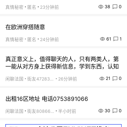
38
0
真情秘密
匿名
23分钟前
在欧洲穿搭随意
61
1
真情秘密
匿名
24分钟前
真正意义上，值得聊天的人，只有两类人，第
一能从对方身上获得新信息，学到东西，认知
21
0
闲聊法国
街友472838572
26分钟前
出租16区地址 电话0753891066
30
0
闲聊法国
街友80866802
半小时前