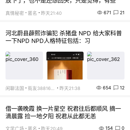
放下了，也不是还想回头，只是觉得，有些
671
21
真情秘密
匿名
昨天21:40
河北蔚县薜熙诈骗犯 杀猪盘 NPD 给大家科普
一下NPD NPD人格特征包括：习
654
12
闲聊法国
街友38816967
昨天21:38
借一袭晚霞 换一片星空 祝君往后都顺风 摘一
滴晨露 捡一地夕阳 祝君从此都无恙
154
0
文学广场
匿名
昨天20:49