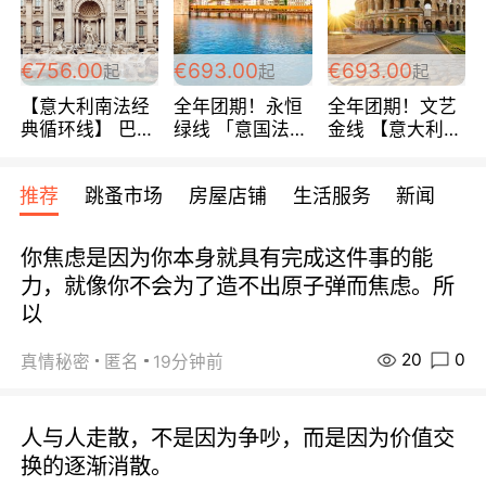
包拼房~
€756.00
€693.00
€693.00
起
起
起
【意大利南法经
全年团期！永恒
全年团期！文艺
典循环线】 巴黎
绿线 「意国法
金线 【意大利一
上下 所有日期铁
南」巴黎上下 去
地】 循环7日游
发！ 全程四星级
意大利 南法 99
全程693欧/人起
推荐
跳蚤市场
房屋店铺
生活服务
新闻
宾馆 108欧/天起
欧/天起 ~包拼房
每周铁发！
全程756欧/位
你焦虑是因为你本身就具有完成这件事的能
力，就像你不会为了造不出原子弹而焦虑。所
以
20
0
真情秘密
匿名
19分钟前
人与人走散，不是因为争吵，而是因为价值交
换的逐渐消散。