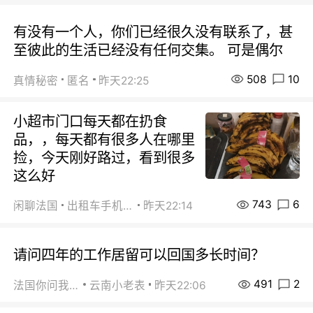
有没有一个人，你们已经很久没有联系了，甚
至彼此的生活已经没有任何交集。 可是偶尔
508
10
真情秘密
匿名
昨天22:25
小超市门口每天都在扔食
品，，每天都有很多人在哪里
捡，今天刚好路过，看到很多
这么好
743
6
闲聊法国
出租车手机0626
昨天22:14
请问四年的工作居留可以回国多长时间？
491
2
法国你问我答
云南小老表
昨天22:06