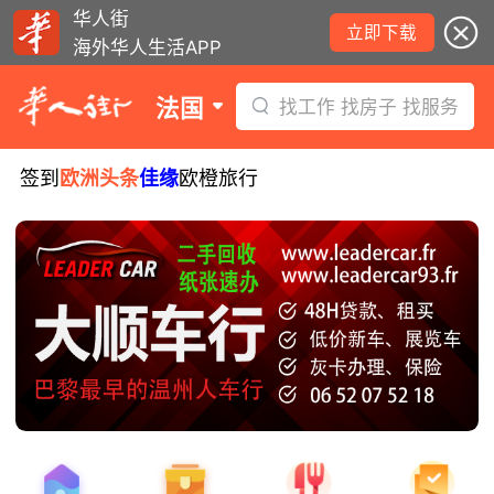
华人街
立即下载
海外华人生活APP
法国
找工作 找房子 找服务
签到
欧洲头条
佳缘
欧橙旅行
少年拾金不昧被嘉奖，获赠所捡款项！
西班牙小偷在法行窃被捕！