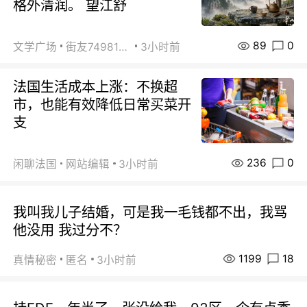
格外清润。 望江舒
89
0
文学广场
街友74981146
3小时前
法国生活成本上涨：不换超
市，也能有效降低日常买菜开
支
236
0
闲聊法国
网站编辑
3小时前
我叫我儿子结婚，可是我一毛钱都不出，我骂
他没用 我过分不？
1199
18
真情秘密
匿名
3小时前