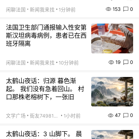
153
0
闲聊法国
新闻我来找
1分钟前
法国卫生部门通报输入性安第
斯汉坦病毒病例，患者已在西
班牙隔离
19
0
闲聊法国
新闻我来找
10分钟前
太鹤山夜话：归源 暮色渐
起。 我们没有急着回山。 村
口那株老榕树下，一张旧
47
0
文学广场
街友74981146
1小时前
太鹤山夜话：3 山脚下。 晨