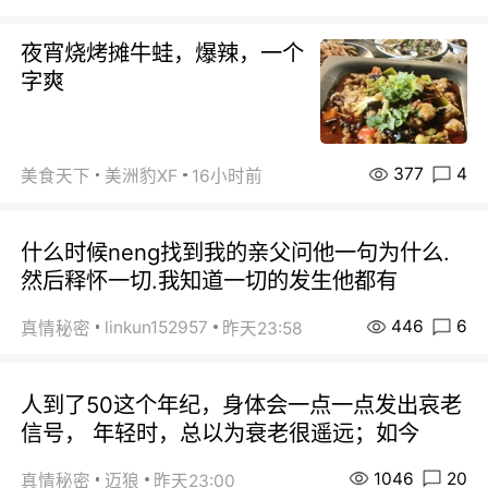
夜宵烧烤摊牛蛙，爆辣，一个
字爽
377
4
美食天下
美洲豹XF
16小时前
什么时候neng找到我的亲父问他一句为什么.
然后释怀一切.我知道一切的发生他都有
446
6
linkun152957
真情秘密
昨天23:58
人到了50这个年纪，身体会一点一点发出哀老
信号， 年轻时，总以为衰老很遥远；如今
1046
20
真情秘密
迈狼
昨天23:00