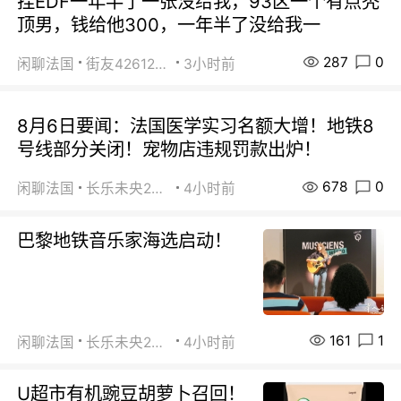
挂EDF一年半了一张没给我，93区一个有点秃
顶男，钱给他300，一年半了没给我一
287
0
闲聊法国
街友42612092
3小时前
8月6日要闻：法国医学实习名额大增！地铁8
号线部分关闭！宠物店违规罚款出炉！
678
0
闲聊法国
长乐未央2015
4小时前
巴黎地铁音乐家海选启动！
161
1
闲聊法国
长乐未央2015
4小时前
U超市有机豌豆胡萝卜召回！