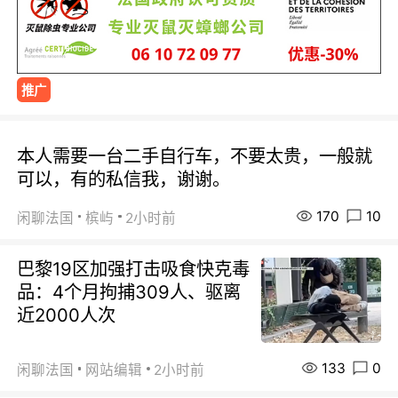
推广
本人需要一台二手自行车，不要太贵，一般就
可以，有的私信我，谢谢。
170
10
闲聊法国
槟屿
2小时前
巴黎19区加强打击吸食快克毒
品：4个月拘捕309人、驱离
近2000人次
133
0
闲聊法国
网站编辑
2小时前