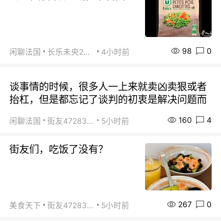
98
0
闲聊法国
长乐未央2015
4小时前
谈事情的时候，很多人一上来就卖凶卖狠或者
抬杠，但是都忘记了谈判的初衷是解决问题而
160
4
闲聊法国
街友472838572
5小时前
街友们，吃饭了没有？
267
0
美食天下
街友472838572
5小时前