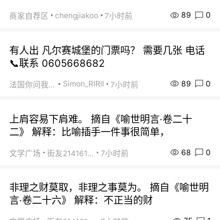
89
0
chengjiakoo
商家自荐区
7小时前
有人出 凡尔赛城堡的门票吗？ 需要几张 电话
📞联系 0605668682
89
0
Simon_RIRIl
法国你问我答
7小时前
上肩容易下肩难。 摘自《喻世明言·卷二十
二》 解释：比喻插手一件事很简单，
68
0
文学广场
街友21416156
7小时前
非理之财莫取，非理之事莫为。 摘自《喻世明
言·卷二十六》 解释：不正当的财