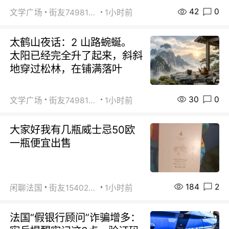
42
0
文学广场
街友74981146
1小时前
太鹤山夜话：2 山路蜿蜒。
太阳已经完全升了起来，斜斜
地穿过松林，在铺满落叶
30
0
文学广场
街友74981146
1小时前
大家好我有几瓶威士忌50欧
一瓶便宜出售
184
2
闲聊法国
街友15402223
1小时前
法国“假银行顾问”诈骗增多：