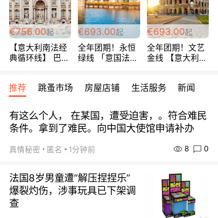
包拼房~
€756.00
€693.00
€693.00
起
起
起
【意大利南法经
全年团期！永恒
全年团期！文艺
典循环线】 巴黎
绿线 「意国法
金线 【意大利一
上下 所有日期铁
南」巴黎上下 去
地】 循环7日游
发！ 全程四星级
意大利 南法 99
全程693欧/人起
推荐
跳蚤市场
房屋店铺
生活服务
新闻
宾馆 108欧/天起
欧/天起 ~包拼房
每周铁发！
全程756欧/位
有这么个人， 在某国，遭受迫害，。符合难民
条件。拿到了难民。向中国大使馆申请补办
8
0
真情秘密
匿名
1分钟前
法国8岁男童遭“解压捏捏乐”
爆裂灼伤，涉事玩具已下架调
查