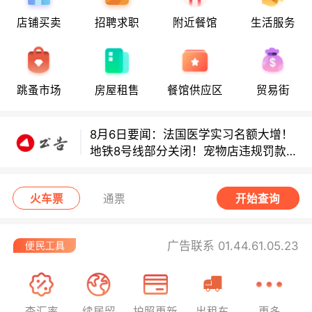
店铺买卖
招聘求职
附近餐馆
生活服务
8月6日要闻：法国医学实习名额大增！
地铁8号线部分关闭！宠物店违规罚款出
炉！
巴黎地铁音乐家海选启动！
跳蚤市场
房屋租售
餐馆供应区
贸易街
8月6日要闻：法国医学实习名额大增！
地铁8号线部分关闭！宠物店违规罚款出
炉！
巴黎地铁音乐家海选启动！
火车票
通票
开始查询
广告联系 01.44.61.05.23
查汇率
续居留
护照更新
出租车
更多