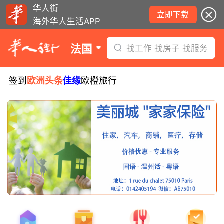
华人街
立即下载
海外华人生活APP
法国
找工作 找房子 找服务
签到
欧洲头条
佳缘
欧橙旅行