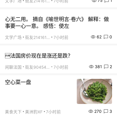
75
1
文学广场
街友21416156
7小时前
心无二用。 摘自《喻世明言·卷六》 解释：做
事要一心一意。 感悟：使左
62
0
文学广场
街友21416156
7小时前
法国房价现在是涨还是跌？
381
2
闲聊法国
街友90454511
7小时前
空心菜一盘
270
3
美食天下
美洲豹XF
7小时前