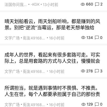
660
2
-KGK
法国你问我答
13小时前
晴天划船看云，雨天划船听响，都是赚到的风
景。别把“逆流”当霉运，那是老天想单独给
134
0
文学广场
街友49168527
16小时前
成年人的世界，看起来有很多套路可走。可实
际上，总是用套路的方式与人交往，慢慢就会
278
3
文学广场
街友49168527
16小时前
所谓担当，就是遇到事情时不畏惧、不推责。
人生在世，每个人都要承担属于自己的那份责
129
0
文学广场
街友49168527
16小时前