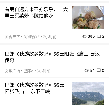
有朋自远方来不亦乐乎，一大
早去买菜炒乌贼给他吃
380
2
美食天下
美洲豹XF
7小时前
巴郞《秋游故乡散记》56云阳张飞庙三 蜀汉
传奇
54
0
文学广场
巴郞q
8小时前
巴郞《秋游故乡散记》56云
阳张飞庙二 东下三峡