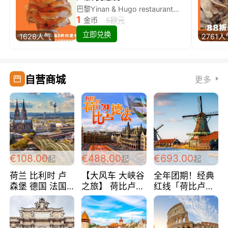
巴黎Yinan & Hugo restaurant除简餐类全场8折
1
金币
5欧元
立即兑换
1628人气
2761人
自营商城
更多
€108.00
€488.00
€693.00
起
起
起
荷兰 比利时 卢
【大风车 大峡谷
全年团期！经典
森堡 德国 法国
之旅】 荷比卢德
红线「荷比卢德
超爽玩遍西欧 循
法 巴黎上下 经
法」七天循环 五
环线 全程四星宾
典五国四日游
国 仅售99欧/人/
馆 108欧/人/天
488欧/人
天！巴黎上下！