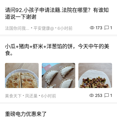
请问92.小孩子申请法籍.法院在哪里？有谁知
道说一下谢谢
173
1
法国你问我答
平安健康@
6小时前
小瓜+猪肉+虾米+洋葱馅的饼，今天中午的美
食。
253
1
美食天下
凤还巢
6小时前
重磅电力优惠来了