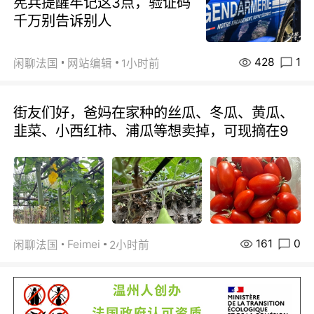
宪兵提醒牢记这3点，验证码
千万别告诉别人
428
1
闲聊法国
网站编辑
1小时前
街友们好，爸妈在家种的丝瓜、冬瓜、黄瓜、
韭菜、小西红柿、浦瓜等想卖掉，可现摘在9
161
0
Feimei
闲聊法国
2小时前