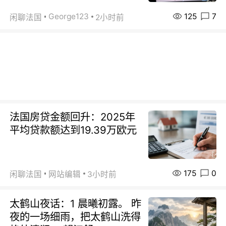
125
7
George123
闲聊法国
2小时前
法国房贷金额回升：2025年
平均贷款额达到19.39万欧元
175
0
闲聊法国
网站编辑
3小时前
太鹤山夜话：1 晨曦初露。 昨
夜的一场细雨，把太鹤山洗得