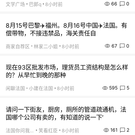
66
0
文学广场
巴郞q
8小时前
8月15号巴黎✈️福州。8月16号中国✈️法国。有
偿带物，不接违禁品，海关责任自
67
0
商家自荐区
林家二小姐
8小时前
现在93区批发市场，理货员工资结构是怎么样
的？从早忙到晚的那种
595
5
闲聊法国
小建在法国
8小时前
请问一下街友，厨房，厕所的管道疏通机，法
国哪个公司有卖的，有知道的说一下′
161
2
法国你问我答
笑看红臣
8小时前