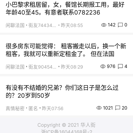
小巴黎求租居留，女，餐馆长期报工用，最好
年龄40至45。有意者联系0782236
142
0
闲聊法国
街友74434350
昨天08:55
很多房东可能觉得： 租客搬走以后，换一个新
租客，我就可以重新定租金了。 但在法国
976
4
闲聊法国
街友90454511
昨天08:29
有没有不结婚的兄弟？你们这日子是怎么过
的？20岁到50岁
1021
20
真情秘密
匿名
昨天07:56
Copyright © 2021 华人街
浙ICP备16044168号-2