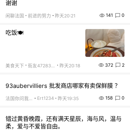
谢谢
141
0
闲聊法国
前进的努力
昨天20:21
吃饭🍽️
372
2
美食天下
街友472838572
昨天20:18
93aubervilliers 批发商店哪家有卖保鲜膜 ？
158
0
Ert1234
法国你问我答
昨天19:35
错过黄昏晚霞，还有满天星辰，海与风，温与
柔，爱与不爱皆自由。