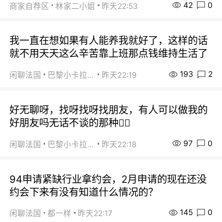
42
0
商家自荐区
林家二小姐
昨天22:53
我一直在想如果有人能养我就好了，这样的话
就不用天天这么辛苦靠上班那点钱维持生活了
193
2
闲聊法国
巴黎小卡拉咪
昨天22:19
好无聊呀，找呀找呀找朋友，有人可以做我的
好朋友吗无话不谈的那种😮‍💨
97
0
闲聊法国
巴黎小卡拉咪
昨天22:18
94申请紧缺行业拿约会，2月申请的现在还没
约会下来有没有知道什么情况的？
145
0
闲聊法国
都一样
昨天22:17