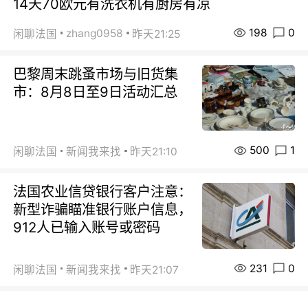
14天70欧元有洗衣机有厨房有凉
198
0
zhang0958
闲聊法国
昨天21:25
巴黎周末跳蚤市场与旧货集
市：8月8日至9日活动汇总
500
1
闲聊法国
新闻我来找
昨天21:10
法国农业信贷银行客户注意：
新型诈骗瞄准银行账户信息，
912人已输入账号或密码
231
0
闲聊法国
新闻我来找
昨天21:07