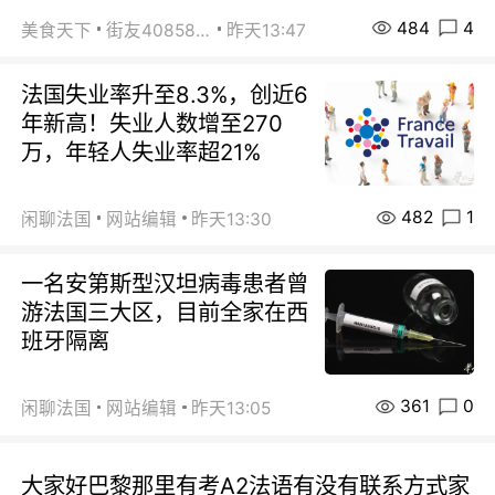
484
4
美食天下
街友40858442
昨天13:47
法国失业率升至8.3%，创近6
年新高！失业人数增至270
万，年轻人失业率超21%
482
1
闲聊法国
网站编辑
昨天13:30
一名安第斯型汉坦病毒患者曾
游法国三大区，目前全家在西
班牙隔离
361
0
闲聊法国
网站编辑
昨天13:05
大家好巴黎那里有考A2法语有没有联系方式家