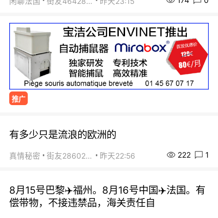
174
0
闲聊法国
街友46428878
昨天23:15
推广
有多少只是流浪的欧洲的
222
1
真情秘密
街友28602925
昨天22:56
8月15号巴黎✈️福州。8月16号中国✈️法国。有
偿带物，不接违禁品，海关责任自