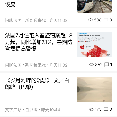
恢复
508
0
闲聊法国
新闻我来找
昨天11:08
法国7月住宅入室盗窃案超1.8
万起，同比增加7.1%，暑期防
盗需提高警惕
852
1
闲聊法国
新闻我来找
昨天11:02
《岁月河畔的沉思》 文／白
郎峰（巴黎）
173
0
文学广场
白郞峰
昨天10:44