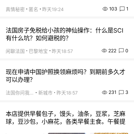
103
1
真情秘密
匿名
昨天19:24
法国房子免税给小孩的神仙操作：什么是SCI
有什么坑？如何避税的？
222
0
闲聊法国
巴黎地宝
昨天18:57
现在申请中国护照换领麻烦吗？到期前多久才
可以办理？
231
3
法国你问我答
新城市
昨天18:57
本店提供早餐包子，馒头，油条，豆浆，芝麻
球，豆沙包，小麻花，各类早餐主食。午餐提