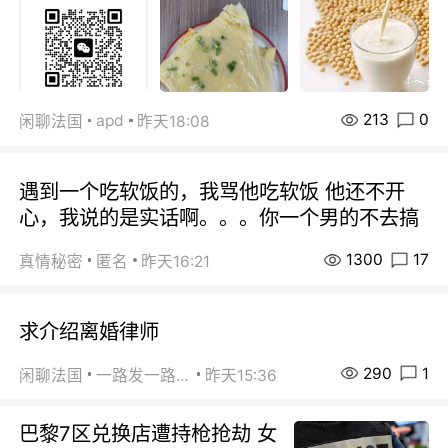
213
0
apd
闲聊法国
昨天18:08
遇到一个吃软饭的，我骂他吃软饭 他还不开
心，我说的是实话啊。。。你一个男的不去搞
1300
17
真情秘密
匿名
昨天16:21
求介绍离婚律师
290
1
闲聊法国
一路发一路发
昨天15:36
巴黎7区兑换店遭持枪抢劫 女