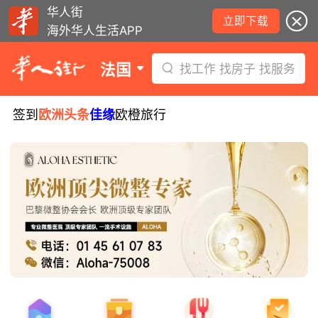
华人街
立即下载
海外华人生活APP
法国
找工作 找房子 找服务
签到
欧洲头条
佳缘
欧橙旅行