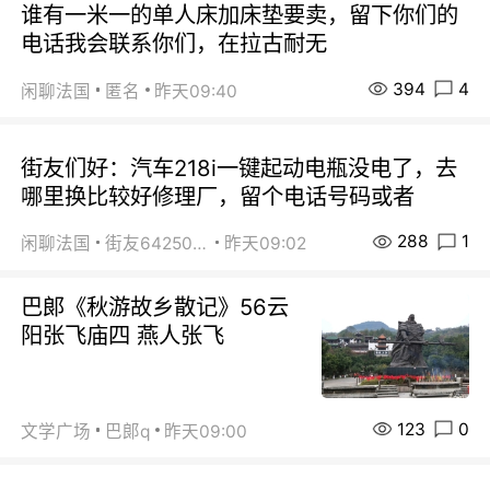
谁有一米一的单人床加床垫要卖，留下你们的
电话我会联系你们，在拉古耐无
394
4
闲聊法国
匿名
昨天09:40
街友们好：汽车218i一键起动电瓶没电了，去
哪里换比较好修理厂，留个电话号码或者
288
1
闲聊法国
街友64250024
昨天09:02
巴郞《秋游故乡散记》56云
阳张飞庙四 燕人张飞
123
0
文学广场
巴郞q
昨天09:00