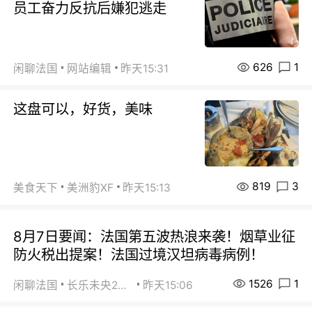
员工奋力反抗后嫌犯逃走
626
1
闲聊法国
网站编辑
昨天15:31
这盘可以，好货，美味
819
3
美食天下
美洲豹XF
昨天15:13
8月7日要闻：法国第五波热浪来袭！烟草业征
防火税出提案！法国过境汉坦病毒病例！
1526
1
闲聊法国
长乐未央2015
昨天15:06