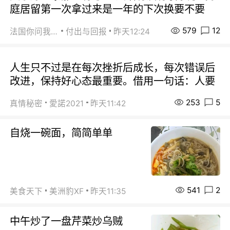
庭居留第一次拿过来是一年的下次换要不要
579
12
法国你问我答
付出与回报
昨天12:24
人生只不过是在每次挫折后成长，每次错误后
改进，保持好心态最重要。借用一句话：人要
253
5
真情秘密
愛諾2021
昨天11:42
自烧一碗面，简简单单
541
2
美食天下
美洲豹XF
昨天11:35
中午炒了一盘芹菜炒乌贼