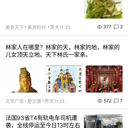
377
2
美食天下
美洲豹XF
昨天11:35
林家人在哪里？林家的天，林家的地，林家的
儿女顶天立地。天下林氏一家亲。
572
7
文学广场
楚汉唐
昨天11:23
法国93省T4有轨电车司机遭
袭，全线停运至今日13时左右