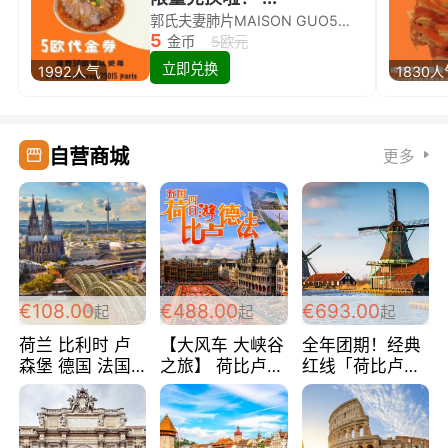
郭氏夫妻肺片MAISON GUO5欧代金券限量兑换啦！
5
金币
5欧元
立即兑换
1992人气
1830
自营商城
更多
€108.00
€488.00
€693.00
起
起
起
荷兰 比利时 卢
【大风车 大峡谷
全年团期！经典
森堡 德国 法国
之旅】 荷比卢德
红线「荷比卢德
超爽玩遍西欧 循
法 巴黎上下 经
法」七天循环 五
环线 全程四星宾
典五国四日游
国 仅售99欧/人/
馆 108欧/人/天
488欧/人
天！巴黎上下！