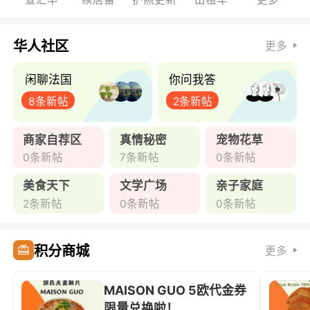
华人社区
更多
闲聊法国
你问我答
8条新帖
2条新帖
商家自荐区
真情秘密
宠物花草
0条新帖
7条新帖
0条新帖
美食天下
文学广场
亲子家庭
2条新帖
0条新帖
0条新帖
积分商城
更多
MAISON GUO 5欧代金券
限量兑换啦！ ...