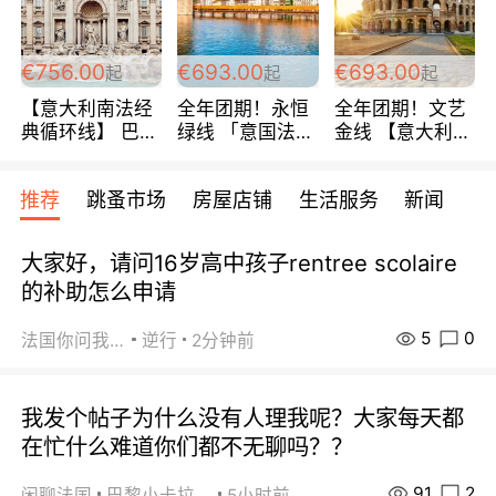
包拼房~
€756.00
€693.00
€693.00
起
起
起
【意大利南法经
全年团期！永恒
全年团期！文艺
典循环线】 巴黎
绿线 「意国法
金线 【意大利一
上下 所有日期铁
南」巴黎上下 去
地】 循环7日游
发！ 全程四星级
意大利 南法 99
全程693欧/人起
推荐
跳蚤市场
房屋店铺
生活服务
新闻
宾馆 108欧/天起
欧/天起 ~包拼房
每周铁发！
全程756欧/位
大家好，请问16岁高中孩子rentree scolaire
的补助怎么申请
5
0
法国你问我答
逆行
2分钟前
我发个帖子为什么没有人理我呢？大家每天都
在忙什么难道你们都不无聊吗？？
91
2
闲聊法国
巴黎小卡拉咪
5小时前