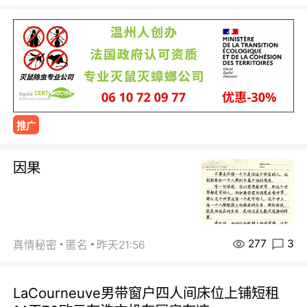
推广
因果
277
3
真情秘密
匿名
昨天21:56
LaCourneuve男带窗户四人间床位上铺短租