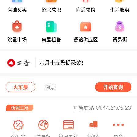
店铺买卖
招聘求职
附近餐馆
生活服务
八月十五警惕恐袭！
跳蚤市场
房屋租售
餐馆供应区
贸易街
八月十五警惕恐袭！
八月十五警惕恐袭！
火车票
通票
开始查询
广告联系 01.44.61.05.23
查汇率
续居留
护照更新
出租车
更多