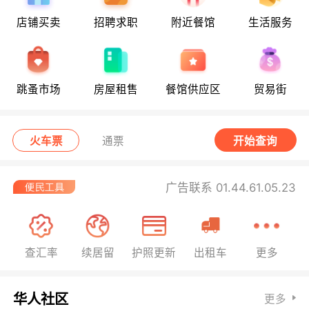
店铺买卖
招聘求职
附近餐馆
生活服务
跳蚤市场
房屋租售
餐馆供应区
贸易街
火车票
通票
开始查询
广告联系 01.44.61.05.23
查汇率
续居留
护照更新
出租车
更多
华人社区
更多