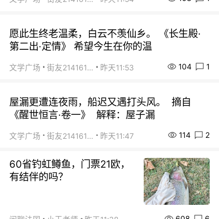
愿此生终老温柔，白云不羡仙乡。 《长生殿·
第二出·定情》 希望今生在你的温
104
1
文学广场
街友21416156
昨天11:53
屋漏更遭连夜雨，船迟又遇打头风。 摘自
《醒世恒言·卷一》 解释：屋子漏
114
2
文学广场
街友21416156
昨天11:47
60省钓虹鳟鱼，门票21欧，
有结伴的吗？
608
6