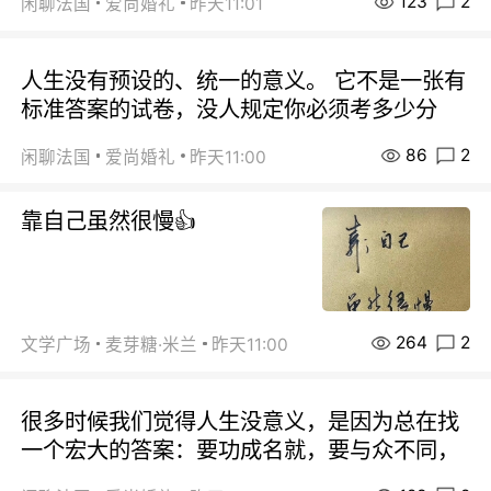
123
2
闲聊法国
爱尚婚礼
昨天11:01
人生没有预设的、统一的意义。 它不是一张有
标准答案的试卷，没人规定你必须考多少分
86
2
闲聊法国
爱尚婚礼
昨天11:00
靠自己虽然很慢👍
264
2
文学广场
麦芽糖·米兰
昨天11:00
很多时候我们觉得人生没意义，是因为总在找
一个宏大的答案：要功成名就，要与众不同，