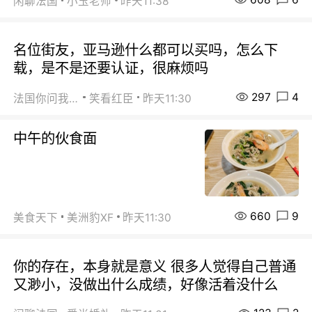
闲聊法国
小玉老师
昨天11:38
名位街友，亚马逊什么都可以买吗，怎么下
载，是不是还要认证，很麻烦吗
297
4
法国你问我答
笑看红臣
昨天11:30
中午的伙食面
660
9
美食天下
美洲豹XF
昨天11:30
你的存在，本身就是意义 很多人觉得自己普通
又渺小，没做出什么成绩，好像活着没什么