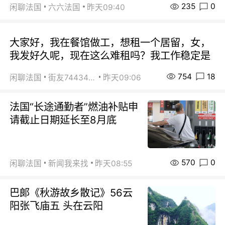
235
0
闲聊法国
六六法国
昨天09:40
大家好，我在餐馆做工，想租一个居留，女，
我发好久呢，现在这么难租吗？我工作稳定是
754
18
闲聊法国
街友74434350
昨天09:06
法国“长途通勤者”燃油补贴申
请截止日期延长至8月底
570
0
闲聊法国
新闻我来找
昨天08:55
巴郞《秋游故乡散记》56云
阳张飞庙五 头在云阳