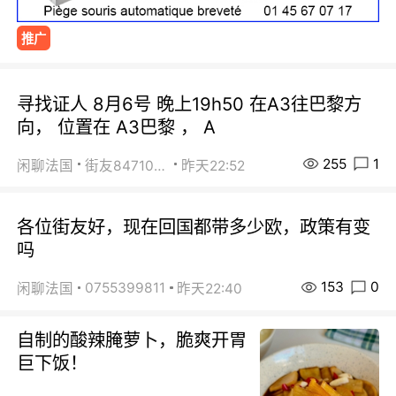
推广
寻找证人 8月6号 晚上19h50 在A3往巴黎方
向， 位置在 A3巴黎 ， A
255
1
闲聊法国
街友84710671
昨天22:52
各位街友好，现在回国都带多少欧，政策有变
吗
153
0
0755399811
闲聊法国
昨天22:40
自制的酸辣腌萝卜，脆爽开胃
巨下饭！