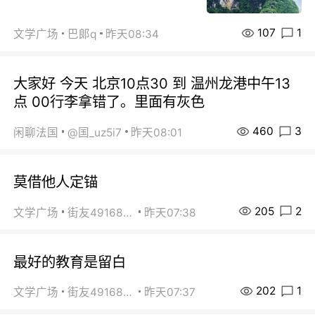
107
1
文学广场
巴郞q
昨天08:34
大家好 今天 北京10点30 到 温州龙港中午13
点 00行李拿错了。里面有灰色
460
3
闲聊法国
@国_uz5i7
昨天08:01
莫借他人定锚
205
2
文学广场
街友49168527
昨天07:38
最好的教育是留白
202
1
文学广场
街友49168527
昨天07:37