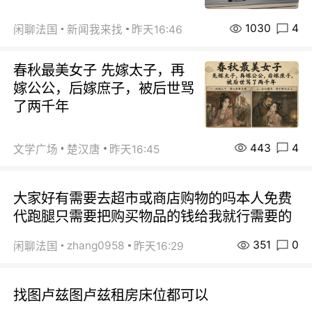
1030
4
闲聊法国
新闻我来找
昨天16:46
春秋最美女子 先嫁太子，再
嫁公公，后嫁庶子，被后世骂
了两千年
443
4
文学广场
楚汉唐
昨天16:45
大家好有需要去超市或商店购物的吗本人免费
代跑腿只需要把购买物品的钱给我就行需要的
351
0
zhang0958
闲聊法国
昨天16:29
找图卢兹图卢兹租房床位都可以