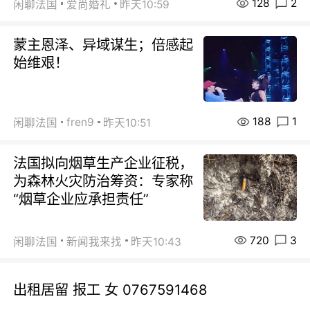
128
2
闲聊法国
爱尚婚礼
昨天10:59
蒙主恩泽、异域谋生；倍感起
始维艰！
188
1
fren9
闲聊法国
昨天10:51
法国拟向烟草生产企业征税，
为森林火灾防治筹资：专家称
“烟草企业应承担责任”
720
3
闲聊法国
新闻我来找
昨天10:43
出租居留 报工 女 0767591468