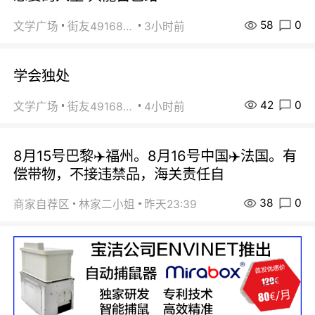
58
0
文学广场
街友49168527
3小时前
学会独处
42
0
文学广场
街友49168527
4小时前
8月15号巴黎✈️福州。8月16号中国✈️法国。有
偿带物，不接违禁品，海关责任自
38
0
商家自荐区
林家二小姐
昨天23:39