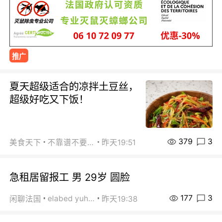
推广
夏天超级适合的凉拌土豆丝，
超级好吃又下饭！
379
3
美食天下
不靠谱不要联系
昨天19:51
急租居留报工 男 29岁 圆脸
177
3
elabed yuhua
闲聊法国
昨天19:38