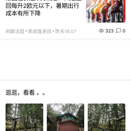
回每升2欧元以下，暑期出行
成本有所下降
323
0
闲聊法国
新闻我来找
昨天18:07
逛逛，看看 。。