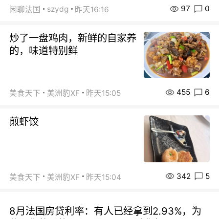
97
0
szydg
闲聊法国
昨天16:16
炒了一盘鸡肉，新鲜的自家养
的，味道特别鲜
455
6
美食天下
美洲豹XF
昨天15:05
煎虾饺
342
5
美食天下
美洲豹XF
昨天15:04
8月法国房贷利率：有人已经拿到2.93%，为