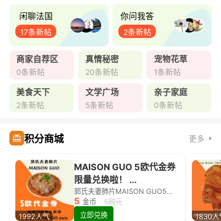
闲聊法国
你问我答
17条新帖
2条新帖
商家自荐区
真情秘密
宠物花草
0条新帖
20条新帖
1条新帖
美食天下
文学广场
亲子家庭
2条新帖
5条新帖
0条新帖
积分商城
更多
MAISON GUO 5欧代金券
限量兑换啦！ ...
郭氏夫妻肺片MAISON GUO5欧代金券限量兑换啦！
5
金币
5欧元
立即兑换
1992人气
1830