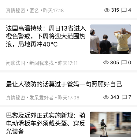
315
4
真情秘密
匿名
昨天17:18
法国高温持续：周日13省进入
橙色警戒，下周将迎大范围热
浪，局地再冲40℃
305
0
闲聊法国
新闻我来找
昨天17:11
最让人破防的话莫过于爸妈一句照顾好自己
343
7
真情秘密
发呆爱好者
昨天17:06
巴黎及近郊正式实施新规：骑
电动滑板车必须戴头盔、穿反
光装备