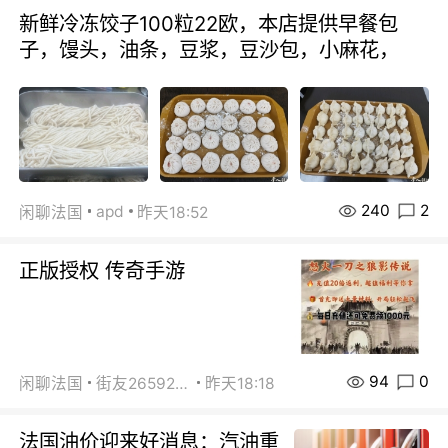
新鲜冷冻饺子100粒22欧，本店提供早餐包
子，馒头，油条，豆浆，豆沙包，小麻花，
240
2
apd
闲聊法国
昨天18:52
正版授权 传奇手游
94
0
闲聊法国
街友26592800
昨天18:18
法国油价迎来好消息：汽油重