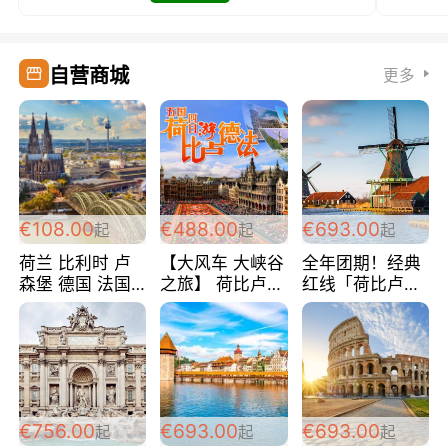
自营商城
更多
€108.00
€488.00
€693.00
起
起
起
荷兰 比利时 卢
【大风车 大峡谷
全年团期！经典
森堡 德国 法国
之旅】 荷比卢德
红线「荷比卢德
超爽玩遍西欧 循
法 巴黎上下 经
法」七天循环 五
环线 全程四星宾
典五国四日游
国 仅售99欧/人/
馆 108欧/人/天
488欧/人
天！巴黎上下！
包拼房~
€756.00
€693.00
€693.00
起
起
起