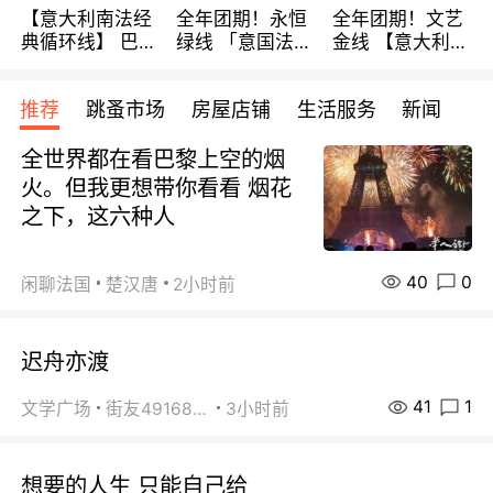
【意大利南法经
全年团期！永恒
全年团期！文艺
典循环线】 巴黎
绿线 「意国法
金线 【意大利一
上下 所有日期铁
南」巴黎上下 去
地】 循环7日游
发！ 全程四星级
意大利 南法 99
全程693欧/人起
推荐
跳蚤市场
房屋店铺
生活服务
新闻
宾馆 108欧/天起
欧/天起 ~包拼房
每周铁发！
全程756欧/位
全世界都在看巴黎上空的烟
火。但我更想带你看看 烟花
之下，这六种人
40
0
闲聊法国
楚汉唐
2小时前
迟舟亦渡
41
1
文学广场
街友49168527
3小时前
想要的人生 只能自己给