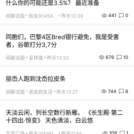
什么你的可能还是3.5%？ 最近准备
441
0
闲聊法国
街友90454511
昨天13:39
同胞们，巴黎4区Bred银行避免，我是受害
者，谷歌打分3,7分
676
10
闲聊法国
呈祥瑞
昨天13:33
丽岙人跑到沈岙拉皮条
744
6
闲聊法国
逝去的生活
昨天13:27
天淡云闲，列长空数行新雁。 《长生殿·第二
十四出·惊变》 天色清淡，白云悠
108
1
文学广场
街友21416156
昨天11:54