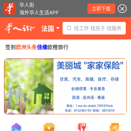
华人街
立即下载
海外华人生活APP
法国
找工作 找房子 找服务
签到
欧洲头条
佳缘
欧橙旅行