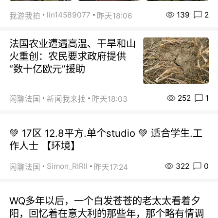
139
2
lin14589077
我游我拍
昨天18:06
法国农业遭遇高温、干旱和山
火重创：农民要求政府提供
“数十亿欧元”援助
252
1
闲聊法国
新闻我来找
昨天18:03
💚 17区 12.8平方.单个studio 💚 适合学生.工
作人士 【环境】
322
0
Simon_RIRIl
闲聊法国
昨天17:24
WQ多年以后，一个白发苍苍的老太太看着夕
阳，回忆着在意大利的那些年，那个略有情调