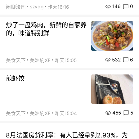
146
0
szydg
闲聊法国
昨天16:16
炒了一盘鸡肉，新鲜的自家养
的，味道特别鲜
532
6
美食天下
美洲豹XF
昨天15:05
煎虾饺
455
5
美食天下
美洲豹XF
昨天15:04
8月法国房贷利率：有人已经拿到2.93%，为