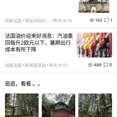
143
1
闲聊法国
街友26592800
昨天18:18
法国油价迎来好消息：汽油重
回每升2欧元以下，暑期出行
成本有所下降
488
0
闲聊法国
新闻我来找
昨天18:07
逛逛，看看 。。