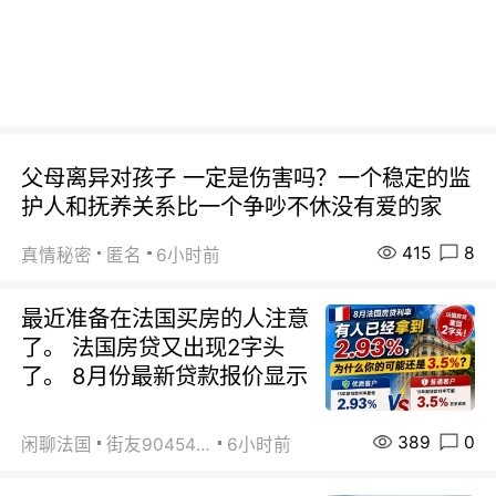
父母离异对孩子 一定是伤害吗？一个稳定的监
护人和抚养关系比一个争吵不休没有爱的家
415
8
真情秘密
匿名
6小时前
最近准备在法国买房的人注意
了。 法国房贷又出现2字头
了。 8月份最新贷款报价显示
389
0
闲聊法国
街友90454511
6小时前