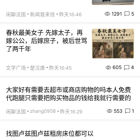
1291
5
闲聊法国
新闻我来找
昨天16:46
春秋最美女子 先嫁太子，再
嫁公公，后嫁庶子，被后世骂
了两千年
605
4
文学广场
楚汉唐
昨天16:45
大家好有需要去超市或商店购物的吗本人免费
代跑腿只需要把购买物品的钱给我就行需要的
553
1
zhang0958
闲聊法国
昨天16:29
找图卢兹图卢兹租房床位都可以