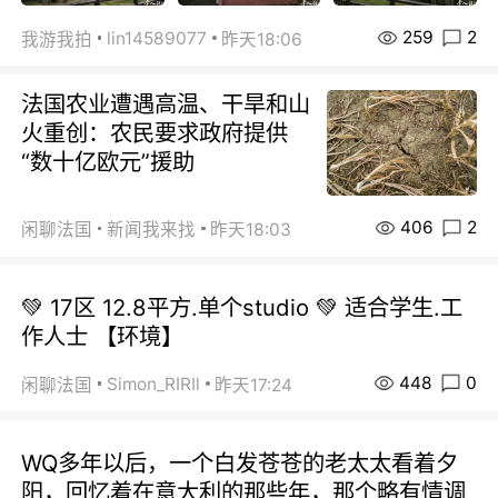
259
2
lin14589077
我游我拍
昨天18:06
法国农业遭遇高温、干旱和山
火重创：农民要求政府提供
“数十亿欧元”援助
406
2
闲聊法国
新闻我来找
昨天18:03
💚 17区 12.8平方.单个studio 💚 适合学生.工
作人士 【环境】
448
0
Simon_RIRIl
闲聊法国
昨天17:24
WQ多年以后，一个白发苍苍的老太太看着夕
阳，回忆着在意大利的那些年，那个略有情调