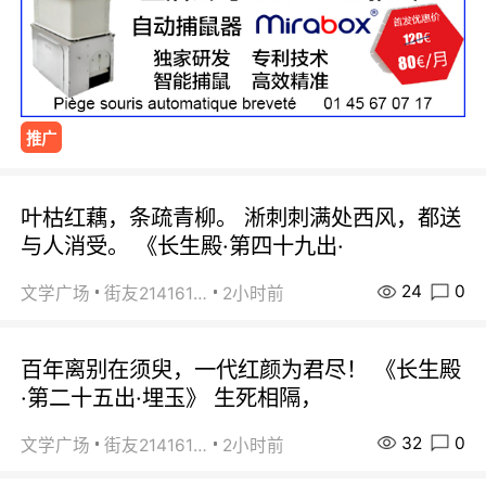
推广
叶枯红藕，条疏青柳。 淅刺刺满处西风，都送
与人消受。 《长生殿·第四十九出·
24
0
文学广场
街友21416156
2小时前
百年离别在须臾，一代红颜为君尽！ 《长生殿
·第二十五出·埋玉》 生死相隔，
32
0
文学广场
街友21416156
2小时前