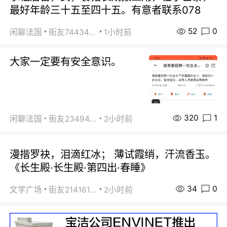
最好年龄三十五至四十五。有意者联系078
52
0
闲聊法国
街友74434350
1小时前
大家一定要有安全意识。
320
1
闲聊法国
街友23494008
2小时前
漫揩罗袂，泪滴红冰； 薄试霞绡，汗流香玉。
《长生殿·长生殿·第四出·春睡》
34
0
文学广场
街友21416156
2小时前