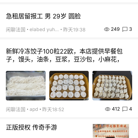
急租居留报工 男 29岁 圆脸
249
3
elabed yuhua
闲聊法国
昨天19:38
新鲜冷冻饺子100粒22欧，本店提供早餐包
子，馒头，油条，豆浆，豆沙包，小麻花，
412
4
apd
闲聊法国
昨天18:52
正版授权 传奇手游