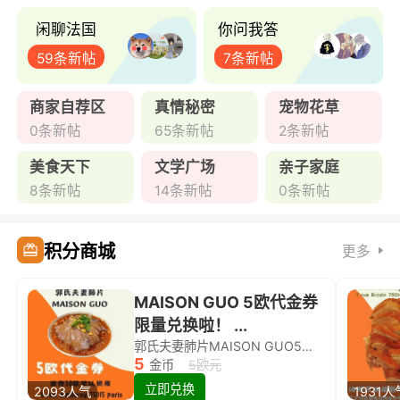
闲聊法国
你问我答
59条新帖
7条新帖
商家自荐区
真情秘密
宠物花草
0条新帖
65条新帖
2条新帖
美食天下
文学广场
亲子家庭
8条新帖
14条新帖
0条新帖
积分商城
更多
MAISON GUO 5欧代金券
限量兑换啦！ ...
郭氏夫妻肺片MAISON GUO5欧代金券限量兑换啦！
5
金币
5欧元
立即兑换
2093人气
1931人