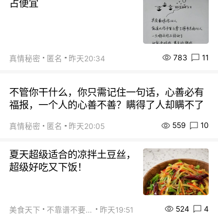
占便宜
783
11
真情秘密
匿名
昨天20:34
不管你干什么，你只需记住一句话，心善必有
福报，一个人的心善不善？瞒得了人却瞒不了
559
10
真情秘密
匿名
昨天20:05
夏天超级适合的凉拌土豆丝，
超级好吃又下饭！
524
4
美食天下
不靠谱不要联系
昨天19:51