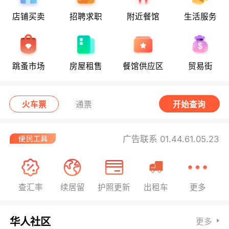
店铺买卖
招聘求职
附近餐馆
生活服务
跳蚤市场
房屋租售
餐馆供应区
贸易街
火车票
通票
开始查询
广告联系 01.44.61.05.23
查汇率
续居留
护照更新
出租车
更多
华人社区
更多