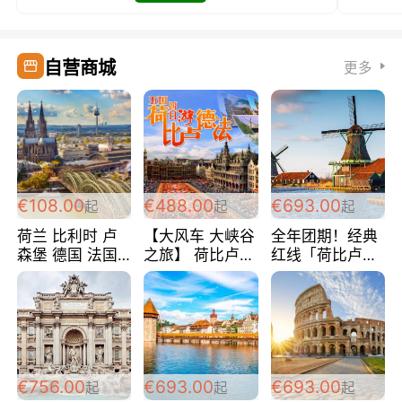
自营商城
更多
€108.00
€488.00
€693.00
起
起
起
荷兰 比利时 卢
【大风车 大峡谷
全年团期！经典
森堡 德国 法国
之旅】 荷比卢德
红线「荷比卢德
超爽玩遍西欧 循
法 巴黎上下 经
法」七天循环 五
环线 全程四星宾
典五国四日游
国 仅售99欧/人/
馆 108欧/人/天
488欧/人
天！巴黎上下！
包拼房~
€756.00
€693.00
€693.00
起
起
起