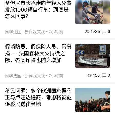
圣但尼市长承诺向年轻人免费
发放1000辆自行车：到底是
怎么回事？
1035
6
闲聊法国
新闻我来找
7小时前
假消防员、假保险人员、假募
捐……法国森林大火持续之
际，各类诈骗也随之增加
158
0
闲聊法国
新闻我来找
7小时前
移民问题：多个欧洲国家据称
正与卢旺达磋商，考虑将被驱
逐移民送往当地