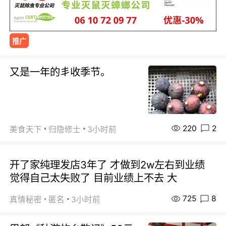
推广
又是一年的丯收季节。
220
2
美食天下
归隐修士
3小时前
开了家纯理发店3年了 才做到2w左右到业绩
觉得自己太失败了 目前业绩上不去 大
725
8
真情秘密
匿名
3小时前