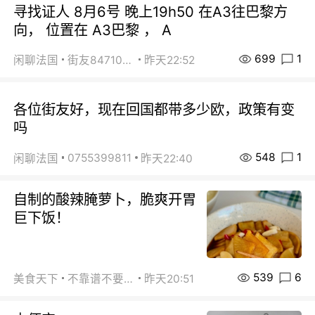
寻找证人 8月6号 晚上19h50 在A3往巴黎方
向， 位置在 A3巴黎 ， A
699
1
闲聊法国
街友84710671
昨天22:52
各位街友好，现在回国都带多少欧，政策有变
吗
548
1
0755399811
闲聊法国
昨天22:40
自制的酸辣腌萝卜，脆爽开胃
巨下饭！
539
6
美食天下
不靠谱不要联系
昨天20:51