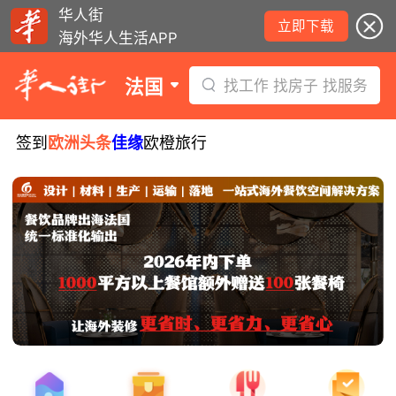
华人街
立即下载
海外华人生活APP
法国
找工作 找房子 找服务
签到
欧洲头条
佳缘
欧橙旅行