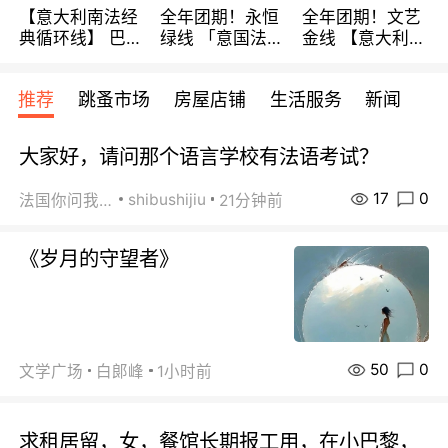
【意大利南法经
全年团期！永恒
全年团期！文艺
典循环线】 巴黎
绿线 「意国法
金线 【意大利一
上下 所有日期铁
南」巴黎上下 去
地】 循环7日游
发！ 全程四星级
意大利 南法 99
全程693欧/人起
推荐
跳蚤市场
房屋店铺
生活服务
新闻
宾馆 108欧/天起
欧/天起 ~包拼房
每周铁发！
全程756欧/位
大家好，请问那个语言学校有法语考试？
17
0
shibushijiu
法国你问我答
21分钟前
《岁月的守望者》
50
0
文学广场
白郞峰
1小时前
求租居留，女，餐馆长期报工用，在小巴黎，