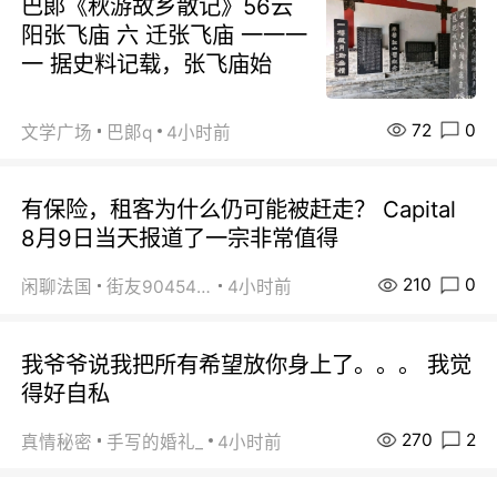
巴郞《秋游故乡散记》56云
阳张飞庙 六 迁张飞庙 一一一
一 据史料记载，张飞庙始
72
0
文学广场
巴郞q
4小时前
有保险，租客为什么仍可能被赶走？ Capital
8月9日当天报道了一宗非常值得
210
0
闲聊法国
街友90454511
4小时前
我爷爷说我把所有希望放你身上了。。。 我觉
得好自私
270
2
真情秘密
手写的婚礼_
4小时前