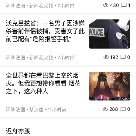
430
1
闲聊法国
新闻我来找
7小时前
沃克吕兹省：一名男子因涉嫌
杀害前伴侣被捕，受害女子此
前已配有“危险报警手机”
192
0
闲聊法国
新闻我来找
7小时前
全世界都在看巴黎上空的烟
火。但我更想带你看看 烟花
之下，这六种人
288
0
闲聊法国
楚汉唐
11小时前
迟舟亦渡