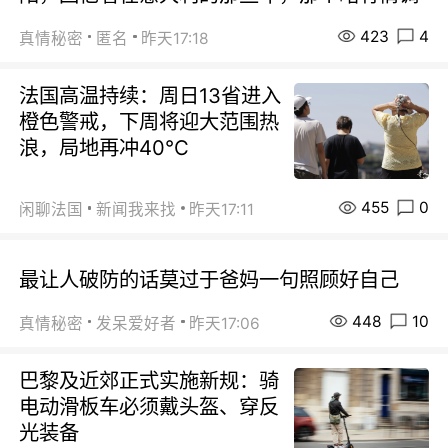
423
4
真情秘密
匿名
昨天17:18
法国高温持续：周日13省进入
橙色警戒，下周将迎大范围热
浪，局地再冲40℃
455
0
闲聊法国
新闻我来找
昨天17:11
最让人破防的话莫过于爸妈一句照顾好自己
448
10
真情秘密
发呆爱好者
昨天17:06
巴黎及近郊正式实施新规：骑
电动滑板车必须戴头盔、穿反
光装备