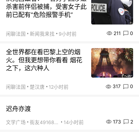
杀害前伴侣被捕，受害女子此
前已配有“危险报警手机”
211
0
闲聊法国
新闻我来找
9小时前
全世界都在看巴黎上空的烟
火。但我更想带你看看 烟花
之下，这六种人
317
0
闲聊法国
楚汉唐
12小时前
迟舟亦渡
173
2
文学广场
街友49168527
14小时前