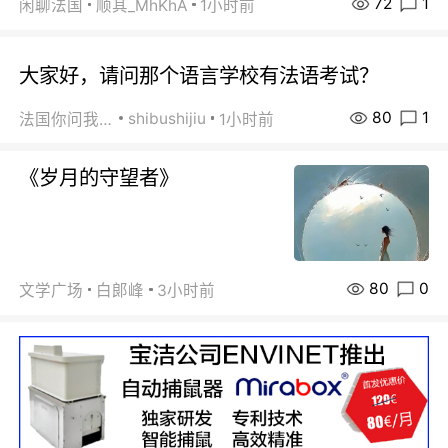
72
1
闲聊法国
顺其_MhKhA
1小时前
大家好，请问那个语言学校有法语考试？
80
1
shibushijiu
法国你问我答
1小时前
《岁月的守望者》
80
0
文学广场
白郞峰
3小时前