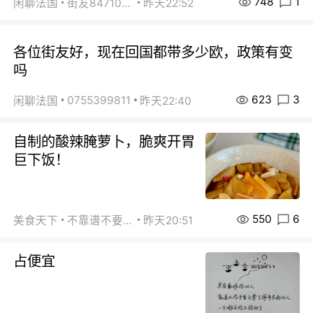
748
1
闲聊法国
街友84710671
昨天22:52
各位街友好，现在回国都带多少欧，政策有变
吗
623
3
0755399811
闲聊法国
昨天22:40
自制的酸辣腌萝卜，脆爽开胃
巨下饭！
550
6
美食天下
不靠谱不要联系
昨天20:51
占便宜