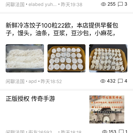
255
3
elabed yuhua
闲聊法国
昨天19:38
新鲜冷冻饺子100粒22欧，本店提供早餐包
子，馒头，油条，豆浆，豆沙包，小麻花，
432
4
apd
闲聊法国
昨天18:52
正版授权 传奇手游
153
1
闲聊法国
街友26592800
昨天18:18