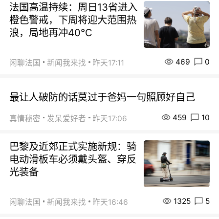
法国高温持续：周日13省进入
橙色警戒，下周将迎大范围热
浪，局地再冲40℃
469
0
闲聊法国
新闻我来找
昨天17:11
最让人破防的话莫过于爸妈一句照顾好自己
459
10
真情秘密
发呆爱好者
昨天17:06
巴黎及近郊正式实施新规：骑
电动滑板车必须戴头盔、穿反
光装备
1325
5
闲聊法国
新闻我来找
昨天16:46