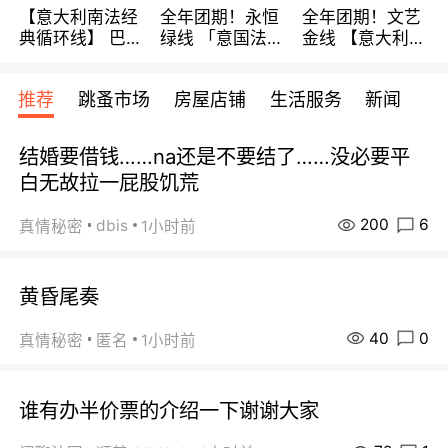
【意大利南法经
全年团期！永恒
全年团期！文艺
典循环线】 巴黎
绿线 「意国法
金线 【意大利一
上下 所有日期铁
南」巴黎上下 去
地】 循环7日游
发！ 全程四星级
意大利 南法 99
全程693欧/人起
推荐
跳蚤市场
房屋店铺
生活服务
新闻
宾馆 108欧/天起
欧/天起 ~包拼房
每周铁发！
全程756欧/位
结婚要借钱……na还是不要结了……没必要平
白无故拉一屁股饥荒
200
6
dbis
真情秘密
1小时前
黄昏尾奏
40
0
真情秘密
匿名
1小时前
谁有办半价票的介绍一下谢谢大家