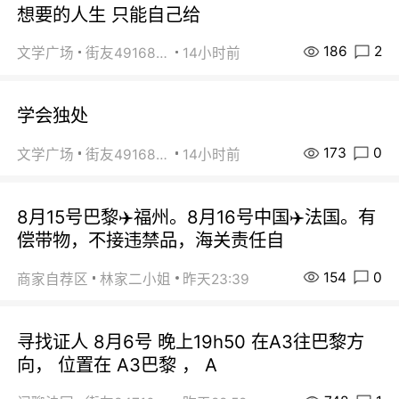
想要的人生 只能自己给
186
2
文学广场
街友49168527
14小时前
学会独处
173
0
文学广场
街友49168527
14小时前
8月15号巴黎✈️福州。8月16号中国✈️法国。有
偿带物，不接违禁品，海关责任自
154
0
商家自荐区
林家二小姐
昨天23:39
寻找证人 8月6号 晚上19h50 在A3往巴黎方
向， 位置在 A3巴黎 ， A