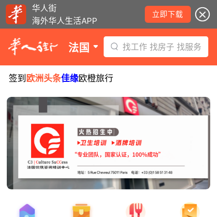
华人街
立即下载
海外华人生活APP
法国
找工作 找房子 找服务
签到
欧洲头条
佳缘
欧橙旅行