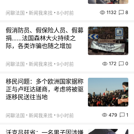
1132
8
闲聊法国
新闻我来找
8小时前
假消防员、假保险人员、假募
捐……法国森林大火持续之
际，各类诈骗也随之增加
172
0
闲聊法国
新闻我来找
9小时前
移民问题：多个欧洲国家据称
正与卢旺达磋商，考虑将被驱
逐移民送往当地
479
1
闲聊法国
新闻我来找
9小时前
沃克吕兹省：一名男子因涉嫌