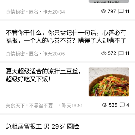
797
11
真情秘密
匿名
昨天20:34
不管你干什么，你只需记住一句话，心善必有
福报，一个人的心善不善？瞒得了人却瞒不了
572
11
真情秘密
匿名
昨天20:05
夏天超级适合的凉拌土豆丝，
超级好吃又下饭！
535
4
美食天下
不靠谱不要联系
昨天19:51
急租居留报工 男 29岁 圆脸