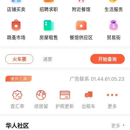
店铺买卖
招聘求职
附近餐馆
生活服务
跳蚤市场
房屋租售
餐馆供应区
贸易街
火车票
通票
开始查询
广告联系 01.44.61.05.23
查汇率
续居留
护照更新
出租车
更多
华人社区
更多