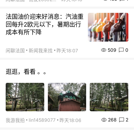
法国油价迎来好消息：汽油重
回每升2欧元以下，暑期出行
成本有所下降
509
0
闲聊法国
新闻我来找
昨天18:07
逛逛，看看 。。
268
2
lin14589077
我游我拍
昨天18:06