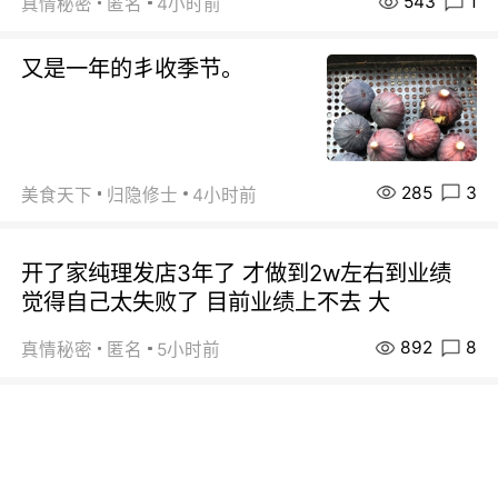
543
1
真情秘密
匿名
4小时前
又是一年的丯收季节。
285
3
美食天下
归隐修士
4小时前
开了家纯理发店3年了 才做到2w左右到业绩
觉得自己太失败了 目前业绩上不去 大
892
8
真情秘密
匿名
5小时前