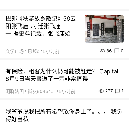
巴郞《秋游故乡散记》56云
阳张飞庙 六 迁张飞庙 一一一
一 据史料记载，张飞庙始
86
0
文学广场
巴郞q
5小时前
有保险，租客为什么仍可能被赶走？ Capital
8月9日当天报道了一宗非常值得
277
1
闲聊法国
街友90454511
5小时前
我爷爷说我把所有希望放你身上了。。。 我觉
得好自私