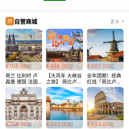
自营商城
更多
€108.00
€488.00
€693.00
起
起
起
荷兰 比利时 卢
【大风车 大峡谷
全年团期！经典
森堡 德国 法国
之旅】 荷比卢德
红线「荷比卢德
超爽玩遍西欧 循
法 巴黎上下 经
法」七天循环 五
环线 全程四星宾
典五国四日游
国 仅售99欧/人/
馆 108欧/人/天
488欧/人
天！巴黎上下！
包拼房~
€756.00
€693.00
€693.00
起
起
起