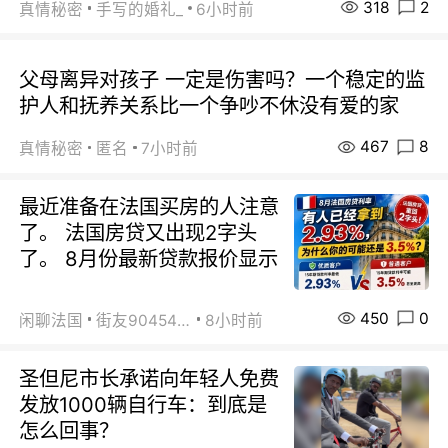
318
2
真情秘密
手写的婚礼_
6小时前
父母离异对孩子 一定是伤害吗？一个稳定的监
护人和抚养关系比一个争吵不休没有爱的家
467
8
真情秘密
匿名
7小时前
最近准备在法国买房的人注意
了。 法国房贷又出现2字头
了。 8月份最新贷款报价显示
450
0
闲聊法国
街友90454511
8小时前
圣但尼市长承诺向年轻人免费
发放1000辆自行车：到底是
怎么回事？