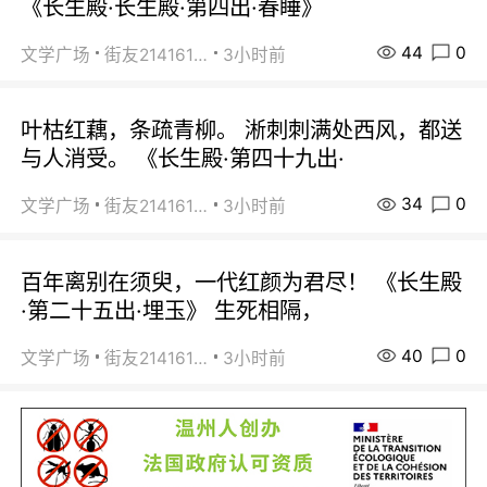
《长生殿·长生殿·第四出·春睡》
44
0
文学广场
街友21416156
3小时前
叶枯红藕，条疏青柳。 淅刺刺满处西风，都送
与人消受。 《长生殿·第四十九出·
34
0
文学广场
街友21416156
3小时前
百年离别在须臾，一代红颜为君尽！ 《长生殿
·第二十五出·埋玉》 生死相隔，
40
0
文学广场
街友21416156
3小时前