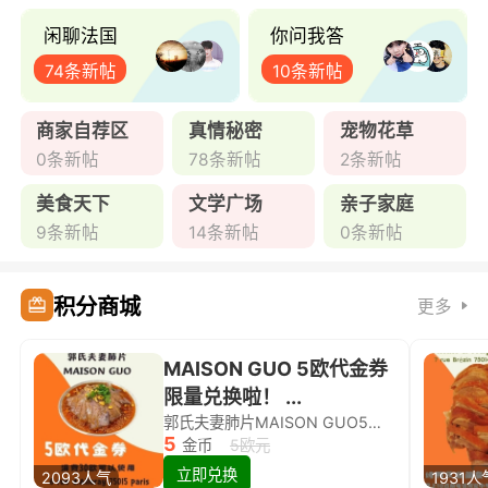
闲聊法国
你问我答
74条新帖
10条新帖
商家自荐区
真情秘密
宠物花草
0条新帖
78条新帖
2条新帖
美食天下
文学广场
亲子家庭
9条新帖
14条新帖
0条新帖
积分商城
更多
MAISON GUO 5欧代金券
限量兑换啦！ ...
郭氏夫妻肺片MAISON GUO5欧代金券限量兑换啦！
5
金币
5欧元
立即兑换
2093人气
1931人