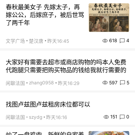
春秋最美女子 先嫁太子，再
嫁公公，后嫁庶子，被后世骂
了两千年
618
4
文学广场
楚汉唐
昨天16:45
大家好有需要去超市或商店购物的吗本人免费
代跑腿只需要把购买物品的钱给我就行需要的
597
5
zhang0958
闲聊法国
昨天16:29
找图卢兹图卢兹租房床位都可以
151
0
szydg
闲聊法国
昨天16:16
炒了一盘鸡肉，新鲜的自家养