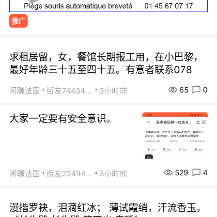
推广
求租居留，女，餐馆长期报工用，在小巴黎，
最好年龄三十五至四十五。有意者联系078
65
0
闲聊法国
街友74434350
3小时前
大家一定要有安全意识。
529
4
闲聊法国
街友23494008
3小时前
漫揩罗袂，泪滴红冰； 薄试霞绡，汗流香玉。