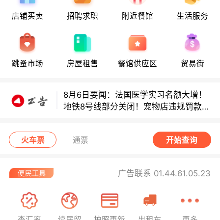
店铺买卖
招聘求职
附近餐馆
生活服务
8月6日要闻：法国医学实习名额大增！
地铁8号线部分关闭！宠物店违规罚款出
炉！
跳蚤市场
房屋租售
餐馆供应区
贸易街
巴黎地铁音乐家海选启动！
8月6日要闻：法国医学实习名额大增！
地铁8号线部分关闭！宠物店违规罚款出
炉！
巴黎地铁音乐家海选启动！
火车票
通票
开始查询
广告联系 01.44.61.05.23
查汇率
续居留
护照更新
出租车
更多