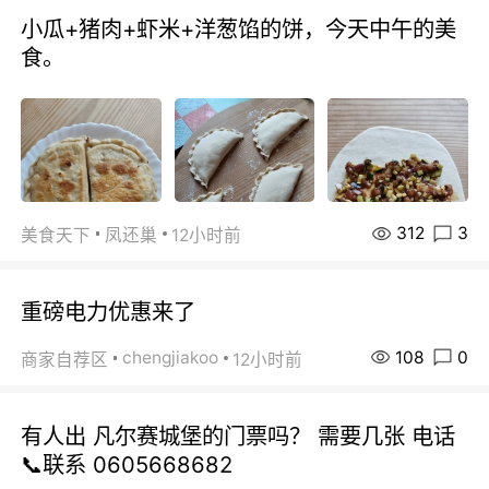
小瓜+猪肉+虾米+洋葱馅的饼，今天中午的美
食。
312
3
美食天下
凤还巢
12小时前
重磅电力优惠来了
108
0
chengjiakoo
商家自荐区
12小时前
有人出 凡尔赛城堡的门票吗？ 需要几张 电话
📞联系 0605668682