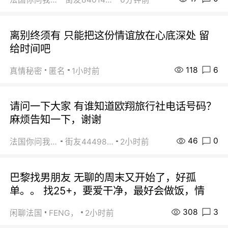
离别终须有 只能把这份情谊放在心底深处 留
给时间吧
118
6
真情秘密
匿名
1小时前
请问一下大家 有谁知道欧翔旅行社电话号码？
麻烦告知一下，谢谢
46
0
法国你问我答
街友44498484
2小时前
巴黎找男朋友 无聊的周末又开始了，好孤
单。。 找25+，要爱干净，最好会做饭，情
308
3
闲聊法国
FENG，
2小时前