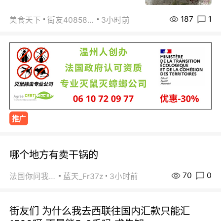
187
1
美食天下
街友40858442
3小时前
推广
哪个地方有卖干锅的
70
0
法国你问我答
蓝天_Fr37z
3小时前
街友们 为什么我去西联往国内汇款只能汇