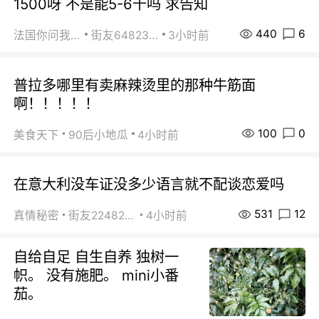
1500呀 不是能5-6千吗 求告知
440
6
法国你问我答
街友64823891
3小时前
普拉多哪里有卖麻辣烫里的那种牛筋面
啊！！！！！
100
0
美食天下
90后小地瓜
4小时前
在意大利没车证没多少语言就不配谈恋爱吗
531
12
真情秘密
街友22482465
4小时前
自给自足 自生自养 独树一
帜。 没有施肥。 mini小番
茄。