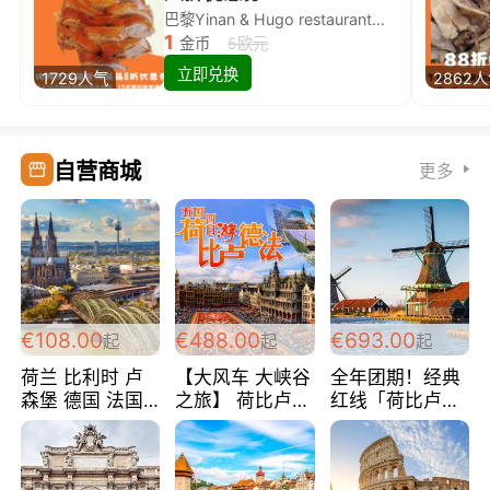
巴黎Yinan & Hugo restaurant除简餐类全场8折
1
金币
5欧元
立即兑换
1729人气
2862
自营商城
更多
€108.00
€488.00
€693.00
起
起
起
荷兰 比利时 卢
【大风车 大峡谷
全年团期！经典
森堡 德国 法国
之旅】 荷比卢德
红线「荷比卢德
超爽玩遍西欧 循
法 巴黎上下 经
法」七天循环 五
环线 全程四星宾
典五国四日游
国 仅售99欧/人/
馆 108欧/人/天
488欧/人
天！巴黎上下！