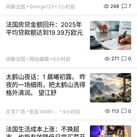
248
7
George123
闲聊法国
7小时前
法国房贷金额回升：2025年
平均贷款额达到19.39万欧元
271
0
闲聊法国
网站编辑
8小时前
太鹤山夜话：1 晨曦初露。 昨
夜的一场细雨，把太鹤山洗得
格外清润。 望江舒
113
0
文学广场
街友74981146
9小时前
法国生活成本上涨：不换超