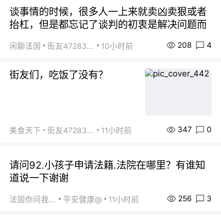
谈事情的时候，很多人一上来就卖凶卖狠或者
抬杠，但是都忘记了谈判的初衷是解决问题而
208
4
闲聊法国
街友472838572
10小时前
街友们，吃饭了没有？
347
0
美食天下
街友472838572
11小时前
请问92.小孩子申请法籍.法院在哪里？有谁知
道说一下谢谢
256
3
法国你问我答
平安健康@
11小时前