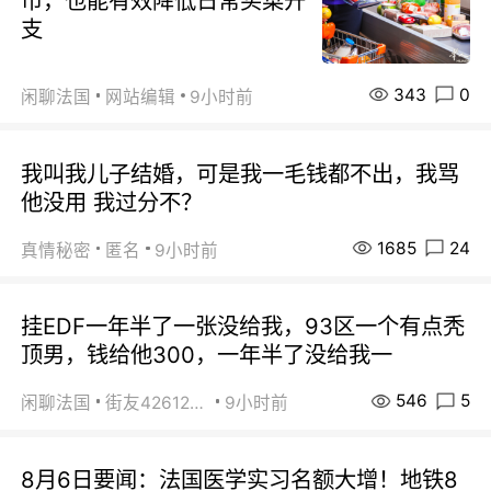
市，也能有效降低日常买菜开
支
343
0
闲聊法国
网站编辑
9小时前
我叫我儿子结婚，可是我一毛钱都不出，我骂
他没用 我过分不？
1685
24
真情秘密
匿名
9小时前
挂EDF一年半了一张没给我，93区一个有点秃
顶男，钱给他300，一年半了没给我一
546
5
闲聊法国
街友42612092
9小时前
8月6日要闻：法国医学实习名额大增！地铁8