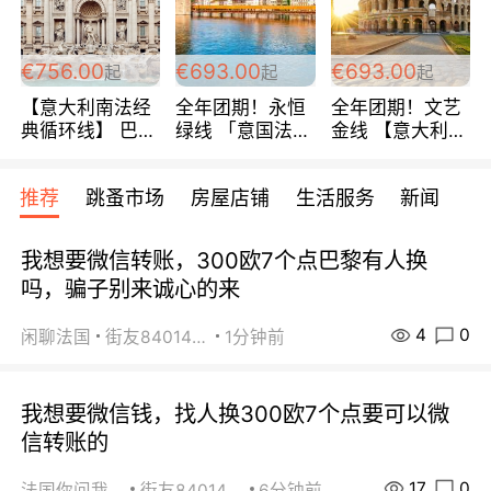
包拼房~
€756.00
€693.00
€693.00
起
起
起
【意大利南法经
全年团期！永恒
全年团期！文艺
典循环线】 巴黎
绿线 「意国法
金线 【意大利一
上下 所有日期铁
南」巴黎上下 去
地】 循环7日游
发！ 全程四星级
意大利 南法 99
全程693欧/人起
推荐
跳蚤市场
房屋店铺
生活服务
新闻
宾馆 108欧/天起
欧/天起 ~包拼房
每周铁发！
全程756欧/位
我想要微信转账，300欧7个点巴黎有人换
吗，骗子别来诚心的来
4
0
闲聊法国
街友84014588
1分钟前
我想要微信钱，找人换300欧7个点要可以微
信转账的
17
0
法国你问我答
街友84014588
6分钟前