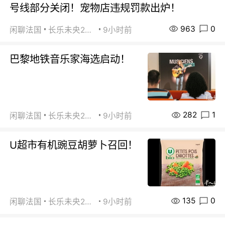
号线部分关闭！宠物店违规罚款出炉！
963
0
闲聊法国
长乐未央2015
9小时前
巴黎地铁音乐家海选启动！
282
1
闲聊法国
长乐未央2015
9小时前
U超市有机豌豆胡萝卜召回！
135
0
闲聊法国
长乐未央2015
9小时前