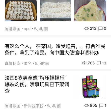
213
0
apd
闲聊法国
5小时前
有这么个人， 在某国，遭受迫害，。符合难民
条件。拿到了难民。向中国大使馆申请补办
765
13
真情秘密
匿名
5小时前
法国8岁男童遭“解压捏捏乐”
爆裂灼伤，涉事玩具已下架调
查
805
1
闲聊法国
新闻我来找
5小时前