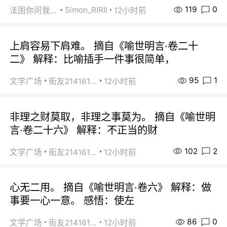
119
0
Simon_RIRIl
法国你问我答
12小时前
上肩容易下肩难。 摘自《喻世明言·卷二十
二》 解释：比喻插手一件事很简单，
95
1
文学广场
街友21416156
12小时前
非理之财莫取，非理之事莫为。 摘自《喻世明
言·卷二十六》 解释：不正当的财
102
2
文学广场
街友21416156
12小时前
心无二用。 摘自《喻世明言·卷六》 解释：做
事要一心一意。 感悟：使左
86
0
文学广场
街友21416156
12小时前