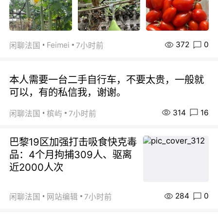
372
0
Feimei
闲聊法国
7小时前
本人需要一台二手自行车，不要太贵，一般就
可以，有的私信我，谢谢。
314
16
闲聊法国
槟屿
7小时前
巴黎19区加强打击吸食快克毒
品：4个月拘捕309人、驱离
近2000人次
284
0
闲聊法国
网站编辑
7小时前