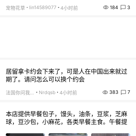
184
3
lin14589077
宠物花草
4小时前
居留拿卡约会下来了，可是人在中国出来就过
期了。请问怎么可以换个约会
383
7
Nrdqsb
法国你问我答
4小时前
本店提供早餐包子，馒头，油条，豆浆，芝麻
球，豆沙包，小麻花，各类早餐主食。午餐提