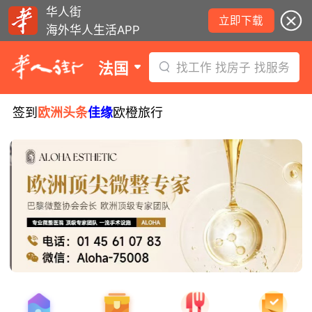
华人街
立即下载
海外华人生活APP
法国
找工作 找房子 找服务
签到
欧洲头条
佳缘
欧橙旅行