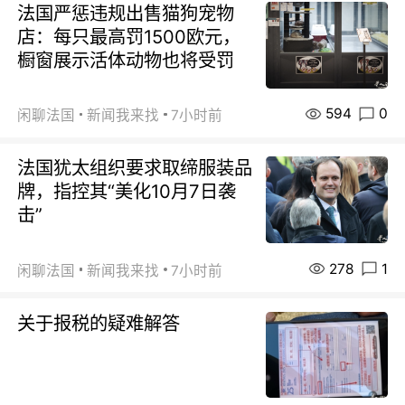
法国严惩违规出售猫狗宠物
店：每只最高罚1500欧元，
橱窗展示活体动物也将受罚
594
0
闲聊法国
新闻我来找
7小时前
法国犹太组织要求取缔服装品
牌，指控其“美化10月7日袭
击”
278
1
闲聊法国
新闻我来找
7小时前
关于报税的疑难解答