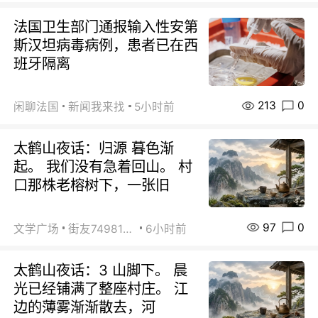
法国卫生部门通报输入性安第
斯汉坦病毒病例，患者已在西
班牙隔离
213
0
闲聊法国
新闻我来找
5小时前
太鹤山夜话：归源 暮色渐
起。 我们没有急着回山。 村
口那株老榕树下，一张旧
97
0
文学广场
街友74981146
6小时前
太鹤山夜话：3 山脚下。 晨
光已经铺满了整座村庄。 江
边的薄雾渐渐散去，河