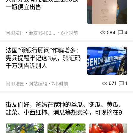
一瓶便宜出售
584
4
闲聊法国
街友15402223
6小时前
法国“假银行顾问”诈骗增多：
宪兵提醒牢记这3点，验证码
千万别告诉别人
671
1
闲聊法国
网站编辑
7小时前
街友们好，爸妈在家种的丝瓜、冬瓜、黄瓜、
韭菜、小西红柿、浦瓜等想卖掉，可现摘在9