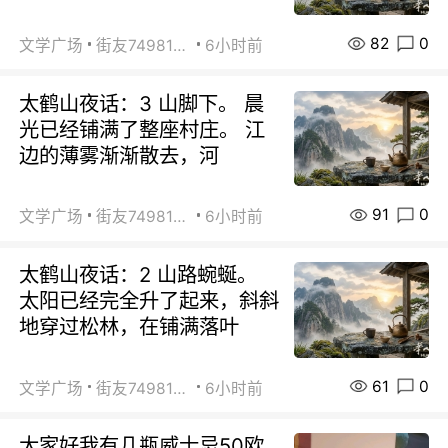
82
0
文学广场
街友74981146
6小时前
太鹤山夜话：3 山脚下。 晨
光已经铺满了整座村庄。 江
边的薄雾渐渐散去，河
91
0
文学广场
街友74981146
6小时前
太鹤山夜话：2 山路蜿蜒。
太阳已经完全升了起来，斜斜
地穿过松林，在铺满落叶
61
0
文学广场
街友74981146
6小时前
大家好我有几瓶威士忌50欧