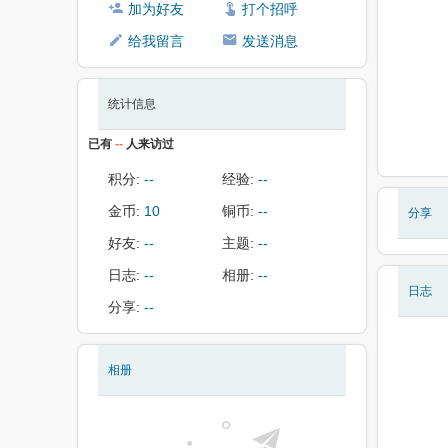
加为好友
打个招呼
给我留言
发送消息
统计信息
已有
--
人来访过
积分:
--
经验:
--
金币:
10
铜币:
--
分享
好友:
--
主题:
--
日志:
--
相册:
--
日志
分享:
--
相册