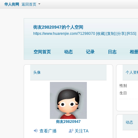
华人街网
返回首页
街友29820947的个人空间
https://www.huarenjie.com/?1298070
[收藏]
[复制]
[分享]
[RSS]
空间首页
动态
记录
日志
相
头像
个人资
性别
生日
街友29820947
动态
查看广播
关注TA