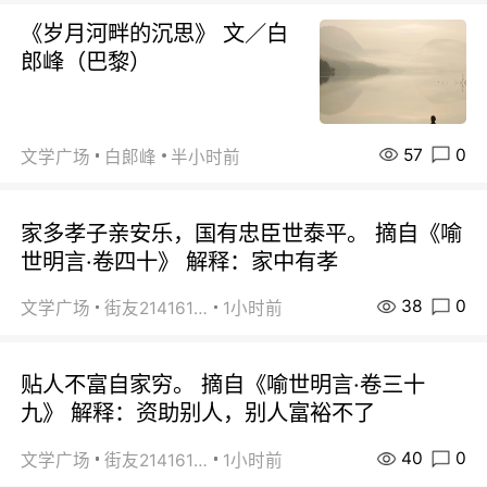
《岁月河畔的沉思》 文／白
郎峰（巴黎）
57
0
文学广场
白郞峰
半小时前
家多孝子亲安乐，国有忠臣世泰平。 摘自《喻
世明言·卷四十》 解释：家中有孝
38
0
文学广场
街友21416156
1小时前
贴人不富自家穷。 摘自《喻世明言·卷三十
九》 解释：资助别人，别人富裕不了
40
0
文学广场
街友21416156
1小时前