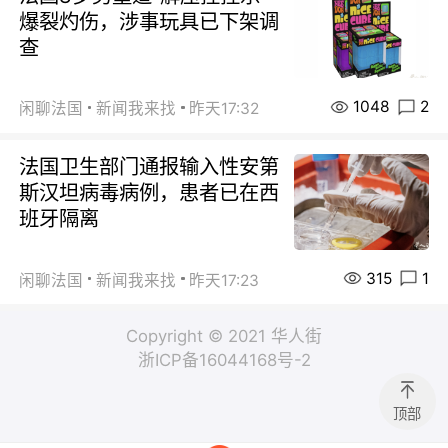
爆裂灼伤，涉事玩具已下架调
查
1048
2
闲聊法国
新闻我来找
昨天17:32
法国卫生部门通报输入性安第
斯汉坦病毒病例，患者已在西
班牙隔离
315
1
闲聊法国
新闻我来找
昨天17:23
Copyright © 2021 华人街
浙ICP备16044168号-2
顶部