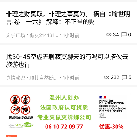
非理之财莫取，非理之事莫为。 摘自《喻世明
言·卷二十六》 解释：不正当的财
34
0
文学广场
街友21416156
1小时前
找30-45空虚无聊寂寞聊天的有吗可以搭伙去
旅游也行
232
5
真情秘密
顺其自然随缘
1小时前