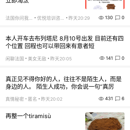
立即淘汰
130
0
法国你问我答
优悦培训咨询
昨天20:29
本人开车去布列塔尼 8月10号出发 目前还有四
个位置 回程也可以带回来有意者短
141
0
闲聊法国
美女无敌
昨天20:05
真正见不得你好的人，往往不是陌生人，而是
身边的人。 陌生人成功，你会说一句“真厉
431
6
真情秘密
匿名
昨天20:02
再整一个tiramisù