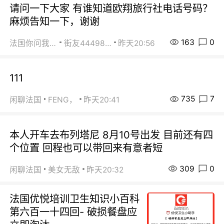
请问一下大家 有谁知道欧翔旅行社电话号码？
麻烦告知一下，谢谢
163
0
法国你问我答
街友44498484
昨天20:56
111
735
7
闲聊法国
FENG，
昨天20:41
本人开车去布列塔尼 8月10号出发 目前还有四
个位置 回程也可以带回来有意者短
309
0
闲聊法国
美女无敌
昨天20:32
法国优悦培训卫生知识小百科
第六百一十四回- 破损餐盘应