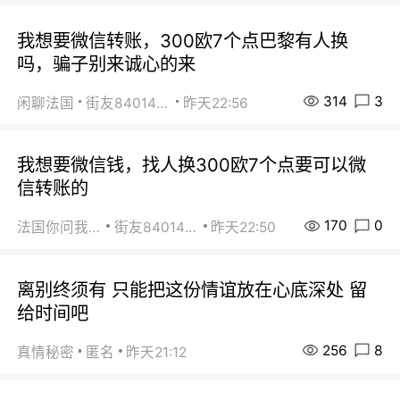
我想要微信转账，300欧7个点巴黎有人换
吗，骗子别来诚心的来
314
3
闲聊法国
街友84014588
昨天22:56
我想要微信钱，找人换300欧7个点要可以微
信转账的
170
0
法国你问我答
街友84014588
昨天22:50
离别终须有 只能把这份情谊放在心底深处 留
给时间吧
256
8
真情秘密
匿名
昨天21:12