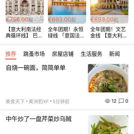
包拼房~
€756.00
€693.00
€693.00
起
起
起
【意大利南法经
全年团期！永恒
全年团期！文艺
典循环线】 巴黎
绿线 「意国法
金线 【意大利一
上下 所有日期铁
南」巴黎上下 去
地】 循环7日游
发！ 全程四星级
意大利 南法 99
全程693欧/人起
推荐
跳蚤市场
房屋店铺
生活服务
新闻
宾馆 108欧/天起
欧/天起 ~包拼房
每周铁发！
全程756欧/位
自烧一碗面，简简单单
12
0
美食天下
美洲豹XF
5分钟前
中午炒了一盘芹菜炒乌贼