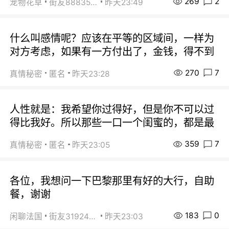
269
2
宠物花草
街友88835518
昨天23:49
什么叫感情呢？应该在平等的区域间，一样为
对方考虑，如果有一方付出了，金钱，得不到
270
7
真情秘密
匿名
昨天23:28
人性就是：我希望你过得好，但是你不可以过
得比我好。所以那些一口一个闺蜜的，都是最
359
7
真情秘密
匿名
昨天23:05
各位，我想问一下巴黎那里有好的大行，自助
餐，谢谢
183
0
闲聊法国
街友31924072
昨天23:03