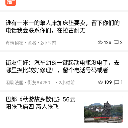
推广
谁有一米一的单人床加床垫要卖，留下你们的
电话我会联系你们，在拉古耐无
126
2
真情秘密
匿名
2小时前
街友们好：汽车218i一键起动电瓶没电了，去
哪里换比较好修理厂，留个电话号码或者
109
1
闲聊法国
街友64250024
2小时前
巴郞《秋游故乡散记》56云
阳张飞庙四 燕人张飞