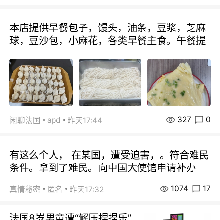
本店提供早餐包子，馒头，油条，豆浆，芝麻
球，豆沙包，小麻花，各类早餐主食。午餐提
327
0
apd
闲聊法国
昨天17:44
有这么个人， 在某国，遭受迫害，。符合难民
条件。拿到了难民。向中国大使馆申请补办
1074
17
真情秘密
匿名
昨天17:32
法国8岁男童遭“解压捏捏乐”