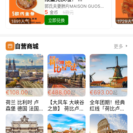
郭氏夫妻肺片MAISON GUO5欧代金券限量兑换啦！
5
金币
5欧元
立即兑换
1891人气
1729人
自营商城
更多
€108.00
€488.00
€693.00
起
起
起
荷兰 比利时 卢
【大风车 大峡谷
全年团期！经典
森堡 德国 法国
之旅】 荷比卢德
红线「荷比卢德
超爽玩遍西欧 循
法 巴黎上下 经
法」七天循环 五
环线 全程四星宾
典五国四日游
国 仅售99欧/人/
馆 108欧/人/天
488欧/人
天！巴黎上下！