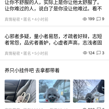
让你不舒服的人，实际上是你让他太舒服了。
让你难过的人，说白了是你没让他难过。看不
199
9
真情秘密
匿名
4小时前
心邪者多疑，量小者易怒，才疏者好辩，志短
者常怨，品劣者善妒，心虚者声高，志浅者固
124
3
真情秘密
匿名
5小时前
养只小挂件吧 去拿都带着