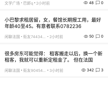
48
0
文学广场
巴郞q
2小时前
小巴黎求租居留，女，餐馆长期报工用，最好
年龄40至45。有意者联系0782236
50
0
闲聊法国
街友74434350
2小时前
很多房东可能觉得： 租客搬走以后，换一个新
租客，我就可以重新定租金了。 但在法国
342
3
闲聊法国
街友90454511
3小时前