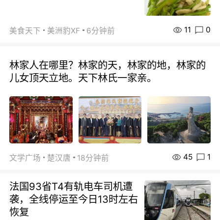
11
0
美食天下
美洲豹XF
6分钟前
林家人在哪里？林家的天，林家的地，林家的
儿女顶天立地。天下林氏一家亲。
45
1
文学广场
楚汉唐
18分钟前
法国93省T4有轨电车司机遭
袭，全线停运至今日13时左右
恢复