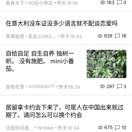
163
0
美食天下
90后小地瓜
昨天18:46
在意大利没车证没多少语言就不配谈恋爱吗
926
18
真情秘密
街友22482465
昨天18:43
自给自足 自生自养 独树一
帜。 没有施肥。 mini小番
茄。
297
3
lin14589077
宠物花草
昨天18:39
居留拿卡约会下来了，可是人在中国出来就过
期了。请问怎么可以换个约会
675
10
Nrdqsb
法国你问我答
昨天18:34