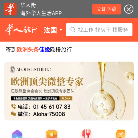
华人街
立即下载
海外华人生活APP
法国
找工作 找房子 找服务
签到
欧洲头条
佳缘
欧橙旅行