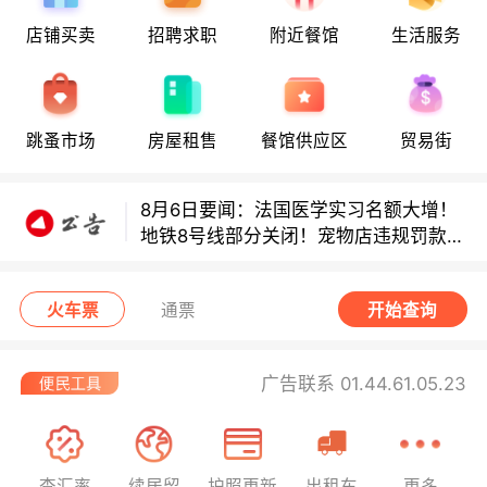
8月6日要闻：法国医学实习名额大增！
店铺买卖
招聘求职
附近餐馆
生活服务
地铁8号线部分关闭！宠物店违规罚款出
炉！
巴黎地铁音乐家海选启动！
跳蚤市场
房屋租售
餐馆供应区
贸易街
8月6日要闻：法国医学实习名额大增！
地铁8号线部分关闭！宠物店违规罚款出
炉！
巴黎地铁音乐家海选启动！
火车票
通票
开始查询
广告联系 01.44.61.05.23
查汇率
续居留
护照更新
出租车
更多