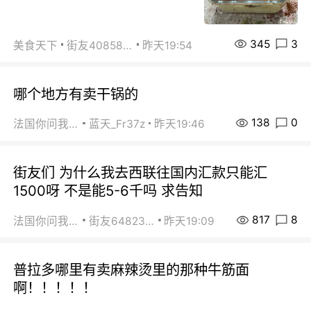
345
3
美食天下
街友40858442
昨天19:54
哪个地方有卖干锅的
138
0
法国你问我答
蓝天_Fr37z
昨天19:46
街友们 为什么我去西联往国内汇款只能汇
1500呀 不是能5-6千吗 求告知
817
8
法国你问我答
街友64823891
昨天19:09
普拉多哪里有卖麻辣烫里的那种牛筋面
啊！！！！！