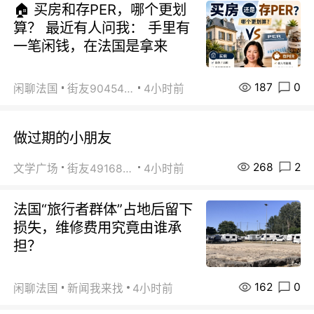
🏠 买房和存PER，哪个更划
算？ 最近有人问我： 手里有
一笔闲钱，在法国是拿来
187
0
闲聊法国
街友90454511
4小时前
做过期的小朋友
268
2
文学广场
街友49168527
4小时前
法国“旅行者群体”占地后留下
损失，维修费用究竟由谁承
担？
162
0
闲聊法国
新闻我来找
4小时前