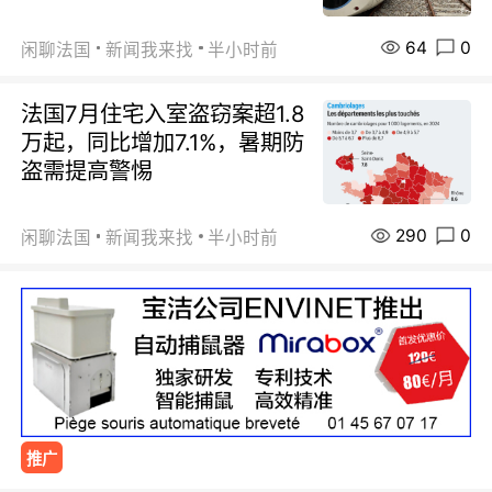
64
0
闲聊法国
新闻我来找
半小时前
法国7月住宅入室盗窃案超1.8
万起，同比增加7.1%，暑期防
盗需提高警惕
290
0
闲聊法国
新闻我来找
半小时前
推广