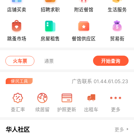
店铺买卖
招聘求职
附近餐馆
生活服务
跳蚤市场
房屋租售
餐馆供应区
贸易街
火车票
通票
开始查询
广告联系 01.44.61.05.23
查汇率
续居留
护照更新
出租车
更多
华人社区
更多