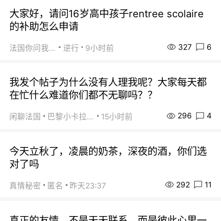
大家好，请问16岁高中孩子rentree scolaire
的补助怎么申请
327
6
法国你问我答
逆行
9小时前
我发个帖子为什么没有人理我呢？大家每天都
在忙什么难道你们都不无聊吗？？
296
4
闲聊法国
巴黎小卡拉咪
15小时前
今天立秋了，凌晨的奶茶，深夜的酒，你们选
对了吗
292
11
真情秘密
匿名
昨天23:37
真正的友情，不是天天联系，而是彼此心里一