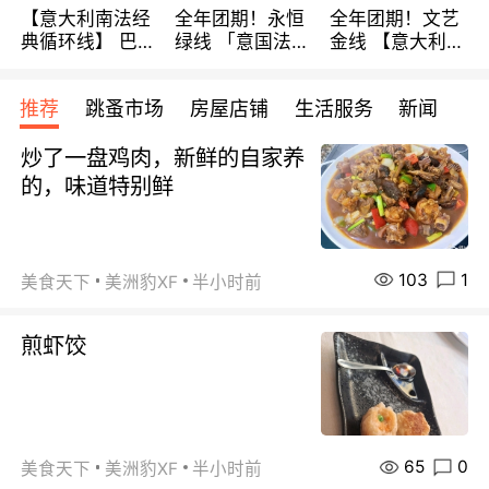
【意大利南法经
全年团期！永恒
全年团期！文艺
典循环线】 巴黎
绿线 「意国法
金线 【意大利一
上下 所有日期铁
南」巴黎上下 去
地】 循环7日游
发！ 全程四星级
意大利 南法 99
全程693欧/人起
推荐
跳蚤市场
房屋店铺
生活服务
新闻
宾馆 108欧/天起
欧/天起 ~包拼房
每周铁发！
全程756欧/位
炒了一盘鸡肉，新鲜的自家养
的，味道特别鲜
103
1
美食天下
美洲豹XF
半小时前
煎虾饺
65
0
美食天下
美洲豹XF
半小时前