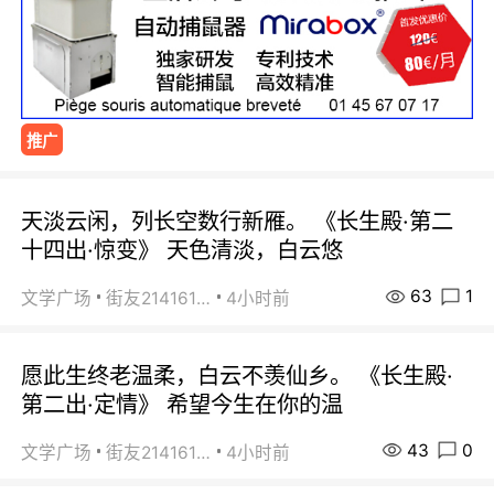
推广
天淡云闲，列长空数行新雁。 《长生殿·第二
十四出·惊变》 天色清淡，白云悠
63
1
文学广场
街友21416156
4小时前
愿此生终老温柔，白云不羡仙乡。 《长生殿·
第二出·定情》 希望今生在你的温
43
0
文学广场
街友21416156
4小时前