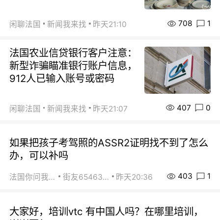
708
1
闲聊法国
新闻我来找
昨天21:10
法国农业信贷银行客户注意：
新型诈骗瞄准银行账户信息，
912人已输入账号或密码
407
0
闲聊法国
新闻我来找
昨天21:07
如果把孩子考驾照的ASSR2证明找不到了怎么
办，可以补吗
403
1
法国你问我答
街友65463281
昨天20:36
大家好，培训vtc 有中国人吗？在哪里培训，