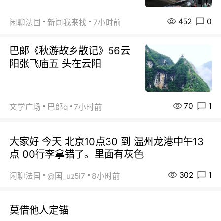
452
0
闲聊法国
新闻我来找
7小时前
巴郞《秋游故乡散记》56云
阳张飞庙五 头在云阳
70
1
文学广场
巴郞q
7小时前
大家好 今天 北京10点30 到 温州龙港中午13
点 00行李拿错了。里面有灰色
302
1
闲聊法国
@国_uz5i7
8小时前
莫借他人定锚