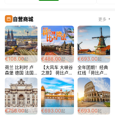
自营商城
更多
€108.00
€488.00
€693.00
起
起
起
荷兰 比利时 卢
【大风车 大峡谷
全年团期！经典
森堡 德国 法国
之旅】 荷比卢德
红线「荷比卢德
超爽玩遍西欧 循
法 巴黎上下 经
法」七天循环 五
环线 全程四星宾
典五国四日游
国 仅售99欧/人/
馆 108欧/人/天
488欧/人
天！巴黎上下！
包拼房~
€756.00
€693.00
€693.00
起
起
起