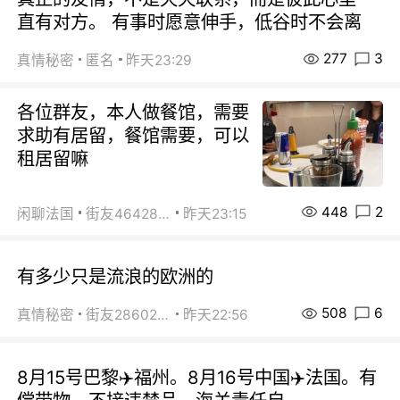
直有对方。 有事时愿意伸手，低谷时不会离
277
3
真情秘密
匿名
昨天23:29
各位群友，本人做餐馆，需要
求助有居留，餐馆需要，可以
租居留嘛
448
2
闲聊法国
街友46428878
昨天23:15
有多少只是流浪的欧洲的
508
6
真情秘密
街友28602925
昨天22:56
8月15号巴黎✈️福州。8月16号中国✈️法国。有