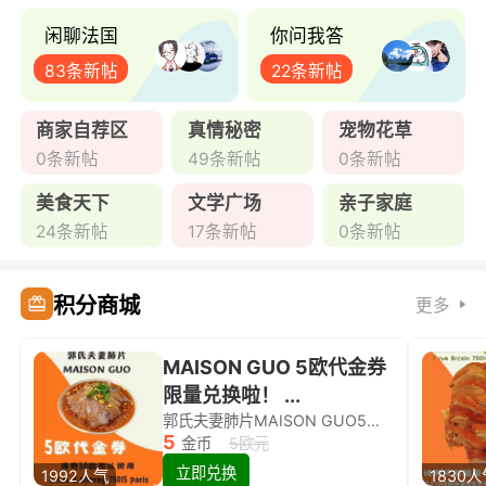
闲聊法国
你问我答
83条新帖
22条新帖
商家自荐区
真情秘密
宠物花草
0条新帖
49条新帖
0条新帖
美食天下
文学广场
亲子家庭
24条新帖
17条新帖
0条新帖
积分商城
更多
MAISON GUO 5欧代金券
限量兑换啦！ ...
郭氏夫妻肺片MAISON GUO5欧代金券限量兑换啦！
5
金币
5欧元
立即兑换
1992人气
1830