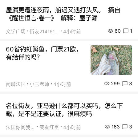
屋漏更遭连夜雨，船迟又遇打头风。 摘自
《醒世恒言·卷一》 解释：屋子漏
60
1
文学广场
街友21416156
4小时前
60省钓虹鳟鱼，门票21欧，
有结伴的吗？
299
3
闲聊法国
小玉老师
4小时前
名位街友，亚马逊什么都可以买吗，怎么下
载，是不是还要认证，很麻烦吗
163
3
法国你问我答
笑看红臣
4小时前