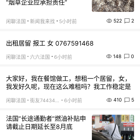
“烟草企业应承担责任”
522
2
闲聊法国
新闻我来找
5小时前
出租居留 报工 女 0767591468
148
0
闲聊法国
六六法国
6小时前
大家好，我在餐馆做工，想租一个居留，女，
我发好久呢，现在这么难租吗？我工作稳定是
410
5
闲聊法国
街友74434350
6小时前
法国“长途通勤者”燃油补贴申
请截止日期延长至8月底