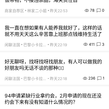
偿带物，不接违禁品，海关责任自
78
0
商家自荐区
林家二小姐
昨天22:53
我一直在想如果有人能养我就好了，这样的话
就不用天天这么辛苦靠上班那点钱维持生活了
411
3
闲聊法国
巴黎小卡拉咪
昨天22:19
好无聊呀，找呀找呀找朋友，有人可以做我的
好朋友吗无话不谈的那种😮‍💨
236
1
闲聊法国
巴黎小卡拉咪
昨天22:18
94申请紧缺行业拿约会，2月申请的现在还没
约会下来有没有知道什么情况的？