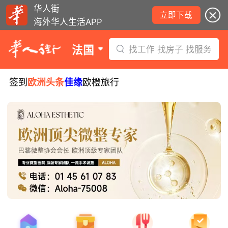
华人街
立即下载
海外华人生活APP
法国
找工作 找房子 找服务
签到
欧洲头条
佳缘
欧橙旅行