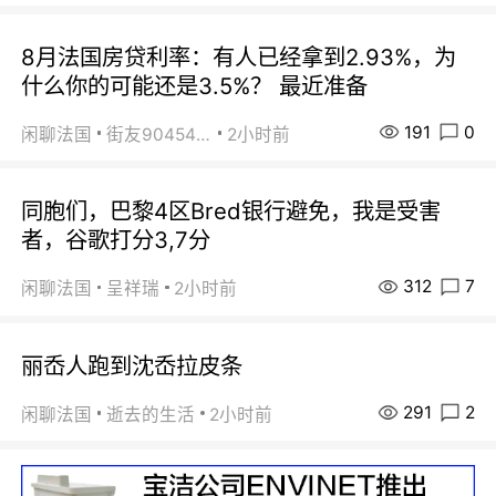
8月法国房贷利率：有人已经拿到2.93%，为
什么你的可能还是3.5%？ 最近准备
191
0
闲聊法国
街友90454511
2小时前
同胞们，巴黎4区Bred银行避免，我是受害
者，谷歌打分3,7分
312
7
闲聊法国
呈祥瑞
2小时前
丽岙人跑到沈岙拉皮条
291
2
闲聊法国
逝去的生活
2小时前