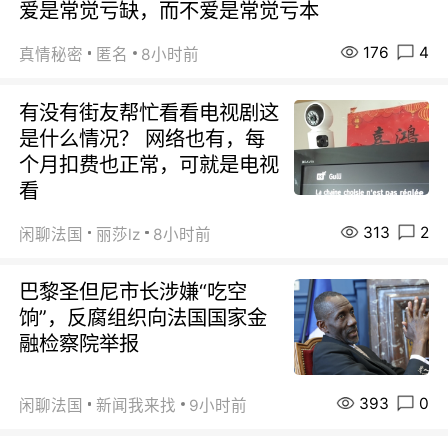
爱是常觉亏缺，而不爱是常觉亏本
176
4
真情秘密
匿名
8小时前
有没有街友帮忙看看电视剧这
是什么情况？ 网络也有，每
个月扣费也正常，可就是电视
看
313
2
闲聊法国
丽莎lz
8小时前
巴黎圣但尼市长涉嫌“吃空
饷”，反腐组织向法国国家金
融检察院举报
393
0
闲聊法国
新闻我来找
9小时前