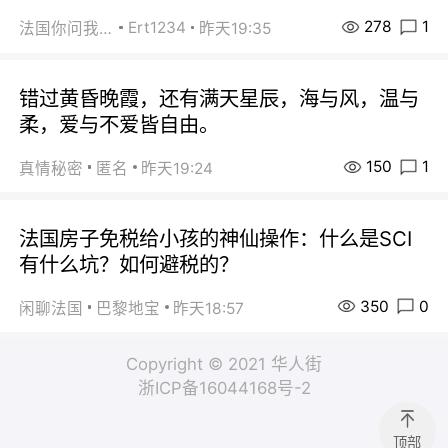
278
1
Ert1234
法国你问我答
昨天19:35
错过黄昏晚霞，还有满天星辰，海与风，温与
柔，爱与不爱皆自由。
150
1
真情秘密
匿名
昨天19:24
法国房子免税给小孩的神仙操作：什么是SCI
有什么坑？如何避税的？
350
0
闲聊法国
巴黎地宝
昨天18:57
Copyright © 2021 华人街
浙ICP备16044168号-2
顶部