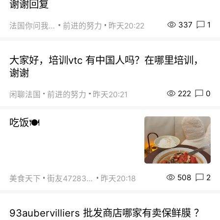
谢谢回复
337
1
法国你问我答
前进的努力
昨天20:22
大家好，培训vtc 有中国人吗？在哪里培训，
谢谢
222
0
闲聊法国
前进的努力
昨天20:21
吃饭🍽️
508
2
美食天下
街友472838572
昨天20:18
93aubervilliers 批发商店哪家有卖保鲜膜 ？