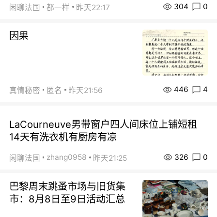
304
0
闲聊法国
都一样
昨天22:17
因果
446
4
真情秘密
匿名
昨天21:56
LaCourneuve男带窗户四人间床位上铺短租
14天有洗衣机有厨房有凉
326
0
zhang0958
闲聊法国
昨天21:25
巴黎周末跳蚤市场与旧货集
市：8月8日至9日活动汇总