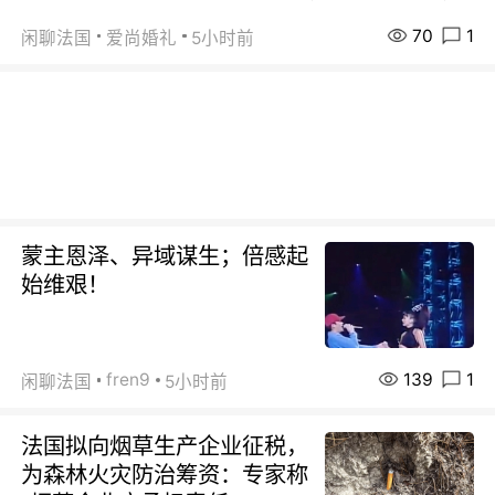
70
1
闲聊法国
爱尚婚礼
5小时前
蒙主恩泽、异域谋生；倍感起
始维艰！
139
1
fren9
闲聊法国
5小时前
法国拟向烟草生产企业征税，
为森林火灾防治筹资：专家称