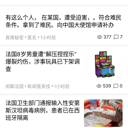
有这么个人， 在某国，遭受迫害，。符合难民
条件。拿到了难民。向中国大使馆申请补办
377
7
真情秘密
匿名
1小时前
法国8岁男童遭“解压捏捏乐”
爆裂灼伤，涉事玩具已下架调
查
539
0
闲聊法国
新闻我来找
1小时前
法国卫生部门通报输入性安第
斯汉坦病毒病例，患者已在西
班牙隔离