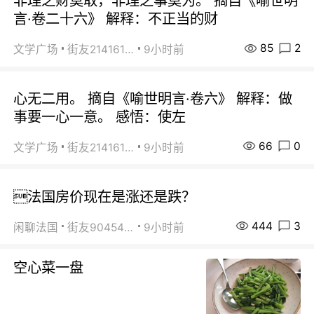
非理之财莫取，非理之事莫为。 摘自《喻世明
言·卷二十六》 解释：不正当的财
85
2
文学广场
街友21416156
9小时前
心无二用。 摘自《喻世明言·卷六》 解释：做
事要一心一意。 感悟：使左
66
0
文学广场
街友21416156
9小时前
法国房价现在是涨还是跌？
444
3
闲聊法国
街友90454511
9小时前
空心菜一盘