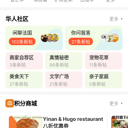
华人社区
更多
闲聊法国
你问我答
102条新帖
27条新帖
商家自荐区
真情秘密
宠物花草
3条新帖
96条新帖
11条新帖
美食天下
文学广场
亲子家庭
27条新帖
21条新帖
0条新帖
积分商城
更多
Yinan & Hugo restaurant
八折优惠券