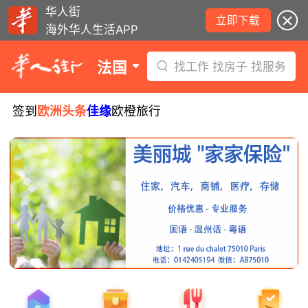
华人街
立即下载
海外华人生活APP
法国
找工作 找房子 找服务
签到
欧洲头条
佳缘
欧橙旅行