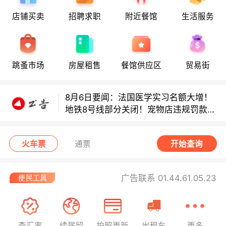
8月6日要闻：法国医学实习名额大增！
店铺买卖
招聘求职
附近餐馆
生活服务
地铁8号线部分关闭！宠物店违规罚款出
炉！
巴黎地铁音乐家海选启动！
跳蚤市场
房屋租售
餐馆供应区
贸易街
8月6日要闻：法国医学实习名额大增！
地铁8号线部分关闭！宠物店违规罚款出
炉！
巴黎地铁音乐家海选启动！
火车票
通票
开始查询
广告联系 01.44.61.05.23
查汇率
续居留
护照更新
出租车
更多