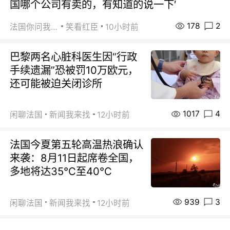
国哪个公司有卖的，有知道的说一下′
178
2
法国你问我答
笑看红臣
10小时前
巴黎两名心脏科医生因“行政
手续遗漏”恐被罚10万欧元，
还可能被迫关闭诊所
1017
4
闲聊法国
新闻我来找
12小时前
法国今夏第五轮高温热浪确认
来袭：8月11日起席卷全国，
多地将达35℃至40℃
939
3
闲聊法国
新闻我来找
12小时前