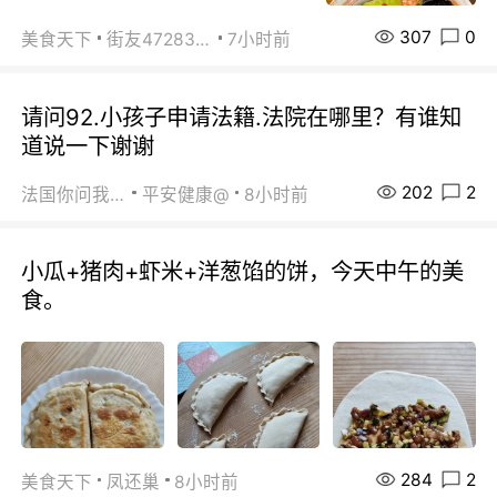
307
0
美食天下
街友472838572
7小时前
请问92.小孩子申请法籍.法院在哪里？有谁知
道说一下谢谢
202
2
法国你问我答
平安健康@
8小时前
小瓜+猪肉+虾米+洋葱馅的饼，今天中午的美
食。
284
2
美食天下
凤还巢
8小时前