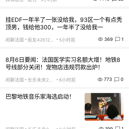
挂EDF一年半了一张没给我，93区一个有点秃
顶男，钱给他300，一年半了没给我一
369
1
闲聊法国
街友42612092
5小时前
8月6日要闻：法国医学实习名额大增！地铁8
号线部分关闭！宠物店违规罚款出炉！
773
0
闲聊法国
长乐未央2015
6小时前
巴黎地铁音乐家海选启动！
199
1