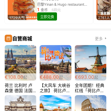
巴黎Yinan & Hugo restaurant除简餐类全场8折
1
金币
5欧元
立即兑换
1729人气
2761人
自营商城
更多
€108.00
€488.00
€693.00
起
起
起
荷兰 比利时 卢
【大风车 大峡谷
全年团期！经典
森堡 德国 法国
之旅】 荷比卢德
红线「荷比卢德
超爽玩遍西欧 循
法 巴黎上下 经
法」七天循环 五
环线 全程四星宾
典五国四日游
国 仅售99欧/人/
馆 108欧/人/天
488欧/人
天！巴黎上下！