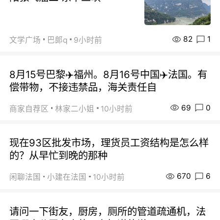
82
1
文学广场
巴郞q
9小时前
8月15号巴黎✈️福州。8月16号中国✈️法国。有
偿带物，不接违禁品，海关责任自
69
0
商家自荐区
林家二小姐
10小时前
现在93区批发市场，理货员工资结构是怎么样
的？从早忙到晚的那种
670
6
闲聊法国
小建在法国
10小时前
请问一下街友，厨房，厕所的管道疏通机，法