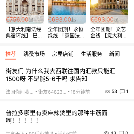
包拼房~
€756.00
€693.00
€693.00
起
起
起
【意大利南法经
全年团期！永恒
全年团期！文艺
典循环线】 巴黎
绿线 「意国法
金线 【意大利一
上下 所有日期铁
南」巴黎上下 去
地】 循环7日游
发！ 全程四星级
意大利 南法 99
全程693欧/人起
推荐
跳蚤市场
房屋店铺
生活服务
新闻
宾馆 108欧/天起
欧/天起 ~包拼房
每周铁发！
全程756欧/位
街友们 为什么我去西联往国内汇款只能汇
1500呀 不是能5-6千吗 求告知
53
1
法国你问我答
街友64823891
18分钟前
普拉多哪里有卖麻辣烫里的那种牛筋面
啊！！！！！
43
0
美食天下
90后小地瓜
半小时前