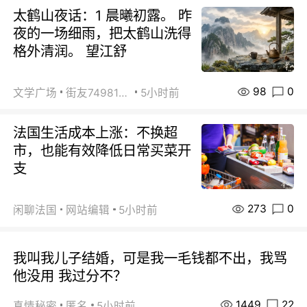
太鹤山夜话：1 晨曦初露。 昨
夜的一场细雨，把太鹤山洗得
格外清润。 望江舒
98
0
文学广场
街友74981146
5小时前
法国生活成本上涨：不换超
市，也能有效降低日常买菜开
支
273
0
闲聊法国
网站编辑
5小时前
我叫我儿子结婚，可是我一毛钱都不出，我骂
他没用 我过分不？
1449
22
真情秘密
匿名
5小时前