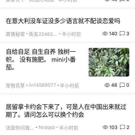
在意大利没车证没多少语言就不配谈恋爱吗
140
3
真情秘密
街友22482465
半小时前
自给自足 自生自养 独树一
帜。 没有施肥。 mini小番
茄。
48
0
lin14589077
宠物花草
半小时前
居留拿卡约会下来了，可是人在中国出来就过
期了。请问怎么可以换个约会
103
2
Nrdqsb
法国你问我答
半小时前