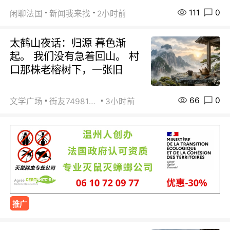
111
0
闲聊法国
新闻我来找
2小时前
太鹤山夜话：归源 暮色渐
起。 我们没有急着回山。 村
口那株老榕树下，一张旧
66
0
文学广场
街友74981146
3小时前
推广