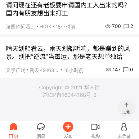
请问现在还有老板要申请国内工人出来的吗？
国内有朋友想出来打工
700
2
-KGK
法国你问我答
15小时前
晴天划船看云，雨天划船听响，都是赚到的风
景。别把“逆流”当霉运，那是老天想单独给
147
0
文学广场
街友49168527
18小时前
Copyright © 2021 华人街
浙ICP备16044168号-2
顶部
首页
消息
发布
视频
未登录