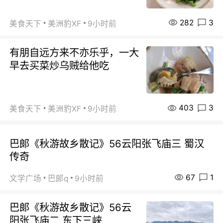
282
3
美食天下
美洲豹XF
9小时前
有朋自远方来不亦乐乎，一大
早去买菜炒乌贼给他吃
403
3
美食天下
美洲豹XF
9小时前
巴郞《秋游故乡散记》56云阳张飞庙三 蜀汉
传奇
67
1
文学广场
巴郞q
9小时前
巴郞《秋游故乡散记》56云
阳张飞庙二 东下三峡