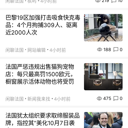
219
10
闲聊法国
槟屿
4小时前
巴黎19区加强打击吸食快克毒
品：4个月拘捕309人、驱离
近2000人次
188
0
闲聊法国
网站编辑
4小时前
法国严惩违规出售猫狗宠物
店：每只最高罚1500欧元，
橱窗展示活体动物也将受罚
475
0
闲聊法国
新闻我来找
4小时前
法国犹太组织要求取缔服装品
牌，指控其“美化10月7日袭