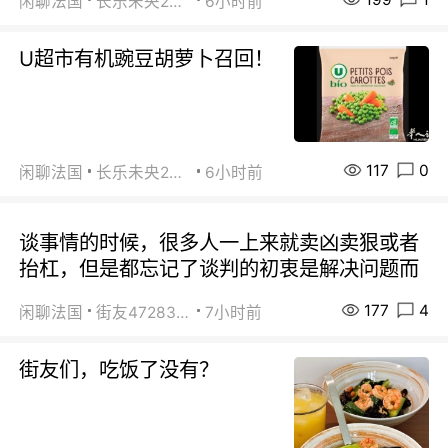
闲聊法国
长乐未央2015
6小时前
U超市有机豌豆胡萝卜召回！
117
0
闲聊法国
长乐未央2015
6小时前
谈事情的时候，很多人一上来就卖凶卖狠或者
抬杠，但是都忘记了谈判的初衷是解决问题而
177
4
闲聊法国
街友472838572
7小时前
街友们，吃饭了没有？