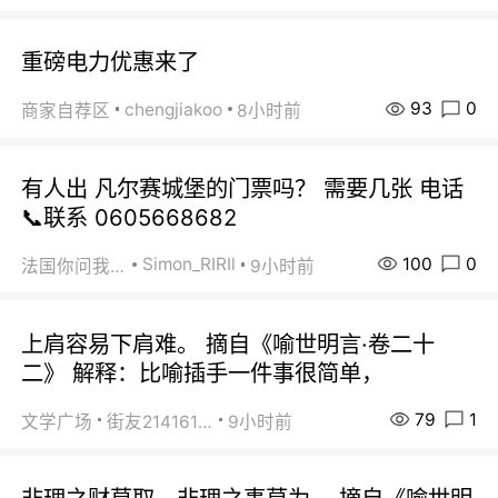
重磅电力优惠来了
93
0
chengjiakoo
商家自荐区
8小时前
有人出 凡尔赛城堡的门票吗？ 需要几张 电话
📞联系 0605668682
100
0
Simon_RIRIl
法国你问我答
9小时前
上肩容易下肩难。 摘自《喻世明言·卷二十
二》 解释：比喻插手一件事很简单，
79
1
文学广场
街友21416156
9小时前