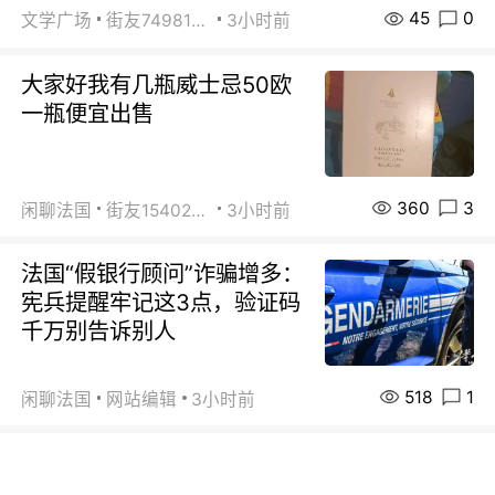
45
0
文学广场
街友74981146
3小时前
大家好我有几瓶威士忌50欧
一瓶便宜出售
360
3
闲聊法国
街友15402223
3小时前
法国“假银行顾问”诈骗增多：
宪兵提醒牢记这3点，验证码
千万别告诉别人
518
1
闲聊法国
网站编辑
3小时前