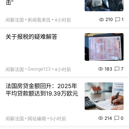
击”
210
1
闲聊法国
新闻我来找
4小时前
关于报税的疑难解答
183
7
George123
闲聊法国
4小时前
法国房贷金额回升：2025年
平均贷款额达到19.39万欧元
214
0
闲聊法国
网站编辑
5小时前