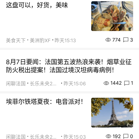
这盘可以，好货，美味
774
3
美食天下
美洲豹XF
昨天15:13
8月7日要闻：法国第五波热浪来袭！烟草业征
防火税出提案！法国过境汉坦病毒病例！
1442
1
闲聊法国
长乐未央2015
昨天15:06
埃菲尔铁塔夏夜：电音派对！
192
0
闲聊法国
长乐未央2015
昨天15:03