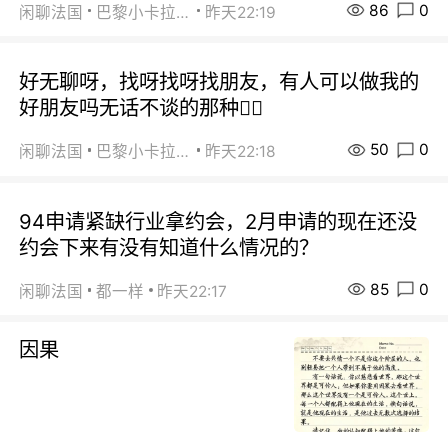
86
0
闲聊法国
巴黎小卡拉咪
昨天22:19
好无聊呀，找呀找呀找朋友，有人可以做我的
好朋友吗无话不谈的那种😮‍💨
50
0
闲聊法国
巴黎小卡拉咪
昨天22:18
94申请紧缺行业拿约会，2月申请的现在还没
约会下来有没有知道什么情况的？
85
0
闲聊法国
都一样
昨天22:17
因果