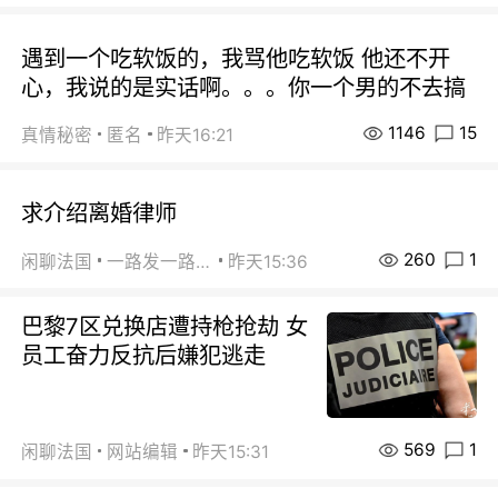
遇到一个吃软饭的，我骂他吃软饭 他还不开
心，我说的是实话啊。。。你一个男的不去搞
1146
15
真情秘密
匿名
昨天16:21
求介绍离婚律师
260
1
闲聊法国
一路发一路发
昨天15:36
巴黎7区兑换店遭持枪抢劫 女
员工奋力反抗后嫌犯逃走
569
1
闲聊法国
网站编辑
昨天15:31