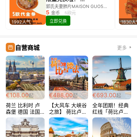
郭氏夫妻肺片MAISON GUO5欧代金券限量兑换啦！
5
金币
5欧元
立即兑换
1992人气
1830
自营商城
更多
€108.00
€488.00
€693.00
起
起
起
荷兰 比利时 卢
【大风车 大峡谷
全年团期！经典
森堡 德国 法国
之旅】 荷比卢德
红线「荷比卢德
超爽玩遍西欧 循
法 巴黎上下 经
法」七天循环 五
环线 全程四星宾
典五国四日游
国 仅售99欧/人/
馆 108欧/人/天
488欧/人
天！巴黎上下！