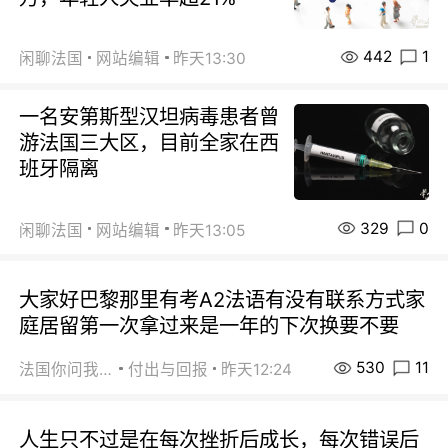
442
1
闲聊法国
网站编辑
昨天13:30
一名安第斯型汉坦病毒患者曾
游法国三大区，目前全家在西
班牙隔离
329
0
闲聊法国
网站编辑
昨天13:05
大家好巴黎那里有考A2法语有没有联系方式家
庭居留第一次拿过来是一年的下次换要不要
530
11
法国你问我答
付出与回报
昨天12:24
人生只不过是在每次挫折后成长，每次错误后