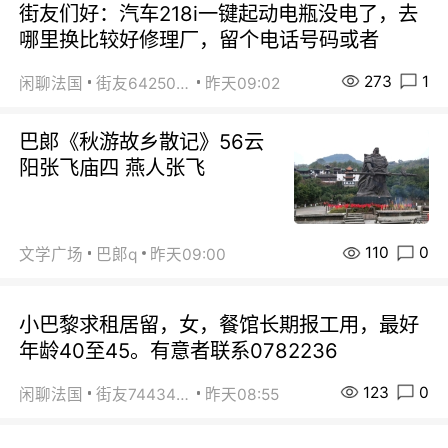
街友们好：汽车218i一键起动电瓶没电了，去
哪里换比较好修理厂，留个电话号码或者
273
1
闲聊法国
街友64250024
昨天09:02
巴郞《秋游故乡散记》56云
阳张飞庙四 燕人张飞
110
0
文学广场
巴郞q
昨天09:00
小巴黎求租居留，女，餐馆长期报工用，最好
年龄40至45。有意者联系0782236
123
0
闲聊法国
街友74434350
昨天08:55