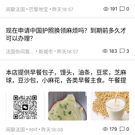
191
0
闲聊法国
巴黎地宝
昨天18:57
现在申请中国护照换领麻烦吗？到期前多久才
可以办理？
183
3
法国你问我答
新城市
昨天18:57
本店提供早餐包子，馒头，油条，豆浆，芝麻
球，豆沙包，小麻花，各类早餐主食。午餐提
179
0
apd
闲聊法国
昨天18:08