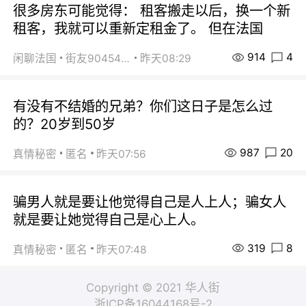
很多房东可能觉得： 租客搬走以后，换一个新
租客，我就可以重新定租金了。 但在法国
914
4
闲聊法国
街友90454511
昨天08:29
有没有不结婚的兄弟？你们这日子是怎么过
的？20岁到50岁
987
20
真情秘密
匿名
昨天07:56
骗男人就是要让他觉得自己是人上人；骗女人
就是要让她觉得自己是心上人。
319
8
真情秘密
匿名
昨天07:48
Copyright © 2021 华人街
浙ICP备16044168号-2