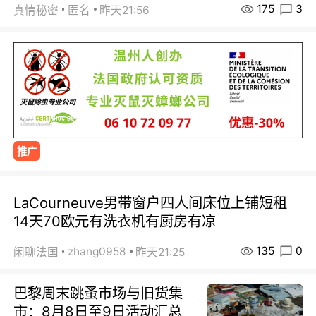
175
3
真情秘密
匿名
昨天21:56
推广
LaCourneuve男带窗户四人间床位上铺短租
14天70欧元有洗衣机有厨房有凉
135
0
zhang0958
闲聊法国
昨天21:25
巴黎周末跳蚤市场与旧货集
市：8月8日至9日活动汇总