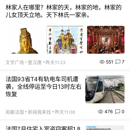
林家人在哪里？林家的天，林家的地，林家的
儿女顶天立地。天下林氏一家亲。
551
7
文学广场
楚汉唐
昨天11:23
法国93省T4有轨电车司机遭
袭，全线停运至今日13时左右
恢复
476
0
闲聊法国
新闻我来找
昨天11:08
法国7月住宅入室盗窃案超1.8