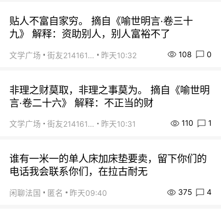
贴人不富自家穷。 摘自《喻世明言·卷三十
九》 解释：资助别人，别人富裕不了
108
0
文学广场
街友21416156
昨天10:32
非理之财莫取，非理之事莫为。 摘自《喻世明
言·卷二十六》 解释：不正当的财
110
1
文学广场
街友21416156
昨天10:31
谁有一米一的单人床加床垫要卖，留下你们的
电话我会联系你们，在拉古耐无
375
4
闲聊法国
匿名
昨天09:40