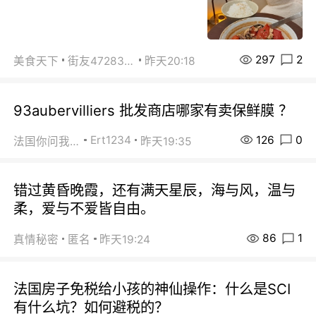
297
2
美食天下
街友472838572
昨天20:18
93aubervilliers 批发商店哪家有卖保鲜膜 ？
126
0
Ert1234
法国你问我答
昨天19:35
错过黄昏晚霞，还有满天星辰，海与风，温与
柔，爱与不爱皆自由。
86
1
真情秘密
匿名
昨天19:24
法国房子免税给小孩的神仙操作：什么是SCI
有什么坑？如何避税的？