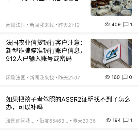
409
1
闲聊法国
新闻我来找
昨天21:10
法国农业信贷银行客户注意：
新型诈骗瞄准银行账户信息，
912人已输入账号或密码
160
0
闲聊法国
新闻我来找
昨天21:07
如果把孩子考驾照的ASSR2证明找不到了怎么
办，可以补吗
194
1
法国你问我答
街友65463281
昨天20:36