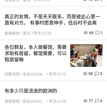
真正的友情，不是天天联系，而是彼此心里一
直有对方。 有事时愿意伸手，低谷时不会离
49
1
真情秘密
匿名
昨天23:29
各位群友，本人做餐馆，需要
求助有居留，餐馆需要，可以
租居留嘛
58
0
闲聊法国
街友46428878
昨天23:15
有多少只是流浪的欧洲的
77
0
真情秘密
街友28602925
昨天22:56