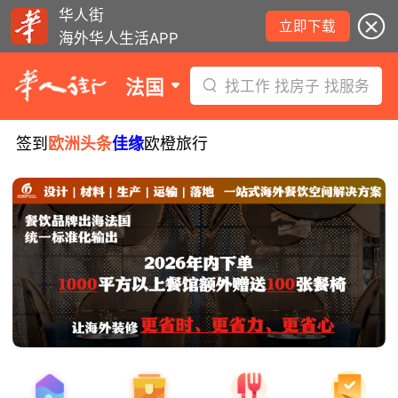
华人街
立即下载
海外华人生活APP
法国
找工作 找房子 找服务
签到
欧洲头条
佳缘
欧橙旅行