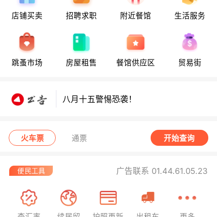
店铺买卖
招聘求职
附近餐馆
生活服务
八月十五警惕恐袭！
跳蚤市场
房屋租售
餐馆供应区
贸易街
八月十五警惕恐袭！
八月十五警惕恐袭！
火车票
通票
开始查询
广告联系 01.44.61.05.23
查汇率
续居留
护照更新
出租车
更多