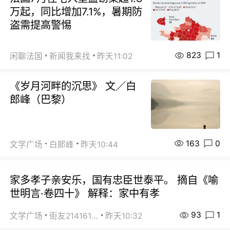
万起，同比增加7.1%，暑期防
盗需提高警惕
823
1
闲聊法国
新闻我来找
昨天11:02
《岁月河畔的沉思》 文／白
郎峰（巴黎）
163
0
文学广场
白郞峰
昨天10:44
家多孝子亲安乐，国有忠臣世泰平。 摘自《喻
世明言·卷四十》 解释：家中有孝
93
1
文学广场
街友21416156
昨天10:32