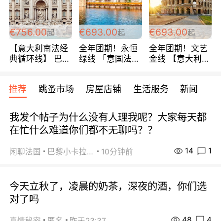
包拼房~
€756.00
€693.00
€693.00
起
起
起
【意大利南法经
全年团期！永恒
全年团期！文艺
典循环线】 巴黎
绿线 「意国法
金线 【意大利一
上下 所有日期铁
南」巴黎上下 去
地】 循环7日游
发！ 全程四星级
意大利 南法 99
全程693欧/人起
推荐
跳蚤市场
房屋店铺
生活服务
新闻
宾馆 108欧/天起
欧/天起 ~包拼房
每周铁发！
全程756欧/位
我发个帖子为什么没有人理我呢？大家每天都
在忙什么难道你们都不无聊吗？？
14
1
闲聊法国
巴黎小卡拉咪
10分钟前
今天立秋了，凌晨的奶茶，深夜的酒，你们选
对了吗
48
4
真情秘密
匿名
昨天23:37