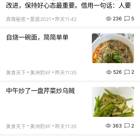
改进，保持好心态最重要。借用一句话：人要
236
5
真情秘密
愛諾2021
昨天11:42
自烧一碗面，简简单单
526
2
美食天下
美洲豹XF
昨天11:35
中午炒了一盘芹菜炒乌贼
363
2
美食天下
美洲豹XF
昨天11:35