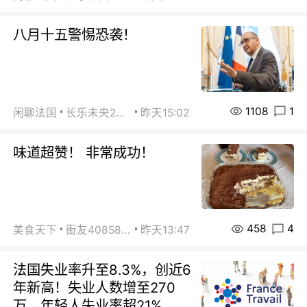
八月十五警惕恐袭！
1108
1
闲聊法国
长乐未央2015
昨天15:02
味道超赞！ 非常成功！
458
4
美食天下
街友40858442
昨天13:47
法国失业率升至8.3%，创近6
年新高！失业人数增至270
万，年轻人失业率超21%