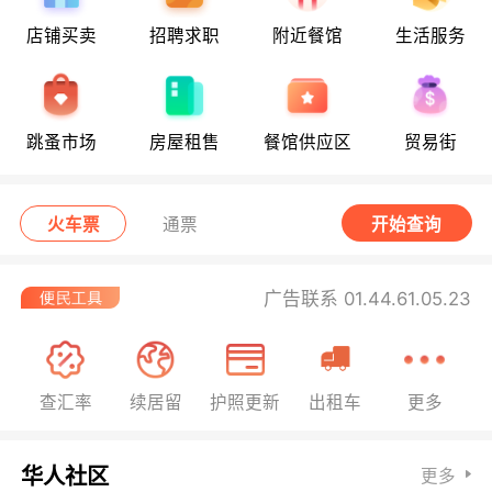
店铺买卖
招聘求职
附近餐馆
生活服务
跳蚤市场
房屋租售
餐馆供应区
贸易街
火车票
通票
开始查询
广告联系 01.44.61.05.23
查汇率
续居留
护照更新
出租车
更多
华人社区
更多