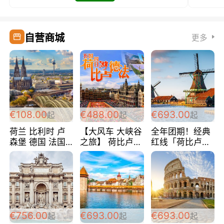
自营商城
更多
€108.00
€488.00
€693.00
起
起
起
荷兰 比利时 卢
【大风车 大峡谷
全年团期！经典
森堡 德国 法国
之旅】 荷比卢德
红线「荷比卢德
超爽玩遍西欧 循
法 巴黎上下 经
法」七天循环 五
环线 全程四星宾
典五国四日游
国 仅售99欧/人/
馆 108欧/人/天
488欧/人
天！巴黎上下！
包拼房~
€756.00
€693.00
€693.00
起
起
起