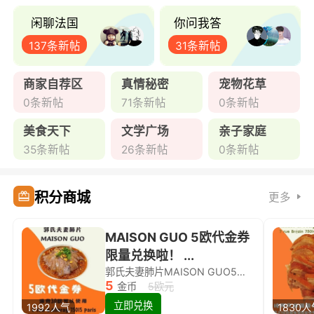
闲聊法国
你问我答
137条新帖
31条新帖
商家自荐区
真情秘密
宠物花草
0条新帖
71条新帖
0条新帖
美食天下
文学广场
亲子家庭
35条新帖
26条新帖
0条新帖
积分商城
更多
MAISON GUO 5欧代金券
限量兑换啦！ ...
郭氏夫妻肺片MAISON GUO5欧代金券限量兑换啦！
5
金币
5欧元
立即兑换
1992人气
1830