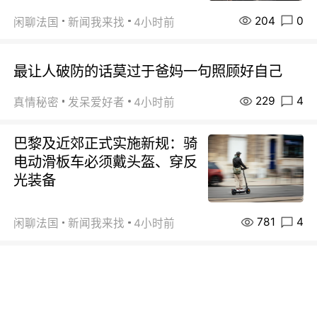
204
0
闲聊法国
新闻我来找
4小时前
最让人破防的话莫过于爸妈一句照顾好自己
229
4
真情秘密
发呆爱好者
4小时前
巴黎及近郊正式实施新规：骑
电动滑板车必须戴头盔、穿反
光装备
781
4
闲聊法国
新闻我来找
4小时前