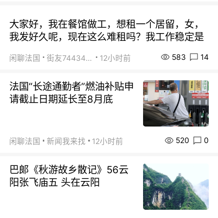
大家好，我在餐馆做工，想租一个居留，女，
我发好久呢，现在这么难租吗？我工作稳定是
583
14
闲聊法国
街友74434350
12小时前
法国“长途通勤者”燃油补贴申
请截止日期延长至8月底
520
0
闲聊法国
新闻我来找
12小时前
巴郞《秋游故乡散记》56云
阳张飞庙五 头在云阳