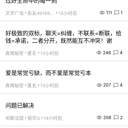
过好生命中的每一刻
111
1
文学广场
街友49168527
13小时前
好极致的双标，聊天=纠缠，不联系=断联，给
钱=承诺，二者分开，既然能互不冲突！谢
246
4
真情秘密
匿名
13小时前
爱是常觉亏缺，而不爱是常觉亏本
207
4
真情秘密
匿名
13小时前
问题已解决
356
2
闲聊法国
丽莎lz
14小时前