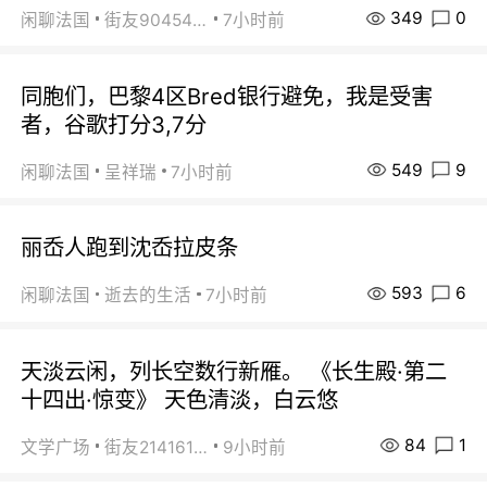
349
0
闲聊法国
街友90454511
7小时前
同胞们，巴黎4区Bred银行避免，我是受害
者，谷歌打分3,7分
549
9
闲聊法国
呈祥瑞
7小时前
丽岙人跑到沈岙拉皮条
593
6
闲聊法国
逝去的生活
7小时前
天淡云闲，列长空数行新雁。 《长生殿·第二
十四出·惊变》 天色清淡，白云悠
84
1
文学广场
街友21416156
9小时前