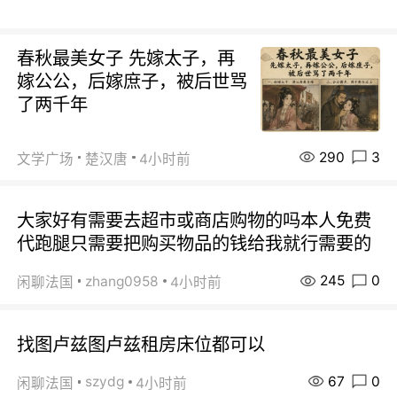
春秋最美女子 先嫁太子，再
嫁公公，后嫁庶子，被后世骂
了两千年
290
3
文学广场
楚汉唐
4小时前
大家好有需要去超市或商店购物的吗本人免费
代跑腿只需要把购买物品的钱给我就行需要的
245
0
zhang0958
闲聊法国
4小时前
找图卢兹图卢兹租房床位都可以
67
0
szydg
闲聊法国
4小时前