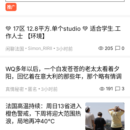
推广
💚 17区 12.8平方.单个studio 💚 适合学生.工
作人士 【环境】
205
0
Simon_RIRIl
闲聊法国
3小时前
WQ多年以后，一个白发苍苍的老太太看着夕
阳，回忆着在意大利的那些年，那个略有情调
191
3
真情秘密
匿名
3小时前
法国高温持续：周日13省进入
橙色警戒，下周将迎大范围热
浪，局地再冲40℃