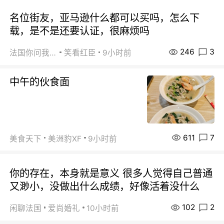
名位街友，亚马逊什么都可以买吗，怎么下
载，是不是还要认证，很麻烦吗
246
3
法国你问我答
笑看红臣
9小时前
中午的伙食面
611
7
美食天下
美洲豹XF
9小时前
你的存在，本身就是意义 很多人觉得自己普通
又渺小，没做出什么成绩，好像活着没什么
102
2
闲聊法国
爱尚婚礼
10小时前