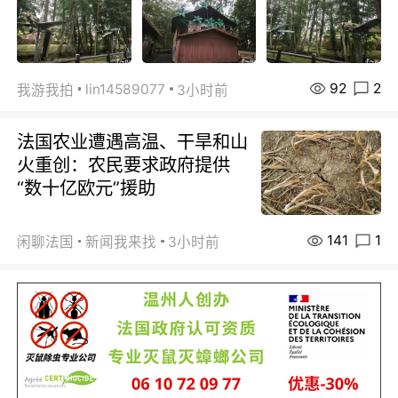
92
2
lin14589077
我游我拍
3小时前
法国农业遭遇高温、干旱和山
火重创：农民要求政府提供
“数十亿欧元”援助
141
1
闲聊法国
新闻我来找
3小时前