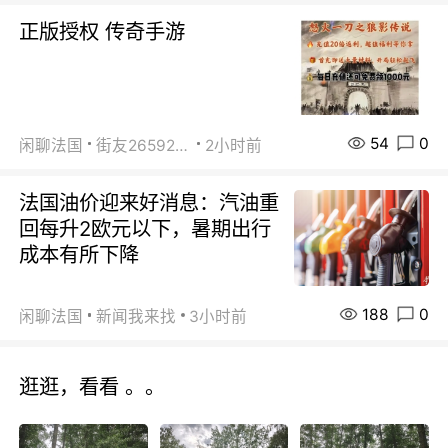
正版授权 传奇手游
54
0
闲聊法国
街友26592800
2小时前
法国油价迎来好消息：汽油重
回每升2欧元以下，暑期出行
成本有所下降
188
0
闲聊法国
新闻我来找
3小时前
逛逛，看看 。。