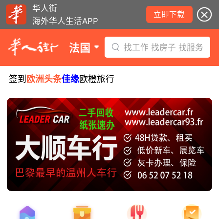
华人街
立即下载
海外华人生活APP
法国
找工作 找房子 找服务
签到
欧洲头条
佳缘
欧橙旅行