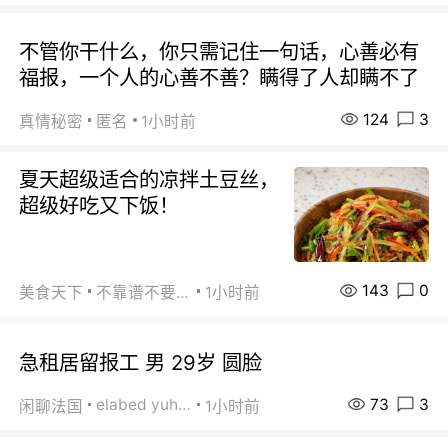
不管你干什么，你只需记住一句话，心善必有
福报，一个人的心善不善？瞒得了人却瞒不了
124
3
真情秘密
匿名
1小时前
夏天超级适合的凉拌土豆丝，
超级好吃又下饭！
143
0
美食天下
不靠谱不要联系
1小时前
急租居留报工 男 29岁 圆脸
73
3
elabed yuhua
闲聊法国
1小时前