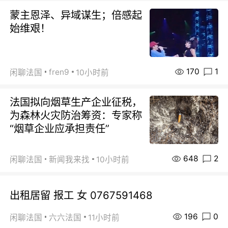
蒙主恩泽、异域谋生；倍感起
始维艰！
170
1
fren9
闲聊法国
10小时前
法国拟向烟草生产企业征税，
为森林火灾防治筹资：专家称
“烟草企业应承担责任”
648
2
闲聊法国
新闻我来找
10小时前
出租居留 报工 女 0767591468
196
0
闲聊法国
六六法国
11小时前