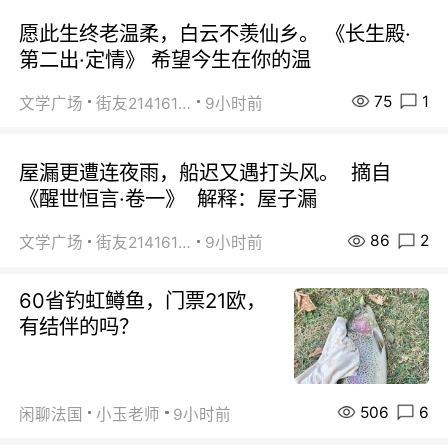
愿此生终老温柔，白云不羡仙乡。 《长生殿·
第二出·定情》 希望今生在你的温
75
1
文学广场
街友21416156
9小时前
屋漏更遭连夜雨，船迟又遇打头风。 摘自
《醒世恒言·卷一》 解释：屋子漏
86
2
文学广场
街友21416156
9小时前
60省钓虹鳟鱼，门票21欧，
有结伴的吗？
506
6
闲聊法国
小玉老师
9小时前