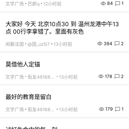
84
1
文学广场
巴郞q
12小时前
大家好 今天 北京10点30 到 温州龙港中午13
点 00行李拿错了。里面有灰色
394
2
闲聊法国
@国_uz5i7
13小时前
莫借他人定锚
178
2
文学广场
街友49168527
13小时前
最好的教育是留白
179
1
文学广场
街友49168527
13小时前