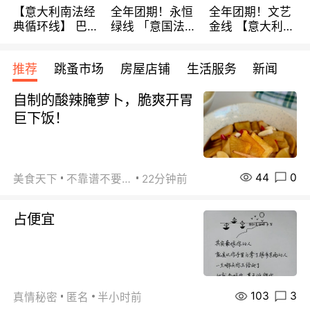
【意大利南法经
全年团期！永恒
全年团期！文艺
典循环线】 巴黎
绿线 「意国法
金线 【意大利一
上下 所有日期铁
南」巴黎上下 去
地】 循环7日游
发！ 全程四星级
意大利 南法 99
全程693欧/人起
推荐
跳蚤市场
房屋店铺
生活服务
新闻
宾馆 108欧/天起
欧/天起 ~包拼房
每周铁发！
全程756欧/位
自制的酸辣腌萝卜，脆爽开胃
巨下饭！
44
0
美食天下
不靠谱不要联系
22分钟前
占便宜
103
3
真情秘密
匿名
半小时前