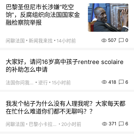
巴黎圣但尼市长涉嫌“吃空
饷”，反腐组织向法国国家金
融检察院举报
507
0
闲聊法国
新闻我来找
14小时前
大家好，请问16岁高中孩子rentree scolaire
的补助怎么申请
418
6
法国你问我答
逆行
15小时前
我发个帖子为什么没有人理我呢？大家每天都
在忙什么难道你们都不无聊吗？？
371
6
闲聊法国
巴黎小卡拉咪
20小时前