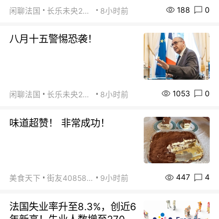
188
0
闲聊法国
长乐未央2015
8小时前
八月十五警惕恐袭！
1053
0
闲聊法国
长乐未央2015
8小时前
味道超赞！ 非常成功！
447
4
美食天下
街友40858442
9小时前
法国失业率升至8.3%，创近6