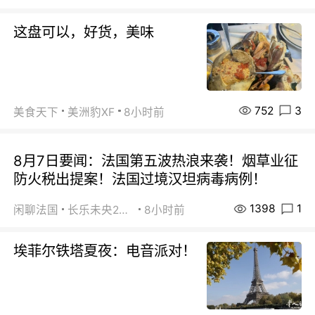
这盘可以，好货，美味
752
3
美食天下
美洲豹XF
8小时前
8月7日要闻：法国第五波热浪来袭！烟草业征
防火税出提案！法国过境汉坦病毒病例！
1398
1
闲聊法国
长乐未央2015
8小时前
埃菲尔铁塔夏夜：电音派对！