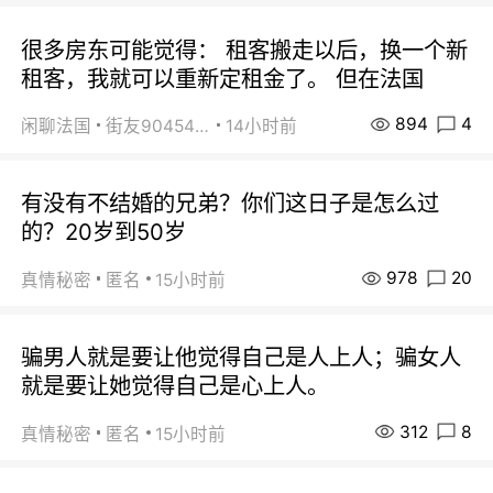
很多房东可能觉得： 租客搬走以后，换一个新
租客，我就可以重新定租金了。 但在法国
894
4
闲聊法国
街友90454511
14小时前
有没有不结婚的兄弟？你们这日子是怎么过
的？20岁到50岁
978
20
真情秘密
匿名
15小时前
骗男人就是要让他觉得自己是人上人；骗女人
就是要让她觉得自己是心上人。
312
8
真情秘密
匿名
15小时前