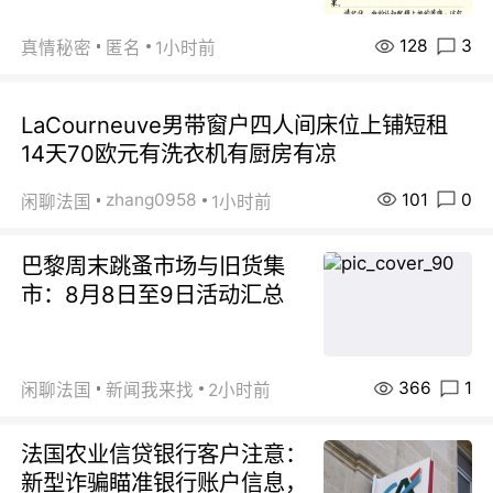
128
3
真情秘密
匿名
1小时前
LaCourneuve男带窗户四人间床位上铺短租
14天70欧元有洗衣机有厨房有凉
101
0
zhang0958
闲聊法国
1小时前
巴黎周末跳蚤市场与旧货集
市：8月8日至9日活动汇总
366
1
闲聊法国
新闻我来找
2小时前
法国农业信贷银行客户注意：
新型诈骗瞄准银行账户信息，