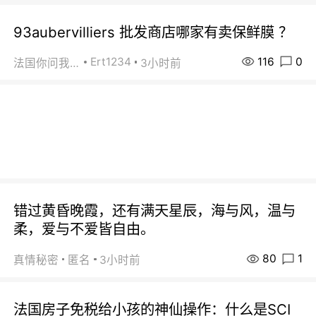
93aubervilliers 批发商店哪家有卖保鲜膜 ？
116
0
Ert1234
法国你问我答
3小时前
错过黄昏晚霞，还有满天星辰，海与风，温与
柔，爱与不爱皆自由。
80
1
真情秘密
匿名
3小时前
法国房子免税给小孩的神仙操作：什么是SCI