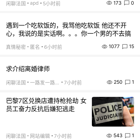
173
0
apd
闲聊法国
5小时前
遇到一个吃软饭的，我骂他吃软饭 他还不开
心，我说的是实话啊。。。你一个男的不去搞
1077
15
真情秘密
匿名
6小时前
求介绍离婚律师
250
1
闲聊法国
一路发一路发
7小时前
巴黎7区兑换店遭持枪抢劫 女
员工奋力反抗后嫌犯逃走
543
1
闲聊法国
网站编辑
7小时前