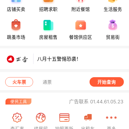
店铺买卖
招聘求职
附近餐馆
生活服务
八月十五警惕恐袭！
跳蚤市场
房屋租售
餐馆供应区
贸易街
八月十五警惕恐袭！
八月十五警惕恐袭！
火车票
通票
开始查询
广告联系 01.44.61.05.23
查汇率
续居留
护照更新
出租车
更多