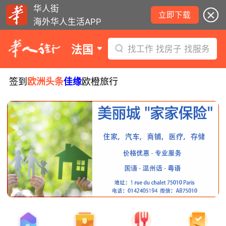
华人街
立即下载
海外华人生活APP
法国
找工作 找房子 找服务
签到
欧洲头条
佳缘
欧橙旅行