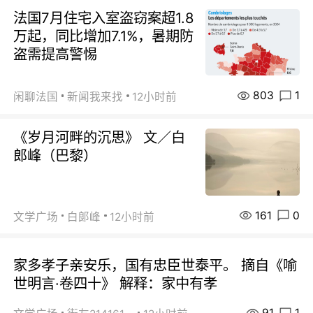
法国7月住宅入室盗窃案超1.8
万起，同比增加7.1%，暑期防
盗需提高警惕
803
1
闲聊法国
新闻我来找
12小时前
《岁月河畔的沉思》 文／白
郎峰（巴黎）
161
0
文学广场
白郞峰
12小时前
家多孝子亲安乐，国有忠臣世泰平。 摘自《喻
世明言·卷四十》 解释：家中有孝
91
1