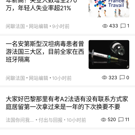
年新高！失业人数增至270
万，年轻人失业率超21%
433
1
闲聊法国
网站编辑
9小时前
一名安第斯型汉坦病毒患者曾
游法国三大区，目前全家在西
班牙隔离
323
0
闲聊法国
网站编辑
10小时前
大家好巴黎那里有考A2法语有没有联系方式家
庭居留第一次拿过来是一年的下次换要不要
520
11
法国你问我答
付出与回报
10小时前