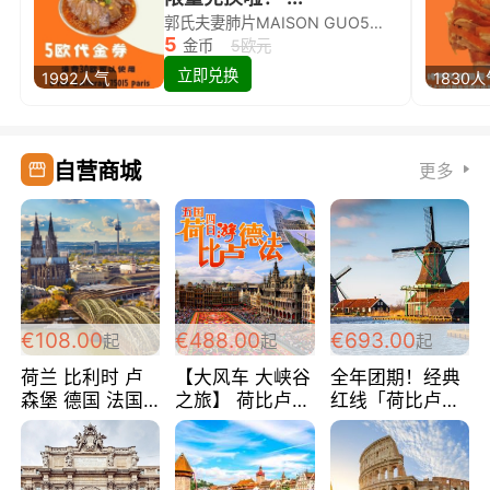
郭氏夫妻肺片MAISON GUO5欧代金券限量兑换啦！
5
金币
5欧元
立即兑换
1992人气
1830
自营商城
更多
€108.00
€488.00
€693.00
起
起
起
荷兰 比利时 卢
【大风车 大峡谷
全年团期！经典
森堡 德国 法国
之旅】 荷比卢德
红线「荷比卢德
超爽玩遍西欧 循
法 巴黎上下 经
法」七天循环 五
环线 全程四星宾
典五国四日游
国 仅售99欧/人/
馆 108欧/人/天
488欧/人
天！巴黎上下！