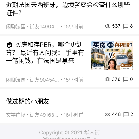
近期法国去西班牙，边境警察会检查什么哪些
证件？
537
8
闲聊法国
街友14004820
15小时前
🏠 买房和存PER，哪个更划
算？ 最近有人问我： 手里有
一笔闲钱，在法国是拿来
376
0
闲聊法国
街友90454511
15小时前
做过期的小朋友
448
2
文学广场
街友49168527
16小时前
Copyright © 2021 华人街