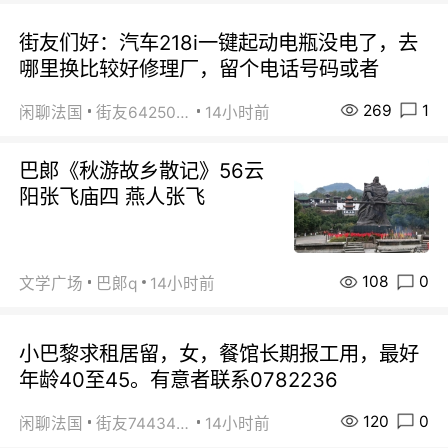
街友们好：汽车218i一键起动电瓶没电了，去
哪里换比较好修理厂，留个电话号码或者
269
1
闲聊法国
街友64250024
14小时前
巴郞《秋游故乡散记》56云
阳张飞庙四 燕人张飞
108
0
文学广场
巴郞q
14小时前
小巴黎求租居留，女，餐馆长期报工用，最好
年龄40至45。有意者联系0782236
120
0
闲聊法国
街友74434350
14小时前