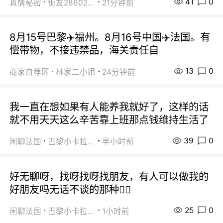
41
0
真情秘密
街友28602925
21分钟前
8月15号巴黎✈️福州。8月16号中国✈️法国。有
偿带物，不接违禁品，海关责任自
13
0
商家自荐区
林家二小姐
24分钟前
我一直在想如果有人能养我就好了，这样的话
就不用天天这么辛苦靠上班那点钱维持生活了
39
0
闲聊法国
巴黎小卡拉咪
半小时前
好无聊呀，找呀找呀找朋友，有人可以做我的
好朋友吗无话不谈的那种😮‍💨
25
0
闲聊法国
巴黎小卡拉咪
1小时前