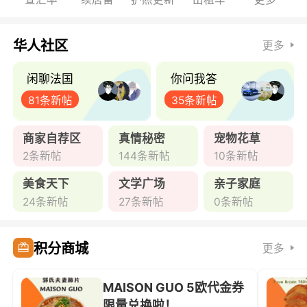
华人社区
更多
闲聊法国
你问我答
81条新帖
35条新帖
商家自荐区
真情秘密
宠物花草
2条新帖
144条新帖
10条新帖
美食天下
文学广场
亲子家庭
24条新帖
27条新帖
0条新帖
积分商城
更多
MAISON GUO 5欧代金券
限量兑换啦！ ...