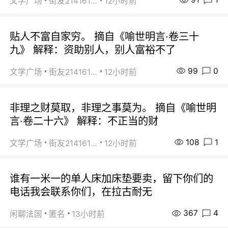
文学广场
街友21416156
12小时前
贴人不富自家穷。 摘自《喻世明言·卷三十
九》 解释：资助别人，别人富裕不了
99
0
文学广场
街友21416156
12小时前
非理之财莫取，非理之事莫为。 摘自《喻世明
言·卷二十六》 解释：不正当的财
108
1
文学广场
街友21416156
12小时前
谁有一米一的单人床加床垫要卖，留下你们的
电话我会联系你们，在拉古耐无
367
4
闲聊法国
匿名
13小时前