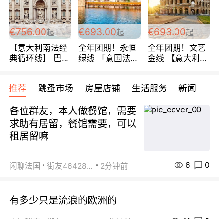
包拼房~
€756.00
€693.00
€693.00
起
起
起
【意大利南法经
全年团期！永恒
全年团期！文艺
典循环线】 巴黎
绿线 「意国法
金线 【意大利一
上下 所有日期铁
南」巴黎上下 去
地】 循环7日游
发！ 全程四星级
意大利 南法 99
全程693欧/人起
推荐
跳蚤市场
房屋店铺
生活服务
新闻
宾馆 108欧/天起
欧/天起 ~包拼房
每周铁发！
全程756欧/位
各位群友，本人做餐馆，需要
求助有居留，餐馆需要，可以
租居留嘛
6
0
闲聊法国
街友46428878
2分钟前
有多少只是流浪的欧洲的