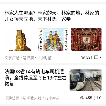
林家人在哪里？林家的天，林家的地，林家的
儿女顶天立地。天下林氏一家亲。
531
7
文学广场
楚汉唐
11小时前
法国93省T4有轨电车司机遭
袭，全线停运至今日13时左右
恢复
455
0
闲聊法国
新闻我来找
12小时前