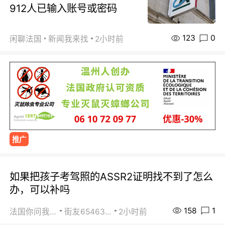
912人已输入账号或密码
123
0
闲聊法国
新闻我来找
2小时前
推广
如果把孩子考驾照的ASSR2证明找不到了怎么
办，可以补吗
158
1
法国你问我答
街友65463281
2小时前