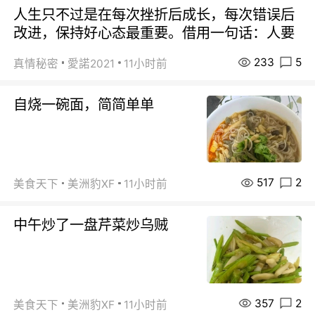
人生只不过是在每次挫折后成长，每次错误后
改进，保持好心态最重要。借用一句话：人要
233
5
真情秘密
愛諾2021
11小时前
自烧一碗面，简简单单
517
2
美食天下
美洲豹XF
11小时前
中午炒了一盘芹菜炒乌贼
357
2
美食天下
美洲豹XF
11小时前