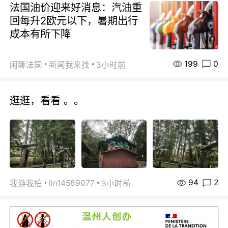
法国油价迎来好消息：汽油重
回每升2欧元以下，暑期出行
成本有所下降
199
0
闲聊法国
新闻我来找
3小时前
逛逛，看看 。。
94
2
lin14589077
我游我拍
3小时前