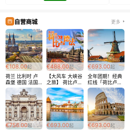
自营商城
更多
€108.00
€488.00
€693.00
起
起
起
荷兰 比利时 卢
【大风车 大峡谷
全年团期！经典
森堡 德国 法国
之旅】 荷比卢德
红线「荷比卢德
超爽玩遍西欧 循
法 巴黎上下 经
法」七天循环 五
环线 全程四星宾
典五国四日游
国 仅售99欧/人/
馆 108欧/人/天
488欧/人
天！巴黎上下！
包拼房~
€756.00
€693.00
€693.00
起
起
起