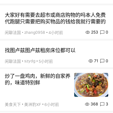
大家好有需要去超市或商店购物的吗本人免费
代跑腿只需要把购买物品的钱给我就行需要的
253
0
zhang0958
闲聊法国
4小时前
找图卢兹图卢兹租房床位都可以
71
0
szydg
闲聊法国
5小时前
炒了一盘鸡肉，新鲜的自家养
的，味道特别鲜
368
3
美食天下
美洲豹XF
6小时前