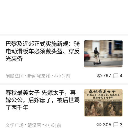
巴黎及近郊正式实施新规：骑
电动滑板车必须戴头盔、穿反
光装备
797
4
闲聊法国
新闻我来找
4小时前
春秋最美女子 先嫁太子，再
嫁公公，后嫁庶子，被后世骂
了两千年
305
3
文学广场
楚汉唐
4小时前