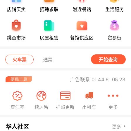
店铺买卖
招聘求职
附近餐馆
生活服务
跳蚤市场
房屋租售
餐馆供应区
贸易街
火车票
通票
开始查询
广告联系 01.44.61.05.23
查汇率
续居留
护照更新
出租车
更多
华人社区
更多