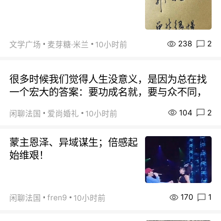
238
2
文学广场
麦芽糖·米兰
10小时前
很多时候我们觉得人生没意义，是因为总在找
一个宏大的答案：要功成名就，要与众不同，
104
2
闲聊法国
爱尚婚礼
10小时前
蒙主恩泽、异域谋生；倍感起
始维艰！
170
1
fren9
闲聊法国
10小时前