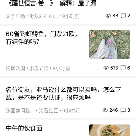
《醒世恒言·卷一》 解释：屋子漏
88
2
文学广场
街友21416156
9小时前
60省钓虹鳟鱼，门票21欧，
有结伴的吗？
513
6
闲聊法国
小玉老师
9小时前
名位街友，亚马逊什么都可以买吗，怎么下
载，是不是还要认证，很麻烦吗
246
3
法国你问我答
笑看红臣
9小时前
中午的伙食面