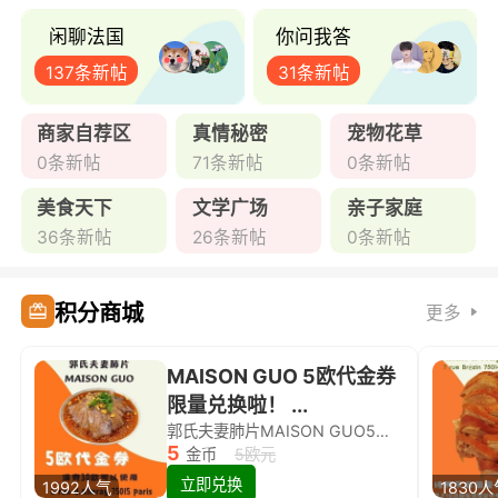
闲聊法国
你问我答
137条新帖
31条新帖
商家自荐区
真情秘密
宠物花草
0条新帖
71条新帖
0条新帖
美食天下
文学广场
亲子家庭
36条新帖
26条新帖
0条新帖
积分商城
更多
MAISON GUO 5欧代金券
限量兑换啦！ ...
郭氏夫妻肺片MAISON GUO5欧代金券限量兑换啦！
5
金币
5欧元
立即兑换
1992人气
1830