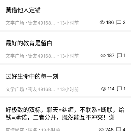
莫借他人定锚
186
2
文学广场
街友49168527
13小时前
最好的教育是留白
187
1
文学广场
街友49168527
13小时前
过好生命中的每一刻
114
1
文学广场
街友49168527
13小时前
好极致的双标，聊天=纠缠，不联系=断联，给
钱=承诺，二者分开，既然能互不冲突！谢
248
4
真情秘密
匿名
13小时前