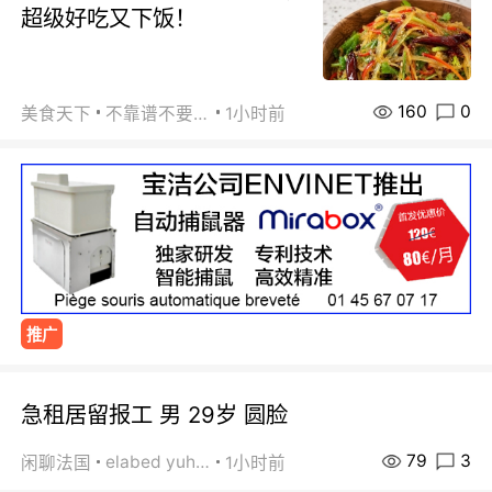
超级好吃又下饭！
160
0
美食天下
不靠谱不要联系
1小时前
推广
急租居留报工 男 29岁 圆脸
79
3
elabed yuhua
闲聊法国
1小时前