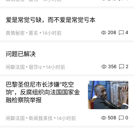
爱是常觉亏缺，而不爱是常觉亏本
208
4
真情秘密
匿名
14小时前
问题已解决
356
2
闲聊法国
丽莎lz
14小时前
巴黎圣但尼市长涉嫌“吃空
饷”，反腐组织向法国国家金
融检察院举报
508
0
闲聊法国
新闻我来找
14小时前