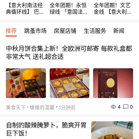
【意大利南法经
全年团期！永恒
全年团期！文艺
典循环线】 巴黎
绿线 「意国法
金线 【意大利一
上下 所有日期铁
南」巴黎上下 去
地】 循环7日游
发！ 全程四星级
意大利 南法 99
全程693欧/人起
推荐
跳蚤市场
房屋店铺
生活服务
新闻
宾馆 108欧/天起
欧/天起 ~包拼房
每周铁发！
全程756欧/位
中秋月饼合集上新！全欧洲可邮寄 每款礼盒都
非常大气 送礼超合适
4
0
美食天下
暖暖的温馨
1分钟前
自制的酸辣腌萝卜，脆爽开胃
巨下饭！