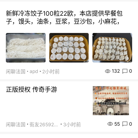
新鲜冷冻饺子100粒22欧，本店提供早餐包
子，馒头，油条，豆浆，豆沙包，小麻花，
132
0
apd
闲聊法国
2小时前
正版授权 传奇手游
55
0
闲聊法国
街友26592800
3小时前