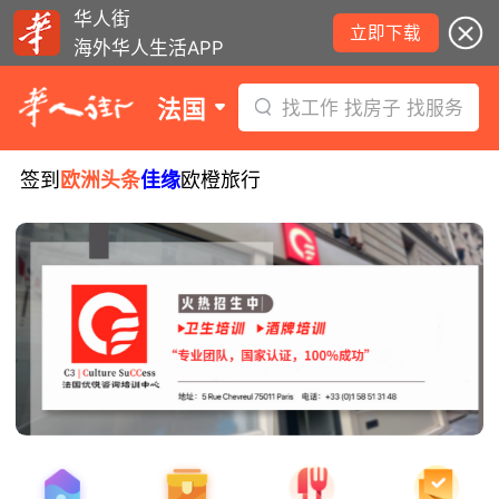
华人街
立即下载
海外华人生活APP
法国
找工作 找房子 找服务
签到
欧洲头条
佳缘
欧橙旅行