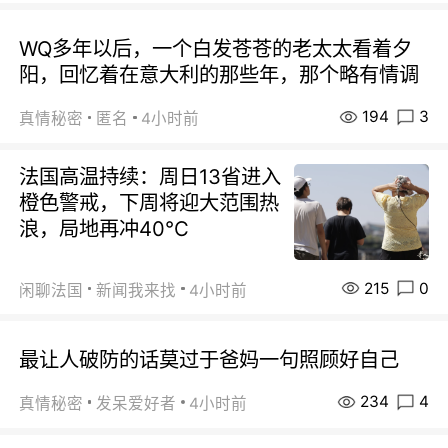
WQ多年以后，一个白发苍苍的老太太看着夕
阳，回忆着在意大利的那些年，那个略有情调
194
3
真情秘密
匿名
4小时前
法国高温持续：周日13省进入
橙色警戒，下周将迎大范围热
浪，局地再冲40℃
215
0
闲聊法国
新闻我来找
4小时前
最让人破防的话莫过于爸妈一句照顾好自己
234
4
真情秘密
发呆爱好者
4小时前