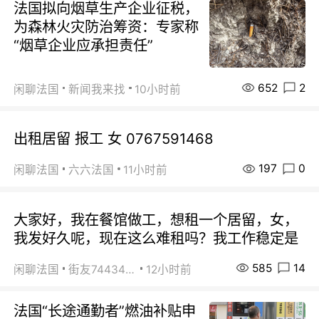
法国拟向烟草生产企业征税，
为森林火灾防治筹资：专家称
“烟草企业应承担责任”
652
2
闲聊法国
新闻我来找
10小时前
出租居留 报工 女 0767591468
197
0
闲聊法国
六六法国
11小时前
大家好，我在餐馆做工，想租一个居留，女，
我发好久呢，现在这么难租吗？我工作稳定是
585
14
闲聊法国
街友74434350
12小时前
法国“长途通勤者”燃油补贴申