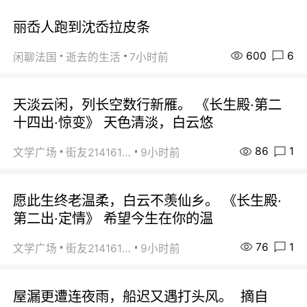
丽岙人跑到沈岙拉皮条
600
6
闲聊法国
逝去的生活
7小时前
天淡云闲，列长空数行新雁。 《长生殿·第二
十四出·惊变》 天色清淡，白云悠
86
1
文学广场
街友21416156
9小时前
愿此生终老温柔，白云不羡仙乡。 《长生殿·
第二出·定情》 希望今生在你的温
76
1
文学广场
街友21416156
9小时前
屋漏更遭连夜雨，船迟又遇打头风。 摘自