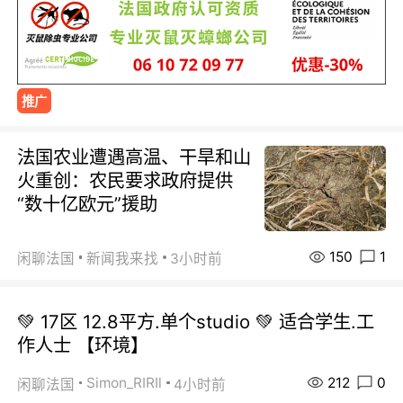
推广
法国农业遭遇高温、干旱和山
火重创：农民要求政府提供
“数十亿欧元”援助
150
1
闲聊法国
新闻我来找
3小时前
💚 17区 12.8平方.单个studio 💚 适合学生.工
作人士 【环境】
212
0
Simon_RIRIl
闲聊法国
4小时前