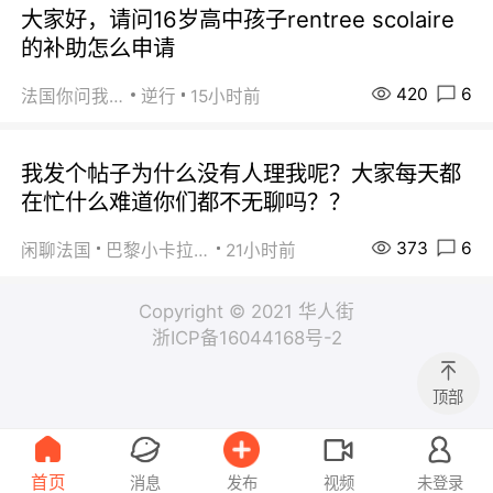
大家好，请问16岁高中孩子rentree scolaire
的补助怎么申请
420
6
法国你问我答
逆行
15小时前
我发个帖子为什么没有人理我呢？大家每天都
在忙什么难道你们都不无聊吗？？
373
6
闲聊法国
巴黎小卡拉咪
21小时前
Copyright © 2021 华人街
浙ICP备16044168号-2
顶部
首页
消息
发布
视频
未登录