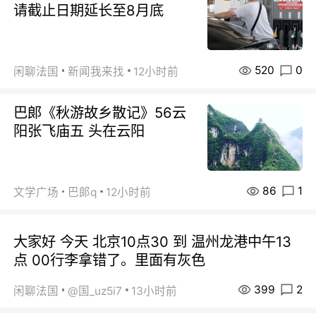
请截止日期延长至8月底
520
0
闲聊法国
新闻我来找
12小时前
巴郞《秋游故乡散记》56云
阳张飞庙五 头在云阳
86
1
文学广场
巴郞q
12小时前
大家好 今天 北京10点30 到 温州龙港中午13
点 00行李拿错了。里面有灰色
399
2
闲聊法国
@国_uz5i7
13小时前