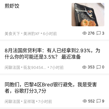
煎虾饺
276
3
美食天下
美洲豹XF
6小时前
8月法国房贷利率：有人已经拿到2.93%，为
什么你的可能还是3.5%？ 最近准备
353
0
闲聊法国
街友90454511
7小时前
同胞们，巴黎4区Bred银行避免，我是受害
者，谷歌打分3,7分
552
9
闲聊法国
呈祥瑞
7小时前