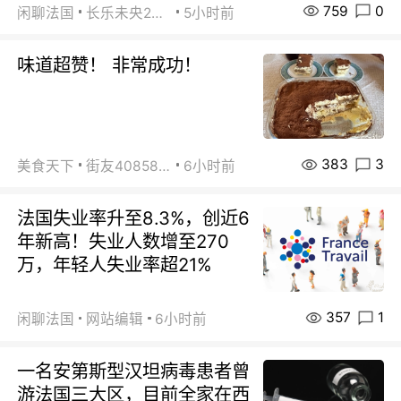
759
0
闲聊法国
长乐未央2015
5小时前
味道超赞！ 非常成功！
383
3
美食天下
街友40858442
6小时前
法国失业率升至8.3%，创近6
年新高！失业人数增至270
万，年轻人失业率超21%
357
1
闲聊法国
网站编辑
6小时前
一名安第斯型汉坦病毒患者曾
游法国三大区，目前全家在西