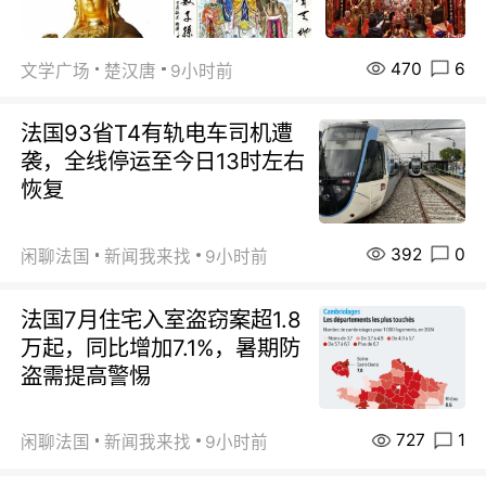
470
6
文学广场
楚汉唐
9小时前
法国93省T4有轨电车司机遭
袭，全线停运至今日13时左右
恢复
392
0
闲聊法国
新闻我来找
9小时前
法国7月住宅入室盗窃案超1.8
万起，同比增加7.1%，暑期防
盗需提高警惕
727
1
闲聊法国
新闻我来找
9小时前