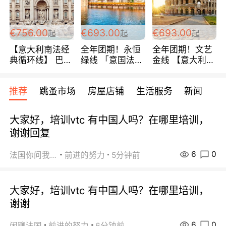
包拼房~
€756.00
€693.00
€693.00
起
起
起
【意大利南法经
全年团期！永恒
全年团期！文艺
典循环线】 巴黎
绿线 「意国法
金线 【意大利一
上下 所有日期铁
南」巴黎上下 去
地】 循环7日游
发！ 全程四星级
意大利 南法 99
全程693欧/人起
推荐
跳蚤市场
房屋店铺
生活服务
新闻
宾馆 108欧/天起
欧/天起 ~包拼房
每周铁发！
全程756欧/位
大家好，培训vtc 有中国人吗？在哪里培训，
谢谢回复
6
0
法国你问我答
前进的努力
5分钟前
大家好，培训vtc 有中国人吗？在哪里培训，
谢谢
6
0
闲聊法国
前进的努力
6分钟前