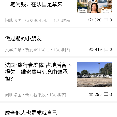
一笔闲钱，在法国是拿来
320
0
闲聊法国
街友90454511
12小时前
做过期的小朋友
419
2
文学广场
街友49168527
13小时前
法国“旅行者群体”占地后留下
损失，维修费用究竟由谁承
担？
255
0
闲聊法国
新闻我来找
13小时前
成全他人也是成就自己