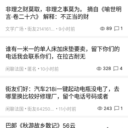
非理之财莫取，非理之事莫为。 摘自《喻世明
言·卷二十六》 解释：不正当的财
89
1
文学广场
街友21416156
9小时前
谁有一米一的单人床加床垫要卖，留下你们的
电话我会联系你们，在拉古耐无
328
4
闲聊法国
匿名
10小时前
街友们好：汽车218i一键起动电瓶没电了，去
哪里换比较好修理厂，留个电话号码或者
243
1
闲聊法国
街友64250024
11小时前
巴郞《秋游故乡散记》56云