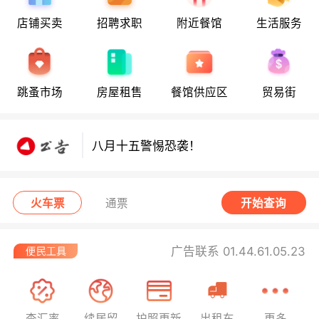
店铺买卖
招聘求职
附近餐馆
生活服务
跳蚤市场
房屋租售
餐馆供应区
贸易街
八月十五警惕恐袭！
八月十五警惕恐袭！
八月十五警惕恐袭！
火车票
通票
开始查询
广告联系 01.44.61.05.23
查汇率
续居留
护照更新
出租车
更多