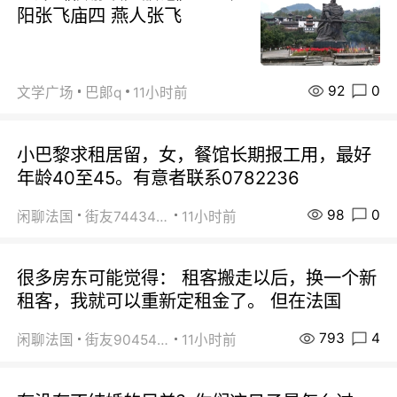
阳张飞庙四 燕人张飞
92
0
文学广场
巴郞q
11小时前
小巴黎求租居留，女，餐馆长期报工用，最好
年龄40至45。有意者联系0782236
98
0
闲聊法国
街友74434350
11小时前
很多房东可能觉得： 租客搬走以后，换一个新
租客，我就可以重新定租金了。 但在法国
793
4
闲聊法国
街友90454511
11小时前