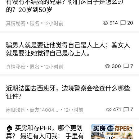
有没有不结婚的兄弟？你们这日子是怎么过
的？20岁到50岁
914
20
真情秘密
匿名
12小时前
骗男人就是要让他觉得自己是人上人；骗女人
就是要让她觉得自己是心上人。
300
7
真情秘密
匿名
12小时前
近期法国去西班牙，边境警察会检查什么哪些
证件？
471
7
闲聊法国
街友14004820
12小时前
🏠 买房和存PER，哪个更划
算？ 最近有人问我： 手里有