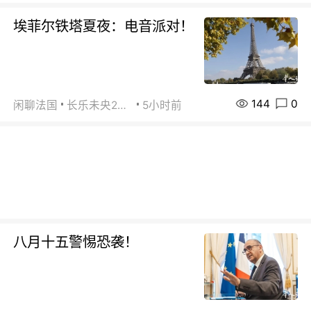
埃菲尔铁塔夏夜：电音派对！
144
0
闲聊法国
长乐未央2015
5小时前
八月十五警惕恐袭！