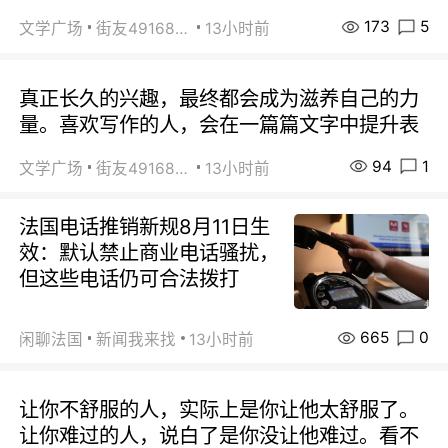
173
5
文学广场
街友49168527
13小时前
真正长久的兴趣，最终都会成为滋养自己的力
量。喜欢写作的人，会在一篇篇文字中提升表
94
1
文学广场
街友49168527
13小时前
法国电话推销新规8月11日生
效：默认禁止商业电话骚扰，
但这些电话仍可合法拨打
665
0
闲聊法国
新闻我来找
13小时前
让你不舒服的人，实际上是你让他太舒服了。
让你难过的人，说白了是你没让他难过。看不