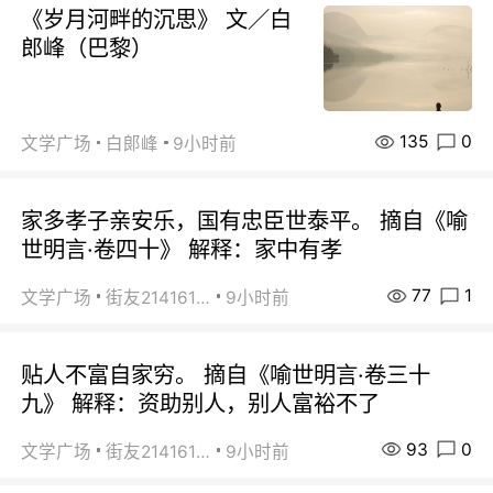
《岁月河畔的沉思》 文／白
郎峰（巴黎）
135
0
文学广场
白郞峰
9小时前
家多孝子亲安乐，国有忠臣世泰平。 摘自《喻
世明言·卷四十》 解释：家中有孝
77
1
文学广场
街友21416156
9小时前
贴人不富自家穷。 摘自《喻世明言·卷三十
九》 解释：资助别人，别人富裕不了
93
0
文学广场
街友21416156
9小时前