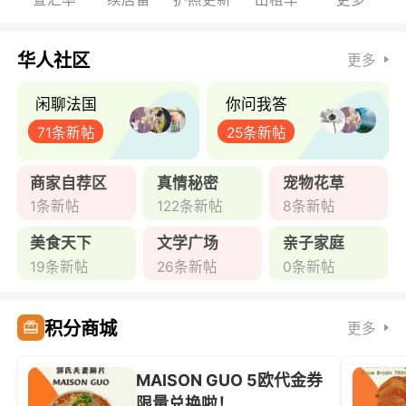
华人社区
更多
闲聊法国
你问我答
71条新帖
25条新帖
商家自荐区
真情秘密
宠物花草
1条新帖
122条新帖
8条新帖
美食天下
文学广场
亲子家庭
19条新帖
26条新帖
0条新帖
积分商城
更多
MAISON GUO 5欧代金券
限量兑换啦！ ...