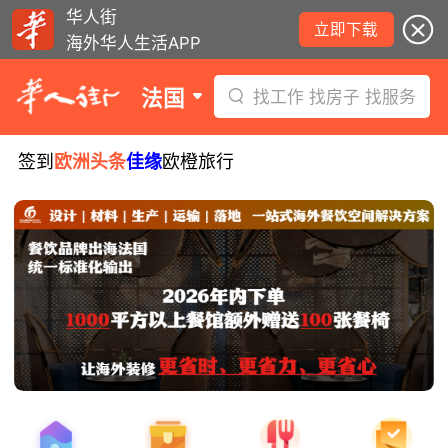
华人街
立即下载
海外华人生活APP
法国
找工作 找房子 找服务
签到
欧洲头条
佳缘
欧橙旅行