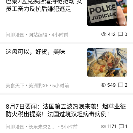
巴黎7区兑换店遭持枪抢劫 女
员工奋力反抗后嫌犯逃走
412
0
闲聊法国
网站编辑
4小时前
这盘可以，好货，美味
549
2
美食天下
美洲豹XF
5小时前
8月7日要闻：法国第五波热浪来袭！烟草业征
防火税出提案！法国过境汉坦病毒病例！
1171
1
闲聊法国
长乐未央2015
5小时前