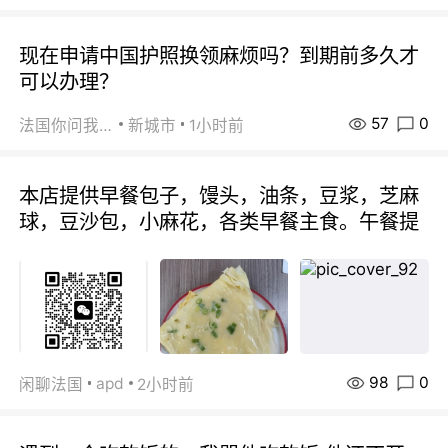
现在申请中国护照换领麻烦吗？到期前多久才
可以办理？
57
0
法国你问我答
新城市
1小时前
本店提供早餐包子，馒头，油条，豆浆，芝麻
球，豆沙包，小麻花，各类早餐主食。午餐提
98
0
apd
闲聊法国
2小时前