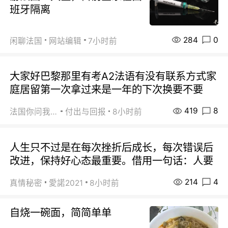
班牙隔离
284
0
闲聊法国
网站编辑
7小时前
大家好巴黎那里有考A2法语有没有联系方式家
庭居留第一次拿过来是一年的下次换要不要
419
8
法国你问我答
付出与回报
8小时前
人生只不过是在每次挫折后成长，每次错误后
改进，保持好心态最重要。借用一句话：人要
214
4
真情秘密
愛諾2021
8小时前
自烧一碗面，简简单单