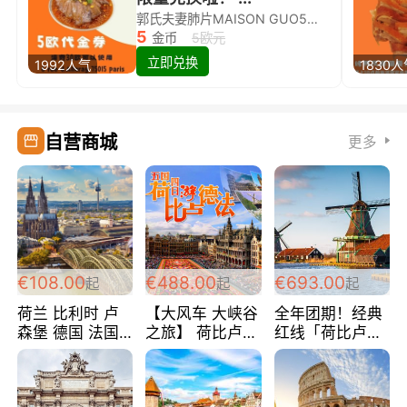
郭氏夫妻肺片MAISON GUO5欧代金券限量兑换啦！
5
金币
5欧元
立即兑换
1992人气
1830
自营商城
更多
€108.00
€488.00
€693.00
起
起
起
荷兰 比利时 卢
【大风车 大峡谷
全年团期！经典
森堡 德国 法国
之旅】 荷比卢德
红线「荷比卢德
超爽玩遍西欧 循
法 巴黎上下 经
法」七天循环 五
环线 全程四星宾
典五国四日游
国 仅售99欧/人/
馆 108欧/人/天
488欧/人
天！巴黎上下！