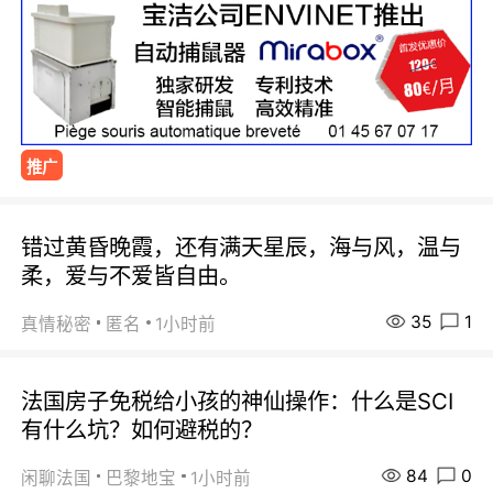
推广
错过黄昏晚霞，还有满天星辰，海与风，温与
柔，爱与不爱皆自由。
35
1
真情秘密
匿名
1小时前
法国房子免税给小孩的神仙操作：什么是SCI
有什么坑？如何避税的？
84
0
闲聊法国
巴黎地宝
1小时前