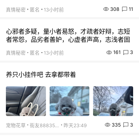
308
11
真情秘密
匿名
13小时前
心邪者多疑，量小者易怒，才疏者好辩，志短
者常怨，品劣者善妒，心虚者声高，志浅者固
161
3
真情秘密
匿名
13小时前
养只小挂件吧 去拿都带着
335
3
宠物花草
街友88835518
昨天23:49