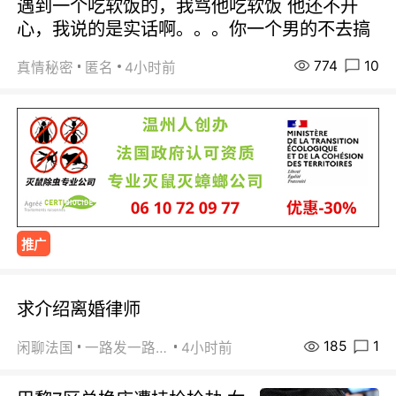
遇到一个吃软饭的，我骂他吃软饭 他还不开
心，我说的是实话啊。。。你一个男的不去搞
774
10
真情秘密
匿名
4小时前
推广
求介绍离婚律师
185
1
闲聊法国
一路发一路发
4小时前