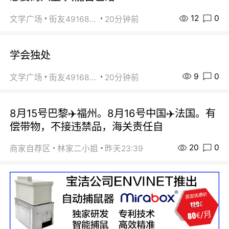
12
0
文学广场
街友49168527
20分钟前
学会独处
9
0
文学广场
街友49168527
20分钟前
8月15号巴黎✈️福州。8月16号中国✈️法国。有
偿带物，不接违禁品，海关责任自
20
0
商家自荐区
林家二小姐
昨天23:39