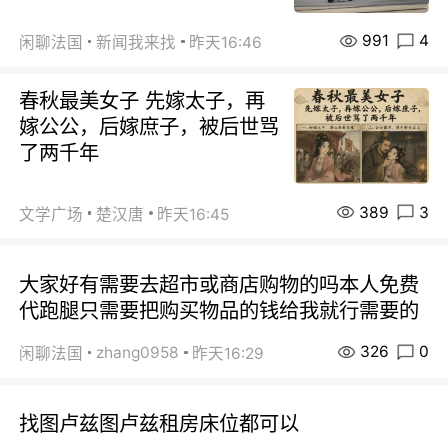
991
4
闲聊法国
新闻我来找
昨天16:46
春秋最美女子 先嫁太子，再
嫁公公，后嫁庶子，被后世骂
了两千年
389
3
文学广场
楚汉唐
昨天16:45
大家好有需要去超市或商店购物的吗本人免费
代跑腿只需要把购买物品的钱给我就行需要的
326
0
zhang0958
闲聊法国
昨天16:29
找图卢兹图卢兹租房床位都可以