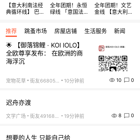
【意大利南法经
全年团期！永恒
全年团期！文艺
典循环线】 巴黎
绿线 「意国法
金线 【意大利一
上下 所有日期铁
南」巴黎上下 去
地】 循环7日游
发！ 全程四星级
意大利 南法 99
全程693欧/人起
推荐
跳蚤市场
房屋店铺
生活服务
新闻
宾馆 108欧/天起
欧/天起 ~包拼房
每周铁发！
全程756欧/位
🌟 【御落锦鲤 · KOI IOLO】
全欧尊享发布： 在欧洲的商
海浮沉
10
0
宠物花草
街友66805488
10分钟前
迟舟亦渡
8
0
文学广场
街友49168527
19分钟前
想要的人生 只能自己给