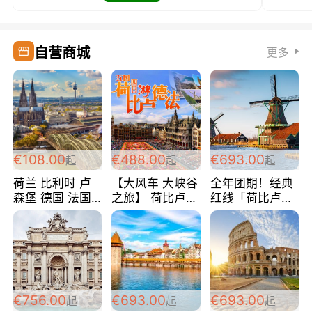
自营商城
更多
€108.00
€488.00
€693.00
起
起
起
荷兰 比利时 卢
【大风车 大峡谷
全年团期！经典
森堡 德国 法国
之旅】 荷比卢德
红线「荷比卢德
超爽玩遍西欧 循
法 巴黎上下 经
法」七天循环 五
环线 全程四星宾
典五国四日游
国 仅售99欧/人/
馆 108欧/人/天
488欧/人
天！巴黎上下！
包拼房~
€756.00
€693.00
€693.00
起
起
起