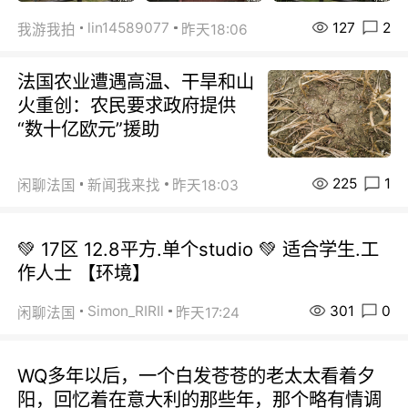
127
2
lin14589077
我游我拍
昨天18:06
法国农业遭遇高温、干旱和山
火重创：农民要求政府提供
“数十亿欧元”援助
225
1
闲聊法国
新闻我来找
昨天18:03
💚 17区 12.8平方.单个studio 💚 适合学生.工
作人士 【环境】
301
0
Simon_RIRIl
闲聊法国
昨天17:24
WQ多年以后，一个白发苍苍的老太太看着夕
阳，回忆着在意大利的那些年，那个略有情调