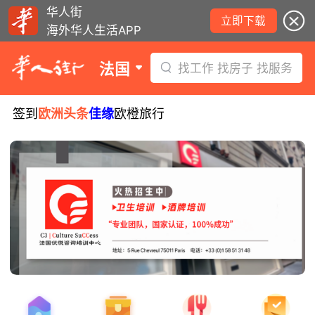
华人街
立即下载
海外华人生活APP
法国
找工作 找房子 找服务
签到
欧洲头条
佳缘
欧橙旅行