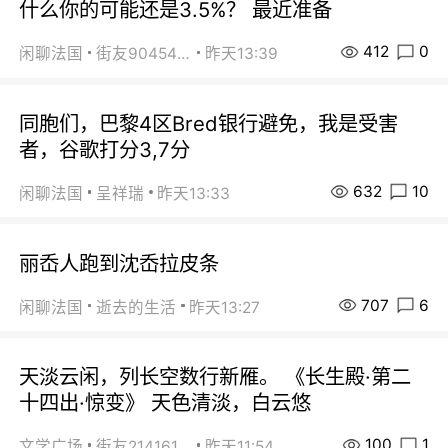
什么你的可能还是3.5%？ 最近准备
412
0
闲聊法国
街友90454511
昨天13:39
同胞们，巴黎4区Bred银行避免，我是受害
者，谷歌打分3,7分
632
10
闲聊法国
呈祥瑞
昨天13:33
丽岙人跑到沈岙拉皮条
707
6
闲聊法国
逝去的生活
昨天13:27
天淡云闲，列长空数行新雁。 《长生殿·第二
十四出·惊变》 天色清淡，白云悠
100
1
文学广场
街友21416156
昨天11:54