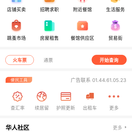
店铺买卖
招聘求职
附近餐馆
生活服务
跳蚤市场
房屋租售
餐馆供应区
贸易街
火车票
通票
开始查询
广告联系 01.44.61.05.23
查汇率
续居留
护照更新
出租车
更多
华人社区
更多