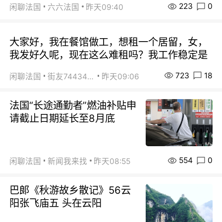
223
0
闲聊法国
六六法国
昨天09:40
大家好，我在餐馆做工，想租一个居留，女，
我发好久呢，现在这么难租吗？我工作稳定是
723
18
闲聊法国
街友74434350
昨天09:06
法国“长途通勤者”燃油补贴申
请截止日期延长至8月底
554
0
闲聊法国
新闻我来找
昨天08:55
巴郞《秋游故乡散记》56云
阳张飞庙五 头在云阳