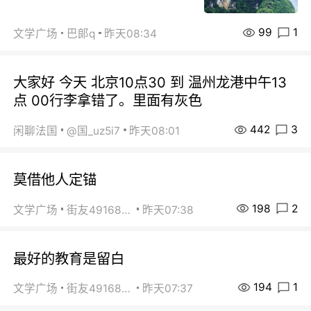
99
1
文学广场
巴郞q
昨天08:34
大家好 今天 北京10点30 到 温州龙港中午13
点 00行李拿错了。里面有灰色
442
3
闲聊法国
@国_uz5i7
昨天08:01
莫借他人定锚
198
2
文学广场
街友49168527
昨天07:38
最好的教育是留白
194
1
文学广场
街友49168527
昨天07:37