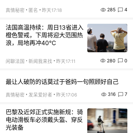
285
4
真情秘密
匿名
昨天17:18
法国高温持续：周日13省进入
橙色警戒，下周将迎大范围热
浪，局地再冲40℃
280
0
闲聊法国
新闻我来找
昨天17:11
最让人破防的话莫过于爸妈一句照顾好自己
316
7
真情秘密
发呆爱好者
昨天17:06
巴黎及近郊正式实施新规：骑
电动滑板车必须戴头盔、穿反
光装备