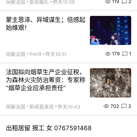
119
2
闲聊法国
爱尚婚礼
昨天10:59
蒙主恩泽、异域谋生；倍感起
始维艰！
179
1
fren9
闲聊法国
昨天10:51
法国拟向烟草生产企业征税，
为森林火灾防治筹资：专家称
“烟草企业应承担责任”
702
3
闲聊法国
新闻我来找
昨天10:43
出租居留 报工 女 0767591468