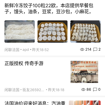
新鲜冷冻饺子100粒22欧，本店提供早餐包
子，馒头，油条，豆浆，豆沙包，小麻花，
214
2
apd
闲聊法国
昨天18:52
正版授权 传奇手游
86
0
闲聊法国
街友26592800
昨天18:18
法国油价迎来好消息：汽油重