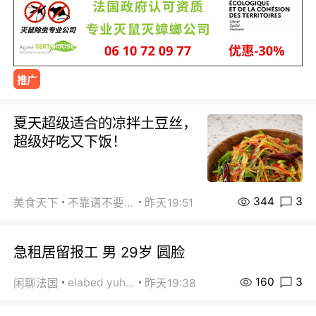
推广
夏天超级适合的凉拌土豆丝，
超级好吃又下饭！
344
3
美食天下
不靠谱不要联系
昨天19:51
急租居留报工 男 29岁 圆脸
160
3
elabed yuhua
闲聊法国
昨天19:38