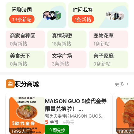
闲聊法国
你问我答
13条新帖
1条新帖
商家自荐区
真情秘密
宠物花草
0条新帖
18条新帖
1条新帖
美食天下
文学广场
亲子家庭
0条新帖
3条新帖
0条新帖
积分商城
更多
MAISON GUO 5欧代金券
限量兑换啦！ ...
郭氏夫妻肺片MAISON GUO5欧代金券限量兑换啦！
5
金币
5欧元
立即兑换
1992人气
1830