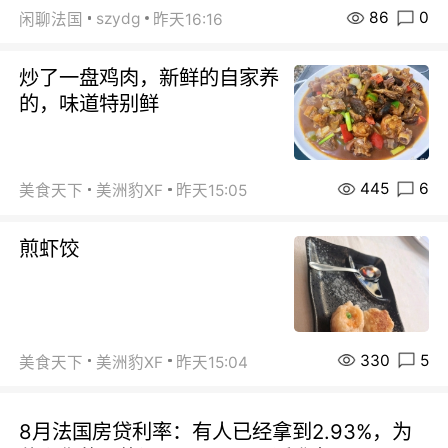
86
0
szydg
闲聊法国
昨天16:16
炒了一盘鸡肉，新鲜的自家养
的，味道特别鲜
445
6
美食天下
美洲豹XF
昨天15:05
煎虾饺
330
5
美食天下
美洲豹XF
昨天15:04
8月法国房贷利率：有人已经拿到2.93%，为