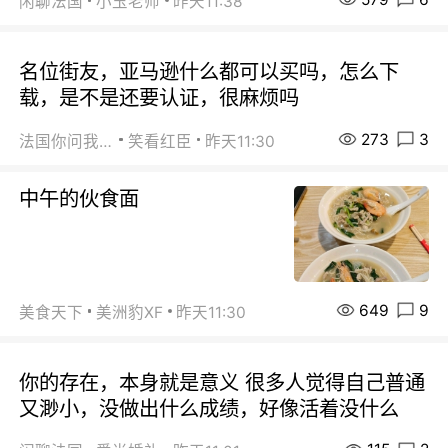
闲聊法国
小玉老师
昨天11:38
名位街友，亚马逊什么都可以买吗，怎么下
载，是不是还要认证，很麻烦吗
273
3
法国你问我答
笑看红臣
昨天11:30
中午的伙食面
649
9
美食天下
美洲豹XF
昨天11:30
你的存在，本身就是意义 很多人觉得自己普通
又渺小，没做出什么成绩，好像活着没什么