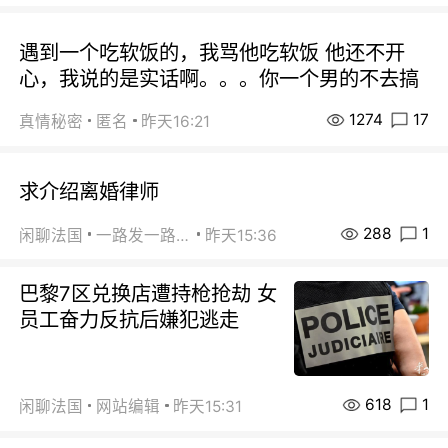
遇到一个吃软饭的，我骂他吃软饭 他还不开
心，我说的是实话啊。。。你一个男的不去搞
1274
17
真情秘密
匿名
昨天16:21
求介绍离婚律师
288
1
闲聊法国
一路发一路发
昨天15:36
巴黎7区兑换店遭持枪抢劫 女
员工奋力反抗后嫌犯逃走
618
1
闲聊法国
网站编辑
昨天15:31