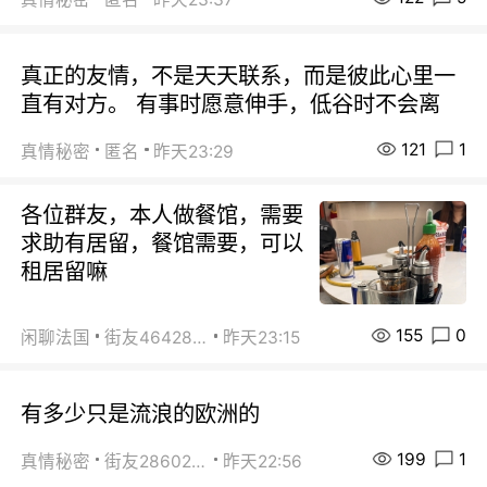
真正的友情，不是天天联系，而是彼此心里一
直有对方。 有事时愿意伸手，低谷时不会离
121
1
真情秘密
匿名
昨天23:29
各位群友，本人做餐馆，需要
求助有居留，餐馆需要，可以
租居留嘛
155
0
闲聊法国
街友46428878
昨天23:15
有多少只是流浪的欧洲的
199
1
真情秘密
街友28602925
昨天22:56