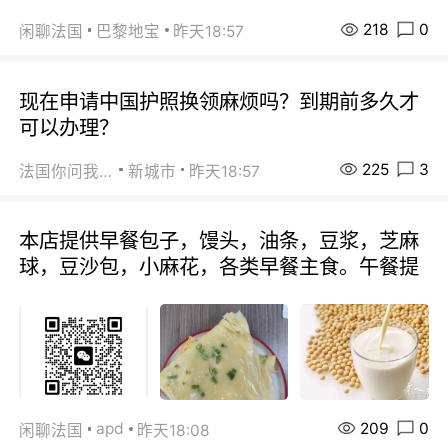
218
0
闲聊法国
巴黎地宝
昨天18:57
现在申请中国护照换领麻烦吗？到期前多久才
可以办理？
225
3
法国你问我答
新城市
昨天18:57
本店提供早餐包子，馒头，油条，豆浆，芝麻
球，豆沙包，小麻花，各类早餐主食。午餐提
209
0
apd
闲聊法国
昨天18:08