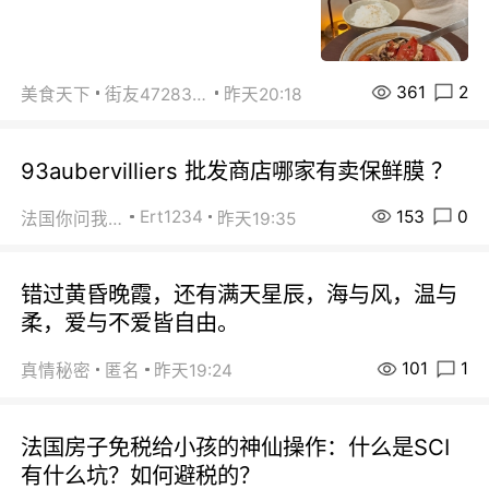
361
2
美食天下
街友472838572
昨天20:18
93aubervilliers 批发商店哪家有卖保鲜膜 ？
153
0
Ert1234
法国你问我答
昨天19:35
错过黄昏晚霞，还有满天星辰，海与风，温与
柔，爱与不爱皆自由。
101
1
真情秘密
匿名
昨天19:24
法国房子免税给小孩的神仙操作：什么是SCI
有什么坑？如何避税的？