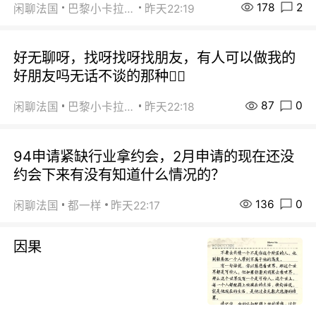
178
2
闲聊法国
巴黎小卡拉咪
昨天22:19
好无聊呀，找呀找呀找朋友，有人可以做我的
好朋友吗无话不谈的那种😮‍💨
87
0
闲聊法国
巴黎小卡拉咪
昨天22:18
94申请紧缺行业拿约会，2月申请的现在还没
约会下来有没有知道什么情况的？
136
0
闲聊法国
都一样
昨天22:17
因果