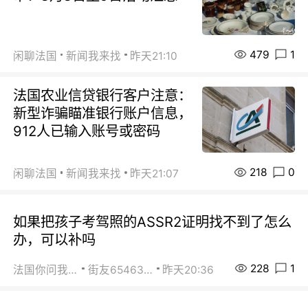
479
1
闲聊法国
新闻我来找
昨天21:10
法国农业信贷银行客户注意：
新型诈骗瞄准银行账户信息，
912人已输入账号或密码
218
0
闲聊法国
新闻我来找
昨天21:07
如果把孩子考驾照的ASSR2证明找不到了怎么
办，可以补吗
228
1
法国你问我答
街友65463281
昨天20:36