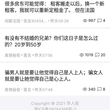
很多房东可能觉得： 租客搬走以后，换一个新
租客，我就可以重新定租金了。 但在法国
967
4
闲聊法国
街友90454511
昨天08:29
有没有不结婚的兄弟？你们这日子是怎么过
的？20岁到50岁
1019
20
真情秘密
匿名
昨天07:56
骗男人就是要让他觉得自己是人上人；骗女人
就是要让她觉得自己是心上人。
340
8
真情秘密
匿名
昨天07:48
Copyright © 2021 华人街
浙ICP备16044168号-2