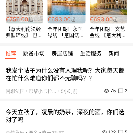
包拼房~
€756.00
€693.00
€693.00
起
起
起
【意大利南法经
全年团期！永恒
全年团期！文艺
典循环线】 巴黎
绿线 「意国法
金线 【意大利一
上下 所有日期铁
南」巴黎上下 去
地】 循环7日游
发！ 全程四星级
意大利 南法 99
全程693欧/人起
推荐
跳蚤市场
房屋店铺
生活服务
新闻
宾馆 108欧/天起
欧/天起 ~包拼房
每周铁发！
全程756欧/位
我发个帖子为什么没有人理我呢？大家每天都
在忙什么难道你们都不无聊吗？？
75
2
闲聊法国
巴黎小卡拉咪
5小时前
今天立秋了，凌晨的奶茶，深夜的酒，你们选
对了吗
122
5
真情秘密
匿名
昨天23:37