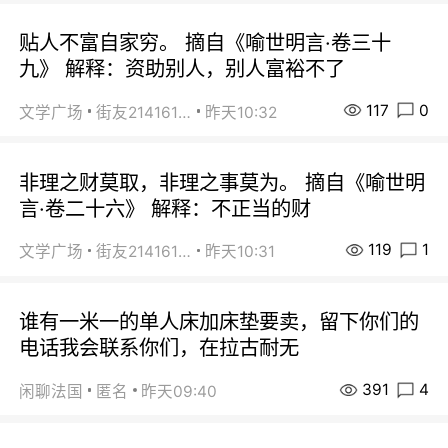
贴人不富自家穷。 摘自《喻世明言·卷三十
九》 解释：资助别人，别人富裕不了
117
0
文学广场
街友21416156
昨天10:32
非理之财莫取，非理之事莫为。 摘自《喻世明
言·卷二十六》 解释：不正当的财
119
1
文学广场
街友21416156
昨天10:31
谁有一米一的单人床加床垫要卖，留下你们的
电话我会联系你们，在拉古耐无
391
4
闲聊法国
匿名
昨天09:40