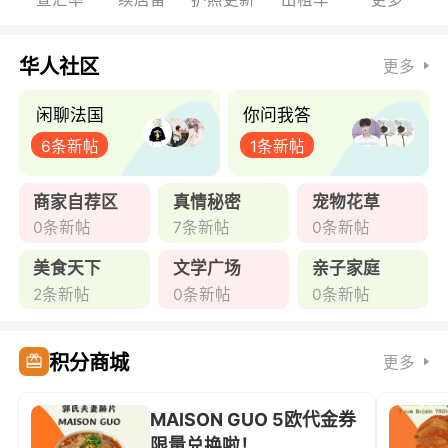
华人社区
更多
闲聊法国
你问我答
6条新帖
1条新帖
商家自荐区
真情秘密
宠物花草
0条新帖
7条新帖
0条新帖
美食天下
文学广场
亲子家庭
2条新帖
0条新帖
0条新帖
积分商城
更多
MAISON GUO 5欧代金券
限量兑换啦！ ...