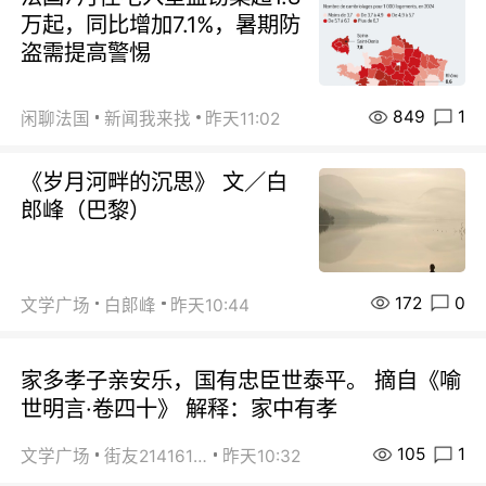
万起，同比增加7.1%，暑期防
盗需提高警惕
849
1
闲聊法国
新闻我来找
昨天11:02
《岁月河畔的沉思》 文／白
郎峰（巴黎）
172
0
文学广场
白郞峰
昨天10:44
家多孝子亲安乐，国有忠臣世泰平。 摘自《喻
世明言·卷四十》 解释：家中有孝
105
1
文学广场
街友21416156
昨天10:32