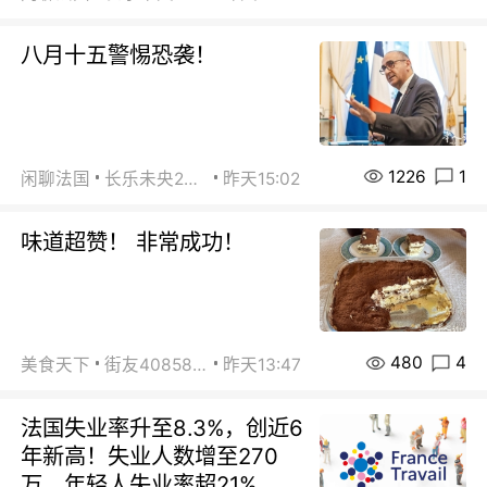
八月十五警惕恐袭！
1226
1
闲聊法国
长乐未央2015
昨天15:02
味道超赞！ 非常成功！
480
4
美食天下
街友40858442
昨天13:47
法国失业率升至8.3%，创近6
年新高！失业人数增至270
万，年轻人失业率超21%