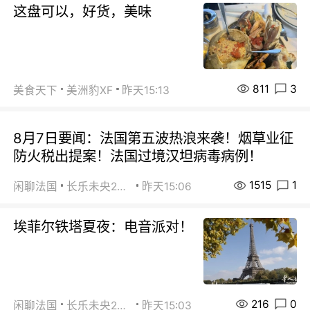
这盘可以，好货，美味
811
3
美食天下
美洲豹XF
昨天15:13
8月7日要闻：法国第五波热浪来袭！烟草业征
防火税出提案！法国过境汉坦病毒病例！
1515
1
闲聊法国
长乐未央2015
昨天15:06
埃菲尔铁塔夏夜：电音派对！
216
0
闲聊法国
长乐未央2015
昨天15:03