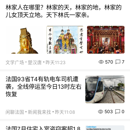
林家人在哪里？林家的天，林家的地，林家的
儿女顶天立地。天下林氏一家亲。
570
7
文学广场
楚汉唐
昨天11:23
法国93省T4有轨电车司机遭
袭，全线停运至今日13时左右
恢复
503
0
闲聊法国
新闻我来找
昨天11:08
法国7月住宅入室盗窃案超1.8