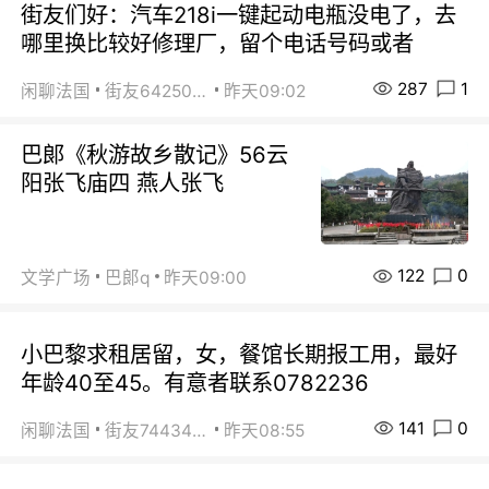
街友们好：汽车218i一键起动电瓶没电了，去
哪里换比较好修理厂，留个电话号码或者
287
1
闲聊法国
街友64250024
昨天09:02
巴郞《秋游故乡散记》56云
阳张飞庙四 燕人张飞
122
0
文学广场
巴郞q
昨天09:00
小巴黎求租居留，女，餐馆长期报工用，最好
年龄40至45。有意者联系0782236
141
0
闲聊法国
街友74434350
昨天08:55