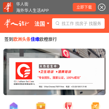
华人街
立即下载
海外华人生活APP
法国
找工作 找房子 找服务
签到
欧洲头条
佳缘
欧橙旅行