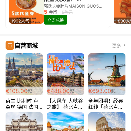
郭氏夫妻肺片MAISON GUO5欧代金券限量兑换啦！
5
金币
5欧元
立即兑换
1992人气
1830
自营商城
更多
€108.00
€488.00
€693.00
起
起
起
荷兰 比利时 卢
【大风车 大峡谷
全年团期！经典
森堡 德国 法国
之旅】 荷比卢德
红线「荷比卢德
超爽玩遍西欧 循
法 巴黎上下 经
法」七天循环 五
环线 全程四星宾
典五国四日游
国 仅售99欧/人/
馆 108欧/人/天
488欧/人
天！巴黎上下！