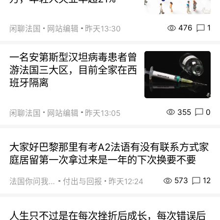
476
1
闲聊法国
网站编辑
昨天13:30
一名安第斯型汉坦病毒患者曾
游法国三大区，目前全家在西
班牙隔离
355
0
闲聊法国
网站编辑
昨天13:05
大家好巴黎那里有考A2法语有没有联系方式家
庭居留第一次拿过来是一年的下次换要不要
573
12
法国你问我答
付出与回报
昨天12:24
人生只不过是在每次挫折后成长，每次错误后