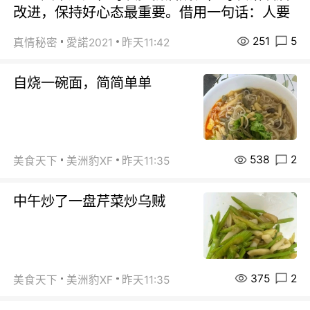
改进，保持好心态最重要。借用一句话：人要
251
5
真情秘密
愛諾2021
昨天11:42
自烧一碗面，简简单单
538
2
美食天下
美洲豹XF
昨天11:35
中午炒了一盘芹菜炒乌贼
375
2
美食天下
美洲豹XF
昨天11:35