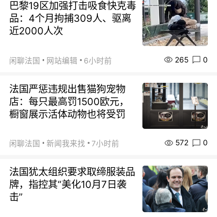
巴黎19区加强打击吸食快克毒
品：4个月拘捕309人、驱离
近2000人次
265
0
闲聊法国
网站编辑
6小时前
法国严惩违规出售猫狗宠物
店：每只最高罚1500欧元，
橱窗展示活体动物也将受罚
572
0
闲聊法国
新闻我来找
7小时前
法国犹太组织要求取缔服装品
牌，指控其“美化10月7日袭
击”