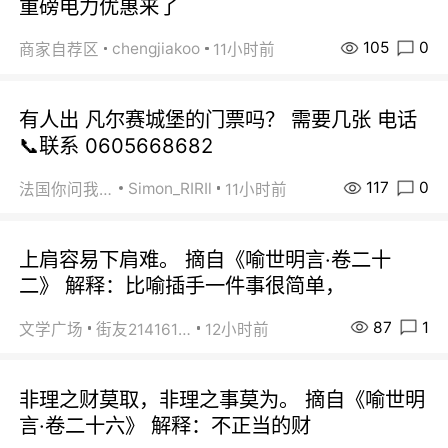
重磅电力优惠来了
105
0
chengjiakoo
商家自荐区
11小时前
有人出 凡尔赛城堡的门票吗？ 需要几张 电话
📞联系 0605668682
117
0
Simon_RIRIl
法国你问我答
11小时前
上肩容易下肩难。 摘自《喻世明言·卷二十
二》 解释：比喻插手一件事很简单，
87
1
文学广场
街友21416156
12小时前
非理之财莫取，非理之事莫为。 摘自《喻世明
言·卷二十六》 解释：不正当的财