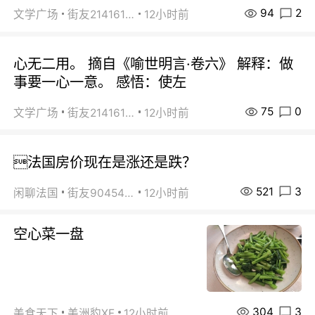
94
2
文学广场
街友21416156
12小时前
心无二用。 摘自《喻世明言·卷六》 解释：做
事要一心一意。 感悟：使左
75
0
文学广场
街友21416156
12小时前
法国房价现在是涨还是跌？
521
3
闲聊法国
街友90454511
12小时前
空心菜一盘
304
3
美食天下
美洲豹XF
12小时前