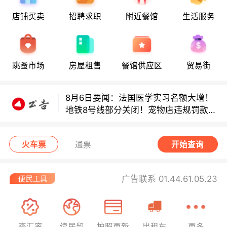
店铺买卖
招聘求职
附近餐馆
生活服务
8月6日要闻：法国医学实习名额大增！
地铁8号线部分关闭！宠物店违规罚款出
炉！
巴黎地铁音乐家海选启动！
跳蚤市场
房屋租售
餐馆供应区
贸易街
8月6日要闻：法国医学实习名额大增！
地铁8号线部分关闭！宠物店违规罚款出
炉！
巴黎地铁音乐家海选启动！
火车票
通票
开始查询
广告联系 01.44.61.05.23
查汇率
续居留
护照更新
出租车
更多