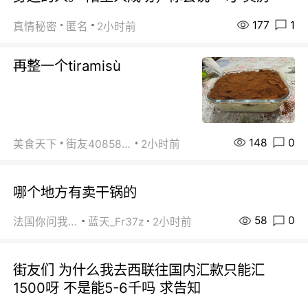
177
1
真情秘密
匿名
2小时前
再整一个tiramisù
148
0
美食天下
街友40858442
2小时前
哪个地方有卖干锅的
58
0
法国你问我答
蓝天_Fr37z
2小时前
街友们 为什么我去西联往国内汇款只能汇
1500呀 不是能5-6千吗 求告知