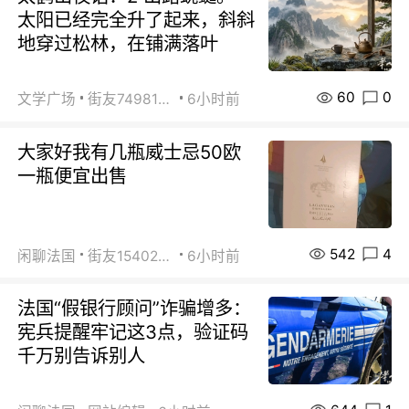
太阳已经完全升了起来，斜斜
地穿过松林，在铺满落叶
60
0
文学广场
街友74981146
6小时前
大家好我有几瓶威士忌50欧
一瓶便宜出售
542
4
闲聊法国
街友15402223
6小时前
法国“假银行顾问”诈骗增多：
宪兵提醒牢记这3点，验证码
千万别告诉别人