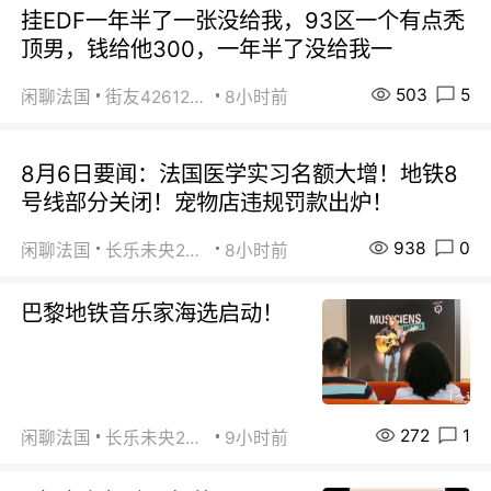
挂EDF一年半了一张没给我，93区一个有点秃
顶男，钱给他300，一年半了没给我一
503
5
闲聊法国
街友42612092
8小时前
8月6日要闻：法国医学实习名额大增！地铁8
号线部分关闭！宠物店违规罚款出炉！
938
0
闲聊法国
长乐未央2015
8小时前
巴黎地铁音乐家海选启动！
272
1
闲聊法国
长乐未央2015
9小时前