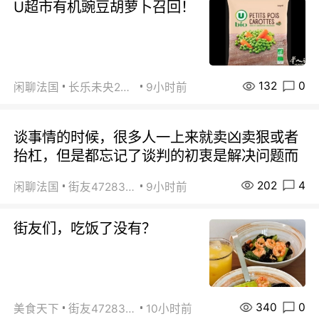
U超市有机豌豆胡萝卜召回！
132
0
闲聊法国
长乐未央2015
9小时前
谈事情的时候，很多人一上来就卖凶卖狠或者
抬杠，但是都忘记了谈判的初衷是解决问题而
202
4
闲聊法国
街友472838572
9小时前
街友们，吃饭了没有？
340
0
美食天下
街友472838572
10小时前