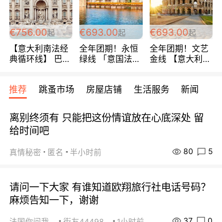
包拼房~
€756.00
€693.00
€693.00
起
起
起
【意大利南法经
全年团期！永恒
全年团期！文艺
典循环线】 巴黎
绿线 「意国法
金线 【意大利一
上下 所有日期铁
南」巴黎上下 去
地】 循环7日游
发！ 全程四星级
意大利 南法 99
全程693欧/人起
推荐
跳蚤市场
房屋店铺
生活服务
新闻
宾馆 108欧/天起
欧/天起 ~包拼房
每周铁发！
全程756欧/位
离别终须有 只能把这份情谊放在心底深处 留
给时间吧
80
5
真情秘密
匿名
半小时前
请问一下大家 有谁知道欧翔旅行社电话号码？
麻烦告知一下，谢谢
37
0
法国你问我答
街友44498484
1小时前