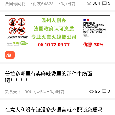
364
5
法国你问我答
街友64823891
3小时前
推广
普拉多哪里有卖麻辣烫里的那种牛筋面
啊！！！！！
95
0
美食天下
90后小地瓜
3小时前
在意大利没车证没多少语言就不配谈恋爱吗