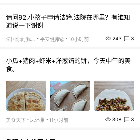
请问92.小孩子申请法籍.法院在哪里？有谁知
道说一下谢谢
243
3
法国你问我答
平安健康@
10小时前
小瓜+猪肉+虾米+洋葱馅的饼，今天中午的美
食。
308
3
美食天下
凤还巢
11小时前