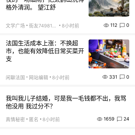
格外清润。 望江舒
112
0
文学广场
街友74981146
8小时前
法国生活成本上涨：不换超
市，也能有效降低日常买菜开
支
331
0
闲聊法国
网站编辑
8小时前
我叫我儿子结婚，可是我一毛钱都不出，我骂
他没用 我过分不？
1659
24
真情秘密
匿名
8小时前