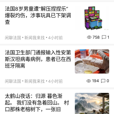
法国8岁男童遭“解压捏捏乐”
爆裂灼伤，涉事玩具已下架调
查
758
1
闲聊法国
新闻我来找
4小时前
法国卫生部门通报输入性安第
斯汉坦病毒病例，患者已在西
班牙隔离
194
0
闲聊法国
新闻我来找
4小时前
太鹤山夜话：归源 暮色渐
起。 我们没有急着回山。 村
口那株老榕树下，一张旧