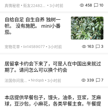
458
10
真情秘密
街友22482465
3小时前
自给自足 自生自养 独树一
帜。 没有施肥。 mini小番
茄。
163
3
lin14589077
宠物花草
3小时前
居留拿卡约会下来了，可是人在中国出来就过
期了。请问怎么可以换个约会
339
7
Nrdqsb
法国你问我答
3小时前
本店提供早餐包子，馒头，油条，豆浆，芝麻
球，豆沙包，小麻花，各类早餐主食。午餐提