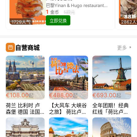
巴黎Yinan & Hugo restaurant除简餐类全场8折
1
金币
5欧元
立即兑换
1729人气
2862
自营商城
更多
€108.00
€488.00
€693.00
起
起
起
荷兰 比利时 卢
【大风车 大峡谷
全年团期！经典
森堡 德国 法国
之旅】 荷比卢德
红线「荷比卢德
超爽玩遍西欧 循
法 巴黎上下 经
法」七天循环 五
环线 全程四星宾
典五国四日游
国 仅售99欧/人/
馆 108欧/人/天
488欧/人
天！巴黎上下！