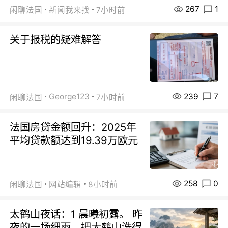
267
1
闲聊法国
新闻我来找
7小时前
关于报税的疑难解答
239
7
George123
闲聊法国
7小时前
法国房贷金额回升：2025年
平均贷款额达到19.39万欧元
258
0
闲聊法国
网站编辑
8小时前
太鹤山夜话：1 晨曦初露。 昨
夜的一场细雨，把太鹤山洗得