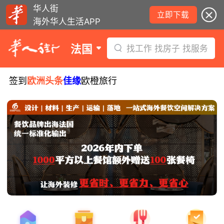
华人街
立即下载
海外华人生活APP
法国
找工作 找房子 找服务
签到
欧洲头条
佳缘
欧橙旅行