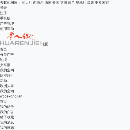
去其他国家：
意大利
西班牙
德国
美国
英国
荷兰
奥地利
瑞典
更多国家
登录
注册
手机版
广告管理
使用帮助
法国
首页
分类广告
论坛
火车票
我的空间
欧橙旅行
活动
欧洲头条
我的空间
wodekongjian
首页
我的帖子
我的广告
帖子收藏
我的消息
我的日志