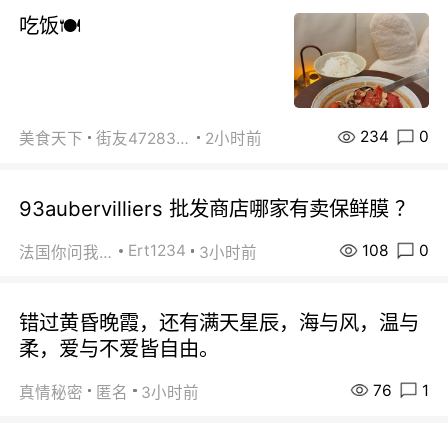
吃饭🍽️
234
0
美食天下
街友472838572
2小时前
93aubervilliers 批发商店哪家有卖保鲜膜 ？
108
0
Ert1234
法国你问我答
3小时前
错过黄昏晚霞，还有满天星辰，海与风，温与
柔，爱与不爱皆自由。
76
1
真情秘密
匿名
3小时前