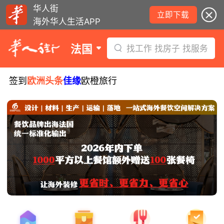
华人街
立即下载
海外华人生活APP
法国
找工作 找房子 找服务
签到
欧洲头条
佳缘
欧橙旅行