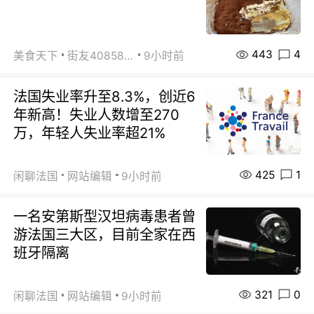
443
4
美食天下
街友40858442
9小时前
法国失业率升至8.3%，创近6
年新高！失业人数增至270
万，年轻人失业率超21%
425
1
闲聊法国
网站编辑
9小时前
一名安第斯型汉坦病毒患者曾
游法国三大区，目前全家在西
班牙隔离
321
0
闲聊法国
网站编辑
9小时前