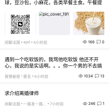
球，豆沙包，小麻花，各类早餐主食。午餐提
166
0
apd
闲聊法国
4小时前
遇到一个吃软饭的，我骂他吃软饭 他还不开
心，我说的是实话啊。。。你一个男的不去搞
1034
13
真情秘密
匿名
6小时前
求介绍离婚律师
246
1
闲聊法国
一路发一路发
7小时前