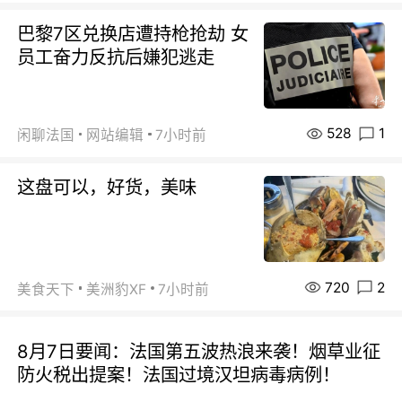
巴黎7区兑换店遭持枪抢劫 女
员工奋力反抗后嫌犯逃走
528
1
闲聊法国
网站编辑
7小时前
这盘可以，好货，美味
720
2
美食天下
美洲豹XF
7小时前
8月7日要闻：法国第五波热浪来袭！烟草业征
防火税出提案！法国过境汉坦病毒病例！