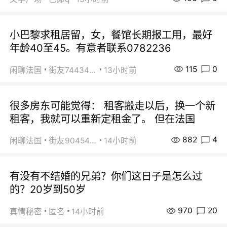
小巴黎求租居留，女，餐馆长期报工用，最好
年龄40至45。有意者联系0782236
115
0
闲聊法国
街友74434350
13小时前
很多房东可能觉得： 租客搬走以后，换一个新
租客，我就可以重新定租金了。 但在法国
882
4
闲聊法国
街友90454511
14小时前
有没有不结婚的兄弟？你们这日子是怎么过
的？20岁到50岁
970
20
真情秘密
匿名
14小时前