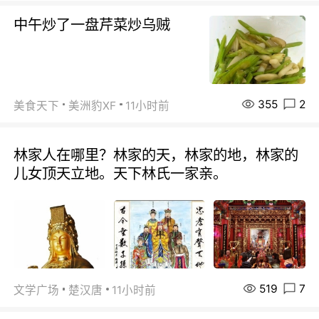
中午炒了一盘芹菜炒乌贼
355
2
美食天下
美洲豹XF
11小时前
林家人在哪里？林家的天，林家的地，林家的
儿女顶天立地。天下林氏一家亲。
519
7
文学广场
楚汉唐
11小时前