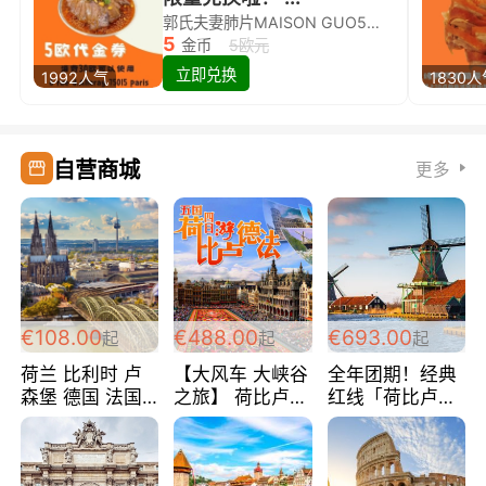
郭氏夫妻肺片MAISON GUO5欧代金券限量兑换啦！
5
金币
5欧元
立即兑换
1992人气
1830
自营商城
更多
€108.00
€488.00
€693.00
起
起
起
荷兰 比利时 卢
【大风车 大峡谷
全年团期！经典
森堡 德国 法国
之旅】 荷比卢德
红线「荷比卢德
超爽玩遍西欧 循
法 巴黎上下 经
法」七天循环 五
环线 全程四星宾
典五国四日游
国 仅售99欧/人/
馆 108欧/人/天
488欧/人
天！巴黎上下！