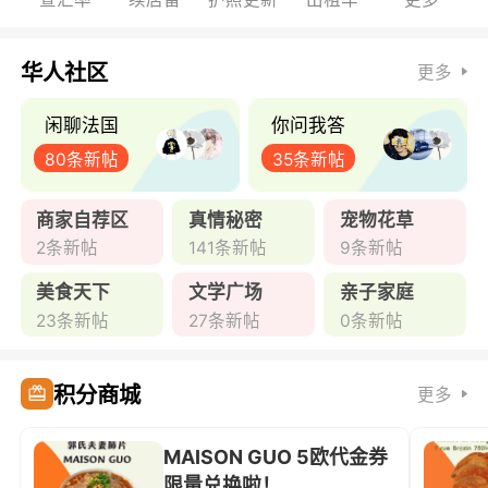
华人社区
更多
闲聊法国
你问我答
80条新帖
35条新帖
商家自荐区
真情秘密
宠物花草
2条新帖
141条新帖
9条新帖
美食天下
文学广场
亲子家庭
23条新帖
27条新帖
0条新帖
积分商城
更多
MAISON GUO 5欧代金券
限量兑换啦！ ...