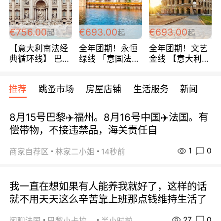
包拼房~
€756.00
€693.00
€693.00
起
起
起
【意大利南法经
全年团期！永恒
全年团期！文艺
典循环线】 巴黎
绿线 「意国法
金线 【意大利一
上下 所有日期铁
南」巴黎上下 去
地】 循环7日游
发！ 全程四星级
意大利 南法 99
全程693欧/人起
推荐
跳蚤市场
房屋店铺
生活服务
新闻
宾馆 108欧/天起
欧/天起 ~包拼房
每周铁发！
全程756欧/位
8月15号巴黎✈️福州。8月16号中国✈️法国。有
偿带物，不接违禁品，海关责任自
1
0
商家自荐区
林家二小姐
14秒前
我一直在想如果有人能养我就好了，这样的话
就不用天天这么辛苦靠上班那点钱维持生活了
27
0
闲聊法国
巴黎小卡拉咪
半小时前