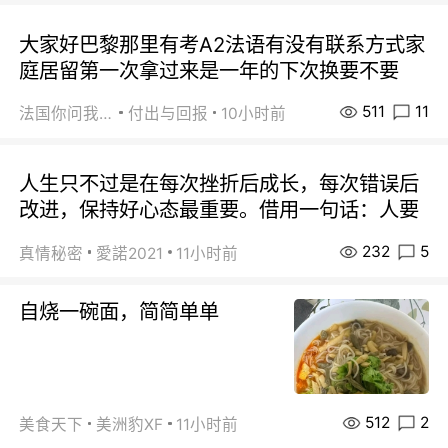
大家好巴黎那里有考A2法语有没有联系方式家
庭居留第一次拿过来是一年的下次换要不要
511
11
法国你问我答
付出与回报
10小时前
人生只不过是在每次挫折后成长，每次错误后
改进，保持好心态最重要。借用一句话：人要
232
5
真情秘密
愛諾2021
11小时前
自烧一碗面，简简单单
512
2
美食天下
美洲豹XF
11小时前