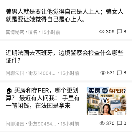
骗男人就是要让他觉得自己是人上人；骗女人
就是要让她觉得自己是心上人。
309
8
真情秘密
匿名
15小时前
近期法国去西班牙，边境警察会检查什么哪些
证件？
531
8
闲聊法国
街友14004820
15小时前
🏠 买房和存PER，哪个更划
算？ 最近有人问我： 手里有
一笔闲钱，在法国是拿来
370
0
闲聊法国
街友90454511
15小时前