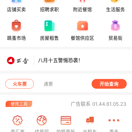
店铺买卖
招聘求职
附近餐馆
生活服务
八月十五警惕恐袭！
跳蚤市场
房屋租售
餐馆供应区
贸易街
八月十五警惕恐袭！
八月十五警惕恐袭！
火车票
通票
开始查询
广告联系 01.44.61.05.23
查汇率
续居留
护照更新
出租车
更多