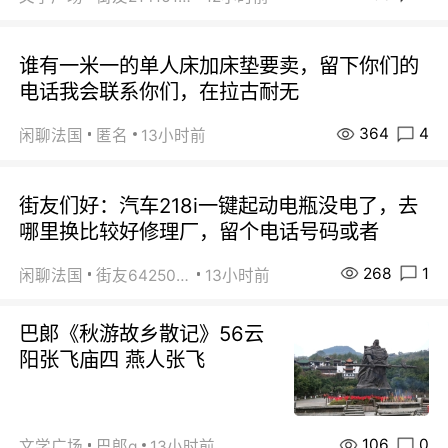
谁有一米一的单人床加床垫要卖，留下你们的
电话我会联系你们，在拉古耐无
364
4
闲聊法国
匿名
13小时前
街友们好：汽车218i一键起动电瓶没电了，去
哪里换比较好修理厂，留个电话号码或者
268
1
闲聊法国
街友64250024
13小时前
巴郞《秋游故乡散记》56云
阳张飞庙四 燕人张飞
106
0
文学广场
巴郞q
13小时前