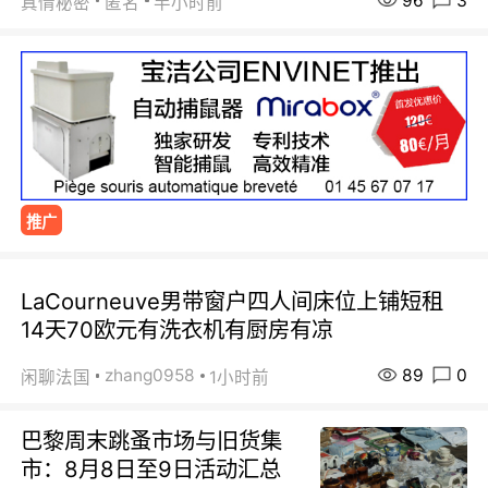
96
3
真情秘密
匿名
半小时前
推广
LaCourneuve男带窗户四人间床位上铺短租
14天70欧元有洗衣机有厨房有凉
89
0
zhang0958
闲聊法国
1小时前
巴黎周末跳蚤市场与旧货集
市：8月8日至9日活动汇总