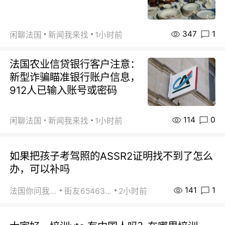
347
1
闲聊法国
新闻我来找
1小时前
法国农业信贷银行客户注意：
新型诈骗瞄准银行账户信息，
912人已输入账号或密码
114
0
闲聊法国
新闻我来找
1小时前
如果把孩子考驾照的ASSR2证明找不到了怎么
办，可以补吗
141
1
法国你问我答
街友65463281
2小时前