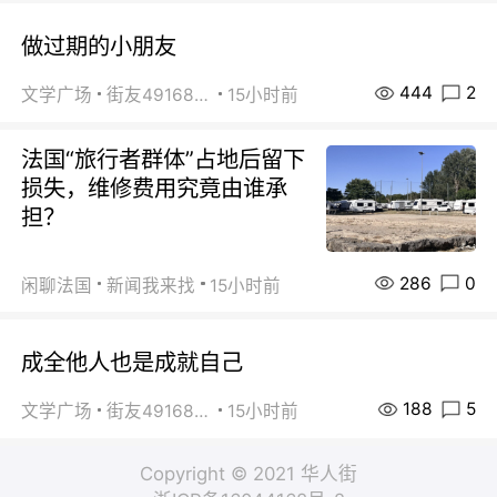
做过期的小朋友
444
2
文学广场
街友49168527
15小时前
法国“旅行者群体”占地后留下
损失，维修费用究竟由谁承
担？
286
0
闲聊法国
新闻我来找
15小时前
成全他人也是成就自己
188
5
文学广场
街友49168527
15小时前
Copyright © 2021 华人街