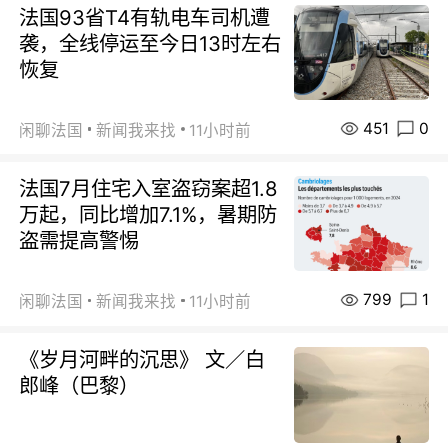
法国93省T4有轨电车司机遭
袭，全线停运至今日13时左右
恢复
451
0
闲聊法国
新闻我来找
11小时前
法国7月住宅入室盗窃案超1.8
万起，同比增加7.1%，暑期防
盗需提高警惕
799
1
闲聊法国
新闻我来找
11小时前
《岁月河畔的沉思》 文／白
郎峰（巴黎）