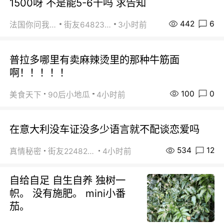
1500呀 不是能5-6千吗 求告知
442
6
法国你问我答
街友64823891
3小时前
普拉多哪里有卖麻辣烫里的那种牛筋面
啊！！！！！
100
0
美食天下
90后小地瓜
4小时前
在意大利没车证没多少语言就不配谈恋爱吗
534
12
真情秘密
街友22482465
4小时前
自给自足 自生自养 独树一
帜。 没有施肥。 mini小番
茄。