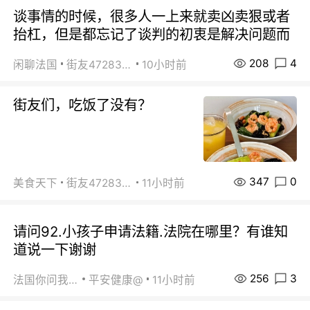
谈事情的时候，很多人一上来就卖凶卖狠或者
抬杠，但是都忘记了谈判的初衷是解决问题而
208
4
闲聊法国
街友472838572
10小时前
街友们，吃饭了没有？
347
0
美食天下
街友472838572
11小时前
请问92.小孩子申请法籍.法院在哪里？有谁知
道说一下谢谢
256
3
法国你问我答
平安健康@
11小时前