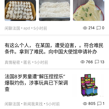
214
0
apd
闲聊法国
5小时前
有这么个人， 在某国，遭受迫害，。符合难民
条件。拿到了难民。向中国大使馆申请补办
766
13
真情秘密
匿名
5小时前
法国8岁男童遭“解压捏捏乐”
爆裂灼伤，涉事玩具已下架调
查
805
1
闲聊法国
新闻我来找
5小时前