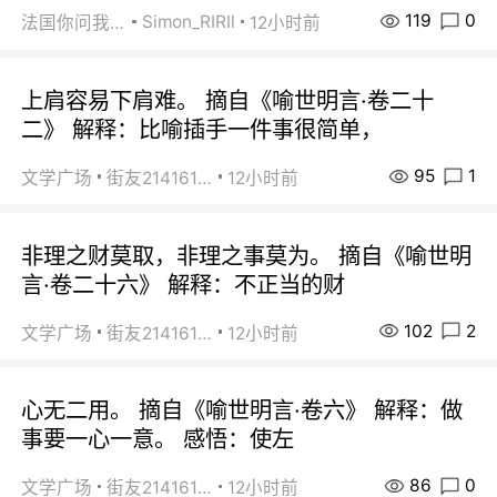
119
0
Simon_RIRIl
法国你问我答
12小时前
上肩容易下肩难。 摘自《喻世明言·卷二十
二》 解释：比喻插手一件事很简单，
95
1
文学广场
街友21416156
12小时前
非理之财莫取，非理之事莫为。 摘自《喻世明
言·卷二十六》 解释：不正当的财
102
2
文学广场
街友21416156
12小时前
心无二用。 摘自《喻世明言·卷六》 解释：做
事要一心一意。 感悟：使左
86
0
文学广场
街友21416156
12小时前