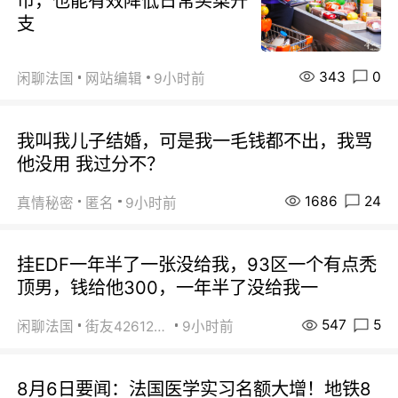
市，也能有效降低日常买菜开
支
343
0
闲聊法国
网站编辑
9小时前
我叫我儿子结婚，可是我一毛钱都不出，我骂
他没用 我过分不？
1686
24
真情秘密
匿名
9小时前
挂EDF一年半了一张没给我，93区一个有点秃
顶男，钱给他300，一年半了没给我一
547
5
闲聊法国
街友42612092
9小时前
8月6日要闻：法国医学实习名额大增！地铁8