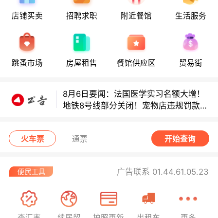
店铺买卖
招聘求职
附近餐馆
生活服务
8月6日要闻：法国医学实习名额大增！
地铁8号线部分关闭！宠物店违规罚款出
炉！
跳蚤市场
房屋租售
餐馆供应区
贸易街
巴黎地铁音乐家海选启动！
8月6日要闻：法国医学实习名额大增！
地铁8号线部分关闭！宠物店违规罚款出
炉！
巴黎地铁音乐家海选启动！
火车票
通票
开始查询
广告联系 01.44.61.05.23
查汇率
续居留
护照更新
出租车
更多