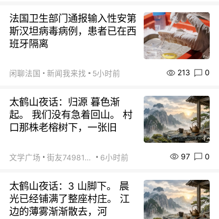
法国卫生部门通报输入性安第
斯汉坦病毒病例，患者已在西
班牙隔离
213
0
闲聊法国
新闻我来找
5小时前
太鹤山夜话：归源 暮色渐
起。 我们没有急着回山。 村
口那株老榕树下，一张旧
97
0
文学广场
街友74981146
6小时前
太鹤山夜话：3 山脚下。 晨
光已经铺满了整座村庄。 江
边的薄雾渐渐散去，河