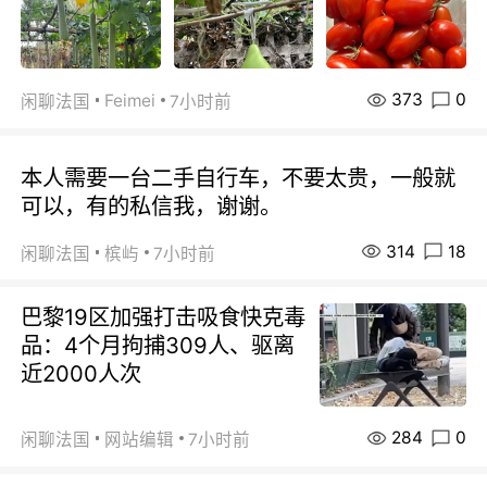
373
0
Feimei
闲聊法国
7小时前
本人需要一台二手自行车，不要太贵，一般就
可以，有的私信我，谢谢。
314
18
闲聊法国
槟屿
7小时前
巴黎19区加强打击吸食快克毒
品：4个月拘捕309人、驱离
近2000人次
284
0
闲聊法国
网站编辑
7小时前