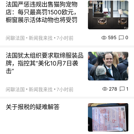
法国严惩违规出售猫狗宠物
店：每只最高罚1500欧元，
橱窗展示活体动物也将受罚
595
0
闲聊法国
新闻我来找
7小时前
法国犹太组织要求取缔服装品
牌，指控其“美化10月7日袭
击”
278
1
闲聊法国
新闻我来找
7小时前
关于报税的疑难解答