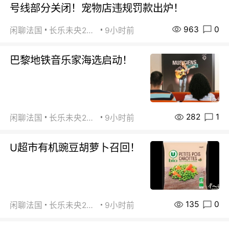
号线部分关闭！宠物店违规罚款出炉！
963
0
闲聊法国
长乐未央2015
9小时前
巴黎地铁音乐家海选启动！
282
1
闲聊法国
长乐未央2015
9小时前
U超市有机豌豆胡萝卜召回！
135
0
闲聊法国
长乐未央2015
9小时前