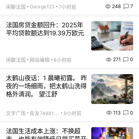
248
7
George123
闲聊法国
7小时前
法国房贷金额回升：2025年
平均贷款额达到19.39万欧元
271
0
闲聊法国
网站编辑
8小时前
太鹤山夜话：1 晨曦初露。 昨
夜的一场细雨，把太鹤山洗得
格外清润。 望江舒
113
0
文学广场
街友74981146
9小时前
法国生活成本上涨：不换超