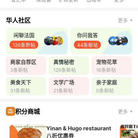
华人社区
更多
闲聊法国
你问我答
126条新帖
44条新帖
商家自荐区
真情秘密
宠物花草
3条新帖
126条新帖
16条新帖
美食天下
文学广场
亲子家庭
31条新帖
21条新帖
0条新帖
积分商城
更多
Yinan & Hugo restaurant
八折优惠券