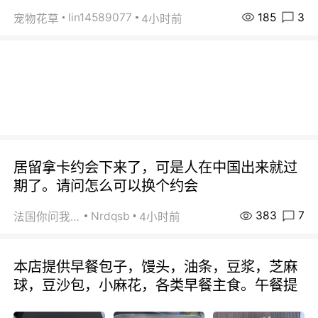
185
3
lin14589077
宠物花草
4小时前
居留拿卡约会下来了，可是人在中国出来就过
期了。请问怎么可以换个约会
383
7
Nrdqsb
法国你问我答
4小时前
本店提供早餐包子，馒头，油条，豆浆，芝麻
球，豆沙包，小麻花，各类早餐主食。午餐提