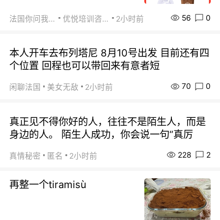
56
0
法国你问我答
优悦培训咨询
2小时前
本人开车去布列塔尼 8月10号出发 目前还有四
个位置 回程也可以带回来有意者短
70
0
闲聊法国
美女无敌
2小时前
真正见不得你好的人，往往不是陌生人，而是
身边的人。 陌生人成功，你会说一句“真厉
228
2
真情秘密
匿名
2小时前
再整一个tiramisù