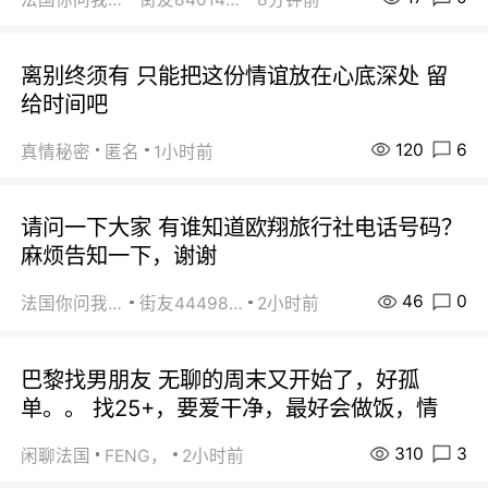
离别终须有 只能把这份情谊放在心底深处 留
给时间吧
120
6
真情秘密
匿名
1小时前
请问一下大家 有谁知道欧翔旅行社电话号码？
麻烦告知一下，谢谢
46
0
法国你问我答
街友44498484
2小时前
巴黎找男朋友 无聊的周末又开始了，好孤
单。。 找25+，要爱干净，最好会做饭，情
310
3
闲聊法国
FENG，
2小时前