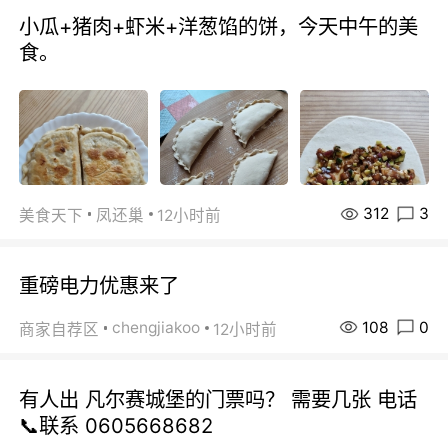
小瓜+猪肉+虾米+洋葱馅的饼，今天中午的美
食。
312
3
美食天下
凤还巢
12小时前
重磅电力优惠来了
108
0
chengjiakoo
商家自荐区
12小时前
有人出 凡尔赛城堡的门票吗？ 需要几张 电话
📞联系 0605668682