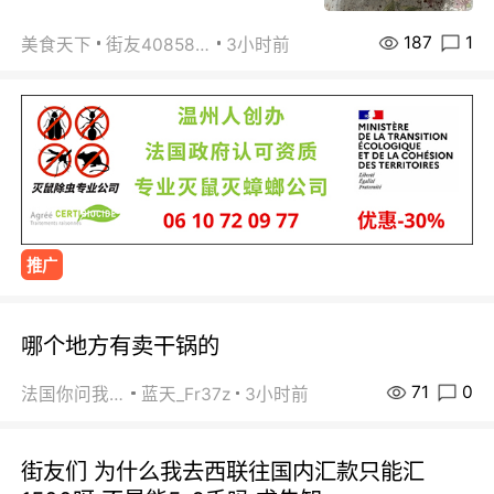
187
1
美食天下
街友40858442
3小时前
推广
哪个地方有卖干锅的
71
0
法国你问我答
蓝天_Fr37z
3小时前
街友们 为什么我去西联往国内汇款只能汇