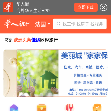
华人街
立即下载
海外华人生活APP
法国
找工作 找房子 找服务
签到
欧洲头条
佳缘
欧橙旅行