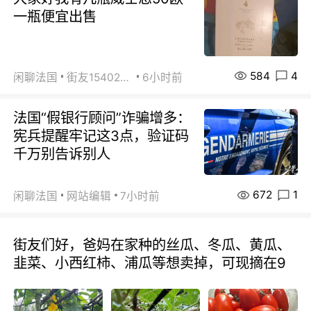
一瓶便宜出售
584
4
闲聊法国
街友15402223
6小时前
法国“假银行顾问”诈骗增多：
宪兵提醒牢记这3点，验证码
千万别告诉别人
672
1
闲聊法国
网站编辑
7小时前
街友们好，爸妈在家种的丝瓜、冬瓜、黄瓜、
韭菜、小西红柿、浦瓜等想卖掉，可现摘在9