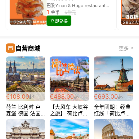
巴黎Yinan & Hugo restaurant除简餐类全场8折
1
金币
5欧元
立即兑换
1729人气
2862
自营商城
更多
€108.00
€488.00
€693.00
起
起
起
荷兰 比利时 卢
【大风车 大峡谷
全年团期！经典
森堡 德国 法国
之旅】 荷比卢德
红线「荷比卢德
超爽玩遍西欧 循
法 巴黎上下 经
法」七天循环 五
环线 全程四星宾
典五国四日游
国 仅售99欧/人/
馆 108欧/人/天
488欧/人
天！巴黎上下！