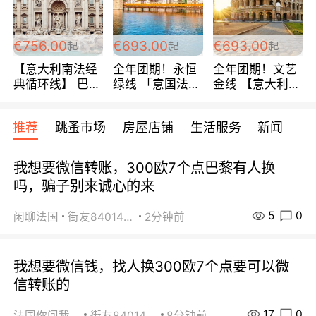
包拼房~
€756.00
€693.00
€693.00
起
起
起
【意大利南法经
全年团期！永恒
全年团期！文艺
典循环线】 巴黎
绿线 「意国法
金线 【意大利一
上下 所有日期铁
南」巴黎上下 去
地】 循环7日游
发！ 全程四星级
意大利 南法 99
全程693欧/人起
推荐
跳蚤市场
房屋店铺
生活服务
新闻
宾馆 108欧/天起
欧/天起 ~包拼房
每周铁发！
全程756欧/位
我想要微信转账，300欧7个点巴黎有人换
吗，骗子别来诚心的来
5
0
闲聊法国
街友84014588
2分钟前
我想要微信钱，找人换300欧7个点要可以微
信转账的
17
0
法国你问我答
街友84014588
8分钟前