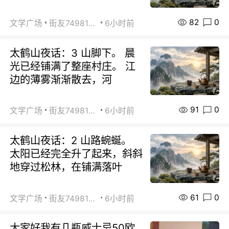
82
0
文学广场
街友74981146
6小时前
太鹤山夜话：3 山脚下。 晨
光已经铺满了整座村庄。 江
边的薄雾渐渐散去，河
91
0
文学广场
街友74981146
6小时前
太鹤山夜话：2 山路蜿蜒。
太阳已经完全升了起来，斜斜
地穿过松林，在铺满落叶
61
0
文学广场
街友74981146
6小时前
大家好我有几瓶威士忌50欧