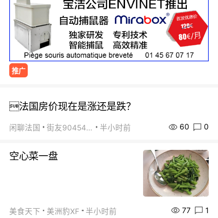
推广
法国房价现在是涨还是跌？
60
0
闲聊法国
街友90454511
半小时前
空心菜一盘
77
1
美食天下
美洲豹XF
半小时前