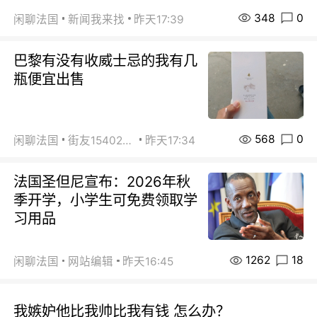
348
0
闲聊法国
新闻我来找
昨天17:39
巴黎有没有收威士忌的我有几
瓶便宜出售
568
0
闲聊法国
街友15402223
昨天17:34
法国圣但尼宣布：2026年秋
季开学，小学生可免费领取学
习用品
1262
18
闲聊法国
网站编辑
昨天16:45
我嫉妒他比我帅比我有钱 怎么办？