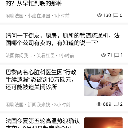
的？从早忙到晚的那种
160
0
闲聊法国
小建在法国
1小时前
请问一下街友，厨房，厕所的管道疏通机，法
国哪个公司有卖的，有知道的说一下′
71
1
法国你问我答
笑看红臣
1小时前
巴黎两名心脏科医生因“行政
手续遗漏”恐被罚10万欧元，
还可能被迫关闭诊所
689
2
闲聊法国
新闻我来找
3小时前
法国今夏第五轮高温热浪确认