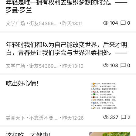
年轻是唯一拥有权利去编织梦想的时光。——
罗曼·罗兰
104
0
文学广场
街友54369822
昨天13:11
年轻时我们都以为自己能改变世界，后来才明
白，青春是让我们学会与世界温柔相处。——
103
0
文学广场
街友54369822
昨天13:10
吃出好心情！
327
2
美食天下
不靠谱不要联系
昨天12:26
这样吃，才健康！