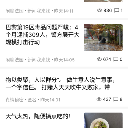
836
1
闲聊法国
新闻我来找
昨天14:11
巴黎第19区毒品问题严峻：4
个月逮捕309人，警方展开大
规模打击行动
674
0
闲聊法国
新闻我来找
昨天14:05
物以类聚，人以群分”。 做生意人说生意事，
一个字信任。 打赌人天天吹牛又败家，带
437
8
真情秘密
匿名
昨天14:01
天气太热，随便搞点吃的！