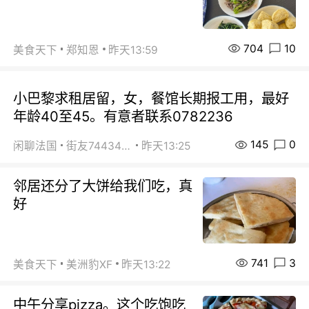
704
10
美食天下
郑知恩
昨天13:59
小巴黎求租居留，女，餐馆长期报工用，最好
年龄40至45。有意者联系0782236
145
0
闲聊法国
街友74434350
昨天13:25
邻居还分了大饼给我们吃，真
好
741
3
美食天下
美洲豹XF
昨天13:22
中午分享pizza。这个吃饱吃