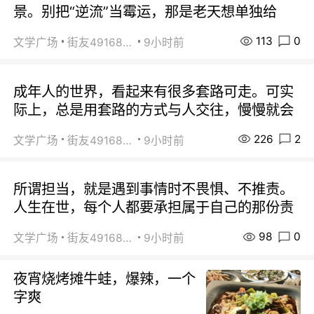
景。别把“逆流”当霉运，那是老天想单独给
113
0
文学广场
街友49168527
9小时前
成年人的世界，看起来有很多套路可走。可实
际上，总是用套路的方式与人交往，慢慢就会
226
2
文学广场
街友49168527
9小时前
所谓担当，就是遇到事情时不畏惧、不推责。
人生在世，每个人都要承担属于自己的那份责
98
0
文学广场
街友49168527
9小时前
夜宵烧烤摊牛蛙，爆辣，一个
字爽