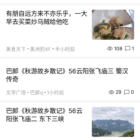
有朋自远方来不亦乐乎，一大
早去买菜炒乌贼给他吃
108
1
美食天下
美洲豹XF
半小时前
巴郞《秋游故乡散记》56云阳张飞庙三 蜀汉
传奇
29
0
文学广场
巴郞q
1小时前
巴郞《秋游故乡散记》56云
阳张飞庙二 东下三峡