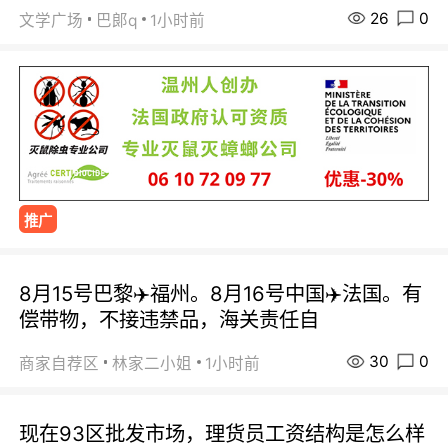
26
0
文学广场
巴郞q
1小时前
推广
8月15号巴黎✈️福州。8月16号中国✈️法国。有
偿带物，不接违禁品，海关责任自
30
0
商家自荐区
林家二小姐
1小时前
现在93区批发市场，理货员工资结构是怎么样