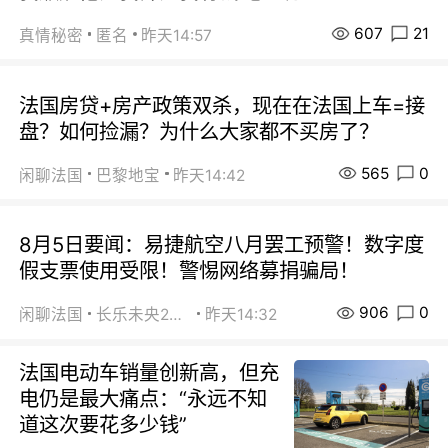
607
21
真情秘密
匿名
昨天14:57
法国房贷+房产政策双杀，现在在法国上车=接
盘？如何捡漏？为什么大家都不买房了？
565
0
闲聊法国
巴黎地宝
昨天14:42
8月5日要闻：易捷航空八月罢工预警！数字度
假支票使用受限！警惕网络募捐骗局！
906
0
闲聊法国
长乐未央2015
昨天14:32
法国电动车销量创新高，但充
电仍是最大痛点：“永远不知
道这次要花多少钱”