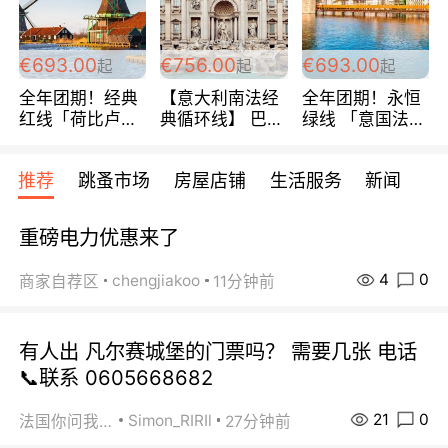
€693.00
€756.00
€693.00
起
起
起
全年团期！经典
【意大利南法经
全年团期！永恒
红线「荷比卢德
典循环线】 巴黎
绿线 「意国法
法」七天循环 五
上下 所有日期铁
南」巴黎上下 去
国 仅售99欧/人/
发！ 全程四星级
意大利 南法 99
推荐
跳蚤市场
房屋店铺
生活服务
新闻
天！巴黎上下！
宾馆 108欧/天起
欧/天起 ~包拼房
包拼房~
全程756欧/位
重磅电力优惠来了
4
0
chengjiakoo
商家自荐区
11分钟前
有人出 凡尔赛城堡的门票吗？ 需要几张 电话
📞联系 0605668682
21
0
Simon_RIRIl
法国你问我答
27分钟前