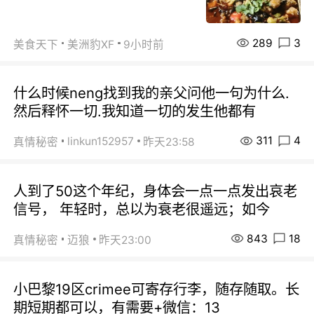
289
3
美食天下
美洲豹XF
9小时前
什么时候neng找到我的亲父问他一句为什么.
然后释怀一切.我知道一切的发生他都有
311
4
linkun152957
真情秘密
昨天23:58
人到了50这个年纪，身体会一点一点发出哀老
信号， 年轻时，总以为衰老很遥远；如今
843
18
真情秘密
迈狼
昨天23:00
小巴黎19区crimee可寄存行李，随存随取。长
期短期都可以，有需要+微信：13