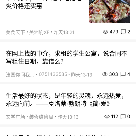
爽价格还实惠
479
2
美食天下
美洲豹XF
昨天13:21
在网上找的中介，求租的学生公寓，说合同不
写租住日期，靠谱么？
303
4
0751433585
法国你问我答
昨天13:13
生活最好的状态，是年轻的灵魂，永远热爱，
永远向前。——夏洛蒂·勃朗特《简·爱》
112
0
文学广场
装修维修周
昨天13:13