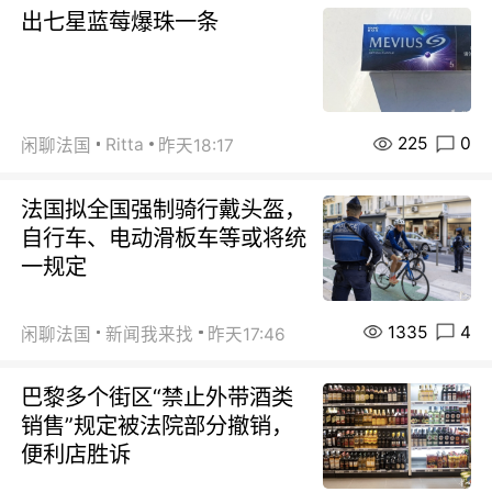
出七星蓝莓爆珠一条
225
0
Ritta
闲聊法国
昨天18:17
法国拟全国强制骑行戴头盔，
自行车、电动滑板车等或将统
一规定
1335
4
闲聊法国
新闻我来找
昨天17:46
巴黎多个街区“禁止外带酒类
销售”规定被法院部分撤销，
便利店胜诉