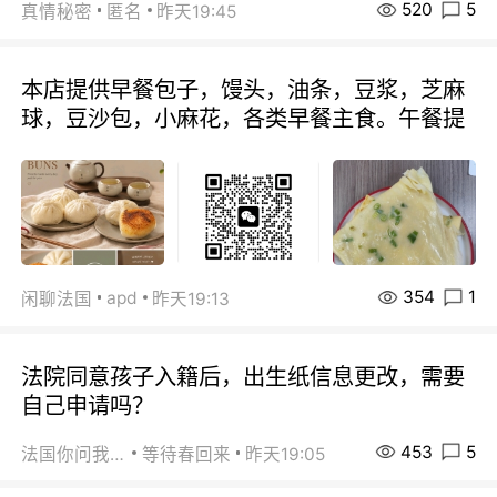
520
5
真情秘密
匿名
昨天19:45
本店提供早餐包子，馒头，油条，豆浆，芝麻
球，豆沙包，小麻花，各类早餐主食。午餐提
354
1
apd
闲聊法国
昨天19:13
法院同意孩子入籍后，出生纸信息更改，需要
自己申请吗？
453
5
法国你问我答
等待春回来
昨天19:05