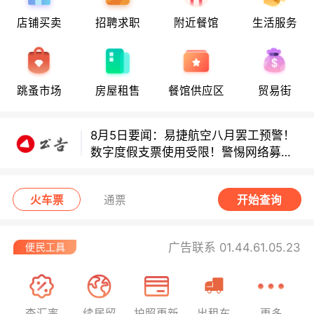
店铺买卖
招聘求职
附近餐馆
生活服务
8月5日要闻：易捷航空八月罢工预警！
跳蚤市场
房屋租售
餐馆供应区
贸易街
数字度假支票使用受限！警惕网络募捐
骗局！
8月5日要闻：易捷航空八月罢工预警！
数字度假支票使用受限！警惕网络募捐
骗局！
8月5日要闻：易捷航空八月罢工预警！
火车票
通票
开始查询
数字度假支票使用受限！警惕网络募捐
骗局！
广告联系 01.44.61.05.23
查汇率
续居留
护照更新
出租车
更多