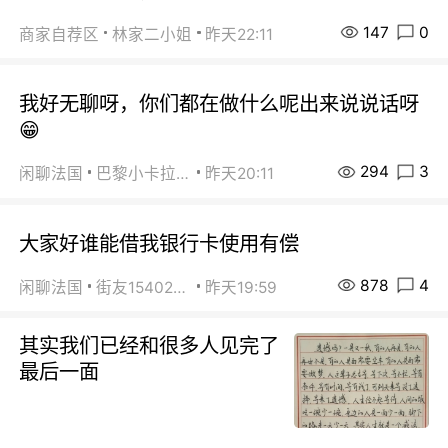
147
0
商家自荐区
林家二小姐
昨天22:11
我好无聊呀，你们都在做什么呢出来说说话呀
😁
294
3
闲聊法国
巴黎小卡拉咪
昨天20:11
大家好谁能借我银行卡使用有偿
878
4
闲聊法国
街友15402223
昨天19:59
其实我们已经和很多人见完了
最后一面