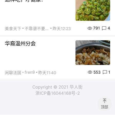
791
4
美食天下
不靠谱不要联系
昨天12:23
华裔温州分会
553
1
fren9
闲聊法国
昨天11:40
Copyright © 2021 华人街
浙ICP备16044168号-2
顶部