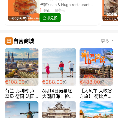
巴黎Yinan & Hugo restaurant除简餐类全场8折
1
金币
5欧元
立即兑换
1527人气
2761人
自营商城
更多
€108.00
€288.00
€488.00
起
起
起
荷兰 比利时 卢
8月14日诺曼底
【大风车 大峡谷
森堡 德国 法国
大潮赶海！捡海
之旅】 荷比卢德
超爽玩遍西欧 循
鲜！轻轻松松海
法 巴黎上下 经
环线 全程四星宾
边爽玩三日游
典五国四日游
馆 108欧/人/天
288欧/人
488欧/人