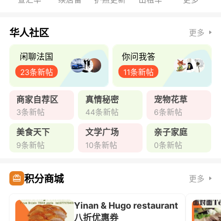
华人社区
更多
闲聊法国
你问我答
23条新帖
11条新帖
商家自荐区
真情秘密
宠物花草
3条新帖
44条新帖
6条新帖
美食天下
文学广场
亲子家庭
9条新帖
10条新帖
0条新帖
积分商城
更多
Yinan & Hugo restaurant
八折优惠券