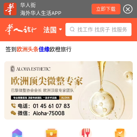
华人街
立即下载
海外华人生活APP
法国
找工作 找房子 找服务
签到
欧洲头条
佳缘
欧橙旅行