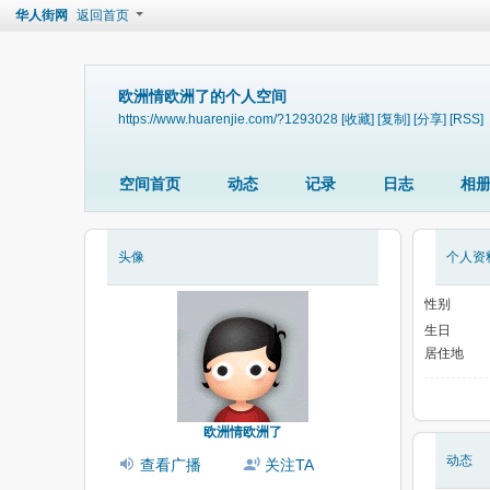
华人街网
返回首页
欧洲情欧洲了的个人空间
https://www.huarenjie.com/?1293028
[收藏]
[复制]
[分享]
[RSS]
空间首页
动态
记录
日志
相
头像
个人资
性别
生日
居住地
欧洲情欧洲了
动态
查看广播
关注TA