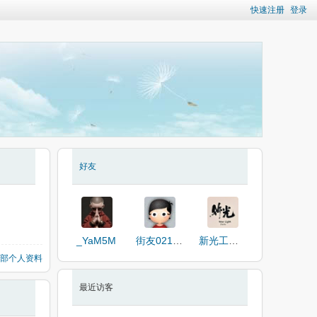
快速注册
登录
好友
_YaM5M
街友02186623
新光工作室
部个人资料
最近访客