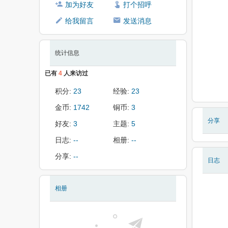
加为好友
打个招呼
给我留言
发送消息
统计信息
已有
4
人来访过
积分:
23
经验:
23
金币:
1742
铜币:
3
分享
好友:
3
主题:
5
日志:
--
相册:
--
分享:
--
日志
相册