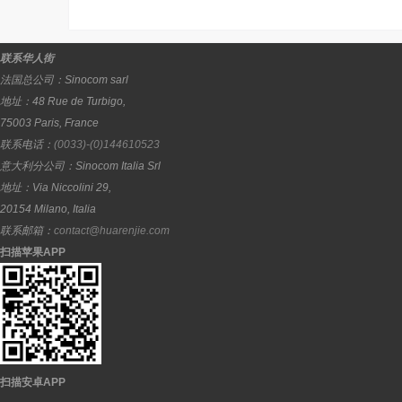
联系华人街
法国总公司：
Sinocom sarl
地址：
48 Rue de Turbigo,
75003
Paris
,
France
联系电话：
(0033)-(0)144610523
意大利分公司：
Sinocom Italia Srl
地址：
Via Niccolini 29,
20154
Milano
,
Italia
联系邮箱：
contact@huarenjie.com
扫描苹果APP
扫描安卓APP