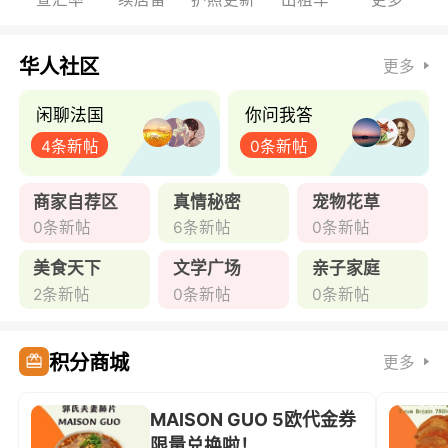
华人社区
更多
闲聊法国
你问我答
4条新帖
0条新帖
商家自荐区
真情秘密
宠物花草
0条新帖
6条新帖
0条新帖
美食天下
文学广场
亲子家庭
2条新帖
0条新帖
0条新帖
积分商城
更多
MAISON GUO 5欧代金券
限量兑换啦！ ...