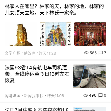
林家人在哪里？林家的天，林家的地，林家的
儿女顶天立地。天下林氏一家亲。
565
7
文学广场
楚汉唐
昨天11:23
法国93省T4有轨电车司机遭
袭，全线停运至今日13时左右
恢复
496
0
闲聊法国
新闻我来找
昨天11:08
法国7月住宅入室盗窃案超1.8