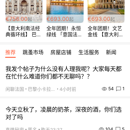
包拼房~
€756.00
€693.00
€693.00
起
起
起
【意大利南法经
全年团期！永恒
全年团期！文艺
典循环线】 巴黎
绿线 「意国法
金线 【意大利一
上下 所有日期铁
南」巴黎上下 去
地】 循环7日游
发！ 全程四星级
意大利 南法 99
全程693欧/人起
推荐
跳蚤市场
房屋店铺
生活服务
新闻
宾馆 108欧/天起
欧/天起 ~包拼房
每周铁发！
全程756欧/位
我发个帖子为什么没有人理我呢？大家每天都
在忙什么难道你们都不无聊吗？？
54
1
闲聊法国
巴黎小卡拉咪
4小时前
今天立秋了，凌晨的奶茶，深夜的酒，你们选
对了吗
104
5
真情秘密
匿名
昨天23:37