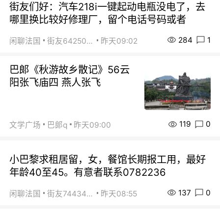
街友们好：汽车218i一键起动电瓶没电了，去
哪里换比较好修理厂，留个电话号码或者
284
1
闲聊法国
街友64250024
昨天09:02
巴郞《秋游故乡散记》56云
阳张飞庙四 燕人张飞
119
0
文学广场
巴郞q
昨天09:00
小巴黎求租居留，女，餐馆长期报工用，最好
年龄40至45。有意者联系0782236
137
0
闲聊法国
街友74434350
昨天08:55