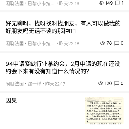
149
1
闲聊法国
巴黎小卡拉咪
昨天22:19
好无聊呀，找呀找呀找朋友，有人可以做我的
好朋友吗无话不谈的那种😮‍💨
78
0
闲聊法国
巴黎小卡拉咪
昨天22:18
94申请紧缺行业拿约会，2月申请的现在还没
约会下来有没有知道什么情况的？
120
0
闲聊法国
都一样
昨天22:17
因果