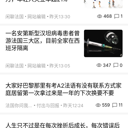
468
1
闲聊法国
网站编辑
昨天13:30
一名安第斯型汉坦病毒患者曾
游法国三大区，目前全家在西
班牙隔离
347
0
闲聊法国
网站编辑
昨天13:05
大家好巴黎那里有考A2法语有没有联系方式家
庭居留第一次拿过来是一年的下次换要不要
559
11
法国你问我答
付出与回报
昨天12:24
人生只不过是在每次挫折后成长，每次错误后