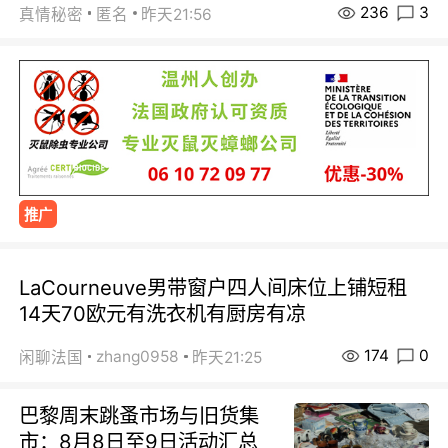
236
3
真情秘密
匿名
昨天21:56
推广
LaCourneuve男带窗户四人间床位上铺短租
14天70欧元有洗衣机有厨房有凉
174
0
zhang0958
闲聊法国
昨天21:25
巴黎周末跳蚤市场与旧货集
市：8月8日至9日活动汇总