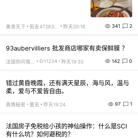
341
2
美食天下
街友472838572
昨天20:18
93aubervilliers 批发商店哪家有卖保鲜膜 ？
142
0
Ert1234
法国你问我答
昨天19:35
错过黄昏晚霞，还有满天星辰，海与风，温与
柔，爱与不爱皆自由。
97
1
真情秘密
匿名
昨天19:24
法国房子免税给小孩的神仙操作：什么是SCI
有什么坑？如何避税的？