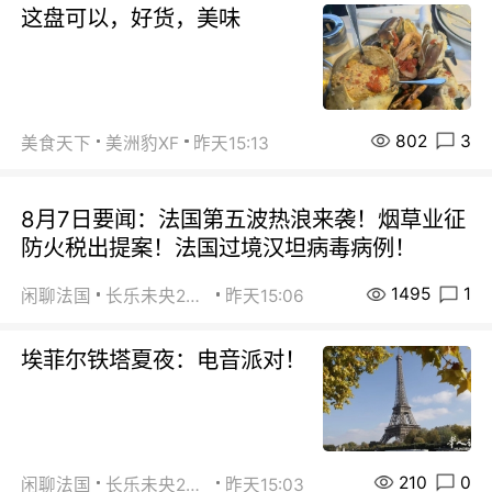
这盘可以，好货，美味
802
3
美食天下
美洲豹XF
昨天15:13
8月7日要闻：法国第五波热浪来袭！烟草业征
防火税出提案！法国过境汉坦病毒病例！
1495
1
闲聊法国
长乐未央2015
昨天15:06
埃菲尔铁塔夏夜：电音派对！
210
0
闲聊法国
长乐未央2015
昨天15:03