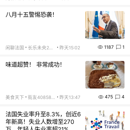
八月十五警惕恐袭！
1187
1
闲聊法国
长乐未央2015
昨天15:02
味道超赞！ 非常成功！
475
4
美食天下
街友40858442
昨天13:47
法国失业率升至8.3%，创近6
年新高！失业人数增至270
万，年轻人失业率超21%