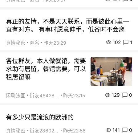
真正的友情，不是天天联系，而是彼此心里一
直有对方。 有事时愿意伸手，低谷时不会离
102
1
真情秘密
匿名
昨天23:29
各位群友，本人做餐馆，需要
求助有居留，餐馆需要，可以
租居留嘛
129
0
闲聊法国
街友46428878
昨天23:15
有多少只是流浪的欧洲的
141
0
真情秘密
街友28602925
昨天22:56