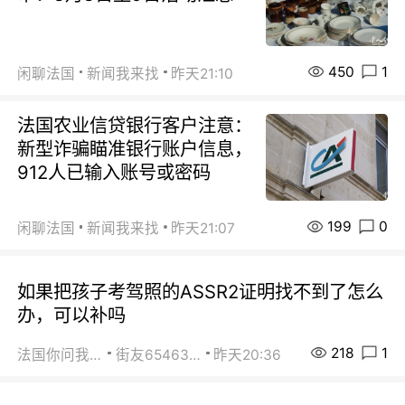
450
1
闲聊法国
新闻我来找
昨天21:10
法国农业信贷银行客户注意：
新型诈骗瞄准银行账户信息，
912人已输入账号或密码
199
0
闲聊法国
新闻我来找
昨天21:07
如果把孩子考驾照的ASSR2证明找不到了怎么
办，可以补吗
218
1
法国你问我答
街友65463281
昨天20:36