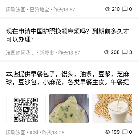
210
0
闲聊法国
巴黎地宝
昨天18:57
现在申请中国护照换领麻烦吗？到期前多久才
可以办理？
208
3
法国你问我答
新城市
昨天18:57
本店提供早餐包子，馒头，油条，豆浆，芝麻
球，豆沙包，小麻花，各类早餐主食。午餐提
199
0
apd
闲聊法国
昨天18:08