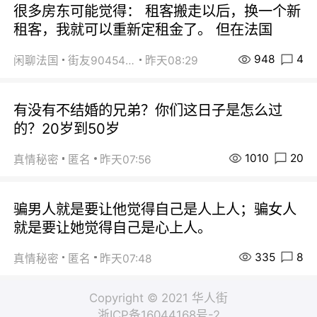
很多房东可能觉得： 租客搬走以后，换一个新
租客，我就可以重新定租金了。 但在法国
948
4
闲聊法国
街友90454511
昨天08:29
有没有不结婚的兄弟？你们这日子是怎么过
的？20岁到50岁
1010
20
真情秘密
匿名
昨天07:56
骗男人就是要让他觉得自己是人上人；骗女人
就是要让她觉得自己是心上人。
335
8
真情秘密
匿名
昨天07:48
Copyright © 2021 华人街
浙ICP备16044168号-2