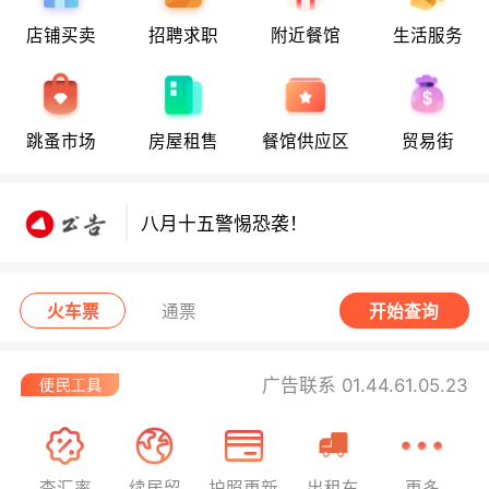
店铺买卖
招聘求职
附近餐馆
生活服务
八月十五警惕恐袭！
跳蚤市场
房屋租售
餐馆供应区
贸易街
八月十五警惕恐袭！
八月十五警惕恐袭！
火车票
通票
开始查询
广告联系 01.44.61.05.23
查汇率
续居留
护照更新
出租车
更多