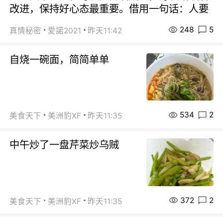
改进，保持好心态最重要。借用一句话：人要
248
5
真情秘密
愛諾2021
昨天11:42
自烧一碗面，简简单单
534
2
美食天下
美洲豹XF
昨天11:35
中午炒了一盘芹菜炒乌贼
372
2
美食天下
美洲豹XF
昨天11:35