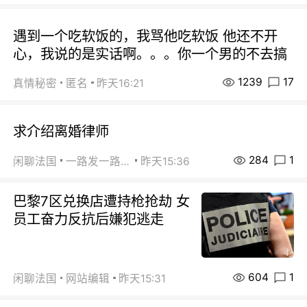
遇到一个吃软饭的，我骂他吃软饭 他还不开
心，我说的是实话啊。。。你一个男的不去搞
1239
17
真情秘密
匿名
昨天16:21
求介绍离婚律师
284
1
闲聊法国
一路发一路发
昨天15:36
巴黎7区兑换店遭持枪抢劫 女
员工奋力反抗后嫌犯逃走
604
1
闲聊法国
网站编辑
昨天15:31