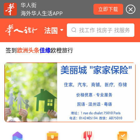
华人街
立即下载
海外华人生活APP
法国
找工作 找房子 找服务
签到
欧洲头条
佳缘
欧橙旅行