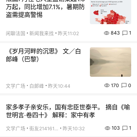
万起，同比增加7.1%，暑期防
盗需提高警惕
843
1
闲聊法国
新闻我来找
昨天11:02
《岁月河畔的沉思》 文／白
郎峰（巴黎）
170
0
文学广场
白郞峰
昨天10:44
家多孝子亲安乐，国有忠臣世泰平。 摘自《喻
世明言·卷四十》 解释：家中有孝
103
1
文学广场
街友21416156
昨天10:32