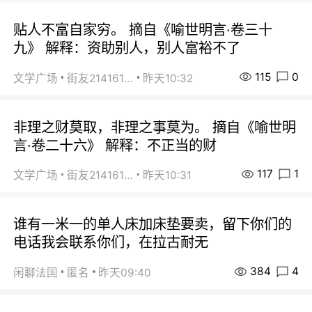
贴人不富自家穷。 摘自《喻世明言·卷三十
九》 解释：资助别人，别人富裕不了
115
0
文学广场
街友21416156
昨天10:32
非理之财莫取，非理之事莫为。 摘自《喻世明
言·卷二十六》 解释：不正当的财
117
1
文学广场
街友21416156
昨天10:31
谁有一米一的单人床加床垫要卖，留下你们的
电话我会联系你们，在拉古耐无
384
4
闲聊法国
匿名
昨天09:40