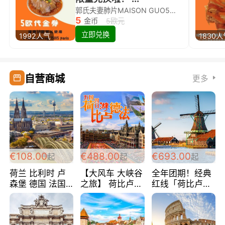
郭氏夫妻肺片MAISON GUO5欧代金券限量兑换啦！
5
金币
5欧元
立即兑换
1992人气
1830
自营商城
更多
€108.00
€488.00
€693.00
起
起
起
荷兰 比利时 卢
【大风车 大峡谷
全年团期！经典
森堡 德国 法国
之旅】 荷比卢德
红线「荷比卢德
超爽玩遍西欧 循
法 巴黎上下 经
法」七天循环 五
环线 全程四星宾
典五国四日游
国 仅售99欧/人/
馆 108欧/人/天
488欧/人
天！巴黎上下！