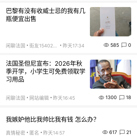
巴黎有没有收威士忌的我有几
瓶便宜出售
585
0
闲聊法国
街友15402223
昨天17:34
法国圣但尼宣布：2026年秋
季开学，小学生可免费领取学
习用品
1300
18
闲聊法国
网站编辑
昨天16:45
我嫉妒他比我帅比我有钱 怎么办？
617
21
真情秘密
匿名
昨天14:57