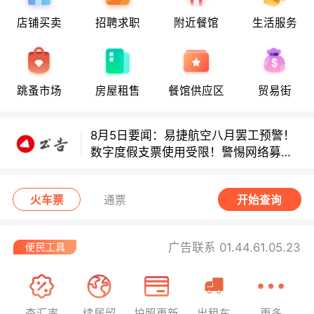
店铺买卖
招聘求职
附近餐馆
生活服务
8月5日要闻：易捷航空八月罢工预警！
数字度假支票使用受限！警惕网络募捐
跳蚤市场
房屋租售
餐馆供应区
贸易街
骗局！
8月5日要闻：易捷航空八月罢工预警！
数字度假支票使用受限！警惕网络募捐
骗局！
8月5日要闻：易捷航空八月罢工预警！
数字度假支票使用受限！警惕网络募捐
火车票
通票
开始查询
骗局！
广告联系 01.44.61.05.23
查汇率
续居留
护照更新
出租车
更多