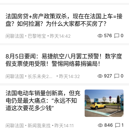
法国房贷+房产政策双杀，现在在法国上车=接
盘？如何捡漏？为什么大家都不买房了？
576
0
闲聊法国
巴黎地宝
昨天14:42
8月5日要闻：易捷航空八月罢工预警！数字度
假支票使用受限！警惕网络募捐骗局！
927
0
闲聊法国
长乐未央2015
昨天14:32
法国电动车销量创新高，但充
电仍是最大痛点：“永远不知
道这次要花多少钱”
846
1
闲聊法国
新闻我来找
昨天14:11