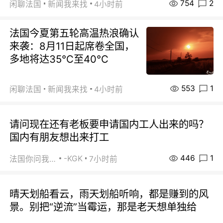
754
2
闲聊法国
新闻我来找
4小时前
法国今夏第五轮高温热浪确认
来袭：8月11日起席卷全国，
多地将达35℃至40℃
553
1
闲聊法国
新闻我来找
4小时前
请问现在还有老板要申请国内工人出来的吗？
国内有朋友想出来打工
446
1
-KGK
法国你问我答
7小时前
晴天划船看云，雨天划船听响，都是赚到的风
景。别把“逆流”当霉运，那是老天想单独给