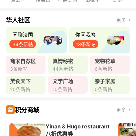
华人社区
更多
闲聊法国
你问我答
34条新帖
13条新帖
商家自荐区
真情秘密
宠物花草
3条新帖
44条新帖
6条新帖
美食天下
文学广场
亲子家庭
20条新帖
10条新帖
0条新帖
积分商城
更多
Yinan & Hugo restaurant
八折优惠券