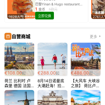
巴黎Yinan & Hugo restaurant除简餐类全场8折
1
金币
5欧元
立即兑换
1628人气
2761人
自营商城
更多
€108.00
€288.00
€488.00
起
起
起
荷兰 比利时 卢
8月14日诺曼底
【大风车 大峡谷
森堡 德国 法国
大潮赶海！捡海
之旅】 荷比卢德
超爽玩遍西欧 循
鲜！轻轻松松海
法 巴黎上下 经
环线 全程四星宾
边爽玩三日游
典五国四日游
馆 108欧/人/天
288欧/人
488欧/人