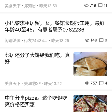
719
11
美食天下
郑知恩
昨天13:59
小巴黎求租居留，女，餐馆长期报工用，最好
年龄40至45。有意者联系0782236
149
0
闲聊法国
街友74434350
昨天13:25
邻居还分了大饼给我们吃，真
好
757
4
美食天下
美洲豹XF
昨天13:22
中午分享pizza。这个吃饱吃
爽价格还实惠