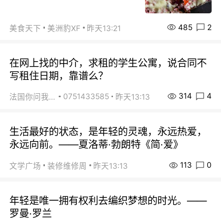
485
2
美食天下
美洲豹XF
昨天13:21
在网上找的中介，求租的学生公寓，说合同不
写租住日期，靠谱么？
314
4
0751433585
法国你问我答
昨天13:13
生活最好的状态，是年轻的灵魂，永远热爱，
永远向前。——夏洛蒂·勃朗特《简·爱》
113
0
文学广场
装修维修周
昨天13:13
年轻是唯一拥有权利去编织梦想的时光。——
罗曼·罗兰