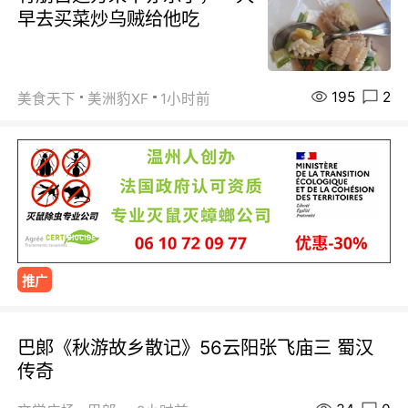
早去买菜炒乌贼给他吃
195
2
美食天下
美洲豹XF
1小时前
推广
巴郞《秋游故乡散记》56云阳张飞庙三 蜀汉
传奇