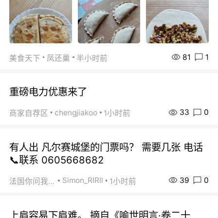
81
1
美食天下
凤还巢
半小时前
重磅电力优惠来了
33
0
chengjiakoo
商家自荐区
1小时前
有人出 凡尔赛城堡的门票吗？ 需要几张 电话
📞联系 0605668682
39
0
Simon_RIRIl
法国你问我答
1小时前
上肩容易下肩难。 摘自《喻世明言·卷二十