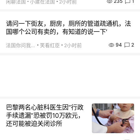
235
1
闲聊法国
小建在法国
2小时前
请问一下街友，厨房，厕所的管道疏通机，法
国哪个公司有卖的，有知道的说一下′
94
2
法国你问我答
笑看红臣
2小时前
巴黎两名心脏科医生因“行政
手续遗漏”恐被罚10万欧元，
还可能被迫关闭诊所