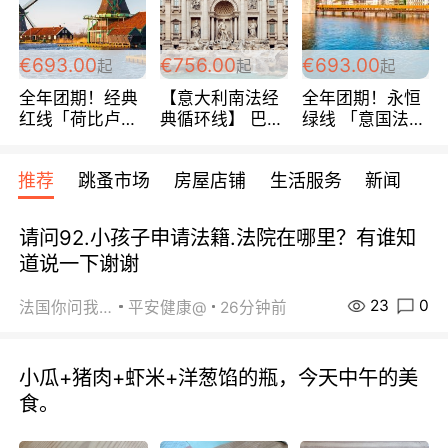
€693.00
€756.00
€693.00
起
起
起
全年团期！经典
【意大利南法经
全年团期！永恒
红线「荷比卢德
典循环线】 巴黎
绿线 「意国法
法」七天循环 五
上下 所有日期铁
南」巴黎上下 去
国 仅售99欧/人/
发！ 全程四星级
意大利 南法 99
推荐
跳蚤市场
房屋店铺
生活服务
新闻
天！巴黎上下！
宾馆 108欧/天起
欧/天起 ~包拼房
包拼房~
全程756欧/位
请问92.小孩子申请法籍.法院在哪里？有谁知
道说一下谢谢
23
0
法国你问我答
平安健康@
26分钟前
小瓜+猪肉+虾米+洋葱馅的瓶，今天中午的美
食。