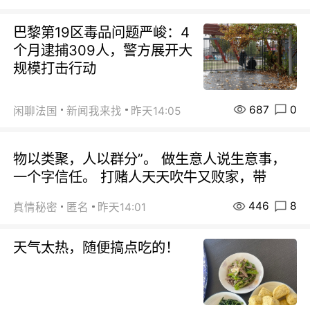
巴黎第19区毒品问题严峻：4
个月逮捕309人，警方展开大
规模打击行动
687
0
闲聊法国
新闻我来找
昨天14:05
物以类聚，人以群分”。 做生意人说生意事，
一个字信任。 打赌人天天吹牛又败家，带
446
8
真情秘密
匿名
昨天14:01
天气太热，随便搞点吃的！