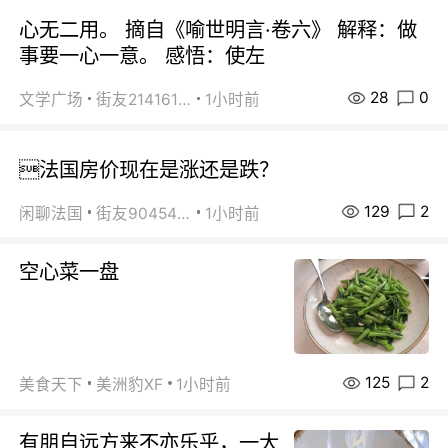
心无二用。 摘自《喻世明言·卷六》 解释：做
事要一心一意。 感悟：使左
28
0
文学广场
街友21416156
1小时前
法国房价现在是涨还是跌？
129
2
闲聊法国
街友90454511
1小时前
空心菜一盘
125
2
美食天下
美洲豹XF
1小时前
有朋自远方来不亦乐乎，一大