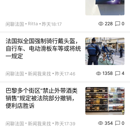
228
0
Ritta
闲聊法国
昨天18:17
法国拟全国强制骑行戴头盔，
自行车、电动滑板车等或将统
一规定
1358
4
闲聊法国
新闻我来找
昨天17:46
巴黎多个街区“禁止外带酒类
销售”规定被法院部分撤销，
便利店胜诉
354
0
闲聊法国
新闻我来找
昨天17:39