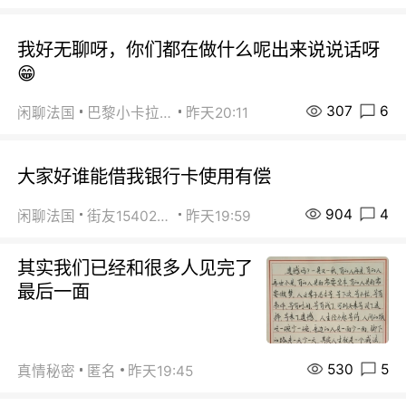
我好无聊呀，你们都在做什么呢出来说说话呀
😁
307
6
闲聊法国
巴黎小卡拉咪
昨天20:11
大家好谁能借我银行卡使用有偿
904
4
闲聊法国
街友15402223
昨天19:59
其实我们已经和很多人见完了
最后一面
530
5
真情秘密
匿名
昨天19:45