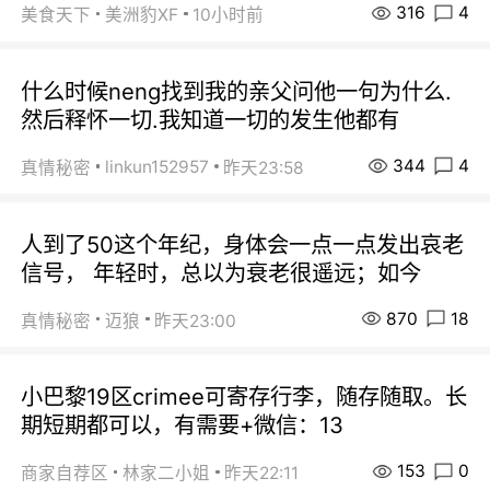
316
4
美食天下
美洲豹XF
10小时前
什么时候neng找到我的亲父问他一句为什么.
然后释怀一切.我知道一切的发生他都有
344
4
linkun152957
真情秘密
昨天23:58
人到了50这个年纪，身体会一点一点发出哀老
信号， 年轻时，总以为衰老很遥远；如今
870
18
真情秘密
迈狼
昨天23:00
小巴黎19区crimee可寄存行李，随存随取。长
期短期都可以，有需要+微信：13
153
0
商家自荐区
林家二小姐
昨天22:11