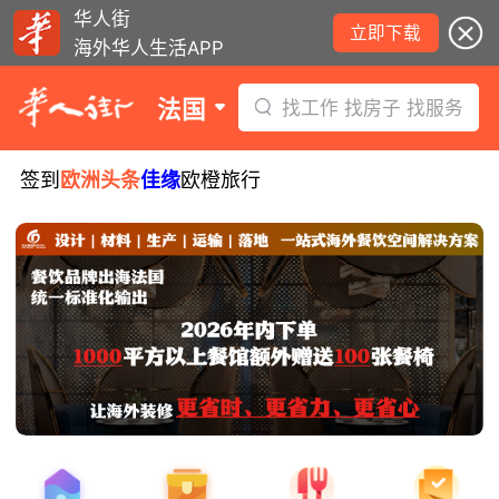
华人街
立即下载
海外华人生活APP
法国
找工作 找房子 找服务
签到
欧洲头条
佳缘
欧橙旅行