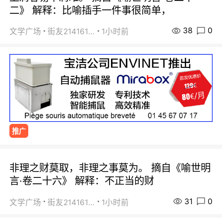
二》 解释：比喻插手一件事很简单，
38
0
文学广场
街友21416156
1小时前
推广
非理之财莫取，非理之事莫为。 摘自《喻世明
言·卷二十六》 解释：不正当的财
31
0
文学广场
街友21416156
1小时前