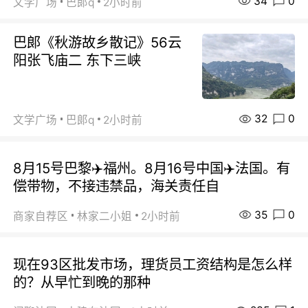
34
0
文学广场
巴郞q
2小时前
巴郞《秋游故乡散记》56云
阳张飞庙二 东下三峡
32
0
文学广场
巴郞q
2小时前
8月15号巴黎✈️福州。8月16号中国✈️法国。有
偿带物，不接违禁品，海关责任自
35
0
商家自荐区
林家二小姐
2小时前
现在93区批发市场，理货员工资结构是怎么样
的？从早忙到晚的那种