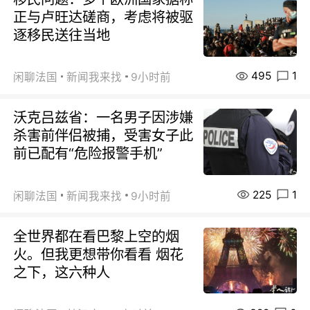
正与卢旺达磋商，考虑将被驱
逐移民送往当地
495
1
闲聊法国
新闻我来找
9小时前
沃克吕兹省：一名男子因涉嫌
杀害前伴侣被捕，受害女子此
前已配有“危险报警手机”
225
1
闲聊法国
新闻我来找
9小时前
全世界都在看巴黎上空的烟
火。但我更想带你看看 烟花
之下，这六种人