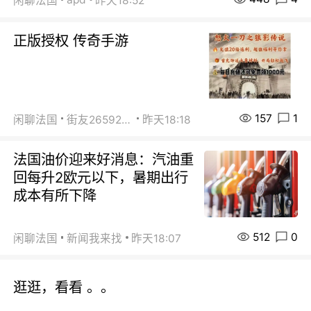
闲聊法国
昨天18:52
正版授权 传奇手游
157
1
闲聊法国
街友26592800
昨天18:18
法国油价迎来好消息：汽油重
回每升2欧元以下，暑期出行
成本有所下降
512
0
闲聊法国
新闻我来找
昨天18:07
逛逛，看看 。。