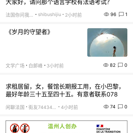
大家好，请问那个语言学校有法语考试？
96
1
shibushijiu
法国你问我答
2小时前
《岁月的守望者》
82
0
文学广场
白郞峰
3小时前
求租居留，女，餐馆长期报工用，在小巴黎，
最好年龄三十五至四十五。有意者联系078
74
0
闲聊法国
街友74434350
4小时前