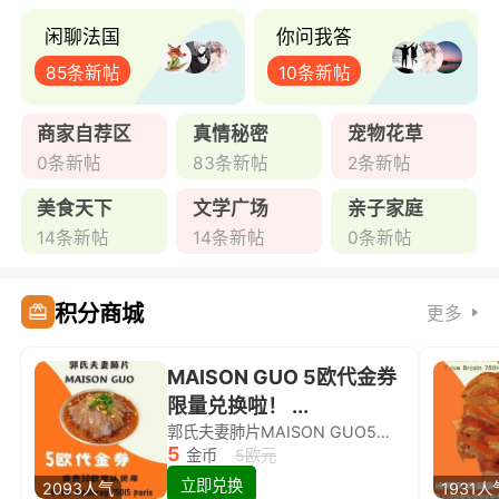
闲聊法国
你问我答
85条新帖
10条新帖
商家自荐区
真情秘密
宠物花草
0条新帖
83条新帖
2条新帖
美食天下
文学广场
亲子家庭
14条新帖
14条新帖
0条新帖
积分商城
更多
MAISON GUO 5欧代金券
限量兑换啦！ ...
郭氏夫妻肺片MAISON GUO5欧代金券限量兑换啦！
5
金币
5欧元
立即兑换
2093人气
1931人