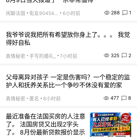
288
1
闲聊法国
街友90454511
6小时前
我爷爷说我把所有希望放你身上了。。。 我觉
得好自私
325
2
真情秘密
手写的婚礼_
7小时前
父母离异对孩子 一定是伤害吗？一个稳定的监
护人和抚养关系比一个争吵不休没有爱的家
477
8
真情秘密
匿名
8小时前
最近准备在法国买房的人注意
了。 法国房贷又出现2字头
了。 8月份最新贷款报价显示