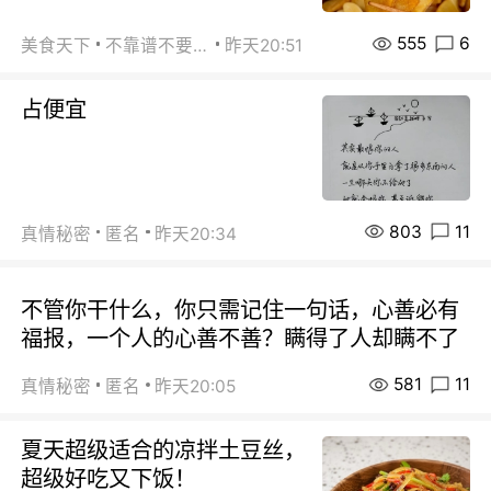
555
6
美食天下
不靠谱不要联系
昨天20:51
占便宜
803
11
真情秘密
匿名
昨天20:34
不管你干什么，你只需记住一句话，心善必有
福报，一个人的心善不善？瞒得了人却瞒不了
581
11
真情秘密
匿名
昨天20:05
夏天超级适合的凉拌土豆丝，
超级好吃又下饭！