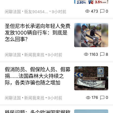
473
0
闲聊法国
街友90454511
9小时前
圣但尼市长承诺向年轻人免费
发放1000辆自行车：到底是
怎么回事？
1163
8
闲聊法国
新闻我来找
9小时前
假消防员、假保险人员、假募
捐……法国森林大火持续之
际，各类诈骗也随之增加
176
0
闲聊法国
新闻我来找
9小时前
移民问题：多个欧洲国家据称