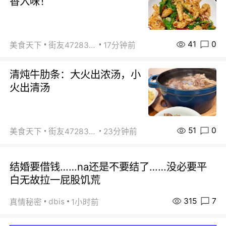
香入味！
41
0
美食天下
街友472838572
17分钟前
清炖牛肋条：大火出浓汤，小
火出清汤
51
0
美食天下
街友472838572
23分钟前
结婚要借钱……na还是不要结了……没必要平
白无故拉一屁股饥荒
315
7
dbis
真情秘密
1小时前