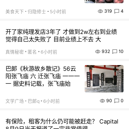
319
4
美食天下
归隐修士
5小时前
开了家纯理发店3年了 才做到2w左右到业绩
觉得自己太失败了 目前业绩上不去 大
932
10
真情秘密
匿名
6小时前
巴郞《秋游故乡散记》56云
阳张飞庙 六 迁张飞庙 一一一
一 据史料记载，张飞庙始
90
0
文学广场
巴郞q
6小时前
有保险，租客为什么仍可能被赶走？ Capital
8月9日当天报道了一宗非常值得