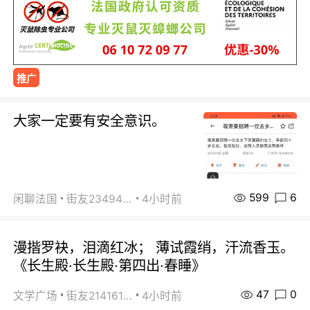
推广
大家一定要有安全意识。
599
6
闲聊法国
街友23494008
4小时前
漫揩罗袂，泪滴红冰； 薄试霞绡，汗流香玉。
《长生殿·长生殿·第四出·春睡》
47
0
文学广场
街友21416156
4小时前