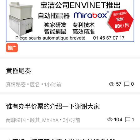
推广
黄昏尾奏
57
0
真情秘密
匿名
1小时前
谁有办半价票的介绍一下谢谢大家
104
1
闲聊法国
顺其_MhKhA
2小时前