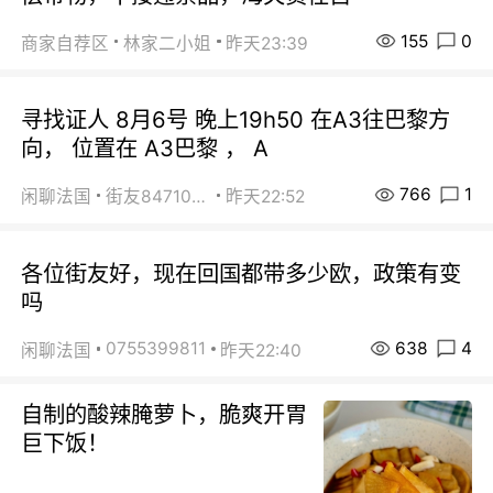
155
0
商家自荐区
林家二小姐
昨天23:39
寻找证人 8月6号 晚上19h50 在A3往巴黎方
向， 位置在 A3巴黎 ， A
766
1
闲聊法国
街友84710671
昨天22:52
各位街友好，现在回国都带多少欧，政策有变
吗
638
4
0755399811
闲聊法国
昨天22:40
自制的酸辣腌萝卜，脆爽开胃
巨下饭！