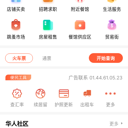
店铺买卖
招聘求职
附近餐馆
生活服务
跳蚤市场
房屋租售
餐馆供应区
贸易街
火车票
通票
开始查询
广告联系 01.44.61.05.23
查汇率
续居留
护照更新
出租车
更多
华人社区
更多