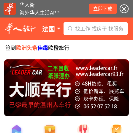
华人街
立即下载
海外华人生活APP
法国
找工作 找房子 找服务
签到
欧洲头条
佳缘
欧橙旅行