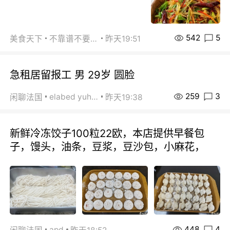
542
5
美食天下
不靠谱不要联系
昨天19:51
急租居留报工 男 29岁 圆脸
259
3
elabed yuhua
闲聊法国
昨天19:38
新鲜冷冻饺子100粒22欧，本店提供早餐包
子，馒头，油条，豆浆，豆沙包，小麻花，
448
4
apd