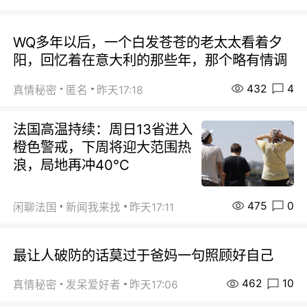
WQ多年以后，一个白发苍苍的老太太看着夕
阳，回忆着在意大利的那些年，那个略有情调
432
4
真情秘密
匿名
昨天17:18
法国高温持续：周日13省进入
橙色警戒，下周将迎大范围热
浪，局地再冲40℃
475
0
闲聊法国
新闻我来找
昨天17:11
最让人破防的话莫过于爸妈一句照顾好自己
462
10
真情秘密
发呆爱好者
昨天17:06