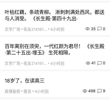
叶枯红藕，条疏青柳。 淅刺刺满处西风，都送
与人消受。 《长生殿·第四十九出·
35
0
文学广场
街友21416156
4小时前
百年离别在须臾，一代红颜为君尽！ 《长生殿
·第二十五出·埋玉》 生死相隔，
41
0
文学广场
街友21416156
4小时前
18岁了，在读高三
498
9
真情秘密
匿名
4小时前