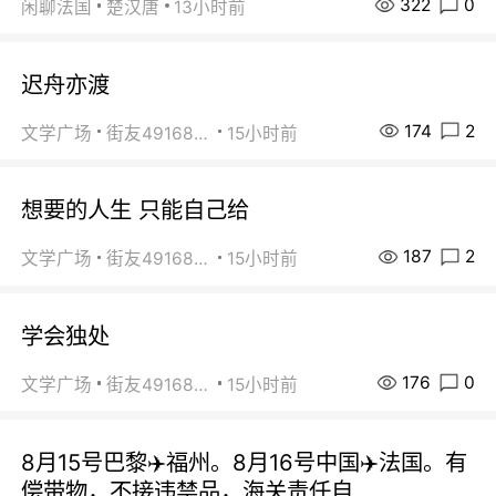
322
0
闲聊法国
楚汉唐
13小时前
迟舟亦渡
174
2
文学广场
街友49168527
15小时前
想要的人生 只能自己给
187
2
文学广场
街友49168527
15小时前
学会独处
176
0
文学广场
街友49168527
15小时前
8月15号巴黎✈️福州。8月16号中国✈️法国。有
偿带物，不接违禁品，海关责任自