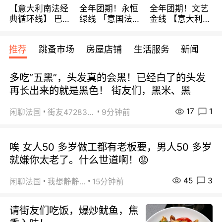
【意大利南法经
全年团期！永恒
全年团期！文艺
典循环线】 巴黎
绿线 「意国法
金线 【意大利一
上下 所有日期铁
南」巴黎上下 去
地】 循环7日游
发！ 全程四星级
意大利 南法 99
全程693欧/人起
推荐
跳蚤市场
房屋店铺
生活服务
新闻
宾馆 108欧/天起
欧/天起 ~包拼房
每周铁发！
全程756欧/位
多吃“五黑”，头发真的会黑！已经白了的头发
再长出来的就是黑色！ 街友们，黑米、黑
17
1
闲聊法国
街友472838572
9分钟前
唉 女人50 多岁做工都有老板要，男人50 多岁
就嫌你太老了。什么世道啊！😡
45
3
闲聊法国
我想静静…
15分钟前
请街友们吃饭，爆炒鱿鱼，焦