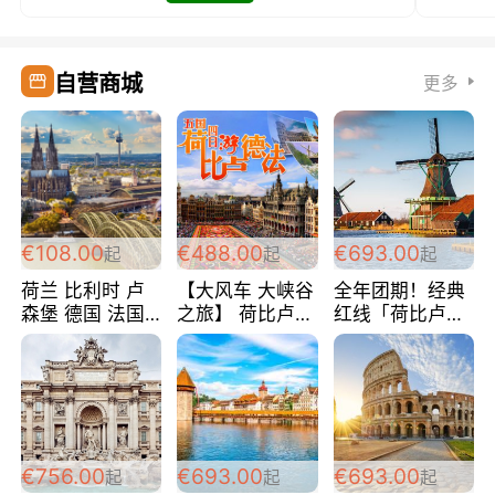
自营商城
更多
€108.00
€488.00
€693.00
起
起
起
荷兰 比利时 卢
【大风车 大峡谷
全年团期！经典
森堡 德国 法国
之旅】 荷比卢德
红线「荷比卢德
超爽玩遍西欧 循
法 巴黎上下 经
法」七天循环 五
环线 全程四星宾
典五国四日游
国 仅售99欧/人/
馆 108欧/人/天
488欧/人
天！巴黎上下！
包拼房~
€756.00
€693.00
€693.00
起
起
起