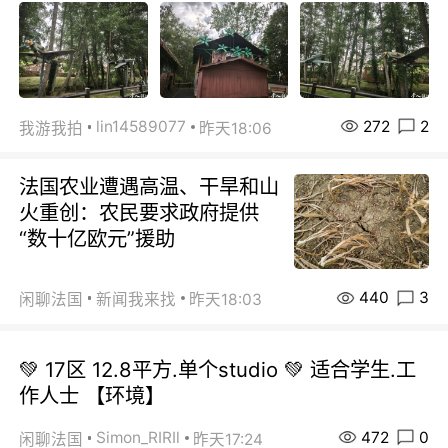
272
2
lin14589077
我游我拍
昨天18:06
法国农业遭遇高温、干旱和山
火重创：农民要求政府提供
“数十亿欧元”援助
440
3
闲聊法国
新闻我来找
昨天18:03
💚 17区 12.8平方.单个studio 💚 适合学生.工
作人士 【环境】
472
0
Simon_RIRIl
闲聊法国
昨天17:24