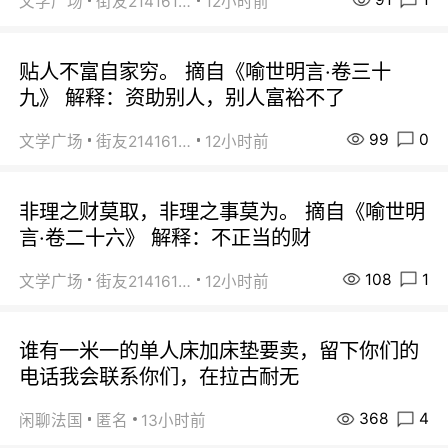
文学广场
街友21416156
12小时前
贴人不富自家穷。 摘自《喻世明言·卷三十
九》 解释：资助别人，别人富裕不了
99
0
文学广场
街友21416156
12小时前
非理之财莫取，非理之事莫为。 摘自《喻世明
言·卷二十六》 解释：不正当的财
108
1
文学广场
街友21416156
12小时前
谁有一米一的单人床加床垫要卖，留下你们的
电话我会联系你们，在拉古耐无
368
4
闲聊法国
匿名
13小时前