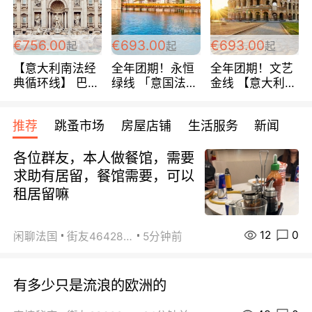
包拼房~
€756.00
€693.00
€693.00
起
起
起
【意大利南法经
全年团期！永恒
全年团期！文艺
典循环线】 巴黎
绿线 「意国法
金线 【意大利一
上下 所有日期铁
南」巴黎上下 去
地】 循环7日游
发！ 全程四星级
意大利 南法 99
全程693欧/人起
推荐
跳蚤市场
房屋店铺
生活服务
新闻
宾馆 108欧/天起
欧/天起 ~包拼房
每周铁发！
全程756欧/位
各位群友，本人做餐馆，需要
求助有居留，餐馆需要，可以
租居留嘛
12
0
闲聊法国
街友46428878
5分钟前
有多少只是流浪的欧洲的