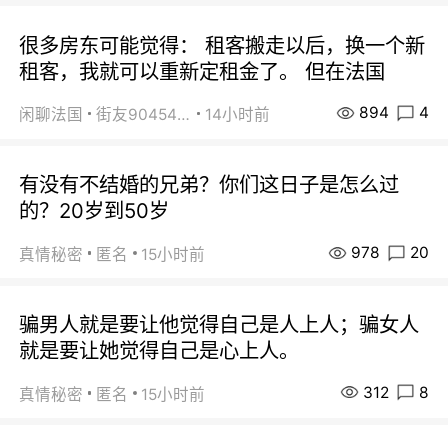
很多房东可能觉得： 租客搬走以后，换一个新
租客，我就可以重新定租金了。 但在法国
894
4
闲聊法国
街友90454511
14小时前
有没有不结婚的兄弟？你们这日子是怎么过
的？20岁到50岁
978
20
真情秘密
匿名
15小时前
骗男人就是要让他觉得自己是人上人；骗女人
就是要让她觉得自己是心上人。
312
8
真情秘密
匿名
15小时前