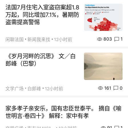
法国7月住宅入室盗窃案超1.8
万起，同比增加7.1%，暑期防
盗需提高警惕
803
1
闲聊法国
新闻我来找
12小时前
《岁月河畔的沉思》 文／白
郎峰（巴黎）
161
0
文学广场
白郞峰
12小时前
家多孝子亲安乐，国有忠臣世泰平。 摘自《喻
世明言·卷四十》 解释：家中有孝
91
1