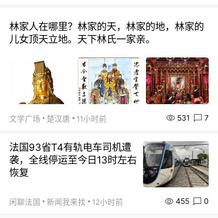
林家人在哪里？林家的天，林家的地，林家的
儿女顶天立地。天下林氏一家亲。
531
7
文学广场
楚汉唐
11小时前
法国93省T4有轨电车司机遭
袭，全线停运至今日13时左右
恢复
455
0
闲聊法国
新闻我来找
12小时前