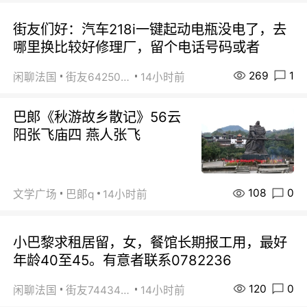
街友们好：汽车218i一键起动电瓶没电了，去
哪里换比较好修理厂，留个电话号码或者
269
1
闲聊法国
街友64250024
14小时前
巴郞《秋游故乡散记》56云
阳张飞庙四 燕人张飞
108
0
文学广场
巴郞q
14小时前
小巴黎求租居留，女，餐馆长期报工用，最好
年龄40至45。有意者联系0782236
120
0
闲聊法国
街友74434350
14小时前