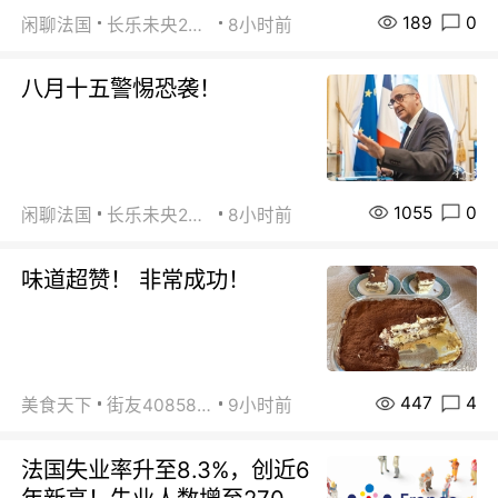
189
0
闲聊法国
长乐未央2015
8小时前
八月十五警惕恐袭！
1055
0
闲聊法国
长乐未央2015
8小时前
味道超赞！ 非常成功！
447
4
美食天下
街友40858442
9小时前
法国失业率升至8.3%，创近6