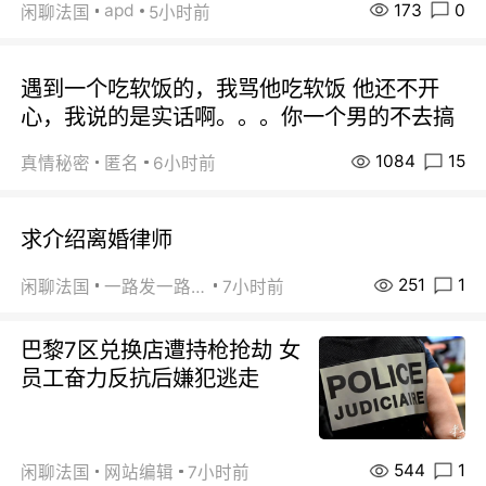
173
0
apd
闲聊法国
5小时前
遇到一个吃软饭的，我骂他吃软饭 他还不开
心，我说的是实话啊。。。你一个男的不去搞
1084
15
真情秘密
匿名
6小时前
求介绍离婚律师
251
1
闲聊法国
一路发一路发
7小时前
巴黎7区兑换店遭持枪抢劫 女
员工奋力反抗后嫌犯逃走
544
1
闲聊法国
网站编辑
7小时前