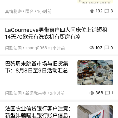
132
3
真情秘密
匿名
1小时前
LaCourneuve男带窗户四人间床位上铺短租
14天70欧元有洗衣机有厨房有凉
103
0
zhang0958
闲聊法国
1小时前
巴黎周末跳蚤市场与旧货集
市：8月8日至9日活动汇总
368
1
闲聊法国
新闻我来找
2小时前
法国农业信贷银行客户注意：
新型诈骗瞄准银行账户信息，