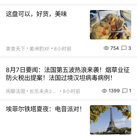
这盘可以，好货，美味
754
3
美食天下
美洲豹XF
8小时前
8月7日要闻：法国第五波热浪来袭！烟草业征
防火税出提案！法国过境汉坦病毒病例！
1399
1
闲聊法国
长乐未央2015
8小时前
埃菲尔铁塔夏夜：电音派对！