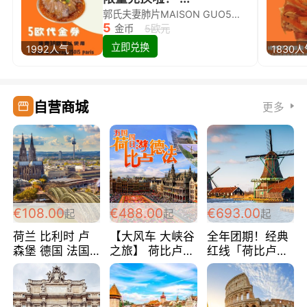
郭氏夫妻肺片MAISON GUO5欧代金券限量兑换啦！
5
金币
5欧元
立即兑换
1992人气
1830
自营商城
更多
€108.00
€488.00
€693.00
起
起
起
荷兰 比利时 卢
【大风车 大峡谷
全年团期！经典
森堡 德国 法国
之旅】 荷比卢德
红线「荷比卢德
超爽玩遍西欧 循
法 巴黎上下 经
法」七天循环 五
环线 全程四星宾
典五国四日游
国 仅售99欧/人/
馆 108欧/人/天
488欧/人
天！巴黎上下！