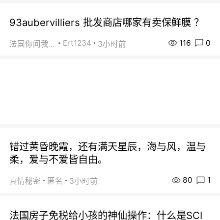
93aubervilliers 批发商店哪家有卖保鲜膜 ？
116
0
Ert1234
法国你问我答
3小时前
错过黄昏晚霞，还有满天星辰，海与风，温与
柔，爱与不爱皆自由。
80
1
真情秘密
匿名
3小时前
法国房子免税给小孩的神仙操作：什么是SCI