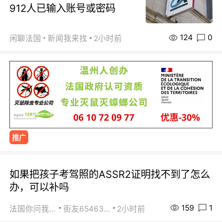
912人已输入账号或密码
124
0
闲聊法国
新闻我来找
2小时前
推广
如果把孩子考驾照的ASSR2证明找不到了怎么
办，可以补吗
159
1
法国你问我答
街友65463281
2小时前