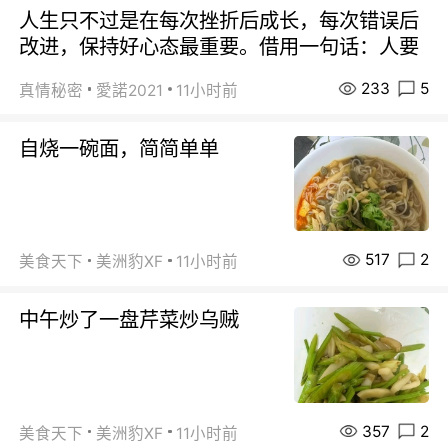
人生只不过是在每次挫折后成长，每次错误后
改进，保持好心态最重要。借用一句话：人要
233
5
真情秘密
愛諾2021
11小时前
自烧一碗面，简简单单
517
2
美食天下
美洲豹XF
11小时前
中午炒了一盘芹菜炒乌贼
357
2
美食天下
美洲豹XF
11小时前