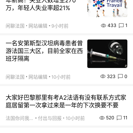
年新高！失业人数增至270
万，年轻人失业率超21%
433
1
闲聊法国
网站编辑
9小时前
一名安第斯型汉坦病毒患者曾
游法国三大区，目前全家在西
班牙隔离
323
0
闲聊法国
网站编辑
10小时前
大家好巴黎那里有考A2法语有没有联系方式家
庭居留第一次拿过来是一年的下次换要不要
520
11
法国你问我答
付出与回报
10小时前