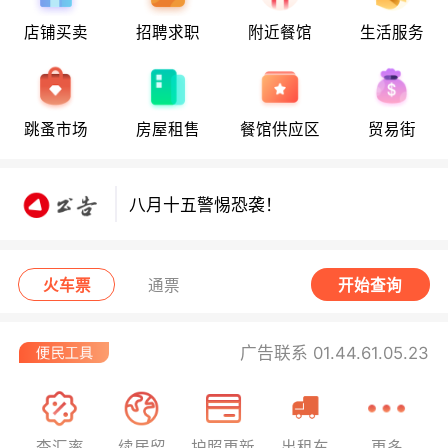
店铺买卖
招聘求职
附近餐馆
生活服务
八月十五警惕恐袭！
跳蚤市场
房屋租售
餐馆供应区
贸易街
八月十五警惕恐袭！
八月十五警惕恐袭！
火车票
通票
开始查询
广告联系 01.44.61.05.23
查汇率
续居留
护照更新
出租车
更多