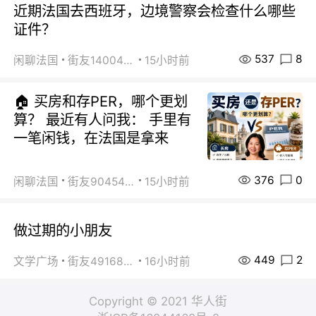
近期法国去西班牙，边境警察会检查什么哪些
证件？
537
8
闲聊法国
街友14004820
15小时前
🏠 买房和存PER，哪个更划
算？ 最近有人问我： 手里有
一笔闲钱，在法国是拿来
376
0
闲聊法国
街友90454511
15小时前
做过期的小朋友
449
2
文学广场
街友49168527
16小时前
Copyright © 2021 华人街