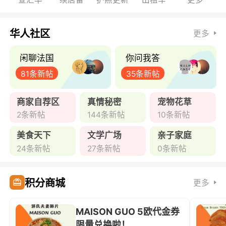
华人社区
更多
闲聊法国
你问我答
81条新帖
35条新帖
商家自荐区
真情秘密
宠物花草
2条新帖
144条新帖
10条新帖
美食天下
文学广场
亲子家庭
24条新帖
27条新帖
0条新帖
积分商城
更多
MAISON GUO 5欧代金券
限量兑换啦！ ...