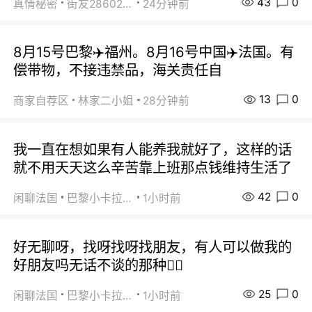
43
0
真情秘密
街友28602925
24分钟前
8月15号巴黎✈️福州。8月16号中国✈️法国。有
偿带物，不接违禁品，海关责任自
13
0
商家自荐区
林家二小姐
28分钟前
我一直在想如果有人能养我就好了，这样的话
就不用天天这么辛苦靠上班那点钱维持生活了
42
0
闲聊法国
巴黎小卡拉咪
1小时前
好无聊呀，找呀找呀找朋友，有人可以做我的
好朋友吗无话不谈的那种😮‍💨
25
0
闲聊法国
巴黎小卡拉咪
1小时前