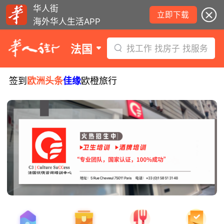
华人街
立即下载
海外华人生活APP
法国
找工作 找房子 找服务
签到
欧洲头条
佳缘
欧橙旅行