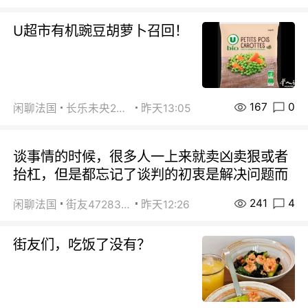
U超市有机豌豆胡萝卜召回！
167
0
闲聊法国
长乐未央2015
昨天13:05
谈事情的时候，很多人一上来就卖凶卖狠或者
抬杠，但是都忘记了谈判的初衷是解决问题而
241
4
闲聊法国
街友472838572
昨天12:26
街友们，吃饭了没有？