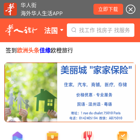
华人街
立即下载
海外华人生活APP
法国
找工作 找房子 找服务
签到
欧洲头条
佳缘
欧橙旅行