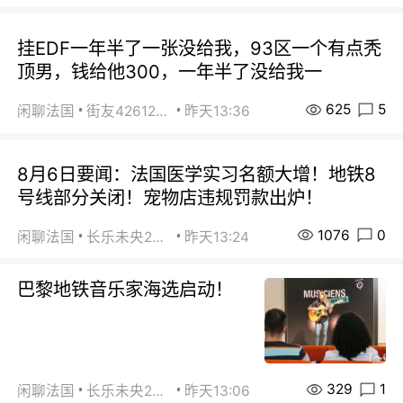
挂EDF一年半了一张没给我，93区一个有点秃
顶男，钱给他300，一年半了没给我一
625
5
闲聊法国
街友42612092
昨天13:36
8月6日要闻：法国医学实习名额大增！地铁8
号线部分关闭！宠物店违规罚款出炉！
1076
0
闲聊法国
长乐未央2015
昨天13:24
巴黎地铁音乐家海选启动！
329
1
闲聊法国
长乐未央2015
昨天13:06