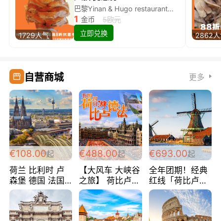
巴黎Yinan & Hugo restaurant除简餐类全场8折
1
金币
5欧元
立即兑换
1729人气
2862
自营商城
更多
€108.00
€488.00
€693.00
起
起
起
荷兰 比利时 卢
【大风车 大峡谷
全年团期！经典
森堡 德国 法国
之旅】 荷比卢德
红线「荷比卢德
超爽玩遍西欧 循
法 巴黎上下 经
法」七天循环 五
环线 全程四星宾
典五国四日游
国 仅售99欧/人/
馆 108欧/人/天
488欧/人
天！巴黎上下！