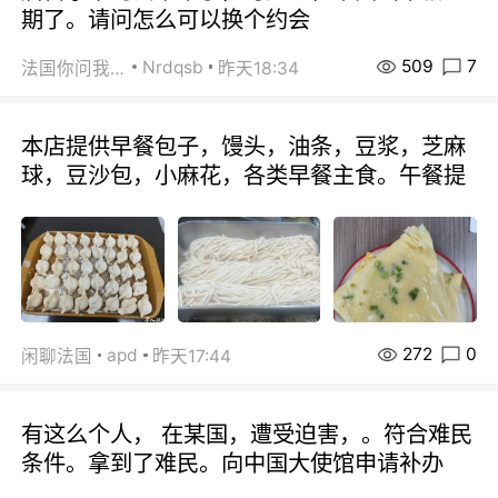
期了。请问怎么可以换个约会
509
7
Nrdqsb
法国你问我答
昨天18:34
本店提供早餐包子，馒头，油条，豆浆，芝麻
球，豆沙包，小麻花，各类早餐主食。午餐提
272
0
apd
闲聊法国
昨天17:44
有这么个人， 在某国，遭受迫害，。符合难民
条件。拿到了难民。向中国大使馆申请补办