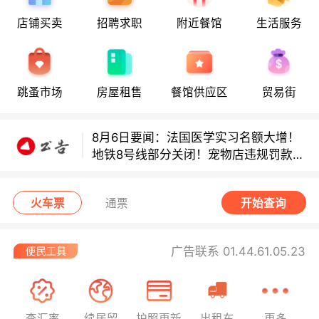
店铺买卖
招聘求职
附近餐馆
生活服务
8月6日要闻：法国医学实习名额大增！
地铁8号线部分关闭！宠物店违规罚款出
炉！
跳蚤市场
房屋租售
餐馆供应区
贸易街
巴黎地铁音乐家海选启动！
8月6日要闻：法国医学实习名额大增！
地铁8号线部分关闭！宠物店违规罚款出
炉！
巴黎地铁音乐家海选启动！
火车票
通票
开始查询
广告联系 01.44.61.05.23
查汇率
续居留
护照更新
出租车
更多