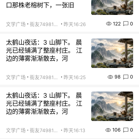
口那株老榕树下，一张旧
122
0
文学广场
街友74981146
昨天16:26
太鹤山夜话：3 山脚下。 晨
光已经铺满了整座村庄。 江
边的薄雾渐渐散去，河
98
0
文学广场
街友74981146
昨天16:25
太鹤山夜话：3 山脚下。 晨
光已经铺满了整座村庄。 江
边的薄雾渐渐散去，河
106
0
文学广场
街友74981146
昨天16:13