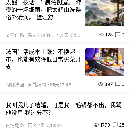
太鹤山夜话：1 晨曦初露。 昨
夜的一场细雨，把太鹤山洗得
格外清润。 望江舒
128
0
文学广场
街友74981146
昨天13:53
法国生活成本上涨：不换超
市，也能有效降低日常买菜开
支
397
0
闲聊法国
网站编辑
昨天13:48
我叫我儿子结婚，可是我一毛钱都不出，我骂
他没用 我过分不？
1779
26
真情秘密
匿名
昨天13:37