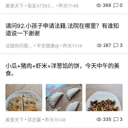
369
0
美食天下
街友472838572
昨天11:48
请问92.小孩子申请法籍.法院在哪里？有谁知
道说一下谢谢
287
3
法国你问我答
平安健康@
昨天11:14
小瓜+猪肉+虾米+洋葱馅的饼，今天中午的美
食。
335
3
美食天下
凤还巢
昨天10:48