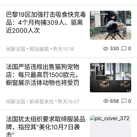
巴黎19区加强打击吸食快克毒
品：4个月拘捕309人、驱离
近2000人次
330
0
闲聊法国
网站编辑
昨天15:19
法国严惩违规出售猫狗宠物
店：每只最高罚1500欧元，
橱窗展示活体动物也将受罚
658
0
闲聊法国
新闻我来找
昨天15:07
法国犹太组织要求取缔服装品
牌，指控其“美化10月7日袭
击”