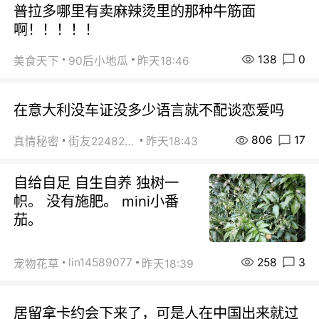
普拉多哪里有卖麻辣烫里的那种牛筋面
啊！！！！！
138
0
美食天下
90后小地瓜
昨天18:46
在意大利没车证没多少语言就不配谈恋爱吗
806
17
真情秘密
街友22482465
昨天18:43
自给自足 自生自养 独树一
帜。 没有施肥。 mini小番
茄。
258
3
lin14589077
宠物花草
昨天18:39
居留拿卡约会下来了，可是人在中国出来就过