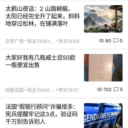
太鹤山夜话：2 山路蜿蜒。
太阳已经完全升了起来，斜斜
地穿过松林，在铺满落叶
80
0
文学广场
街友74981146
昨天16:08
大家好我有几瓶威士忌50欧
一瓶便宜出售
702
5
闲聊法国
街友15402223
昨天16:01
法国“假银行顾问”诈骗增多：
宪兵提醒牢记这3点，验证码
千万别告诉别人