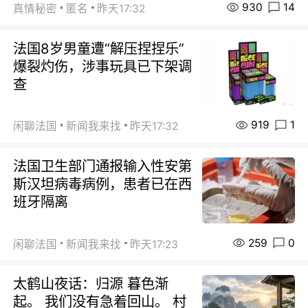
930
14
真情秘密
匿名
昨天17:32
法国8岁男童遭“解压捏捏乐”
爆裂灼伤，涉事玩具已下架调
查
919
1
闲聊法国
新闻我来找
昨天17:32
法国卫生部门通报输入性安第
斯汉坦病毒病例，患者已在西
班牙隔离
259
0
闲聊法国
新闻我来找
昨天17:23
太鹤山夜话：归源 暮色渐
起。 我们没有急着回山。 村