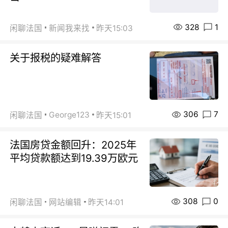
328
1
闲聊法国
新闻我来找
昨天15:03
关于报税的疑难解答
306
7
George123
闲聊法国
昨天15:01
法国房贷金额回升：2025年
平均贷款额达到19.39万欧元
308
0
闲聊法国
网站编辑
昨天14:01