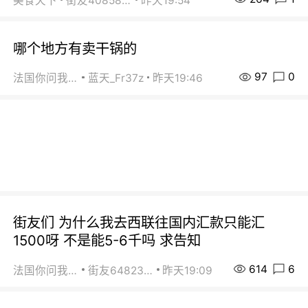
美食天下
街友40858442
昨天19:54
哪个地方有卖干锅的
97
0
法国你问我答
蓝天_Fr37z
昨天19:46
街友们 为什么我去西联往国内汇款只能汇
1500呀 不是能5-6千吗 求告知
614
6
法国你问我答
街友64823891
昨天19:09