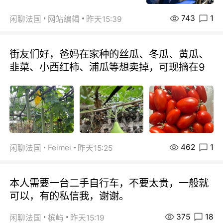
743
1
闲聊法国
网站编辑
昨天15:39
街友们好，爸妈在家种的丝瓜、冬瓜、黄瓜、
韭菜、小西红柿、浦瓜等想卖掉，可现摘在9
462
1
Feimei
闲聊法国
昨天15:25
本人需要一台二手自行车，不要太贵，一般就
可以，有的私信我，谢谢。
375
18
闲聊法国
槟屿
昨天15:19