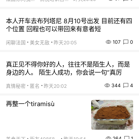
本人开车去布列塔尼 8月10号出发 目前还有四
个位置 回程也可以带回来有意者短
107
0
闲聊法国
美女无敌
昨天20:05
真正见不得你好的人，往往不是陌生人，而是
身边的人。 陌生人成功，你会说一句“真厉
344
4
真情秘密
匿名
昨天20:02
再整一个tiramisù
264
1