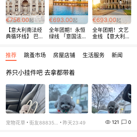
包拼房~
€756.00
€693.00
€693.00
起
起
起
【意大利南法经
全年团期！永恒
全年团期！文艺
典循环线】 巴黎
绿线 「意国法
金线 【意大利一
上下 所有日期铁
南」巴黎上下 去
地】 循环7日游
发！ 全程四星级
意大利 南法 99
全程693欧/人起
推荐
跳蚤市场
房屋店铺
生活服务
新闻
宾馆 108欧/天起
欧/天起 ~包拼房
每周铁发！
全程756欧/位
养只小挂件吧 去拿都带着
121
0
宠物花草
街友88835518
昨天23:49