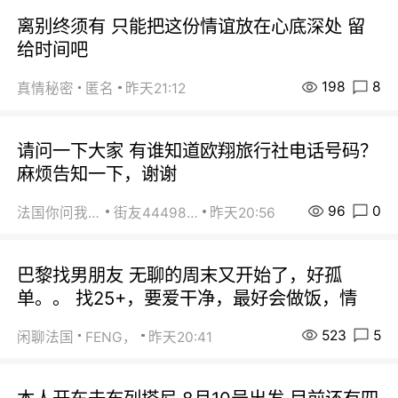
离别终须有 只能把这份情谊放在心底深处 留
给时间吧
198
8
真情秘密
匿名
昨天21:12
请问一下大家 有谁知道欧翔旅行社电话号码？
麻烦告知一下，谢谢
96
0
法国你问我答
街友44498484
昨天20:56
巴黎找男朋友 无聊的周末又开始了，好孤
单。。 找25+，要爱干净，最好会做饭，情
523
5
闲聊法国
FENG，
昨天20:41