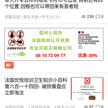
本人开车去布列塔尼 8月10号出发 目前还有四
个位置 回程也可以带回来有意者短
239
0
闲聊法国
美女无敌
昨天20:32
推广
法国优悦培训卫生知识小百科
第六百一十四回- 破损餐盘应
立即淘汰
97
0
法国你问我答
优悦培训咨询
昨天20:29