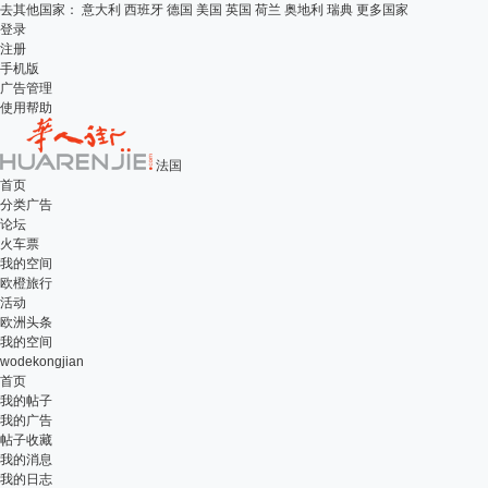
去其他国家：
意大利
西班牙
德国
美国
英国
荷兰
奥地利
瑞典
更多国家
登录
注册
手机版
广告管理
使用帮助
法国
首页
分类广告
论坛
火车票
我的空间
欧橙旅行
活动
欧洲头条
我的空间
wodekongjian
首页
我的帖子
我的广告
帖子收藏
我的消息
我的日志