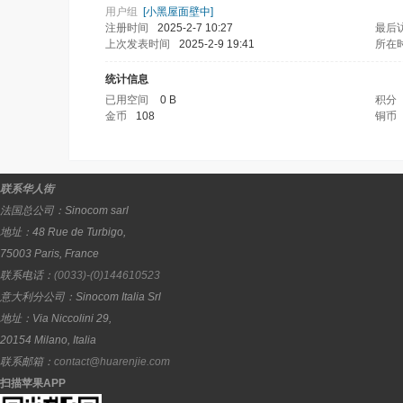
用户组
[小黑屋面壁中]
注册时间
2025-2-7 10:27
最后
上次发表时间
2025-2-9 19:41
所在
统计信息
已用空间
0 B
积分
金币
108
铜币
联系华人街
法国总公司：
Sinocom sarl
地址：
48 Rue de Turbigo,
75003
Paris
,
France
联系电话：
(0033)-(0)144610523
意大利分公司：
Sinocom Italia Srl
地址：
Via Niccolini 29,
20154
Milano
,
Italia
联系邮箱：
contact@huarenjie.com
扫描苹果APP