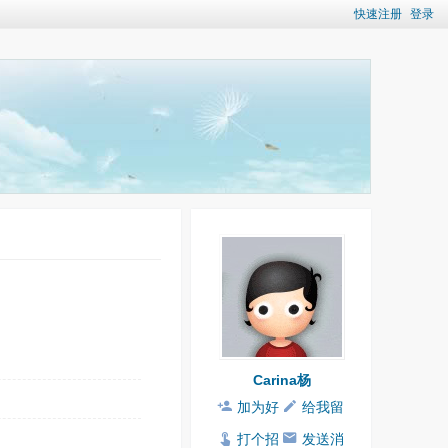
快速注册
登录
Carina杨
加为好
给我留
友
言
打个招
发送消