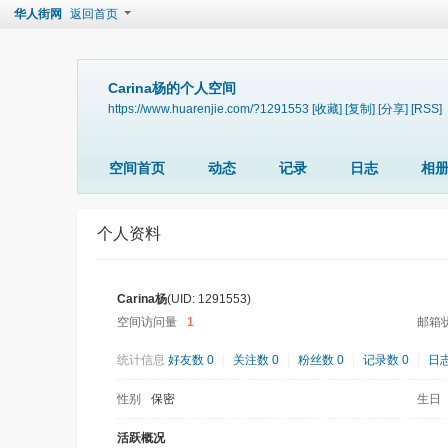
华人街网
返回首页
Carina杨的个人空间
https://www.huarenjie.com/?1291553
[收藏]
[复制]
[分享]
[RSS]
空间首页
动态
记录
日志
相
个人资料
Carina杨
(UID: 1291553)
空间访问量
1
邮箱
统计信息
好友数 0
|
关注数 0
|
粉丝数 0
|
记录数 0
|
日志
性别
保密
生日
活跃概况