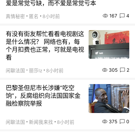
爱是常觉亏缺，而不爱是常觉亏本
167
4
真情秘密
匿名
8小时前
有没有街友帮忙看看电视剧这
是什么情况？ 网络也有，每
个月扣费也正常，可就是电视
看
305
2
闲聊法国
丽莎lz
8小时前
巴黎圣但尼市长涉嫌“吃空
饷”，反腐组织向法国国家金
融检察院举报
375
0
闲聊法国
新闻我来找
8小时前