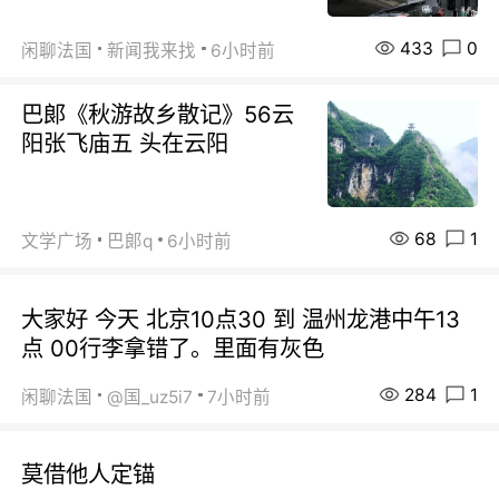
433
0
闲聊法国
新闻我来找
6小时前
巴郞《秋游故乡散记》56云
阳张飞庙五 头在云阳
68
1
文学广场
巴郞q
6小时前
大家好 今天 北京10点30 到 温州龙港中午13
点 00行李拿错了。里面有灰色
284
1
闲聊法国
@国_uz5i7
7小时前
莫借他人定锚