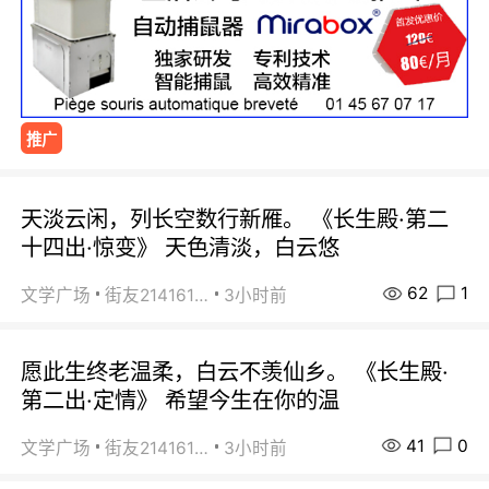
推广
天淡云闲，列长空数行新雁。 《长生殿·第二
十四出·惊变》 天色清淡，白云悠
62
1
文学广场
街友21416156
3小时前
愿此生终老温柔，白云不羡仙乡。 《长生殿·
第二出·定情》 希望今生在你的温
41
0
文学广场
街友21416156
3小时前