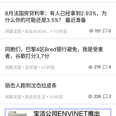
8月法国房贷利率：有人已经拿到2.93%，为
什么你的可能还是3.5%？ 最近准备
151
0
闲聊法国
街友90454511
1小时前
同胞们，巴黎4区Bred银行避免，我是受害
者，谷歌打分3,7分
219
4
闲聊法国
呈祥瑞
1小时前
丽岙人跑到沈岙拉皮条
226
2
闲聊法国
逝去的生活
1小时前