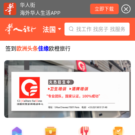
华人街
立即下载
海外华人生活APP
法国
找工作 找房子 找服务
签到
欧洲头条
佳缘
欧橙旅行