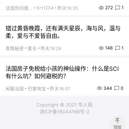
272
1
Ert1234
法国你问我答
昨天19:35
错过黄昏晚霞，还有满天星辰，海与风，温与
柔，爱与不爱皆自由。
148
1
真情秘密
匿名
昨天19:24
法国房子免税给小孩的神仙操作：什么是SCI
有什么坑？如何避税的？
344
0
闲聊法国
巴黎地宝
昨天18:57
Copyright © 2021 华人街
浙ICP备16044168号-2
顶部