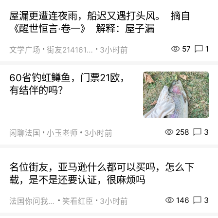
屋漏更遭连夜雨，船迟又遇打头风。 摘自
《醒世恒言·卷一》 解释：屋子漏
57
1
文学广场
街友21416156
3小时前
60省钓虹鳟鱼，门票21欧，
有结伴的吗？
258
3
闲聊法国
小玉老师
3小时前
名位街友，亚马逊什么都可以买吗，怎么下
载，是不是还要认证，很麻烦吗
146
3
法国你问我答
笑看红臣
3小时前