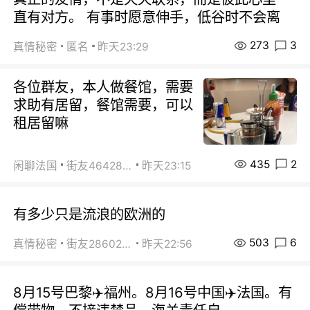
直有对方。 有事时愿意伸手，低谷时不会离
273
3
真情秘密
匿名
昨天23:29
各位群友，本人做餐馆，需要
求助有居留，餐馆需要，可以
租居留嘛
435
2
闲聊法国
街友46428878
昨天23:15
有多少只是流浪的欧洲的
503
6
真情秘密
街友28602925
昨天22:56
8月15号巴黎✈️福州。8月16号中国✈️法国。有