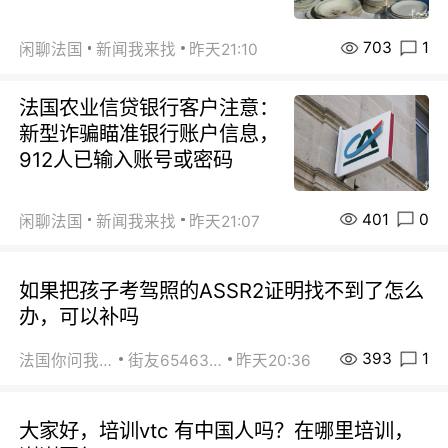
703
1
闲聊法国
新闻我来找
昨天21:10
法国农业信贷银行客户注意：
新型诈骗瞄准银行账户信息，
912人已输入账号或密码
401
0
闲聊法国
新闻我来找
昨天21:07
如果把孩子考驾照的ASSR2证明找不到了怎么
办，可以补吗
393
1
法国你问我答
街友65463281
昨天20:36
大家好，培训vtc 有中国人吗？在哪里培训，