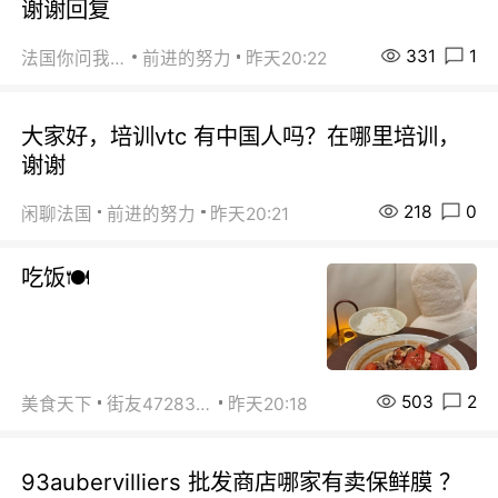
谢谢回复
331
1
法国你问我答
前进的努力
昨天20:22
大家好，培训vtc 有中国人吗？在哪里培训，
谢谢
218
0
闲聊法国
前进的努力
昨天20:21
吃饭🍽️
503
2
美食天下
街友472838572
昨天20:18
93aubervilliers 批发商店哪家有卖保鲜膜 ？