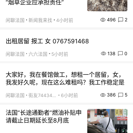
“烟草企业应承担责任”
496
2
闲聊法国
新闻我来找
4小时前
出租居留 报工 女 0767591468
138
0
闲聊法国
六六法国
5小时前
大家好，我在餐馆做工，想租一个居留，女，
我发好久呢，现在这么难租吗？我工作稳定是
386
5
闲聊法国
街友74434350
6小时前
法国“长途通勤者”燃油补贴申
请截止日期延长至8月底