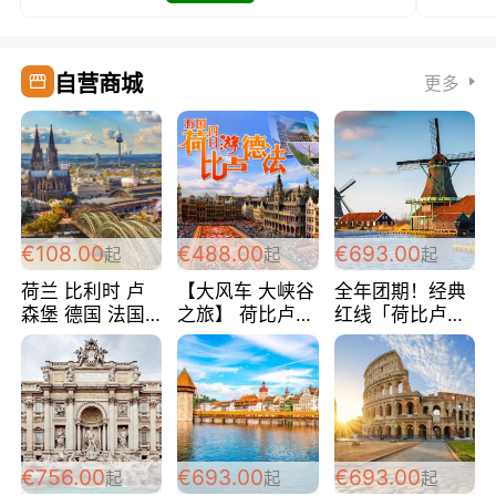
自营商城
更多
€108.00
€488.00
€693.00
起
起
起
荷兰 比利时 卢
【大风车 大峡谷
全年团期！经典
森堡 德国 法国
之旅】 荷比卢德
红线「荷比卢德
超爽玩遍西欧 循
法 巴黎上下 经
法」七天循环 五
环线 全程四星宾
典五国四日游
国 仅售99欧/人/
馆 108欧/人/天
488欧/人
天！巴黎上下！
包拼房~
€756.00
€693.00
€693.00
起
起
起