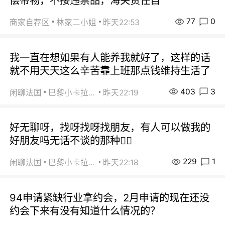
偿带物，不接违禁品，海关责任自
77
0
商家自荐区
林家二小姐
昨天22:53
我一直在想如果有人能养我就好了，这样的话
就不用天天这么辛苦靠上班那点钱维持生活了
403
3
闲聊法国
巴黎小卡拉咪
昨天22:19
好无聊呀，找呀找呀找朋友，有人可以做我的
好朋友吗无话不谈的那种😮‍💨
229
1
闲聊法国
巴黎小卡拉咪
昨天22:18
94申请紧缺行业拿约会，2月申请的现在还没
约会下来有没有知道什么情况的？