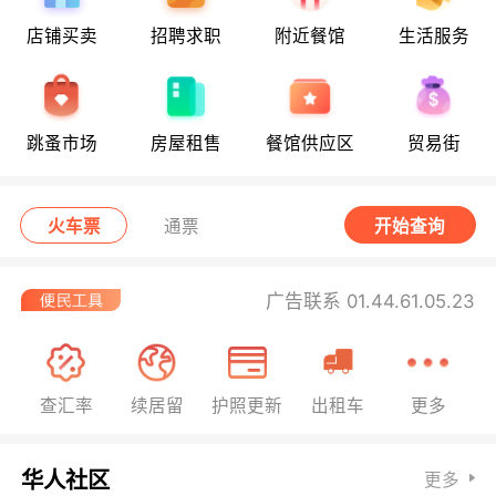
店铺买卖
招聘求职
附近餐馆
生活服务
跳蚤市场
房屋租售
餐馆供应区
贸易街
火车票
通票
开始查询
广告联系 01.44.61.05.23
查汇率
续居留
护照更新
出租车
更多
华人社区
更多