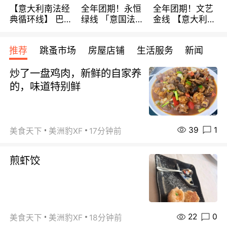
【意大利南法经
全年团期！永恒
全年团期！文艺
典循环线】 巴黎
绿线 「意国法
金线 【意大利一
上下 所有日期铁
南」巴黎上下 去
地】 循环7日游
发！ 全程四星级
意大利 南法 99
全程693欧/人起
推荐
跳蚤市场
房屋店铺
生活服务
新闻
宾馆 108欧/天起
欧/天起 ~包拼房
每周铁发！
全程756欧/位
炒了一盘鸡肉，新鲜的自家养
的，味道特别鲜
39
1
美食天下
美洲豹XF
17分钟前
煎虾饺
22
0
美食天下
美洲豹XF
18分钟前