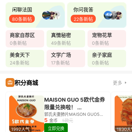
闲聊法国
你问我答
80条新帖
22条新帖
商家自荐区
真情秘密
宠物花草
0条新帖
49条新帖
0条新帖
美食天下
文学广场
亲子家庭
24条新帖
17条新帖
0条新帖
积分商城
更多
MAISON GUO 5欧代金券
限量兑换啦！ ...
郭氏夫妻肺片MAISON GUO5欧代金券限量兑换啦！
5
金币
5欧元
立即兑换
1992人气
1830