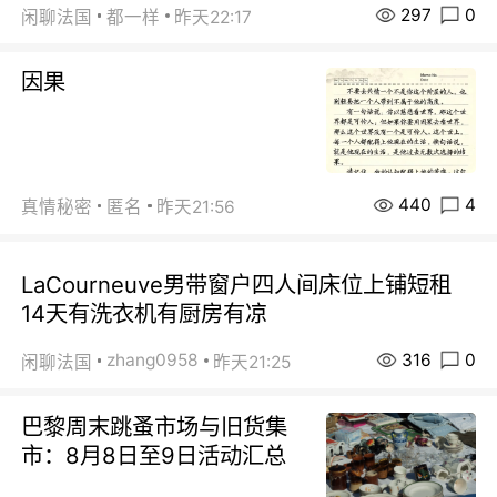
297
0
闲聊法国
都一样
昨天22:17
因果
440
4
真情秘密
匿名
昨天21:56
LaCourneuve男带窗户四人间床位上铺短租
14天有洗衣机有厨房有凉
316
0
zhang0958
闲聊法国
昨天21:25
巴黎周末跳蚤市场与旧货集
市：8月8日至9日活动汇总