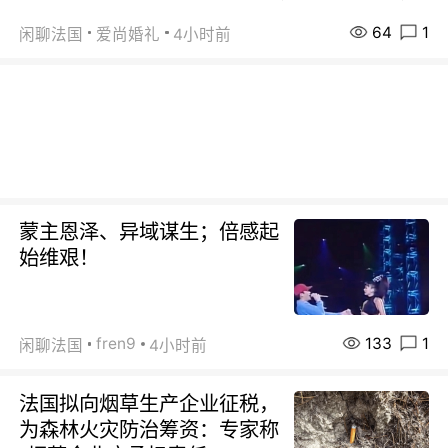
64
1
闲聊法国
爱尚婚礼
4小时前
蒙主恩泽、异域谋生；倍感起
始维艰！
133
1
fren9
闲聊法国
4小时前
法国拟向烟草生产企业征税，
为森林火灾防治筹资：专家称