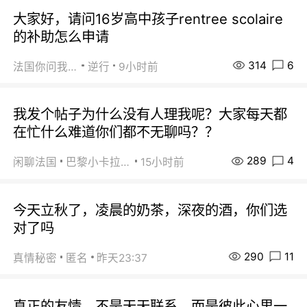
大家好，请问16岁高中孩子rentree scolaire
的补助怎么申请
314
6
法国你问我答
逆行
9小时前
我发个帖子为什么没有人理我呢？大家每天都
在忙什么难道你们都不无聊吗？？
289
4
闲聊法国
巴黎小卡拉咪
15小时前
今天立秋了，凌晨的奶茶，深夜的酒，你们选
对了吗
290
11
真情秘密
匿名
昨天23:37
真正的友情，不是天天联系，而是彼此心里一