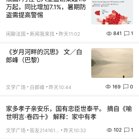
万起，同比增加7.1%，暑期防
盗需提高警惕
841
1
闲聊法国
新闻我来找
昨天11:02
《岁月河畔的沉思》 文／白
郎峰（巴黎）
169
0
文学广场
白郞峰
昨天10:44
家多孝子亲安乐，国有忠臣世泰平。 摘自《喻
世明言·卷四十》 解释：家中有孝
102
1
文学广场
街友21416156
昨天10:32