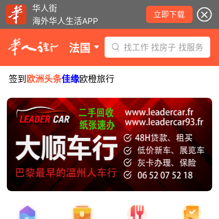
华人街
立即下载
海外华人生活APP
法国
找工作 找房子 找服务
签到
欧洲头条
佳缘
欧橙旅行