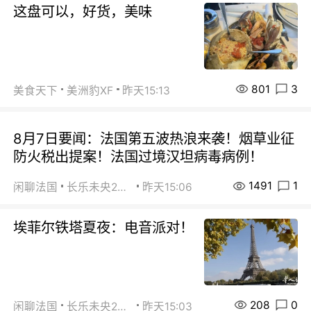
这盘可以，好货，美味
801
3
美食天下
美洲豹XF
昨天15:13
8月7日要闻：法国第五波热浪来袭！烟草业征
防火税出提案！法国过境汉坦病毒病例！
1491
1
闲聊法国
长乐未央2015
昨天15:06
埃菲尔铁塔夏夜：电音派对！
208
0
闲聊法国
长乐未央2015
昨天15:03