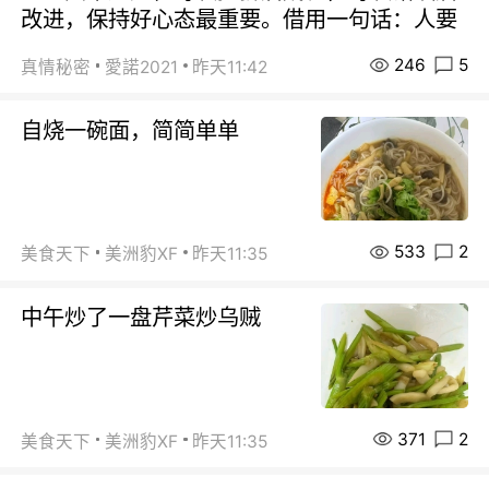
改进，保持好心态最重要。借用一句话：人要
246
5
真情秘密
愛諾2021
昨天11:42
自烧一碗面，简简单单
533
2
美食天下
美洲豹XF
昨天11:35
中午炒了一盘芹菜炒乌贼
371
2
美食天下
美洲豹XF
昨天11:35