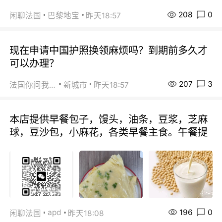
208
0
闲聊法国
巴黎地宝
昨天18:57
现在申请中国护照换领麻烦吗？到期前多久才
可以办理？
207
3
法国你问我答
新城市
昨天18:57
本店提供早餐包子，馒头，油条，豆浆，芝麻
球，豆沙包，小麻花，各类早餐主食。午餐提
196
0
apd
闲聊法国
昨天18:08