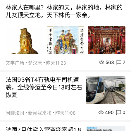
林家人在哪里？林家的天，林家的地，林家的
儿女顶天立地。天下林氏一家亲。
563
7
文学广场
楚汉唐
昨天11:23
法国93省T4有轨电车司机遭
袭，全线停运至今日13时左右
恢复
490
0
闲聊法国
新闻我来找
昨天11:08
法国7月住宅入室盗窃案超1.8