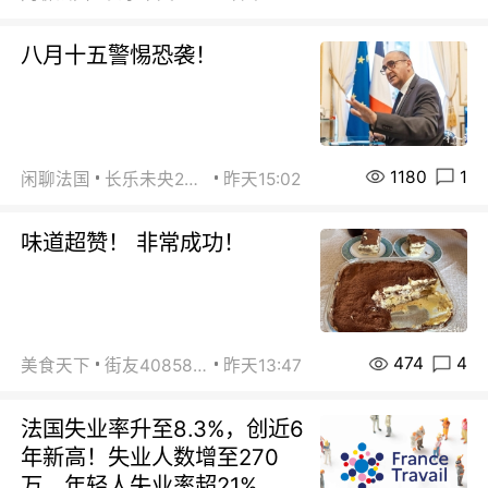
八月十五警惕恐袭！
1180
1
闲聊法国
长乐未央2015
昨天15:02
味道超赞！ 非常成功！
474
4
美食天下
街友40858442
昨天13:47
法国失业率升至8.3%，创近6
年新高！失业人数增至270
万，年轻人失业率超21%