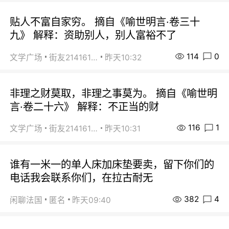
贴人不富自家穷。 摘自《喻世明言·卷三十
九》 解释：资助别人，别人富裕不了
114
0
文学广场
街友21416156
昨天10:32
非理之财莫取，非理之事莫为。 摘自《喻世明
言·卷二十六》 解释：不正当的财
116
1
文学广场
街友21416156
昨天10:31
谁有一米一的单人床加床垫要卖，留下你们的
电话我会联系你们，在拉古耐无
382
4
闲聊法国
匿名
昨天09:40