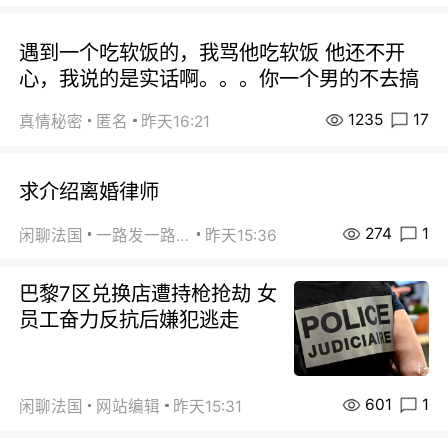
遇到一个吃软饭的，我骂他吃软饭 他还不开
心，我说的是实话啊。。。你一个男的不去搞
1235
17
真情秘密
匿名
昨天16:21
求介绍离婚律师
274
1
闲聊法国
一路发一路发
昨天15:36
巴黎7区兑换店遭持枪抢劫 女
员工奋力反抗后嫌犯逃走
601
1
闲聊法国
网站编辑
昨天15:31