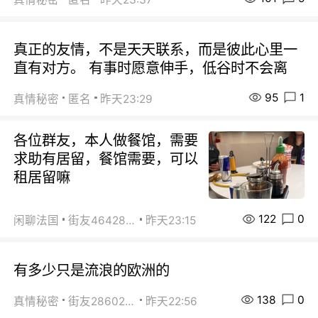
真正的友情，不是天天联系，而是彼此心里一
直有对方。 有事时愿意伸手，低谷时不会离
95
1
真情秘密
匿名
昨天23:29
各位群友，本人做餐馆，需要
求助有居留，餐馆需要，可以
租居留嘛
122
0
闲聊法国
街友46428878
昨天23:15
有多少只是流浪的欧洲的
138
0
真情秘密
街友28602925
昨天22:56