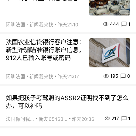
444
1
闲聊法国
新闻我来找
昨天21:10
法国农业信贷银行客户注意：
新型诈骗瞄准银行账户信息，
912人已输入账号或密码
195
0
闲聊法国
新闻我来找
昨天21:07
如果把孩子考驾照的ASSR2证明找不到了怎么
办，可以补吗
217
1
法国你问我答
街友65463281
昨天20:36