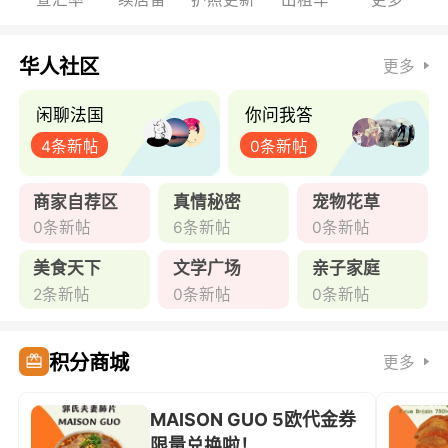
华人社区
更多
闲聊法国
你问我答
4条新帖
0条新帖
商家自荐区
真情秘密
宠物花草
0条新帖
6条新帖
0条新帖
美食天下
文学广场
亲子家庭
2条新帖
0条新帖
0条新帖
积分商城
更多
MAISON GUO 5欧代金券
限量兑换啦！ ...