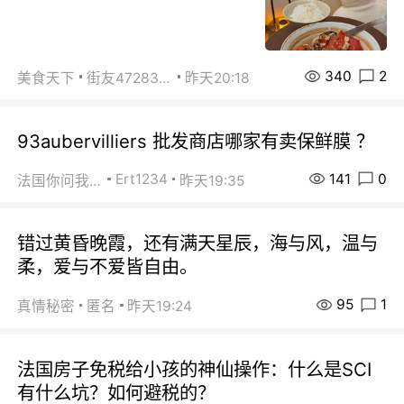
340
2
美食天下
街友472838572
昨天20:18
93aubervilliers 批发商店哪家有卖保鲜膜 ？
141
0
Ert1234
法国你问我答
昨天19:35
错过黄昏晚霞，还有满天星辰，海与风，温与
柔，爱与不爱皆自由。
95
1
真情秘密
匿名
昨天19:24
法国房子免税给小孩的神仙操作：什么是SCI
有什么坑？如何避税的？