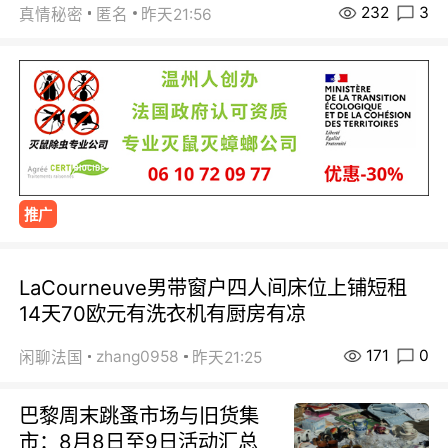
232
3
真情秘密
匿名
昨天21:56
推广
LaCourneuve男带窗户四人间床位上铺短租
14天70欧元有洗衣机有厨房有凉
171
0
zhang0958
闲聊法国
昨天21:25
巴黎周末跳蚤市场与旧货集
市：8月8日至9日活动汇总