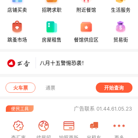
店铺买卖
招聘求职
附近餐馆
生活服务
八月十五警惕恐袭！
跳蚤市场
房屋租售
餐馆供应区
贸易街
八月十五警惕恐袭！
八月十五警惕恐袭！
火车票
通票
开始查询
广告联系 01.44.61.05.23
查汇率
续居留
护照更新
出租车
更多