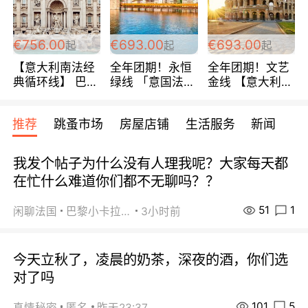
包拼房~
€756.00
€693.00
€693.00
起
起
起
【意大利南法经
全年团期！永恒
全年团期！文艺
典循环线】 巴黎
绿线 「意国法
金线 【意大利一
上下 所有日期铁
南」巴黎上下 去
地】 循环7日游
发！ 全程四星级
意大利 南法 99
全程693欧/人起
推荐
跳蚤市场
房屋店铺
生活服务
新闻
宾馆 108欧/天起
欧/天起 ~包拼房
每周铁发！
全程756欧/位
我发个帖子为什么没有人理我呢？大家每天都
在忙什么难道你们都不无聊吗？？
51
1
闲聊法国
巴黎小卡拉咪
3小时前
今天立秋了，凌晨的奶茶，深夜的酒，你们选
对了吗
101
5
真情秘密
匿名
昨天23:37