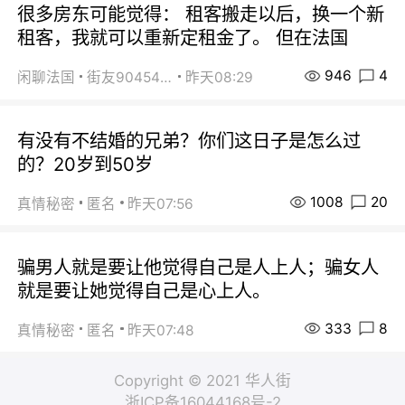
很多房东可能觉得： 租客搬走以后，换一个新
租客，我就可以重新定租金了。 但在法国
946
4
闲聊法国
街友90454511
昨天08:29
有没有不结婚的兄弟？你们这日子是怎么过
的？20岁到50岁
1008
20
真情秘密
匿名
昨天07:56
骗男人就是要让他觉得自己是人上人；骗女人
就是要让她觉得自己是心上人。
333
8
真情秘密
匿名
昨天07:48
Copyright © 2021 华人街
浙ICP备16044168号-2