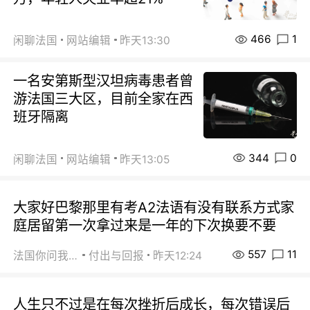
466
1
闲聊法国
网站编辑
昨天13:30
一名安第斯型汉坦病毒患者曾
游法国三大区，目前全家在西
班牙隔离
344
0
闲聊法国
网站编辑
昨天13:05
大家好巴黎那里有考A2法语有没有联系方式家
庭居留第一次拿过来是一年的下次换要不要
557
11
法国你问我答
付出与回报
昨天12:24
人生只不过是在每次挫折后成长，每次错误后