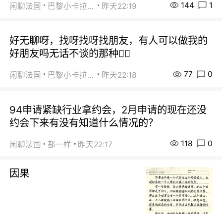
144
1
闲聊法国
巴黎小卡拉咪
昨天22:19
好无聊呀，找呀找呀找朋友，有人可以做我的
好朋友吗无话不谈的那种😮‍💨
77
0
闲聊法国
巴黎小卡拉咪
昨天22:18
94申请紧缺行业拿约会，2月申请的现在还没
约会下来有没有知道什么情况的？
118
0
闲聊法国
都一样
昨天22:17
因果