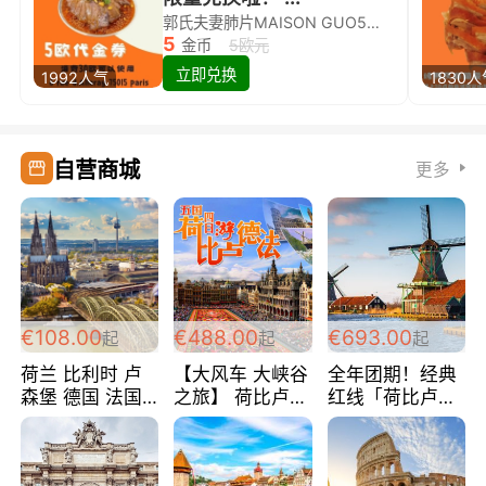
郭氏夫妻肺片MAISON GUO5欧代金券限量兑换啦！
5
金币
5欧元
立即兑换
1992人气
1830
自营商城
更多
€108.00
€488.00
€693.00
起
起
起
荷兰 比利时 卢
【大风车 大峡谷
全年团期！经典
森堡 德国 法国
之旅】 荷比卢德
红线「荷比卢德
超爽玩遍西欧 循
法 巴黎上下 经
法」七天循环 五
环线 全程四星宾
典五国四日游
国 仅售99欧/人/
馆 108欧/人/天
488欧/人
天！巴黎上下！