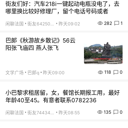
街友们好：汽车218i一键起动电瓶没电了，去
哪里换比较好修理厂，留个电话号码或者
282
1
闲聊法国
街友64250024
昨天09:02
巴郞《秋游故乡散记》56云
阳张飞庙四 燕人张飞
118
0
文学广场
巴郞q
昨天09:00
小巴黎求租居留，女，餐馆长期报工用，最好
年龄40至45。有意者联系0782236
135
0
闲聊法国
街友74434350
昨天08:55